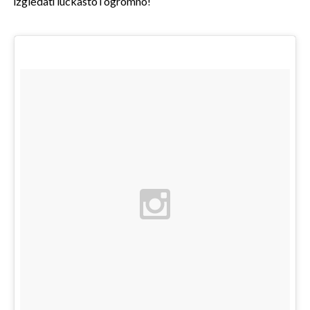
izgledati luckasto i ogromno!