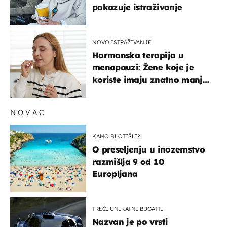
pokazuje istraživanje
NOVO ISTRAŽIVANJE
Hormonska terapija u
menopauzi: Žene koje je
koriste imaju znatno manji
rizik od ovoga
NOVAC
KAMO BI OTIŠLI?
O preseljenju u inozemstvo
razmišlja 9 od 10
Europljana
TREĆI UNIKATNI BUGATTI
Nazvan je po vrsti