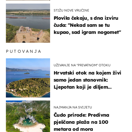
STIŽU NOVE VRUĆINE
Plovila čekaju, s dna izviru
čuda: "Nekad sam se tu
kupao, sad igram nogomet"
PUTOVANJA
UŽIVANJE NA "PRIVATNOM" OTOKU
Hrvatski otok na kojem živi
samo jedan stanovnik:
Ljepotan koji je diljem
svijeta poznat po svojem
"bijelom zlatu"
NAJMANJA NA SVIJETU
Čudo prirode: Predivna
pješčana plaža na 100
metara od mora