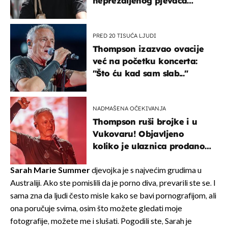
neprežaljenog pjevača
projurila špicom na dva
kotača
PRED 20 TISUĆA LJUDI
Thompson izazvao ovacije
već na početku koncerta:
"Što ću kad sam slab..."
NADMAŠENA OČEKIVANJA
Thompson ruši brojke i u
Vukovaru! Objavljeno
koliko je ulaznica prodano
u kratkom vremenu
Sarah Marie Summer
djevojka je s najvećim grudima u
Australiji. Ako ste pomislili da je porno diva, prevarili ste se. I
sama zna da ljudi često misle kako se bavi pornografijom, ali
ona poručuje svima, osim što možete gledati moje
fotografije, možete me i slušati. Pogodili ste, Sarah je