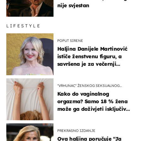
nije svjestan
LIFESTYLE
POPUT SIRENE
Haljina Danijele Martinović
ističe ženstvenu figuru, a
savršena je za večernji
izlazak na moru
"VRHUNAC" ŽENSKOG SEKSUALNOG
ISKUSTVA
Kako do vaginalnog
orgazma? Samo 18 % žena
može ga doživjeti isključivo
na ovaj način
PREKRASNO IZDANJE
Ova haljina poručuje “Ja