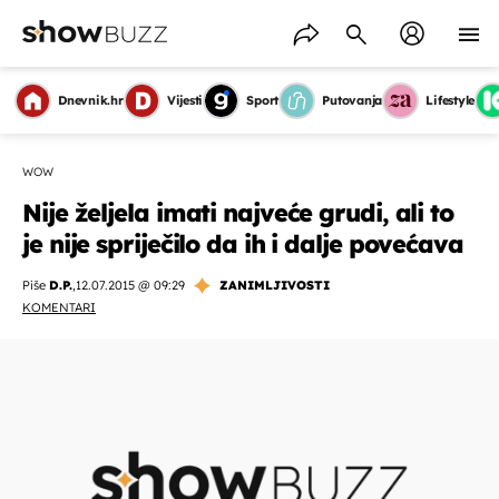
Dnevnik.hr
Vijesti
Sport
Putovanja
Lifestyle
WOW
Nije željela imati najveće grudi, ali to
je nije spriječilo da ih i dalje povećava
Piše
D.P.
,
12.07.2015 @ 09:29
ZANIMLJIVOSTI
KOMENTARI
OMOGUĆI OBAVIJESTI