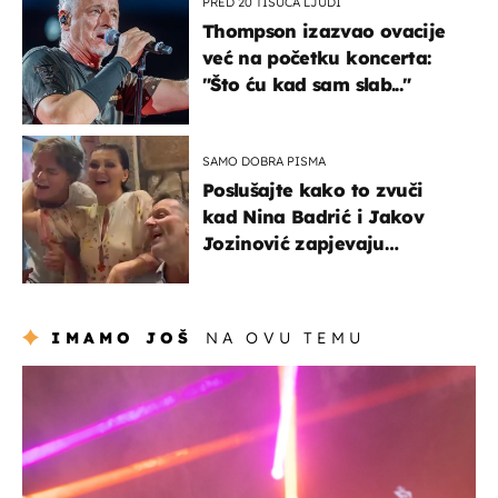
PRED 20 TISUĆA LJUDI
Thompson izazvao ovacije
već na početku koncerta:
"Što ću kad sam slab..."
SAMO DOBRA PISMA
Poslušajte kako to zvuči
kad Nina Badrić i Jakov
Jozinović zapjevaju
Oliverov hit!
IMAMO JOŠ
NA OVU TEMU
kultura & zabava