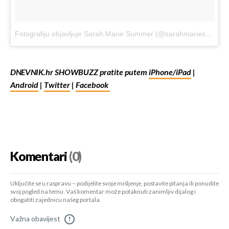
Fotografiju objavljuje Sarah Marie Summer (@sarahmariesummer)
DNEVNIK.hr SHOWBUZZ pratite putem
iPhone/iPad
|
Android
|
Twitter
|
Facebook
Komentari
(0)
Uključite se u raspravu – podijelite svoje mišljenje, postavite pitanja ili ponudite
svoj pogled na temu. Vaš komentar može potaknuti zanimljiv dijalog i
obogatiti zajednicu našeg portala.
Važna obavijest
!