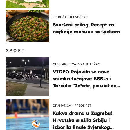
UZ RUČAK ILI VEČERU
Savršeni prilog: Recept za
najfinije mahune sa špekom
SPORT
CIPELARILI GA DOK JE LEŽAO
VIDEO Pojavila se nova
snimka tučnjave BBB-a i
Torcide: "Je*ote, pa ubit će
ga!"
DRAMATIČAN PREOKRET
Kakva drama u Zagrebu!
Hrvatska srušila Srbiju i
izborila finale Svjetskog