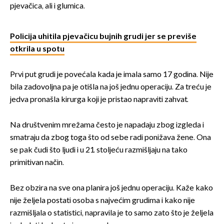
pjevačica, ali i glumica.
Policija uhitila pjevačicu bujnih grudi jer se previše
otkrila u spotu
Prvi put grudi je povećala kada je imala samo 17 godina. Nije
bila zadovoljna pa je otišla na još jednu operaciju. Za treću je
jedva pronašla kirurga koji je pristao napraviti zahvat.
Na društvenim mrežama često je napadaju zbog izgleda i
smatraju da zbog toga što od sebe radi ponižava žene. Ona
se pak čudi što ljudi i u 21. stoljeću razmišljaju na tako
primitivan način.
Bez obzira na sve ona planira još jednu operaciju. Kaže kako
nije željela postati osoba s najvećim grudima i kako nije
razmišljala o statistici, napravila je to samo zato što je željela