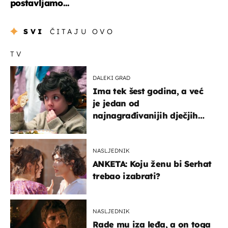
postavljamo...
SVI
ČITAJU OVO
TV
DALEKI GRAD
Ima tek šest godina, a već
je jedan od
najnagrađivanijih dječjih
glumaca
NASLJEDNIK
ANKETA: Koju ženu bi Serhat
trebao izabrati?
NASLJEDNIK
Rade mu iza leđa, a on toga