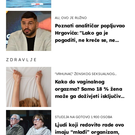
prvenstva
AU, OVO JE RUŽNO
Poznati analitičar popljuvao
Hrgovića: "Lako ga je
pogoditi, ne kreće se, ne
koristi noge..."
ZDRAVLJE
"VRHUNAC" ŽENSKOG SEKSUALNOG
ISKUSTVA
Kako do vaginalnog
orgazma? Samo 18 % žena
može ga doživjeti isključivo
na ovaj način
STUDIJA NA GOTOVO 1.900 OSOBA
Ljudi koji redovito rade ovo
imaju “mlađi” organizam,