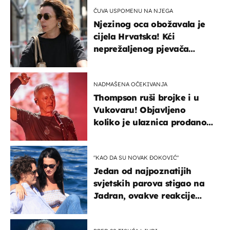
ČUVA USPOMENU NA NJEGA
Njezinog oca obožavala je
cijela Hrvatska! Kći
neprežaljenog pjevača
projurila špicom na dva
kotača
NADMAŠENA OČEKIVANJA
Thompson ruši brojke i u
Vukovaru! Objavljeno
koliko je ulaznica prodano
u kratkom vremenu
"KAO DA SU NOVAK ĐOKOVIĆ"
Jedan od najpoznatijih
svjetskih parova stigao na
Jadran, ovakve reakcije
vjerojatno nisu očekivali