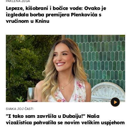
PAKLENA ŽEGA
Lepeze, kišobrani i bočice vode: Ovako je
izgledala borba premijera Plenkovića s
vrućinom u Kninu
SVAKA JOJ ČAST!
"I tako sam završila u Dubaiju!" Naša
vizažistica pohvalila se novim velikim uspjehom