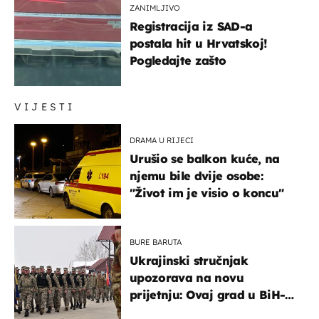
ZANIMLJIVO
Registracija iz SAD-a
postala hit u Hrvatskoj!
Pogledajte zašto
VIJESTI
DRAMA U RIJECI
Urušio se balkon kuće, na
njemu bile dvije osobe:
"Život im je visio o koncu"
BURE BARUTA
Ukrajinski stručnjak
upozorava na novu
prijetnju: Ovaj grad u BiH-u
bi mogao biti žarište