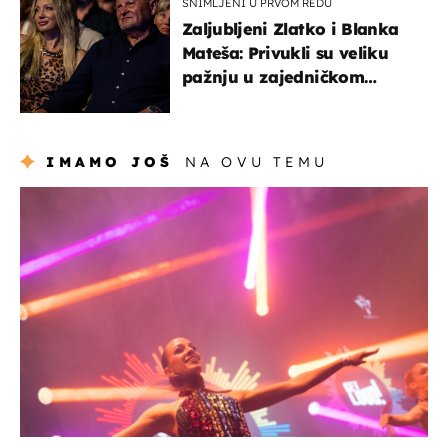
SNIMLJENI U PRVOM REDU
Zaljubljeni Zlatko i Blanka
Mateša: Privukli su veliku
pažnju u zajedničkom
izlasku
IMAMO JOŠ
NA OVU TEMU
kultura & zabava