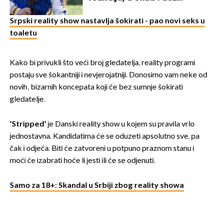
milijuna koje je trebala
naslijediti
Srpski reality show nastavlja šokirati - pao novi seks u
toaletu
Kako bi privukli što veći broj gledatelja, reality programi
postaju sve šokantniji i nevjerojatniji. Donosimo vam neke od
novih, bizarnih koncepata koji će bez sumnje šokirati
gledatelje.
'Stripped'
je Danski reality show u kojem su pravila vrlo
jednostavna. Kandidatima će se oduzeti apsolutno sve, pa
čak i odjeća. Biti će zatvoreni u potpuno praznom stanu i
moći će izabrati hoće li jesti ili će se odjenuti.
Samo za 18+: Skandal u Srbiji zbog reality showa