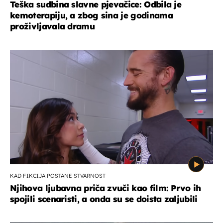
Teška sudbina slavne pjevačice: Odbila je
kemoterapiju, a zbog sina je godinama
proživljavala dramu
KAD FIKCIJA POSTANE STVARNOST
Njihova ljubavna priča zvuči kao film: Prvo ih
spojili scenaristi, a onda su se doista zaljubili