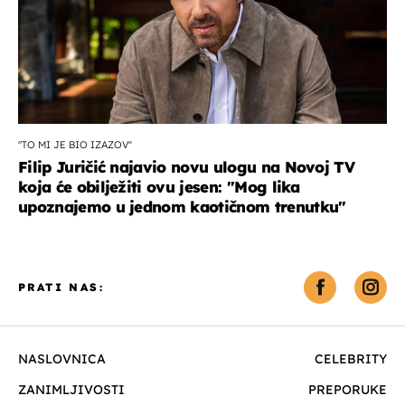
''TO MI JE BIO IZAZOV''
Filip Juričić najavio novu ulogu na Novoj TV
koja će obilježiti ovu jesen: ''Mog lika
upoznajemo u jednom kaotičnom trenutku''
PRATI NAS:
NASLOVNICA
CELEBRITY
ZANIMLJIVOSTI
PREPORUKE