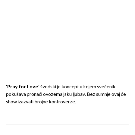
'Pray for Love'
švedski je koncept u kojem svećenik
pokušava pronaći ovozemaljsku ljubav. Bez sumnje ovaj će
show izazvati brojne kontroverze.