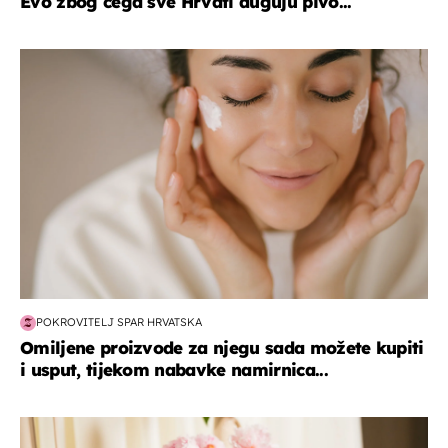
Evo zbog čega sve Hrvati duguju pivo...
moda & ljepota
POKROVITELJ SPAR HRVATSKA
Omiljene proizvode za njegu sada možete kupiti
i usput, tijekom nabavke namirnica...
moda & ljepota