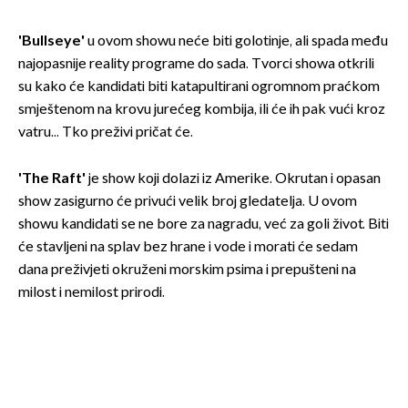
'Bullseye'
u ovom showu neće biti golotinje, ali spada među
najopasnije reality programe do sada. Tvorci showa otkrili
su kako će kandidati biti katapultirani ogromnom praćkom
smještenom na krovu jurećeg kombija, ili će ih pak vući kroz
vatru... Tko preživi pričat će.
'The Raft'
je show koji dolazi iz Amerike. Okrutan i opasan
show zasigurno će privući velik broj gledatelja. U ovom
showu kandidati se ne bore za nagradu, već za goli život. Biti
će stavljeni na splav bez hrane i vode i morati će sedam
dana preživjeti okruženi morskim psima i prepušteni na
milost i nemilost prirodi.