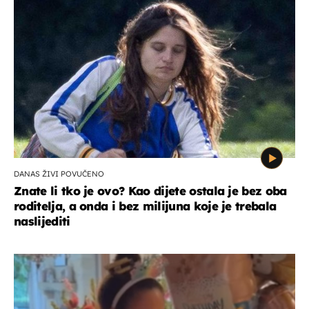
DANAS ŽIVI POVUČENO
Znate li tko je ovo? Kao dijete ostala je bez oba
roditelja, a onda i bez milijuna koje je trebala
naslijediti