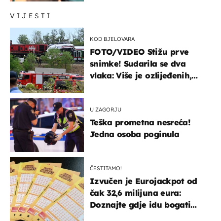
VIJESTI
KOD BJELOVARA
FOTO/VIDEO Stižu prve
snimke! Sudarila se dva
vlaka: Više je ozlijeđenih,
hitne službe na terenu
U ZAGORJU
Teška prometna nesreća!
Jedna osoba poginula
ČESTITAMO!
Izvučen je Eurojackpot od
čak 32,6 milijuna eura:
Doznajte gdje idu bogati
dobitci u Hrvatskoj