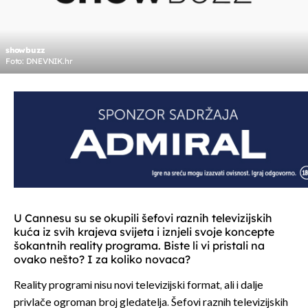
showbuzz
Foto: DNEVNIK.hr
U Cannesu su se okupili šefovi raznih televizijskih
kuća iz svih krajeva svijeta i iznjeli svoje koncepte
šokantnih reality programa. Biste li vi pristali na
ovako nešto? I za koliko novaca?
Reality programi nisu novi televizijski format, ali i dalje
privlače ogroman broj gledatelja. Šefovi raznih televizijskih