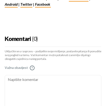
Android
|
Twitter
|
Facebook
Komentari
(0)
Uključite se u raspravu – podijelite svoje mišljenje, postavite pitanja ili ponudite
svoj pogled na temu. Vaš komentar može potaknuti zanimljiv dijalog i
obogatiti zajednicu našeg portala.
Važna obavijest
!