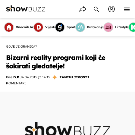
Dnevnik.hr
Vijesti
Sport
Putovanja
Lifestyle
GDJE JE GRANICA?
Bizarni reality programi koji će
šokirati gledatelje!
Piše
D.P.
,
16.04.2015 @ 14:15
ZANIMLJIVOSTI
KOMENTARI
OMOGUĆI OBAVIJESTI