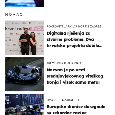
lajkove
NOVAC
POKROVITELJ PHILIP MORRIS ZAGREB
Digitalna rješenja za
stvarne probleme: Dva
hrvatska projekta dobila
potporu za razvoj
TREĆI UNIKATNI BUGATTI
Nazvan je po vrsti
srednjovjekovnog viteškog
konja i visok samo metar
OVO JE 10 NAJBOLJIH
Europske dionice dosegnule
su rekordne razine