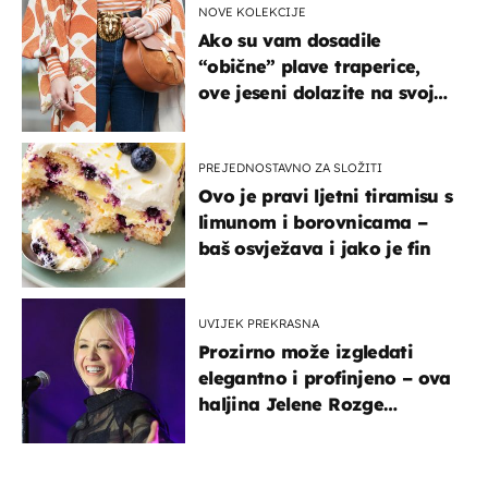
NOVE KOLEKCIJE
Ako su vam dosadile
“obične” plave traperice,
ove jeseni dolazite na svoje
- izdvajamo 15 hit modela
PREJEDNOSTAVNO ZA SLOŽITI
Ovo je pravi ljetni tiramisu s
limunom i borovnicama –
baš osvježava i jako je fin
UVIJEK PREKRASNA
Prozirno može izgledati
elegantno i profinjeno – ova
haljina Jelene Rozge
najbolji je dokaz