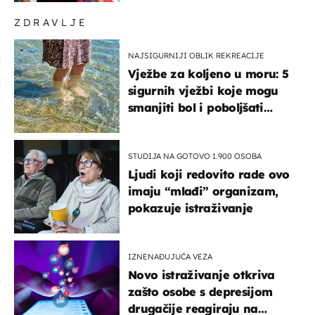
ZDRAVLJE
NAJSIGURNIJI OBLIK REKREACIJE
Vježbe za koljeno u moru: 5
sigurnih vježbi koje mogu
smanjiti bol i poboljšati
pokretljivost
STUDIJA NA GOTOVO 1.900 OSOBA
Ljudi koji redovito rade ovo
imaju “mlađi” organizam,
pokazuje istraživanje
IZNENAĐUJUĆA VEZA
Novo istraživanje otkriva
zašto osobe s depresijom
drugačije reagiraju na