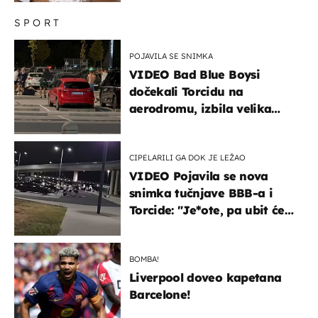
SPORT
POJAVILA SE SNIMKA
VIDEO Bad Blue Boysi
dočekali Torcidu na
aerodromu, izbila velika
masovna tučnjava
CIPELARILI GA DOK JE LEŽAO
VIDEO Pojavila se nova
snimka tučnjave BBB-a i
Torcide: "Je*ote, pa ubit će
ga!"
BOMBA!
Liverpool doveo kapetana
Barcelone!