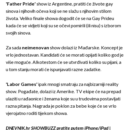
'Father Pride'
show iz Argentine, pratiti će živote gay
sinova i njihovih očeva koji se ne slažu s njihovim stilom
života. Veliko finale showa dogodit će se na Gay Prideu
kada će se vidjeti koji su se očevi pomirili (ili nisu) s izborom
svojih sinova.
Za sada
neimenovan
show dolazi iz Mađarske. Koncept je
vrlo jednostavan. Kandidati će se morati opijati koliko god je
više moguće. Alkotestom će se utvrđivati koliko su pijani, a
u tom stanju morati će ispunjavati razne zadatke.
'Labor Games'
ipak mnogi smatraju za najbizarniji reality
show. Pogađate, dolazi iz Amerike. TV ekipe će na prepad
ulaziti u rađaonice i ženama koje su u trudovima postavljati
razna pitanja. Nagrada je poklon za bebe koje će se vrlo
vjerojatno roditi tijekom showa.
DNEVNIK.hr SHOWBUZZ pratite putem
iPhone/iPad
|