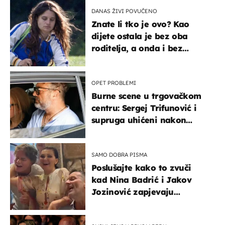
DANAS ŽIVI POVUČENO
Znate li tko je ovo? Kao
dijete ostala je bez oba
roditelja, a onda i bez
milijuna koje je trebala
naslijediti
OPET PROBLEMI
Burne scene u trgovačkom
centru: Sergej Trifunović i
supruga uhićeni nakon
svađe!
SAMO DOBRA PISMA
Poslušajte kako to zvuči
kad Nina Badrić i Jakov
Jozinović zapjevaju
Oliverov hit!