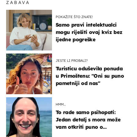
ZABAVA
POKAŽITE ŠTO ZNATE!
Samo pravi intelektualci
mogu riješiti ovaj kviz bez
ijedne pogreške
JESTE LI PROBALI?
Turisticu oduševila ponuda
u Primoštenu: "Oni su puno
pametniji od nas"
HMM…
To rade samo psihopati:
Jedan detalj s mora može
vam otkriti puno o
prijateljima