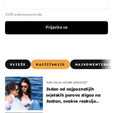
1500 znakova preostalo
Prijavite se
SVJEŽE
NAJČITANIJE
NAJKOMENTIRAN
"KAO DA SU NOVAK ĐOKOVIĆ"
Jedan od najpoznatijih
svjetskih parova stigao na
Jadran, ovakve reakcije
vjerojatno nisu očekivali