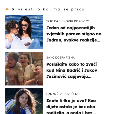
3
vijesti o kojima se priča
"KAO DA SU NOVAK ĐOKOVIĆ"
Jedan od najpoznatijih
svjetskih parova stigao na
Jadran, ovakve reakcije
vjerojatno nisu očekivali
SAMO DOBRA PISMA
Poslušajte kako to zvuči
kad Nina Badrić i Jakov
Jozinović zapjevaju
Oliverov hit!
DANAS ŽIVI POVUČENO
Znate li tko je ovo? Kao
dijete ostala je bez oba
roditelja, a onda i bez