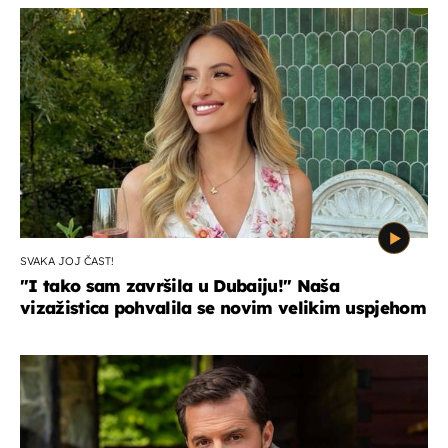
SVAKA JOJ ČAST!
"I tako sam završila u Dubaiju!" Naša
vizažistica pohvalila se novim velikim uspjehom