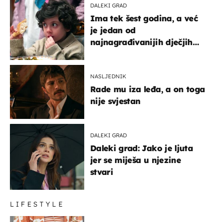
DALEKI GRAD
Ima tek šest godina, a već
je jedan od
najnagrađivanijih dječjih
glumaca
NASLJEDNIK
Rade mu iza leđa, a on toga
nije svjestan
DALEKI GRAD
Daleki grad: Jako je ljuta
jer se miješa u njezine
stvari
LIFESTYLE