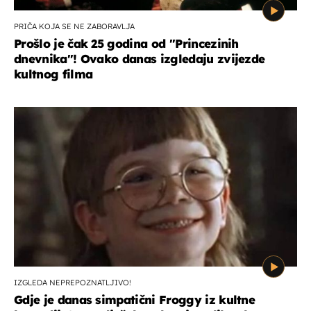
PRIČA KOJA SE NE ZABORAVLJA
Prošlo je čak 25 godina od ''Princezinih
dnevnika''! Ovako danas izgledaju zvijezde
kultnog filma
IZGLEDA NEPREPOZNATLJIVO!
Gdje je danas simpatični Froggy iz kultne