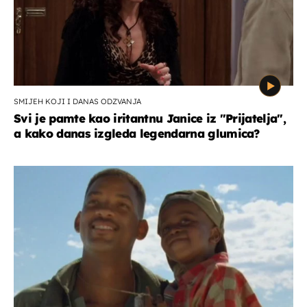
SMIJEH KOJI I DANAS ODZVANJA
Svi je pamte kao iritantnu Janice iz "Prijatelja",
a kako danas izgleda legendarna glumica?