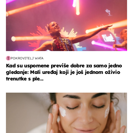
POKROVITELJ WATA
Kad su uspomene previše dobre za samo jedno
gledanje: Mali uređaj koji je još jednom oživio
trenutke s ple...
moda & ljepota