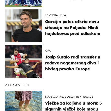
država
IZ VEDRA NEBA
Garcijin potez otkrio novu
situaciju na Poljudu: Mladi
hajdukovac pred odlaskom
OPA!
Josip Šutalo radi transfer u
redove nogometnog diva i
bivšeg prvaka Europe
ZDRAVLJE
NAJSIGURNIJI OBLIK REKREACIJE
Vježbe za koljeno u moru: 5
sigurnih vježbi koje mogu