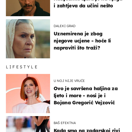
i zahtjeva da učini nešto
DALEKI GRAD
Uznemirena je zbog
njegove ucjene - hoće li
napraviti što traži?
LIFESTYLE
U NOJ NIJE VRUĆE
Ovo je savršena haljina za
ljeto i more - nosi je i
Bojana Gregorić Vejzović
BAŠ EFEKTNA
Kada smo na zadarskoj rivi