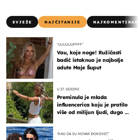
SVJEŽE
NAJČITANIJE
NAJKOMENTIRAN
"UUUUUUFFFF"
Vau, koje noge! Ružičasti
badić istaknuo je najbolje
adute Maje Šuput
U 27. GODINI
Preminula je mlada
influencerica koju je pratilo
više od milijun ljudi, dugo se
borila s opakom bolešću
"KAO DA SU NOVAK ĐOKOVIĆ"