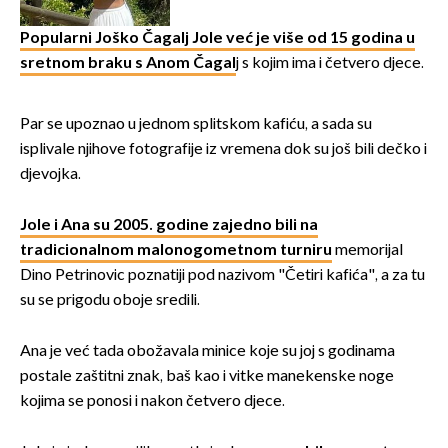
borila s opakom bolešću
Popularni Joško Čagalj Jole već je više od 15 godina u
sretnom braku s Anom Čagal
j s kojim ima i četvero djece.
Par se upoznao u jednom splitskom kafiću, a sada su
isplivale njihove fotografije iz vremena dok su još bili dečko i
djevojka.
Jole i Ana su 2005. godine zajedno bili na
tradicionalnom malonogometnom turniru
memorijal
Dino Petrinovic poznatiji pod nazivom "Četiri kafića", a za tu
su se prigodu oboje sredili.
Ana je već tada obožavala minice koje su joj s godinama
postale zaštitni znak, baš kao i vitke manekenske noge
kojima se ponosi i nakon četvero djece.