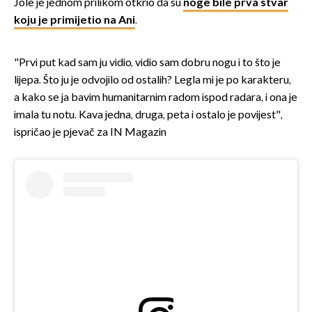
Jole je jednom prilikom otkrio da su
noge bile prva stvar
koju je primijetio na Ani
.
"Prvi put kad sam ju vidio, vidio sam dobru nogu i to što je
lijepa. Što ju je odvojilo od ostalih? Legla mi je po karakteru,
a kako se ja bavim humanitarnim radom ispod radara, i ona je
imala tu notu. Kava jedna, druga, peta i ostalo je povijest",
ispričao je pjevač za IN Magazin