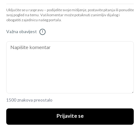
Uključite se u raspravu – podijelite svoje mišljenje, postavite pitanja ili ponudite
svoj pogled na temu. Vaš komentar može potaknuti zanimljiv dijalog i
obogatiti zajednicu našeg portala.
Važna obavijest
!
1500 znakova preostalo
Prijavite se