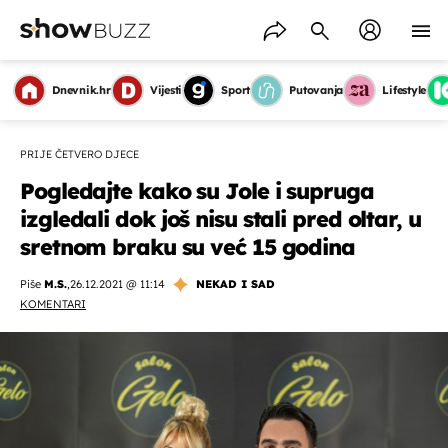
Dnevnik.hr
Vijesti
Sport
Putovanja
Lifestyle
PRIJE ČETVERO DJECE
Pogledajte kako su Jole i supruga
izgledali dok još nisu stali pred oltar, u
sretnom braku su već 15 godina
Piše
M.S.
,
26.12.2021 @ 11:14
NEKAD I SAD
KOMENTARI
OMOGUĆI OBAVIJESTI