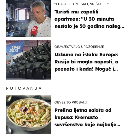
"I DALJE SU PLESALI, VRIŠTALI..."
Turisti mu zapalili
apartman: "U 30 minuta
nestalo je 50 godina našeg
života, supruga i ja ne
možemo oka sklopiti"
OBAVJEŠTAJNO UPOZORENJE
Uzbuna na istoku Europe:
Rusija bi mogla napasti, a
poznato i kada! Moguć i
kopneni upad u članicu
NATO-a
PUTOVANJA
OBVEZNO PROBATI!
Prefina ljetna salata od
kupusa: Kremasto
savršenstvo koje najbolje
paše uz pečeno meso