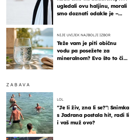
ugledali ovu haljinu, morali
smo doznati odakle je –
košta samo 18 eura
NIJE UVIJEK NAJBOLJI IZBOR
Teže vam je piti običnu
vodu pa posežete za
mineralnom? Evo što to čini
organizmu
ZABAVA
LOL
"Je li živ, zna li se?": Snimka
s Jadrana postala hit, radi li
i vaš muž ovo?