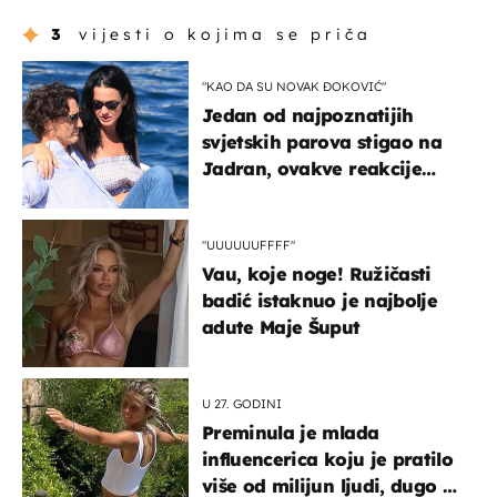
3
vijesti o kojima se priča
"KAO DA SU NOVAK ĐOKOVIĆ"
Jedan od najpoznatijih
svjetskih parova stigao na
Jadran, ovakve reakcije
vjerojatno nisu očekivali
"UUUUUUFFFF"
Vau, koje noge! Ružičasti
badić istaknuo je najbolje
adute Maje Šuput
U 27. GODINI
Preminula je mlada
influencerica koju je pratilo
više od milijun ljudi, dugo se