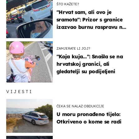
ŠTO KAŽETE?
"Hrvat sam, ali ovo je
sramota": Prizor s granice
izazvao burnu raspravu na
društvenim mrežama
ZAMJERATE LI JOJ?
"Koja kuja…": Snašla se na
hrvatskoj granici, ali
gledatelji su podijeljeni
VIJESTI
ČEKA SE NALAZ OBDUKCIJE
U moru pronađeno tijelo:
Otkriveno o kome se radi