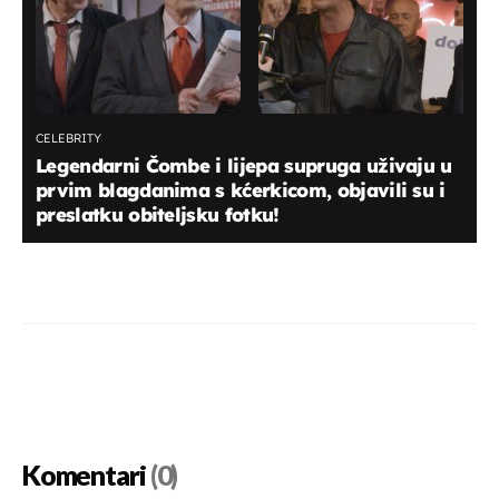
CELEBRITY
Legendarni Čombe i lijepa supruga uživaju u
prvim blagdanima s kćerkicom, objavili su i
preslatku obiteljsku fotku!
Komentari
(0)