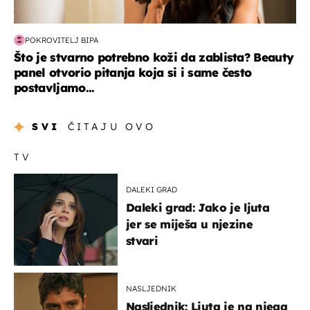
POKROVITELJ BIPA
Što je stvarno potrebno koži da zablista? Beauty
panel otvorio pitanja koja si i same često
postavljamo...
SVI
ČITAJU OVO
TV
DALEKI GRAD
Daleki grad: Jako je ljuta
jer se miješa u njezine
stvari
NASLJEDNIK
Nasljednik: Ljuta je na njega