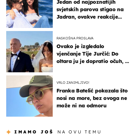
Jedan od najpoznatijih
svjetskih parova stigao na
Jadran, ovakve reakcije
vjerojatno nisu očekivali
RASKOŠNA PROSLAVA
Ovako je izgledalo
vjenčanje Tije Jurčić: Do
oltara ju je dopratio očuh, a
slavilo se uz Olivera i Rozgu
VRLO ZANIMLJIVO!
Franka Batelić pokazala što
nosi na more, bez ovoga ne
može ni na odmoru
IMAMO JOŠ
NA OVU TEMU