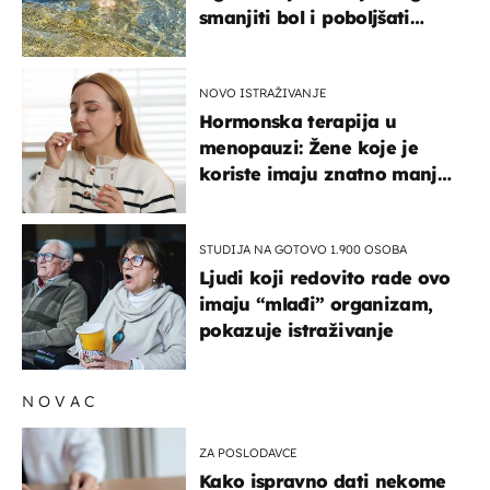
smanjiti bol i poboljšati
pokretljivost
NOVO ISTRAŽIVANJE
Hormonska terapija u
menopauzi: Žene koje je
koriste imaju znatno manji
rizik od ovoga
STUDIJA NA GOTOVO 1.900 OSOBA
Ljudi koji redovito rade ovo
imaju “mlađi” organizam,
pokazuje istraživanje
NOVAC
ZA POSLODAVCE
Kako ispravno dati nekome