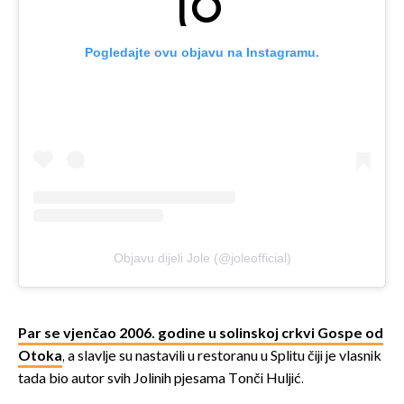
Pogledajte ovu objavu na Instagramu.
Objavu dijeli Jole (@joleofficial)
Par se vjenčao 2006. godine u solinskoj crkvi Gospe od
Otoka
, a slavlje su nastavili u restoranu u Splitu čiji je vlasnik
tada bio autor svih Jolinih pjesama Tonči Huljić.