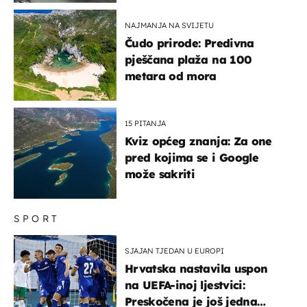
NAJMANJA NA SVIJETU
Čudo prirode: Predivna
pješčana plaža na 100
metara od mora
15 PITANJA
Kviz općeg znanja: Za one
pred kojima se i Google
može sakriti
SPORT
SJAJAN TJEDAN U EUROPI
Hrvatska nastavila uspon
na UEFA-inoj ljestvici:
Preskočena je još jedna