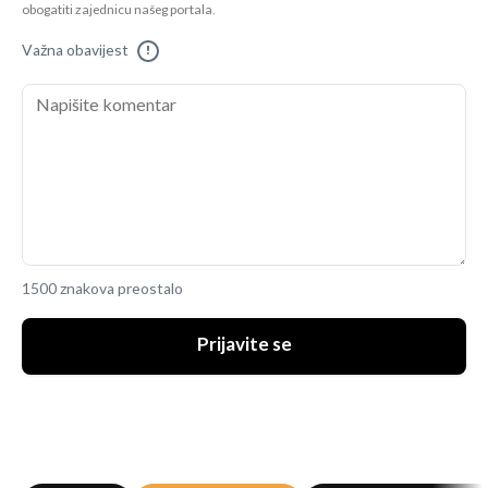
obogatiti zajednicu našeg portala.
Važna obavijest
!
1500 znakova preostalo
Prijavite se