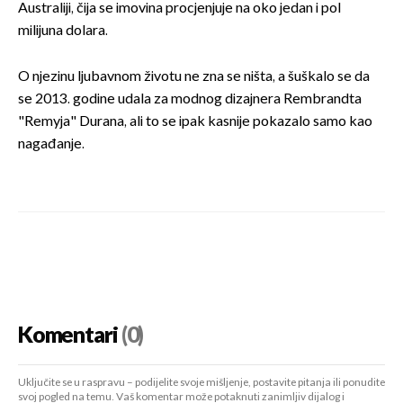
Australiji, čija se imovina procjenjuje na oko jedan i pol
milijuna dolara.
O njezinu ljubavnom životu ne zna se ništa, a šuškalo se da
se 2013. godine udala za modnog dizajnera Rembrandta
"Remyja" Durana, ali to se ipak kasnije pokazalo samo kao
nagađanje.
Komentari
(0)
Uključite se u raspravu – podijelite svoje mišljenje, postavite pitanja ili ponudite
svoj pogled na temu. Vaš komentar može potaknuti zanimljiv dijalog i