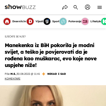
Dnevnik.hr
Vijesti
Sport
Putovanja
Lifestyle
SJEĆATE SE NJE?
Manekenka iz BiH pokorila je modni
svijet, a teško je povjerovati da je
rođena kao muškarac, evo koje nove
uspjehe niže!
Piše
M.S.
,
30.08.2022 @ 11:41
NEKAD I SAD
KOMENTARI
OMOGUĆI OBAVIJESTI