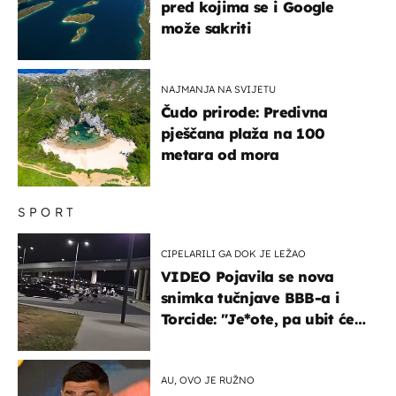
pred kojima se i Google
može sakriti
NAJMANJA NA SVIJETU
Čudo prirode: Predivna
pješčana plaža na 100
metara od mora
SPORT
CIPELARILI GA DOK JE LEŽAO
VIDEO Pojavila se nova
snimka tučnjave BBB-a i
Torcide: "Je*ote, pa ubit će
ga!"
AU, OVO JE RUŽNO