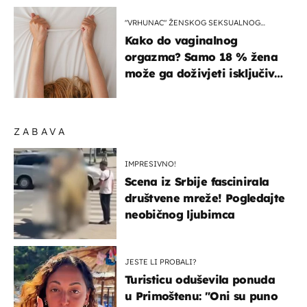
"VRHUNAC" ŽENSKOG SEKSUALNOG
ISKUSTVA
Kako do vaginalnog
orgazma? Samo 18 % žena
može ga doživjeti isključivo
na ovaj način
ZABAVA
IMPRESIVNO!
Scena iz Srbije fascinirala
društvene mreže! Pogledajte
neobičnog ljubimca
JESTE LI PROBALI?
Turisticu oduševila ponuda
u Primoštenu: "Oni su puno