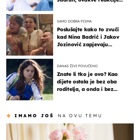
vjerojatno nisu očekivali
SAMO DOBRA PISMA
Poslušajte kako to zvuči
kad Nina Badrić i Jakov
Jozinović zapjevaju
Oliverov hit!
DANAS ŽIVI POVUČENO
Znate li tko je ovo? Kao
dijete ostala je bez oba
roditelja, a onda i bez
milijuna koje je trebala
naslijediti
IMAMO JOŠ
NA OVU TEMU
moda & ljepota