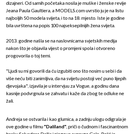
dizajneri. Od samih početaka nosila je muške i ženske revije
Jeana Paula Gaultiera, a MODELS.com uvrstio ju je na listu
najboljih 50 modela svijeta, i to na 18. mjesto. Iste je godine
bila uvrštena na popis 100 najseksepilnijih žena svijeta.
2013. godine našla se na naslovnicama svjetskih medija
nakon što je objavila vijest o promjeni spola i otvoreno
progovorila o toj temi.
"Ljudi su mi govorili da ću izgubiti ono što nosim u sebi i da
više neću biti zanimljiva, da na svijetu postoji već puno lijepih
djevojaka", izjavila je u intervjuu za Vogue, a godinu dana
kasnije podvrgnula se zahvatu i kaže da zbog te odluke ne
žali.
Andreja se ostvarila i kao glumica, a zadnju ulogu odigrala je
ove godine u filmu
"Dalíland"
, priči o čudnom i fascinantnom