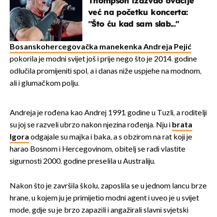
Thompson izazvao ovacije
već na početku koncerta:
"Što ću kad sam slab..."
Bosanskohercegovačka manekenka Andreja Pejić
pokorila je modni svijet još i prije nego što je 2014. godine
odlučila promijeniti spol, a i danas niže uspjehe na modnom,
ali i glumačkom polju.
Andreja je rođena kao Andrej 1991. godine u Tuzli, a roditelji
su joj se razveli ubrzo nakon njezina rođenja. Nju i
brata
Igora
odgajale su majka i baka, a s obzirom na rat koji je
harao Bosnom i Hercegovinom, obitelj se radi vlastite
sigurnosti 2000. godine preselila u Australiju.
Nakon što je završila školu, zaposlila se u jednom lancu brze
hrane, u kojem ju je primijetio modni agent i uveo je u svijet
mode, gdje su je brzo zapazili i angažirali slavni svjetski