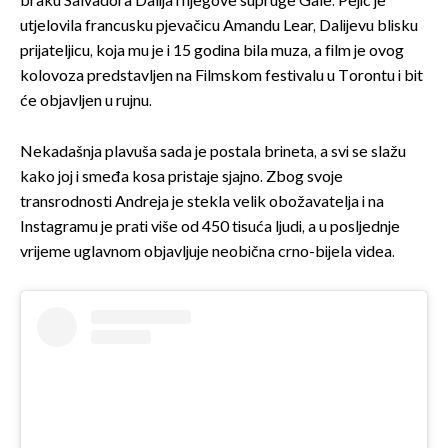
braku Salvadora Dalija i njegove supruge Gale. Pejić je
utjelovila francusku pjevačicu Amandu Lear, Dalijevu blisku
prijateljicu, koja mu je i 15 godina bila muza, a film je ovog
kolovoza predstavljen na Filmskom festivalu u Torontu i bit
će objavljen u rujnu.
Nekadašnja plavuša sada je postala brineta, a svi se slažu
kako joj i smeđa kosa pristaje sjajno. Zbog svoje
transrodnosti Andreja je stekla velik obožavatelja i na
Instagramu je prati više od 450 tisuća ljudi, a u posljednje
vrijeme uglavnom objavljuje neobična crno-bijela videa.