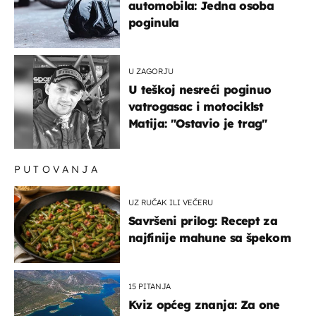
automobila: Jedna osoba
poginula
U ZAGORJU
U teškoj nesreći poginuo
vatrogasac i motociklst
Matija: "Ostavio je trag"
PUTOVANJA
UZ RUČAK ILI VEČERU
Savršeni prilog: Recept za
najfinije mahune sa špekom
15 PITANJA
Kviz općeg znanja: Za one