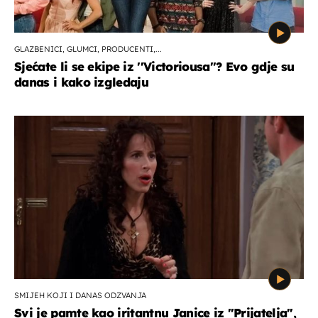
GLAZBENICI, GLUMCI, PRODUCENTI,...
Sjećate li se ekipe iz ''Victoriousa''? Evo gdje su
danas i kako izgledaju
SMIJEH KOJI I DANAS ODZVANJA
Svi je pamte kao iritantnu Janice iz "Prijatelja",