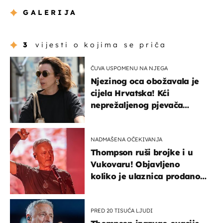
GALERIJA
3
vijesti o kojima se priča
ČUVA USPOMENU NA NJEGA
Njezinog oca obožavala je
cijela Hrvatska! Kći
neprežaljenog pjevača
projurila špicom na dva
kotača
NADMAŠENA OČEKIVANJA
Thompson ruši brojke i u
Vukovaru! Objavljeno
koliko je ulaznica prodano
u kratkom vremenu
PRED 20 TISUĆA LJUDI