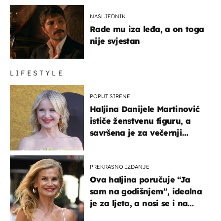
NASLJEDNIK
Rade mu iza leđa, a on toga
nije svjestan
LIFESTYLE
POPUT SIRENE
Haljina Danijele Martinović
ističe ženstvenu figuru, a
savršena je za večernji
izlazak na moru
PREKRASNO IZDANJE
Ova haljina poručuje “Ja
sam na godišnjem”, idealna
je za ljeto, a nosi se i na
zagrebačkoj špici