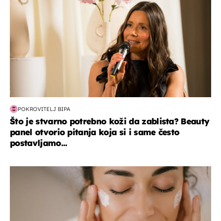
POKROVITELJ BIPA
Što je stvarno potrebno koži da zablista? Beauty
panel otvorio pitanja koja si i same često
postavljamo...
moda & ljepota