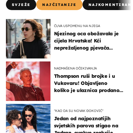
SVJEŽE
NAJČITANIJE
NAJKOMENTIRAN
ČUVA USPOMENU NA NJEGA
Njezinog oca obožavala je
cijela Hrvatska! Kći
neprežaljenog pjevača
projurila špicom na dva
kotača
NADMAŠENA OČEKIVANJA
Thompson ruši brojke i u
Vukovaru! Objavljeno
koliko je ulaznica prodano
u kratkom vremenu
"KAO DA SU NOVAK ĐOKOVIĆ"
Jedan od najpoznatijih
svjetskih parova stigao na
Jadran, ovakve reakcije