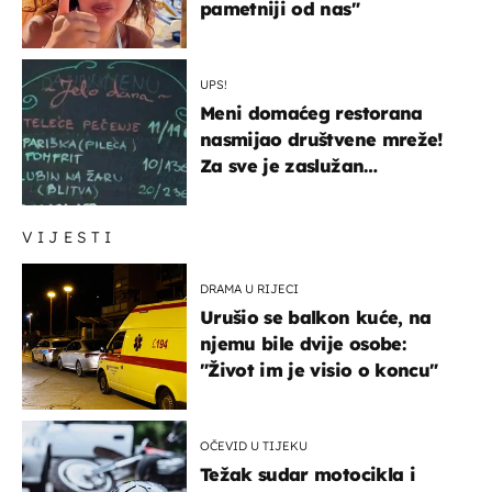
pametniji od nas"
UPS!
Meni domaćeg restorana
nasmijao društvene mreže!
Za sve je zaslužan
urnebesan naziv jela
VIJESTI
DRAMA U RIJECI
Urušio se balkon kuće, na
njemu bile dvije osobe:
"Život im je visio o koncu"
OČEVID U TIJEKU
Težak sudar motocikla i