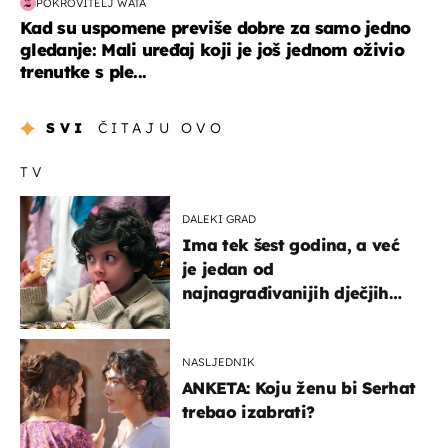
POKROVITELJ WATA
Kad su uspomene previše dobre za samo jedno
gledanje: Mali uređaj koji je još jednom oživio
trenutke s ple...
SVI
ČITAJU OVO
TV
DALEKI GRAD
Ima tek šest godina, a već
je jedan od
najnagrađivanijih dječjih
glumaca
NASLJEDNIK
ANKETA: Koju ženu bi Serhat
trebao izabrati?