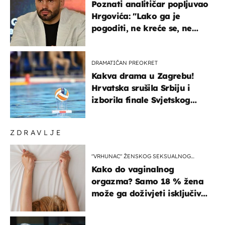
Poznati analitičar popljuvao
Hrgovića: "Lako ga je
pogoditi, ne kreće se, ne
koristi noge..."
DRAMATIČAN PREOKRET
Kakva drama u Zagrebu!
Hrvatska srušila Srbiju i
izborila finale Svjetskog
prvenstva
ZDRAVLJE
"VRHUNAC" ŽENSKOG SEKSUALNOG
ISKUSTVA
Kako do vaginalnog
orgazma? Samo 18 % žena
može ga doživjeti isključivo
na ovaj način