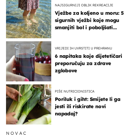
NAJSIGURNIJI OBLIK REKREACIJE
Vježbe za koljeno u moru: 5
sigurnih vježbi koje mogu
smanjiti bol i poboljšati
pokretljivost
VRIJEDI IH UVRSTITI U PREHRANU
6 napitaka koje dijetetičari
preporučuju za zdrave
zglobove
PIŠE NUTRICIONISTICA
Poriluk i giht: Smijete li ga
jesti ili riskirate novi
napadaj?
NOVAC