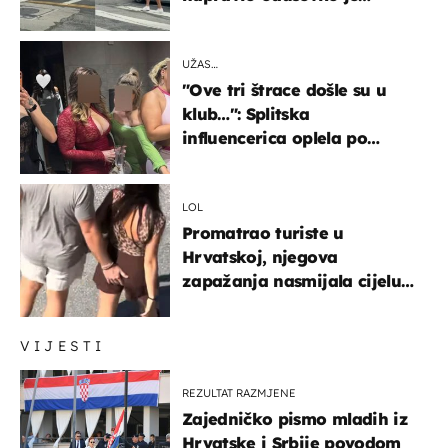
društvene mreže
UŽAS…
"Ove tri štrace došle su u
klub…": Splitska
influencerica oplela po
ženama zbog užasnog
ponašanja
LOL
Promatrao turiste u
Hrvatskoj, njegova
zapažanja nasmijala cijelu
regiju
VIJESTI
REZULTAT RAZMJENE
Zajedničko pismo mladih iz
Hrvatske i Srbije povodom