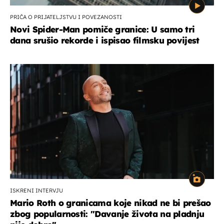
PRIČA O PRIJATELJSTVU I POVEZANOSTI
Novi Spider-Man pomiče granice: U samo tri
dana srušio rekorde i ispisao filmsku povijest
ISKRENI INTERVJU
Mario Roth o granicama koje nikad ne bi prešao
zbog popularnosti: "Davanje života na pladnju