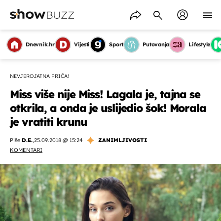
Dnevnik.hr
Vijesti
Sport
Putovanja
Lifestyle
NEVJEROJATNA PRIČA!
Miss više nije Miss! Lagala je, tajna se
otkrila, a onda je uslijedio šok! Morala
je vratiti krunu
Piše
D.E.
,
25.09.2018 @ 15:24
ZANIMLJIVOSTI
KOMENTARI
OMOGUĆI OBAVIJESTI