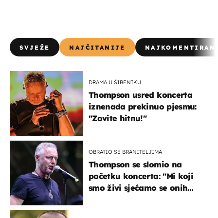
SVJEŽE
NAJČITANIJE
NAJKOMENTIRAN
DRAMA U ŠIBENIKU
Thompson usred koncerta
iznenada prekinuo pjesmu:
"Zovite hitnu!"
OBRATIO SE BRANITELJIMA
Thompson se slomio na
početku koncerta: "Mi koji
smo živi sjećamo se onih
koji nisu..."