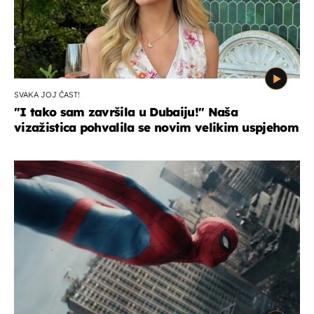
SVAKA JOJ ČAST!
"I tako sam završila u Dubaiju!" Naša
vizažistica pohvalila se novim velikim uspjehom