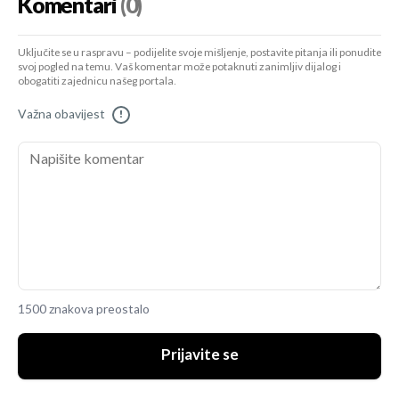
Komentari
(0)
Uključite se u raspravu – podijelite svoje mišljenje, postavite pitanja ili ponudite
svoj pogled na temu. Vaš komentar može potaknuti zanimljiv dijalog i
obogatiti zajednicu našeg portala.
Važna obavijest
!
1500 znakova preostalo
Prijavite se