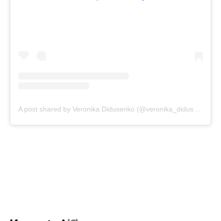
A post shared by Veronika Didusenko (@veronika_didusenko)
o