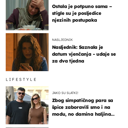
Ostala je potpuno sama –
stigle su je posljedice
njezinih postupaka
NASLJEDNIK
Nasljednik: Saznala je
datum vjenčanja - udaje se
za dva tjedna
LIFESTYLE
JAKO SU SLATKI!
Zbog simpatičnog para sa
špice zaboravili smo i na
modu, no damina haljina
itekako nas se dojmila