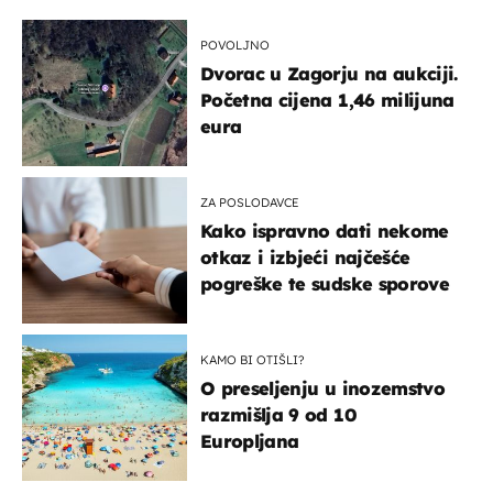
POVOLJNO
Dvorac u Zagorju na aukciji.
Početna cijena 1,46 milijuna
eura
ZA POSLODAVCE
Kako ispravno dati nekome
otkaz i izbjeći najčešće
pogreške te sudske sporove
KAMO BI OTIŠLI?
O preseljenju u inozemstvo
razmišlja 9 od 10
Europljana