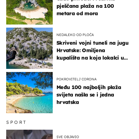
pješčana plaža na 100
metara od mora
NEDALEKO OD PLOČA
Skriveni vojni tuneli na jugu
Hrvatske: Omiljena
kupališta na koja lokalci u
miru dolaze roniti i skakati
u more
POKROVITELJ CORONA
Među 100 najboljih plaža
svijeta našla se i jedna
hrvatska
SPORT
SVE OBJAVIO