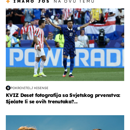
IMAMO JOŠ
NA OVU TEMU
svjetsko prvenstvo 2026
POKROVITELJ HISENSE
KVIZ Deset fotografija sa Svjetskog prvenstva:
Sjećate li se ovih trenutaka?...
zdravlje & prehrana