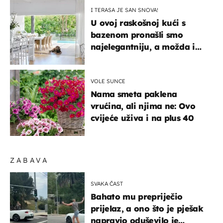
I TERASA JE SAN SNOVA!
U ovoj raskošnoj kući s
bazenom pronašli smo
najelegantniju, a možda i
najljepšu bijelu kuhinju
VOLE SUNCE
Nama smeta paklena
vrućina, ali njima ne: Ovo
cvijeće uživa i na plus 40
ZABAVA
SVAKA ČAST
Bahato mu prepriječio
prijelaz, a ono što je pješak
napravio oduševilo je