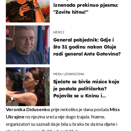
iznenada prekinuo pjesmu:
"Zovite hitnu!"
HEROJ
General pobjednik: Gdje i
što 31 godinu nakon Oluje
radi general Ante Gotovina?
MEĐU UZVANICIMA
Sjećate se bivše misice koja
je postala političarka?
Pojavila se u Kninu i
privukla pažnju
Veronika Didusenko
prije nekoliko je dana postala
Miss
Ukrajine
no njezina sreća nije dugo trajala. Naime,
organizatori su saznali da je bila u braku te da ima dijete i