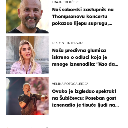
IMAJU TRI KĆERI
Naš saborski zastupnik na
Thompsonovu koncertu
pokazao lijepu suprugu,
koja godinama izbjegava
javnost
ISKRENI INTERVJU!
Naša predivna glumica
iskreno o odluci koja je
mnoge iznenadila: ''Kao da
mi je veliki teret pao s leđa''
VELIKA FOTOGALERIJA
Ovako je izgledao spektakl
na Šubićevcu: Poseban gost
iznenadio je tisuće ljudi na
Thompsonovu koncertu