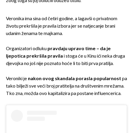
zbog toga su joj odlučili oduzeti titulu.
Veronika ima sina od četiri godine, a lagavši o privatnom
životu prekršila je pravila izbora jer se natjecanje brani
udanim ženama te majkama.
Organizatori odluku
pravdaju upravo time – da je
ljepotica prekršila pravila
i stoga će u Kinu ići neka druga
djevojka no još nije poznato hoće li to biti prva pratilja.
Veroniki je
nakon ovog skandala porasla popularnost
pa
tako bilježi sve veći broj pratitelja na društvenim mrežama.
Tko zna, možda ovo kapitalizira pa postane influencerica.