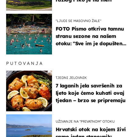
"LJUDI SE MASOVNO ŽALE"
FOTO Pismo otkriva tamnu
stranu sezone na našem
otoku: "Sve im je dopušteno!
Izlijevaju fekalije u more,
na plažama se dobije kožni
PUTOVANJA
osip"
TJEDNI JELOVNIK
7 laganih jela savršenih za
ljeto koje ćemo kuhati ovaj
tjedan – brzo se pripremaju
UŽIVANJE NA "PRIVATNOM" OTOKU
Hrvatski otok na kojem živi
samo jedan stanovnik: