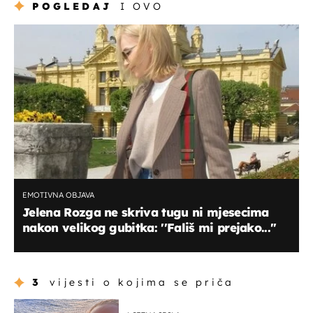
POGLEDAJ
I OVO
EMOTIVNA OBJAVA
Jelena Rozga ne skriva tugu ni mjesecima
nakon velikog gubitka: ''Fališ mi prejako...''
3
vijesti o kojima se priča