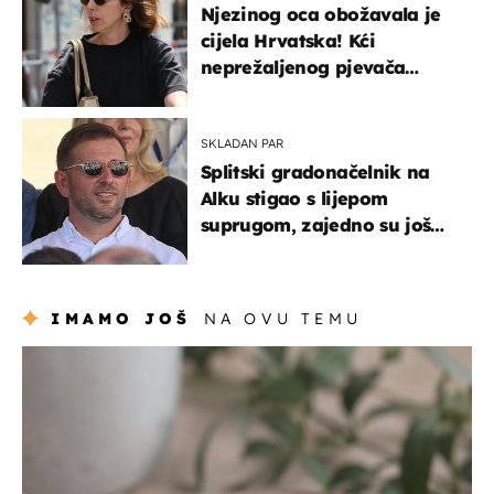
Njezinog oca obožavala je
cijela Hrvatska! Kći
neprežaljenog pjevača
projurila špicom na dva
kotača
SKLADAN PAR
Splitski gradonačelnik na
Alku stigao s lijepom
suprugom, zajedno su još
od fakulteta
IMAMO JOŠ
NA OVU TEMU
hrana i piće