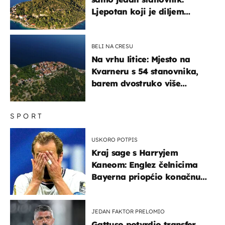
Ljepotan koji je diljem
svijeta poznat po svojem
"bijelom zlatu"
BELI NA CRESU
Na vrhu litice: Mjesto na
Kvarneru s 54 stanovnika,
barem dvostruko više
mačaka i pogledom od
kojega zastaje dah
SPORT
USKORO POTPIS
Kraj sage s Harryjem
Kaneom: Englez čelnicima
Bayerna priopćio konačnu
odluku
JEDAN FAKTOR PRELOMIO
Gattuso potvrdio transfer