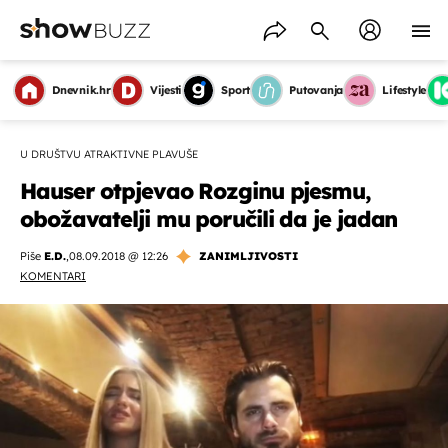
Dnevnik.hr
Vijesti
Sport
Putovanja
Lifestyle
U DRUŠTVU ATRAKTIVNE PLAVUŠE
Hauser otpjevao Rozginu pjesmu,
obožavatelji mu poručili da je jadan
Piše
E.D.
,
08.09.2018 @ 12:26
ZANIMLJIVOSTI
KOMENTARI
OMOGUĆI OBAVIJESTI