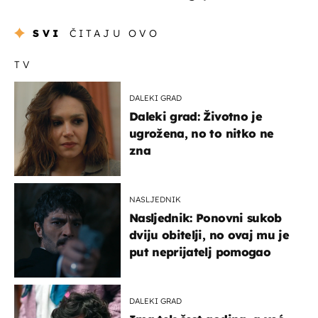
SVI
ČITAJU OVO
TV
DALEKI GRAD
Daleki grad: Životno je
ugrožena, no to nitko ne
zna
NASLJEDNIK
Nasljednik: Ponovni sukob
dviju obitelji, no ovaj mu je
put neprijatelj pomogao
DALEKI GRAD