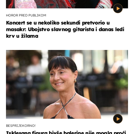
HOROR PRED PUBLIKOM
Koncert se u nekoliko sekundi pretvorio u
masakr: Ubojstvo slavnog gitarista i danas ledi
krv u žilama
BESPRIJEKORNO!
Isklesana figura bivše balerine nije mogla proći