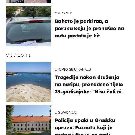
OBJASNIO
Bahato je parkirao, a
poruka koju je pronašao na
autu postala je hit
VIJESTI
UTOPIO SE U KANALU
Tragedija nakon druženja
na nasipu, pronađeno tijelo
28-godišnjaka: "Nisu čuli ni
jauk ni poziv upomoć"
U SLAVONIJI
Policija upala u Gradsku
upravu: Poznato koji je
razlog i tko je na meti