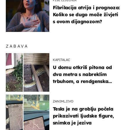
Fibrilacija atrija i prognoza:
Koliko se dugo može živjeti
s ovom dijagnozom?
ZABAVA
KAPITALAC
U domu otkrili pitona od
dva metra s nabreklim
trbuhom, a rendgenska
snimka otkrila posljednji
obrok
ZANIMLJIVO
Tesla je na groblju počela
prikazivati ljudske figure,
snimka je jeziva