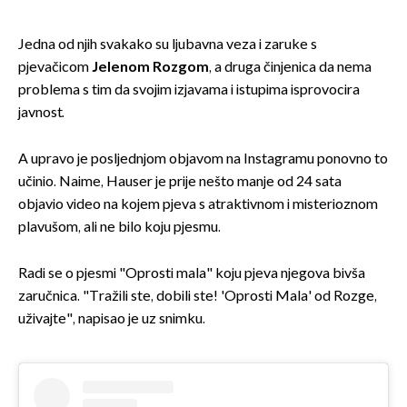
Jedna od njih svakako su ljubavna veza i zaruke s
pjevačicom
Jelenom Rozgom
, a druga činjenica da nema
problema s tim da svojim izjavama i istupima isprovocira
javnost.
A upravo je posljednjom objavom na Instagramu ponovno to
učinio. Naime, Hauser je prije nešto manje od 24 sata
objavio video na kojem pjeva s atraktivnom i misterioznom
plavušom, ali ne bilo koju pjesmu.
Radi se o pjesmi "Oprosti mala" koju pjeva njegova bivša
zaručnica. "Tražili ste, dobili ste! 'Oprosti Mala' od Rozge,
uživajte", napisao je uz snimku.