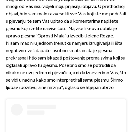
mnogi od Vas nisu vidjeli moju prijašnju objavu. U prethodnoj
objavi, htio sam malo razveseliti sve Vas koji ste me podržali
u pjevanju, te sam Vas upitao da u komentarima napišete
pjesmu koju želite najviše čuti... Najviše likeova dobila je
upravo pjesma 'Oprosti Mala' u izvedbi Jelene Rozge.
Nisam imao ni u jednom trenutku namjeru izrugivanja ili išta
negativno, već dapače, osobno smatram da je pjesma
prekrasna i htio sam iskazati poštovanje prema svima koji su
izglasali upravo tu pjesmu. Posebno smo se potrudili da
nikako ne uvrijedimo ni pjevačicu, a ni da iznevjerimo Vas, što
se vidi u načinu kako smo interpretirali samu pjesmu. Širimo
ljubav i pozitivu, a ne mržnju", oglasio se Stjepan ubrzo.