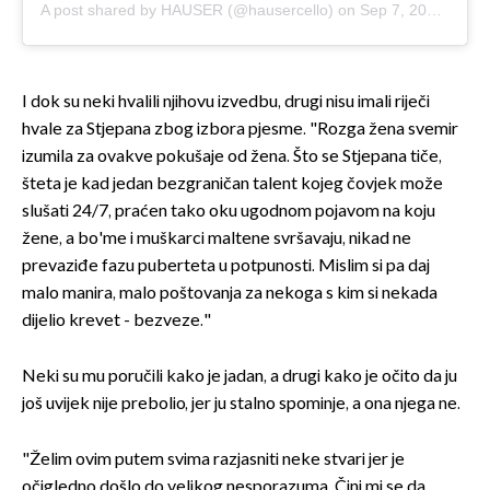
A post shared by HAUSER (@hausercello)
on
Sep 7, 2018 at 6:19am PDT
I dok su neki hvalili njihovu izvedbu, drugi nisu imali riječi
hvale za Stjepana zbog izbora pjesme. "Rozga žena svemir
izumila za ovakve pokušaje od žena. Što se Stjepana tiče,
šteta je kad jedan bezgraničan talent kojeg čovjek može
slušati 24/7, praćen tako oku ugodnom pojavom na koju
žene, a bo'me i muškarci maltene svršavaju, nikad ne
prevaziđe fazu puberteta u potpunosti. Mislim si pa daj
malo manira, malo poštovanja za nekoga s kim si nekada
dijelio krevet - bezveze."
Neki su mu poručili kako je jadan, a drugi kako je očito da ju
još uvijek nije prebolio, jer ju stalno spominje, a ona njega ne.
"Želim ovim putem svima razjasniti neke stvari jer je
očigledno došlo do velikog nesporazuma. Čini mi se da