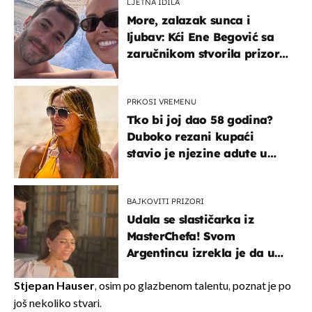
LJETNA IDILA
More, zalazak sunca i
ljubav: Kći Ene Begović sa
zaručnikom stvorila prizor
kao s razglednice
PRKOSI VREMENU
Tko bi joj dao 58 godina?
Duboko rezani kupaći
stavio je njezine adute u
prvi plan
BAJKOVITI PRIZORI
Udala se slastičarka iz
MasterChefa! Svom
Argentincu izrekla je da u
rodnoj Hercegovini
Stjepan Hauser
, osim po glazbenom talentu, poznat je po
još nekoliko stvari.