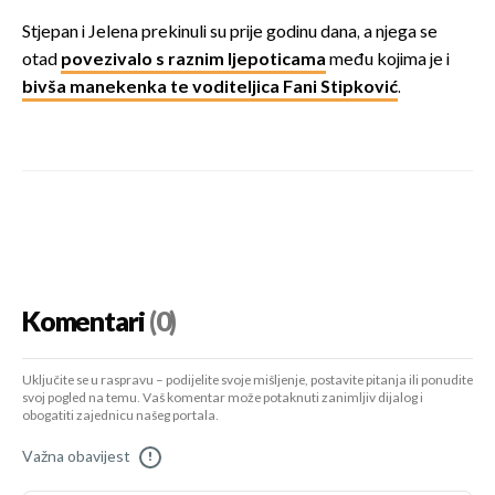
Stjepan i Jelena prekinuli su prije godinu dana, a njega se
otad
povezivalo s raznim ljepoticama
među kojima je i
bivša manekenka te voditeljica Fani Stipković
.
Komentari
(0)
Uključite se u raspravu – podijelite svoje mišljenje, postavite pitanja ili ponudite
svoj pogled na temu. Vaš komentar može potaknuti zanimljiv dijalog i
obogatiti zajednicu našeg portala.
Važna obavijest
!