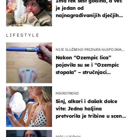
Ima tek šest godina, a već
je jedan od
najnagrađivanijih dječjih
glumaca
LIFESTYLE
NIJE SLUŽBENO PRIZNATA NUSPOJAVA,
ALI ...
Nakon “Ozempic lica”
pojavila su se i “Ozempic
stopala” – stručnjaci
objašnjavaju što se događa
MIKROTREND
Sinj, alkari i dašak dolce
vite: Jedna haljina
pretvorila je tribine u scenu
iz talijanskog filma
PIŠE LIJEČNIK