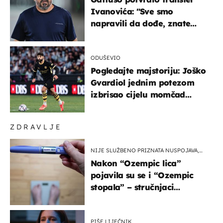
Ivanovića: "Sve smo
napravili da dođe, znate
kamo je otišao..."
ODUŠEVIO
Pogledajte majstoriju: Joško
Gvardiol jednim potezom
izbrisao cijelu momčad
Atletica
ZDRAVLJE
NIJE SLUŽBENO PRIZNATA NUSPOJAVA,
ALI ...
Nakon “Ozempic lica”
pojavila su se i “Ozempic
stopala” – stručnjaci
objašnjavaju što se događa
PIŠE LIJEČNIK