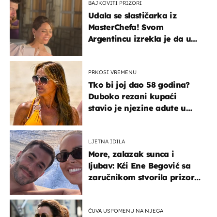
BAJKOVITI PRIZORI
Udala se slastičarka iz
MasterChefa! Svom
Argentincu izrekla je da u
rodnoj Hercegovini
PRKOSI VREMENU
Tko bi joj dao 58 godina?
Duboko rezani kupaći
stavio je njezine adute u
prvi plan
LJETNA IDILA
More, zalazak sunca i
ljubav: Kći Ene Begović sa
zaručnikom stvorila prizor
kao s razglednice
ČUVA USPOMENU NA NJEGA