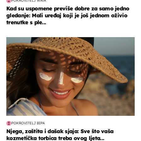
POKROVITELJ WATA
Kad su uspomene previše dobre za samo jedno
gledanje: Mali uređaj koji je još jednom oživio
trenutke s ple...
moda & ljepota
POKROVITELJ BIPA
Njega, zaštita i dašak sjaja: Sve što vaša
kozmetička torbica treba ovog ljeta...