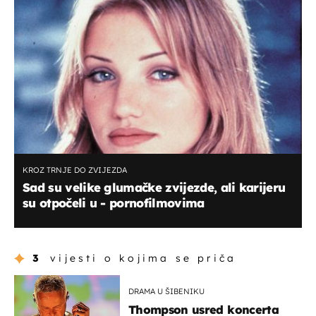
KROZ TRNJE DO ZVIJEZDA
Sad su velike glumačke zvijezde, ali karijeru
su otpočeli u - pornofilmovima
3
vijesti o kojima se priča
DRAMA U ŠIBENIKU
Thompson usred koncerta