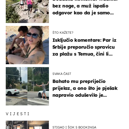
bez noge, a muž ispalio
odgovor kao da je samo
čekao…
ŠTO KAŽETE?
Isključio komentare: Par iz
Srbije preporučio spravicu
za plažu s Temua, čini li
vam se ovo sigurnim?
SVAKA ČAST
Bahato mu prepriječio
prijelaz, a ono što je pješak
napravio oduševilo je
društvene mreže
VIJESTI
STIGAO I ŠOK S BOOKINGA