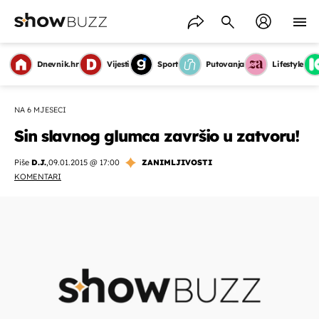
Dnevnik.hr
Vijesti
Sport
Putovanja
Lifestyle
NA 6 MJESECI
Sin slavnog glumca završio u zatvoru!
Piše
D.J.
,
09.01.2015 @ 17:00
ZANIMLJIVOSTI
KOMENTARI
OMOGUĆI OBAVIJESTI