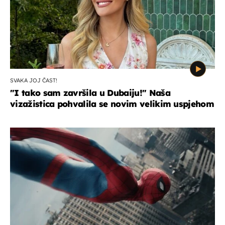
SVAKA JOJ ČAST!
"I tako sam završila u Dubaiju!" Naša
vizažistica pohvalila se novim velikim uspjehom