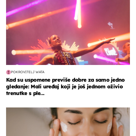
POKROVITELJ WATA
Kad su uspomene previše dobre za samo jedno
gledanje: Mali uređaj koji je još jednom oživio
trenutke s ple...
moda & ljepota