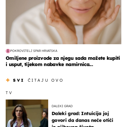
POKROVITELJ SPAR HRVATSKA
Omiljene proizvode za njegu sada možete kupiti
i usput, tijekom nabavke namirnica...
SVI
ČITAJU OVO
TV
DALEKI GRAD
Daleki grad: Intuicija joj
govori da danas neće otići
iz njihovog života