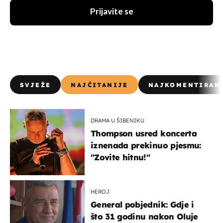
Prijavite se
SVJEŽE
NAJČITANIJE
NAJKOMENTIRAN
DRAMA U ŠIBENIKU
Thompson usred koncerta
iznenada prekinuo pjesmu:
"Zovite hitnu!"
HEROJ
General pobjednik: Gdje i
što 31 godinu nakon Oluje