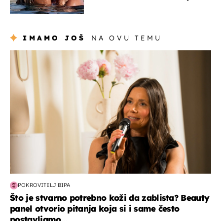
zaljubljeni
IMAMO JOŠ
NA OVU TEMU
moda & ljepota
POKROVITELJ BIPA
Što je stvarno potrebno koži da zablista? Beauty
panel otvorio pitanja koja si i same često
postavljamo...