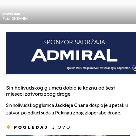
showbuzz
Foto: DNEVNIK.hr
Sin holivudskog glumca dobio je kaznu od šest
mjeseci zatvora zbog droge!
Sin holivudskog glumca
Jackieja Chana
dospio je u petak u
zatvor, po odluci suda u Pekingu zbog zloporabe droge.
POGLEDAJ
I OVO