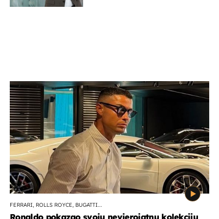
kaže ulagač
FERRARI, ROLLS ROYCE, BUGATTI...
Ronaldo pokazao svoju nevjerojatnu kolekciju