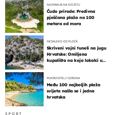
NAJMANJA NA SVIJETU
Čudo prirode: Predivna
pješčana plaža na 100
metara od mora
NEDALEKO OD PLOČA
Skriveni vojni tuneli na jugu
Hrvatske: Omiljena
kupališta na koja lokalci u
miru dolaze roniti i skakati
u more
POKROVITELJ CORONA
Među 100 najboljih plaža
svijeta našla se i jedna
hrvatska
SPORT