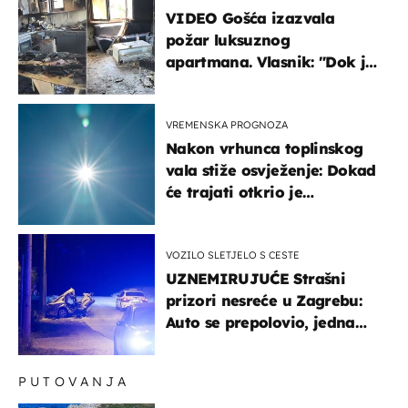
VIDEO Gošća izazvala
požar luksuznog
apartmana. Vlasnik: "Dok je
gorjelo, smijali su se, pili i
pokazivali mi srednji prst"
VREMENSKA PROGNOZA
Nakon vrhunca toplinskog
vala stiže osvježenje: Dokad
će trajati otkrio je
meteorolog
VOZILO SLETJELO S CESTE
UZNEMIRUJUĆE Strašni
prizori nesreće u Zagrebu:
Auto se prepolovio, jedna
osoba poginula
PUTOVANJA