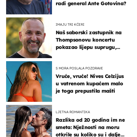
radi general Ante Gotovina?
IMAJU TRI KĆERI
Naš saborski zastupnik na
Thompsonovu koncertu
pokazao lijepu suprugu,
koja godinama izbjegava
javnost
S MORA POSLALA POZDRAVE
Vruće, vruće! Nives Celzijus
u vatrenom kupaćem malo
je toga prepustila mašti
LJETNA ROMANTIKA
Razlika od 20 godina im ne
smeta: Nježnosti na moru
otkrile su koliko su i dalje