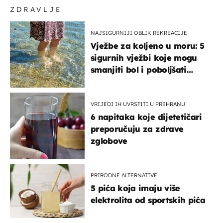
ZDRAVLJE
NAJSIGURNIJI OBLIK REKREACIJE
Vježbe za koljeno u moru: 5
sigurnih vježbi koje mogu
smanjiti bol i poboljšati
pokretljivost
VRIJEDI IH UVRSTITI U PREHRANU
6 napitaka koje dijetetičari
preporučuju za zdrave
zglobove
PRIRODNE ALTERNATIVE
5 pića koja imaju više
elektrolita od sportskih pića