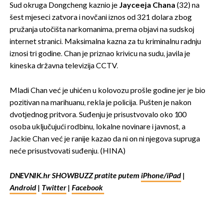
Sud okruga Dongcheng kaznio je
Jayceeja Chana
(32) na
šest mjeseci zatvora i novčani iznos od 321 dolara zbog
pružanja utočišta narkomanima, prema objavi na sudskoj
internet stranici. Maksimalna kazna za tu kriminalnu radnju
iznosi tri godine. Chan je priznao krivicu na sudu, javila je
kineska državna televizija CCTV.
Mladi Chan već je uhićen u kolovozu prošle godine jer je bio
pozitivan na marihuanu, rekla je policija. Pušten je nakon
dvotjednog pritvora. Suđenju je prisustvovalo oko 100
osoba uključujući rodbinu, lokalne novinare i javnost, a
Jackie Chan već je ranije kazao da ni on ni njegova supruga
neće prisustvovati suđenju. (HINA)
DNEVNIK.hr SHOWBUZZ pratite putem
iPhone/iPad
|
Android
|
Twitter
|
Facebook