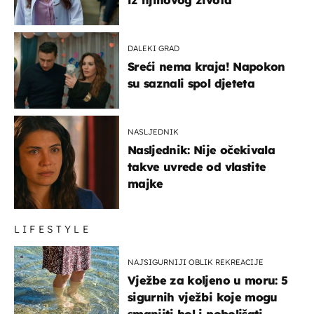
DALEKI GRAD
Sreći nema kraja! Napokon
su saznali spol djeteta
NASLJEDNIK
Nasljednik: Nije očekivala
takve uvrede od vlastite
majke
LIFESTYLE
NAJSIGURNIJI OBLIK REKREACIJE
Vježbe za koljeno u moru: 5
sigurnih vježbi koje mogu
smanjiti bol i poboljšati