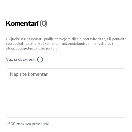
Komentari
(0)
Uključite se u raspravu – podijelite svoje mišljenje, postavite pitanja ili ponudite
svoj pogled na temu. Vaš komentar može potaknuti zanimljiv dijalog i
obogatiti zajednicu našeg portala.
Važna obavijest
!
1500 znakova preostalo