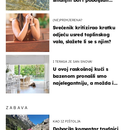
pokretljivost
(NE)PRIMJERENA?
Svećenik kritizirao kratku
odjeću usred toplinskog
vala, slažete li se s njim?
I TERASA JE SAN SNOVA!
U ovoj raskošnoj kući s
bazenom pronašli smo
najelegantniju, a možda i
najljepšu bijelu kuhinju
ZABAVA
KAO IZ PIŠTOLJA
Dobacila komentar trudnici