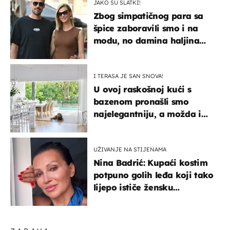
JAKO SU SLATKI!
Zbog simpatičnog para sa
špice zaboravili smo i na
modu, no damina haljina
itekako nas se dojmila
I TERASA JE SAN SNOVA!
U ovoj raskošnoj kući s
bazenom pronašli smo
najelegantniju, a možda i
najljepšu bijelu kuhinju
UŽIVANJE NA STIJENAMA
Nina Badrić: Kupaći kostim
potpuno golih leđa koji tako
lijepo ističe žensku
senzualnost