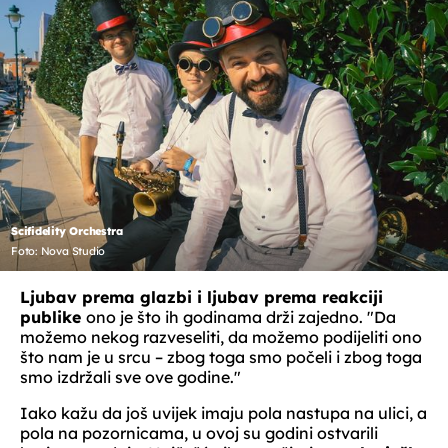
Scifidelity Orchestra
Foto: Nova Studio
Ljubav prema glazbi i ljubav prema reakciji
publike
ono je što ih godinama drži zajedno. "Da
možemo nekog razveseliti, da možemo podijeliti ono
što nam je u srcu – zbog toga smo počeli i zbog toga
smo izdržali sve ove godine."
Iako kažu da još uvijek imaju pola nastupa na ulici, a
pola na pozornicama, u ovoj su godini ostvarili