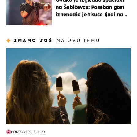
na Šubićevcu: Poseban gost
iznenadio je tisuće ljudi na
Thompsonovu koncertu
IMAMO JOŠ
NA OVU TEMU
zdravlje & prehrana
POKROVITELJ LEDO