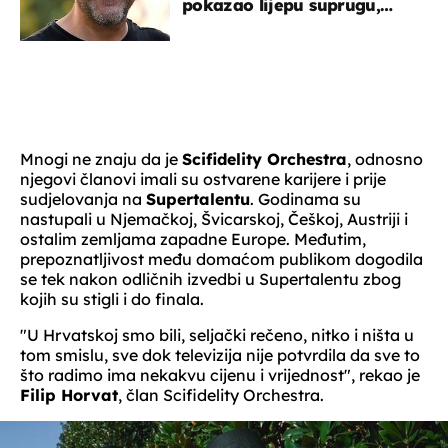
pokazao lijepu suprugu,
koja godinama izbjegava
javnost
Mnogi ne znaju da je
Scifidelity Orchestra
, odnosno
njegovi članovi imali su ostvarene karijere i prije
sudjelovanja na
Supertalentu
. Godinama su
nastupali u Njemačkoj, Švicarskoj, Češkoj, Austriji i
ostalim zemljama zapadne Europe. Međutim,
prepoznatljivost među domaćom publikom dogodila
se tek nakon odličnih izvedbi u Supertalentu zbog
kojih su stigli i do finala.
"U Hrvatskoj smo bili, seljački rečeno, nitko i ništa u
tom smislu, sve dok televizija nije potvrdila da sve to
što radimo ima nekakvu cijenu i vrijednost", rekao je
Filip Horvat
, član Scifidelity Orchestra.