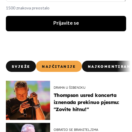
1500 znakova preostalo
Prijavite se
SVJEŽE
NAJČITANIJE
NAJKOMENTIRAN
DRAMA U ŠIBENIKU
Thompson usred koncerta
iznenada prekinuo pjesmu:
"Zovite hitnu!"
OBRATIO SE BRANITELJIMA