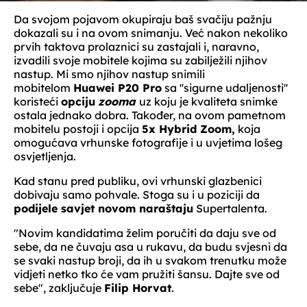
Da svojom pojavom okupiraju baš svačiju pažnju
dokazali su i na ovom snimanju. Već nakon nekoliko
prvih taktova prolaznici su zastajali i, naravno,
izvadili svoje mobitele kojima su zabilježili njihov
nastup. Mi smo njihov nastup snimili
mobitelom
Huawei P20 Pro
sa ''sigurne udaljenosti''
koristeći
opciju
zooma
uz koju je kvaliteta snimke
ostala jednako dobra. Također, na ovom pametnom
mobitelu postoji i opcija
5x Hybrid Zoom,
koja
omogućava vrhunske fotografije i u uvjetima lošeg
osvjetljenja.
Kad stanu pred publiku, ovi vrhunski glazbenici
dobivaju samo pohvale. Stoga su i u poziciji da
podijele savjet novom naraštaju
Supertalenta.
"Novim kandidatima želim poručiti da daju sve od
sebe, da ne čuvaju asa u rukavu, da budu svjesni da
se svaki nastup broji, da ih u svakom trenutku može
vidjeti netko tko će vam pružiti šansu. Dajte sve od
sebe", zaključuje
Filip Horvat
.