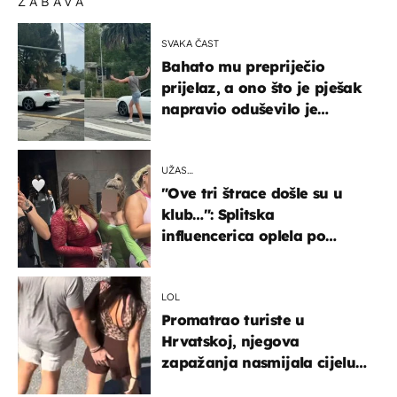
ZABAVA
SVAKA ČAST
Bahato mu prepriječio
prijelaz, a ono što je pješak
napravio oduševilo je
društvene mreže
UŽAS…
"Ove tri štrace došle su u
klub…": Splitska
influencerica oplela po
ženama zbog užasnog
ponašanja
LOL
Promatrao turiste u
Hrvatskoj, njegova
zapažanja nasmijala cijelu
regiju