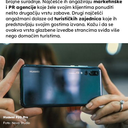
brojne suradnje. Najčešće ih angažiraju
marketinške
i PR agencije
koje žele svojim klijentima ponuditi
nešto drugačiju vrstu zabave. Drugi najčešći
angažmani dolaze od
turističkih zajednica
koje ih
predstavljaju svojim gostima izvana. Kažu i da se
ovakva vrsta glazbene izvedbe strancima sviđa više
nego domaćim turistima.
Huawei P20 Pro
Foto: Nova Studio