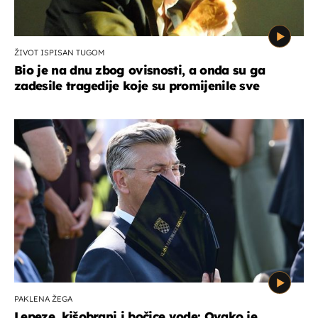
ŽIVOT ISPISAN TUGOM
Bio je na dnu zbog ovisnosti, a onda su ga
zadesile tragedije koje su promijenile sve
PAKLENA ŽEGA
Lepeze, kišobrani i bočice vode: Ovako je