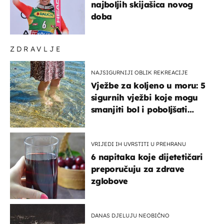
najboljih skijašica novog
doba
ZDRAVLJE
NAJSIGURNIJI OBLIK REKREACIJE
Vježbe za koljeno u moru: 5
sigurnih vježbi koje mogu
smanjiti bol i poboljšati
pokretljivost
VRIJEDI IH UVRSTITI U PREHRANU
6 napitaka koje dijetetičari
preporučuju za zdrave
zglobove
DANAS DJELUJU NEOBIČNO