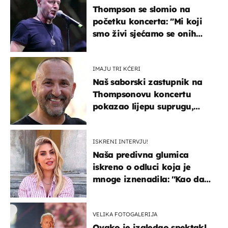
Thompson se slomio na
početku koncerta: "Mi koji
smo živi sjećamo se onih
koji nisu..."
IMAJU TRI KĆERI
Naš saborski zastupnik na
Thompsonovu koncertu
pokazao lijepu suprugu,
koja godinama izbjegava
javnost
ISKRENI INTERVJU!
Naša predivna glumica
iskreno o odluci koja je
mnoge iznenadila: ''Kao da
mi je veliki teret pao s leđa''
VELIKA FOTOGALERIJA
Ovako je izgledao spektakl