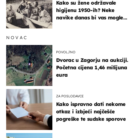
Kako su žene održavale
higijenu 1950-ih? Neke
navike danas bi vas mogle
iznenaditi
NOVAC
POVOLJNO
Dvorac u Zagorju na aukciji.
Početna cijena 1,46 milijuna
eura
ZA POSLODAVCE
Kako ispravno dati nekome
otkaz i izbjeći najčešće
pogreške te sudske sporove