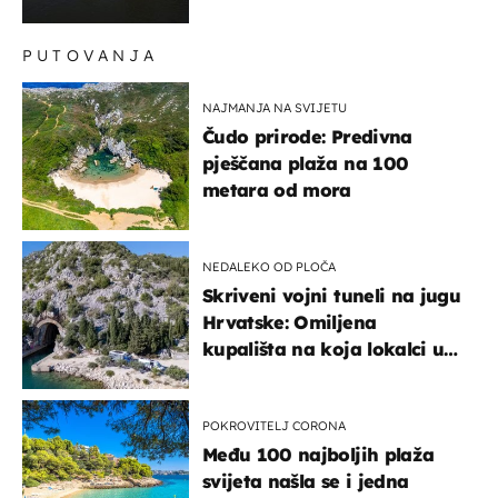
PUTOVANJA
NAJMANJA NA SVIJETU
Čudo prirode: Predivna
pješčana plaža na 100
metara od mora
NEDALEKO OD PLOČA
Skriveni vojni tuneli na jugu
Hrvatske: Omiljena
kupališta na koja lokalci u
miru dolaze roniti i skakati
u more
POKROVITELJ CORONA
Među 100 najboljih plaža
svijeta našla se i jedna