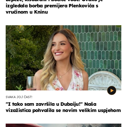
izgledala borba premijera Plenkovića s
vrućinom u Kninu
SVAKA JOJ ČAST!
"I tako sam završila u Dubaiju!" Naša
vizažistica pohvalila se novim velikim uspjehom