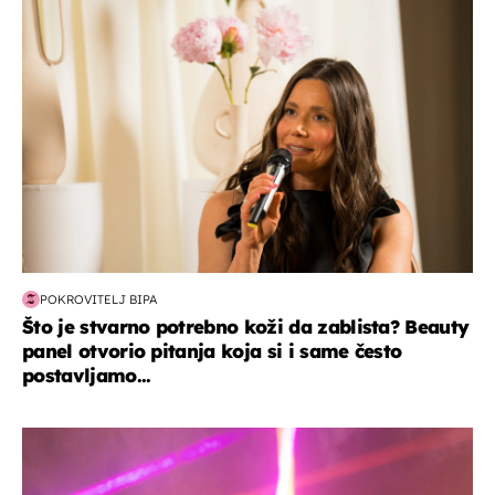
moda & ljepota
POKROVITELJ BIPA
Što je stvarno potrebno koži da zablista? Beauty
panel otvorio pitanja koja si i same često
postavljamo...
kultura & zabava