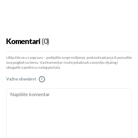
Komentari
(0)
Uključite se u raspravu – podijelite svoje mišljenje, postavite pitanja ili ponudite
svoj pogled na temu. Vaš komentar može potaknuti zanimljiv dijalog i
obogatiti zajednicu našeg portala.
Važna obavijest
!