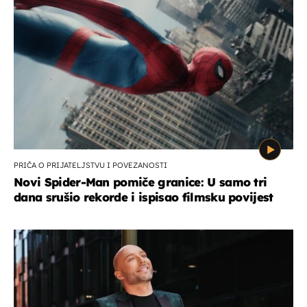
PRIČA O PRIJATELJSTVU I POVEZANOSTI
Novi Spider-Man pomiče granice: U samo tri
dana srušio rekorde i ispisao filmsku povijest