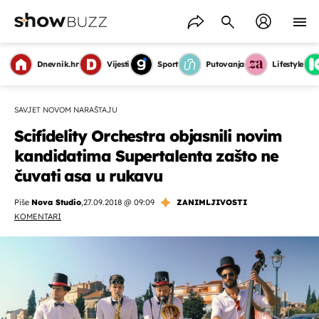
Dnevnik.hr
Vijesti
Sport
Putovanja
Lifestyle
SAVJET NOVOM NARAŠTAJU
Scifidelity Orchestra objasnili novim
kandidatima Supertalenta zašto ne
čuvati asa u rukavu
Piše
Nova Studio
,
27.09.2018 @ 09:09
ZANIMLJIVOSTI
KOMENTARI
OMOGUĆI OBAVIJESTI