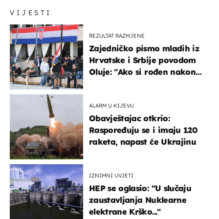
VIJESTI
REZULTAT RAZMJENE
Zajedničko pismo mladih iz
Hrvatske i Srbije povodom
Oluje: "Ako si rođen nakon
'95..."
ALARM U KIJEVU
Obavještajac otkrio:
Raspoređuju se i imaju 120
raketa, napast će Ukrajinu
IZNIMNI UVJETI
HEP se oglasio: "U slučaju
zaustavljanja Nuklearne
elektrane Krško..."