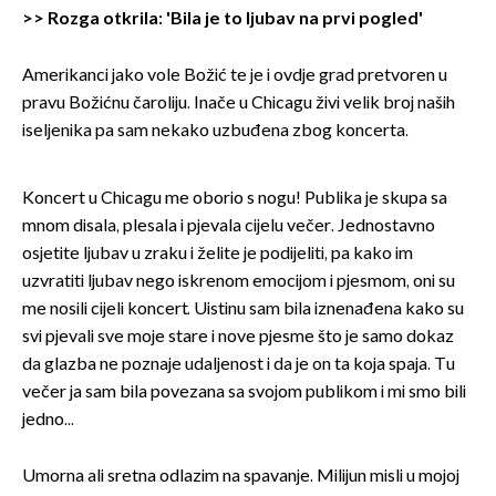
>>
Rozga otkrila: 'Bila je to ljubav na prvi pogled'
Amerikanci jako vole Božić te je i ovdje grad pretvoren u
pravu Božićnu čaroliju. Inače u Chicagu živi velik broj naših
iseljenika pa sam nekako uzbuđena zbog koncerta.
Koncert u Chicagu me oborio s nogu! Publika je skupa sa
mnom disala, plesala i pjevala cijelu večer. Jednostavno
osjetite ljubav u zraku i želite je podijeliti, pa kako im
uzvratiti ljubav nego iskrenom emocijom i pjesmom, oni su
me nosili cijeli koncert. Uistinu sam bila iznenađena kako su
svi pjevali sve moje stare i nove pjesme što je samo dokaz
da glazba ne poznaje udaljenost i da je on ta koja spaja. Tu
večer ja sam bila povezana sa svojom publikom i mi smo bili
jedno...
Umorna ali sretna odlazim na spavanje. Milijun misli u mojoj