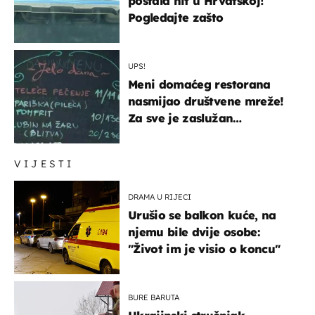
postala hit u Hrvatskoj!
Pogledajte zašto
UPS!
Meni domaćeg restorana
nasmijao društvene mreže!
Za sve je zaslužan
urnebesan naziv jela
VIJESTI
DRAMA U RIJECI
Urušio se balkon kuće, na
njemu bile dvije osobe:
"Život im je visio o koncu"
BURE BARUTA