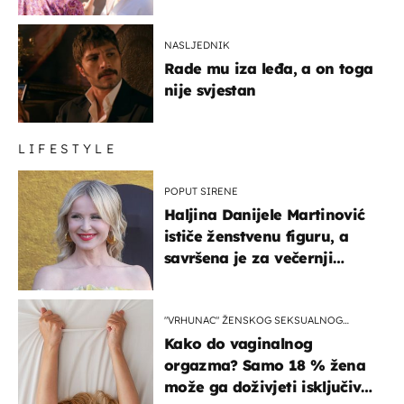
NASLJEDNIK
Rade mu iza leđa, a on toga
nije svjestan
LIFESTYLE
POPUT SIRENE
Haljina Danijele Martinović
ističe ženstvenu figuru, a
savršena je za večernji
izlazak na moru
"VRHUNAC" ŽENSKOG SEKSUALNOG
ISKUSTVA
Kako do vaginalnog
orgazma? Samo 18 % žena
može ga doživjeti isključivo