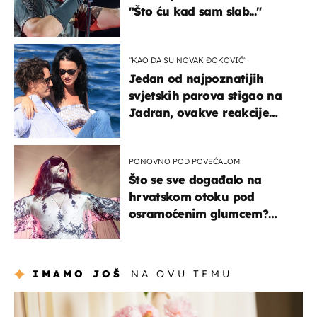
"Što ću kad sam slab..."
"KAO DA SU NOVAK ĐOKOVIĆ"
Jedan od najpoznatijih
svjetskih parova stigao na
Jadran, ovakve reakcije
vjerojatno nisu očekivali
PONOVNO POD POVEĆALOM
Što se sve događalo na
hrvatskom otoku pod
osramoćenim glumcem?
Bizarni prizori i danas
izazivaju nevjericu
IMAMO JOŠ
NA OVU TEMU
moda & ljepota