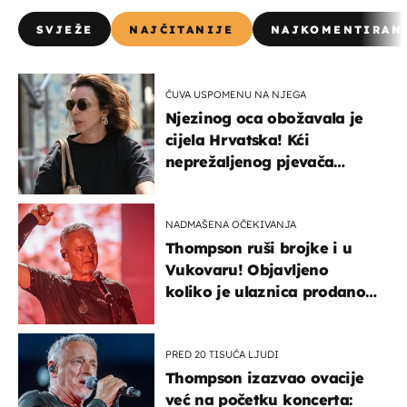
SVJEŽE
NAJČITANIJE
NAJKOMENTIRAN
ČUVA USPOMENU NA NJEGA
Njezinog oca obožavala je
cijela Hrvatska! Kći
neprežaljenog pjevača
projurila špicom na dva
kotača
NADMAŠENA OČEKIVANJA
Thompson ruši brojke i u
Vukovaru! Objavljeno
koliko je ulaznica prodano
u kratkom vremenu
PRED 20 TISUĆA LJUDI
Thompson izazvao ovacije
već na početku koncerta: