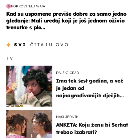
POKROVITELJ WATA
Kad su uspomene previše dobre za samo jedno
gledanje: Mali uređaj koji je još jednom oživio
trenutke s ple...
SVI
ČITAJU OVO
TV
DALEKI GRAD
Ima tek šest godina, a već
je jedan od
najnagrađivanijih dječjih
glumaca
NASLJEDNIK
ANKETA: Koju ženu bi Serhat
trebao izabrati?