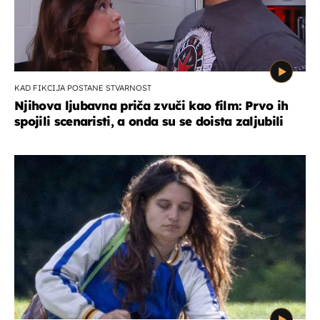
KAD FIKCIJA POSTANE STVARNOST
Njihova ljubavna priča zvuči kao film: Prvo ih
spojili scenaristi, a onda su se doista zaljubili