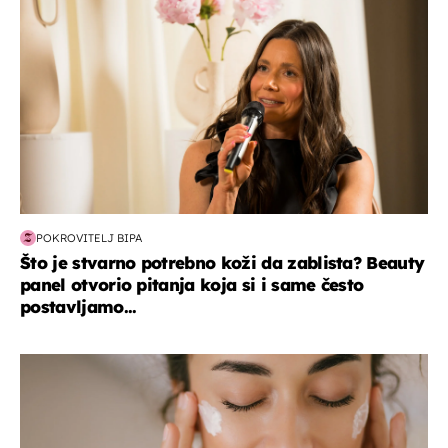
POKROVITELJ BIPA
Što je stvarno potrebno koži da zablista? Beauty
panel otvorio pitanja koja si i same često
postavljamo...
moda & ljepota