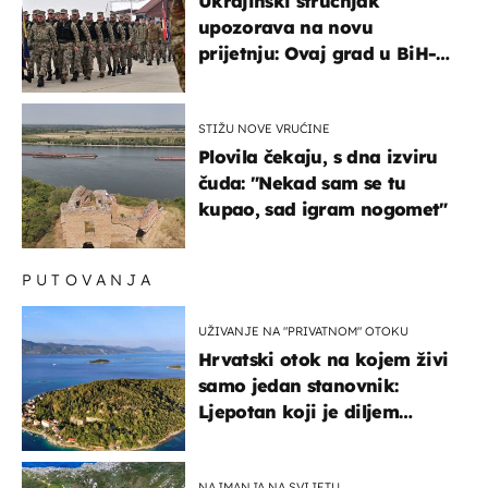
Ukrajinski stručnjak
upozorava na novu
prijetnju: Ovaj grad u BiH-u
bi mogao biti žarište
STIŽU NOVE VRUĆINE
Plovila čekaju, s dna izviru
čuda: "Nekad sam se tu
kupao, sad igram nogomet"
PUTOVANJA
UŽIVANJE NA "PRIVATNOM" OTOKU
Hrvatski otok na kojem živi
samo jedan stanovnik:
Ljepotan koji je diljem
svijeta poznat po svojem
"bijelom zlatu"
NAJMANJA NA SVIJETU