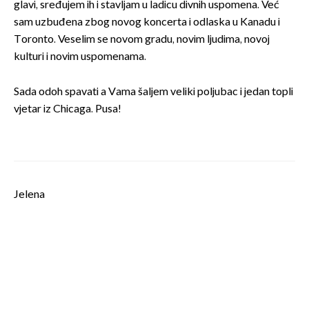
glavi, sređujem ih i stavljam u ladicu divnih uspomena. Već
sam uzbuđena zbog novog koncerta i odlaska u Kanadu i
Toronto. Veselim se novom gradu, novim ljudima, novoj
kulturi i novim uspomenama.
Sada odoh spavati a Vama šaljem veliki poljubac i jedan topli
vjetar iz Chicaga. Pusa!
Jelena