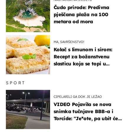
Čudo prirode: Predivna
pješčana plaža na 100
metara od mora
MA, SAVRŠENSTVO!
Kolač s limunom i sirom:
Recept za božanstvenu
slasticu koja se topi u
ustima
SPORT
CIPELARILI GA DOK JE LEŽAO
VIDEO Pojavila se nova
snimka tučnjave BBB-a i
Torcide: "Je*ote, pa ubit će
ga!"