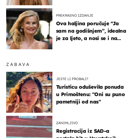
na ovaj način
PREKRASNO IZDANJE
Ova haljina poručuje “Ja
sam na godišnjem”, idealna
je za ljeto, a nosi se i na
zagrebačkoj špici
ZABAVA
JESTE LI PROBALI?
Turisticu oduševila ponuda
u Primoštenu: "Oni su puno
pametniji od nas"
ZANIMLJIVO
Registracija iz SAD-a