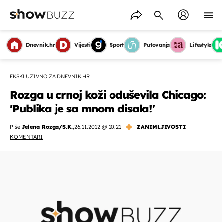
Dnevnik.hr
Vijesti
Sport
Putovanja
Lifestyle
EKSKLUZIVNO ZA DNEVNIK.HR
Rozga u crnoj koži oduševila Chicago:
'Publika je sa mnom disala!'
Piše
Jelena Rozga/S.K.
,
26.11.2012 @ 10:21
ZANIMLJIVOSTI
KOMENTARI
OMOGUĆI OBAVIJESTI