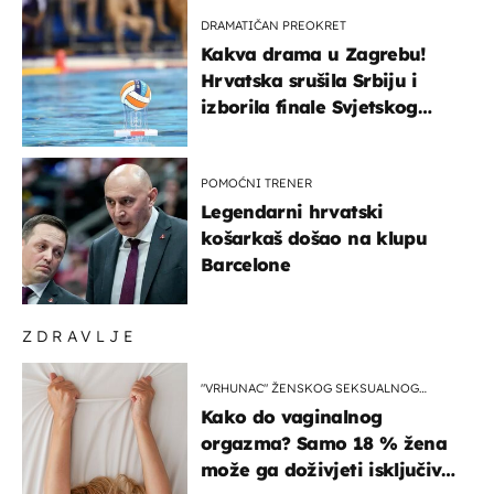
DRAMATIČAN PREOKRET
Kakva drama u Zagrebu!
Hrvatska srušila Srbiju i
izborila finale Svjetskog
prvenstva
POMOĆNI TRENER
Legendarni hrvatski
košarkaš došao na klupu
Barcelone
ZDRAVLJE
"VRHUNAC" ŽENSKOG SEKSUALNOG
ISKUSTVA
Kako do vaginalnog
orgazma? Samo 18 % žena
može ga doživjeti isključivo