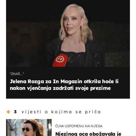
''ZNAŠ...''
Jelena Rozga za In Magazin otkrila hoće li
nakon vjenčanja zadržati svoje prezime
3
vijesti o kojima se priča
ČUVA USPOMENU NA NJEGA
Njezinog oca obožavala je