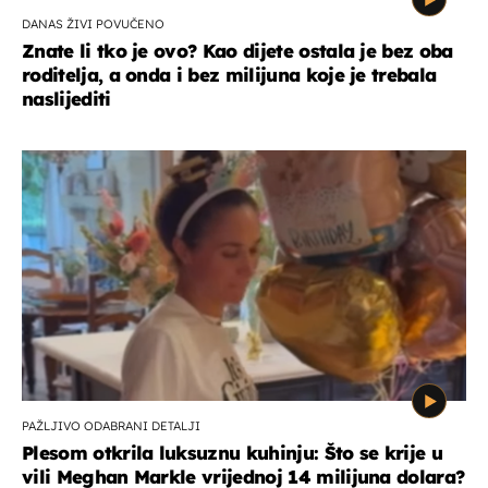
DANAS ŽIVI POVUČENO
Znate li tko je ovo? Kao dijete ostala je bez oba
roditelja, a onda i bez milijuna koje je trebala
naslijediti
PAŽLJIVO ODABRANI DETALJI
Plesom otkrila luksuznu kuhinju: Što se krije u
vili Meghan Markle vrijednoj 14 milijuna dolara?