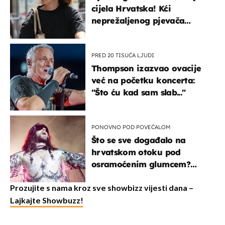
cijela Hrvatska! Kći
neprežaljenog pjevača
projurila špicom na dva
kotača
PRED 20 TISUĆA LJUDI
Thompson izazvao ovacije
već na početku koncerta:
"Što ću kad sam slab..."
PONOVNO POD POVEĆALOM
Što se sve događalo na
hrvatskom otoku pod
osramoćenim glumcem?
Bizarni prizori i danas
izazivaju nevjericu
Prozujite s nama kroz sve showbizz vijesti dana –
Lajkajte Showbuzz!