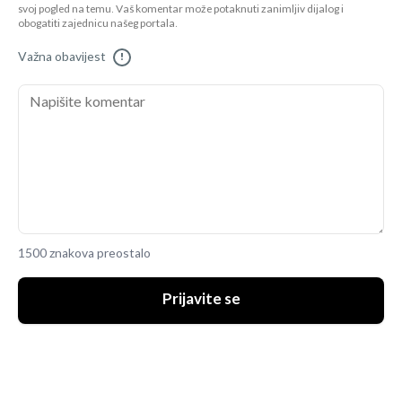
svoj pogled na temu. Vaš komentar može potaknuti zanimljiv dijalog i
obogatiti zajednicu našeg portala.
Važna obavijest
!
1500 znakova preostalo
Prijavite se