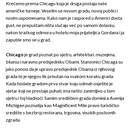
Krećemo prema Chicagu koja je druga postaja naše
američke turneje. Veselim se novom gradu, novoj publici i
novim uspomenama. Kako nam je raspored u Americi dosta
gust, ne prepuštam ništa slučaju već po samom dolasku,
nakon kratkog odmora u hotelu moja prijateljica Gordana i ja
zaputile smo se u grad.
Chicago
je grad poznat po vjetru, arhitekturi, muzejima,
bluesu i naravno predsjedniku Obami. Stanovnici Chicaga su
jako ponosi da je upravo predsjednik Obama iz njihovog
grada te je njegov lik prisutan na svakom koraku grada.
Kada hodate gradom prva stvar koju odmah osjetite je
vjetar koji ne prestaje puhati, ima nešto zanimljivo u tom
vjetru i toj hladnoći. Samim središtem grada dominira Avenija
Michigen poznatija kao Magnificent Mile pravo turističko
središte s bezbroj restorana, trgovina, visokih poslovnih
zgrada.