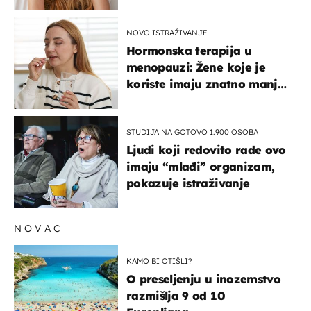
na ovaj način
NOVO ISTRAŽIVANJE
Hormonska terapija u
menopauzi: Žene koje je
koriste imaju znatno manji
rizik od ovoga
STUDIJA NA GOTOVO 1.900 OSOBA
Ljudi koji redovito rade ovo
imaju “mlađi” organizam,
pokazuje istraživanje
NOVAC
KAMO BI OTIŠLI?
O preseljenju u inozemstvo
razmišlja 9 od 10