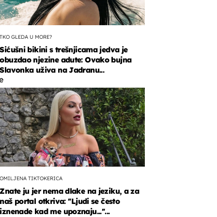
TKO GLEDA U MORE?
Sićušni bikini s trešnjicama jedva je
obuzdao njezine adute: Ovako bujna
Slavonka uživa na Jadranu...
e
e
i
OMILJENA TIKTOKERICA
Znate ju jer nema dlake na jeziku, a za
naš portal otkriva: ''Ljudi se često
iznenade kad me upoznaju...''...