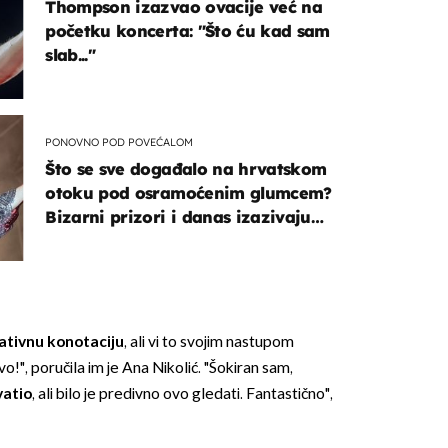
Thompson izazvao ovacije već na
početku koncerta: "Što ću kad sam
slab..."
PONOVNO POD POVEĆALOM
Što se sve događalo na hrvatskom
otoku pod osramoćenim glumcem?
Bizarni prizori i danas izazivaju
nevjericu
ativnu konotaciju
, ali vi to svojim nastupom
o!", poručila im je Ana Nikolić. "Šokiran sam,
vatio
, ali bilo je predivno ovo gledati. Fantastično",