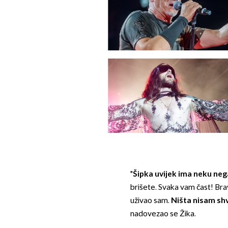
"
Šipka uvijek ima neku neg
brišete. Svaka vam čast! Brav
uživao sam.
Ništa nisam sh
nadovezao se Žika.