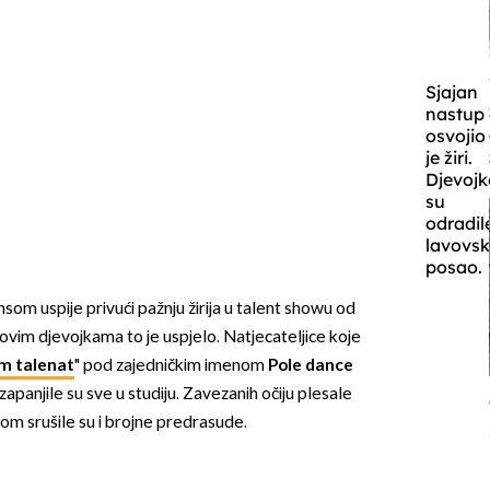
Sjajan
nastup
osvojio
je žiri.
Djevojk
su
odradil
lavovsk
posao.
som uspije privući pažnju žirija u talent showu od
vim djevojkama to je uspjelo. Natjecateljice koje
m talenat
" pod zajedničkim imenom
Pole dance
anjile su sve u studiju. Zavezanih očiju plesale
pom srušile su i brojne predrasude.