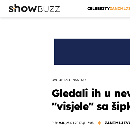
CELEBRITY
ZANIMLJ
OVO JE FASCINANTNO!
Gledali ih u ne
"visjele" sa šip
ZANIMLJIV
Piše
M.B.
,
23.04.2017 @ 13:03