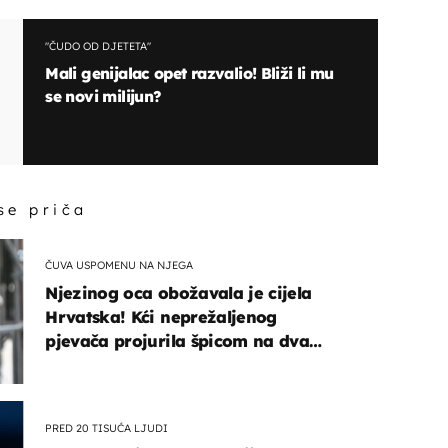
"ČUDO OD DJETETA"
Mali genijalac opet razvalio! Bliži li mu
se novi milijun?
 se priča
ČUVA USPOMENU NA NJEGA
Njezinog oca obožavala je cijela
Hrvatska! Kći neprežaljenog
pjevača projurila špicom na dva
kotača
PRED 20 TISUĆA LJUDI