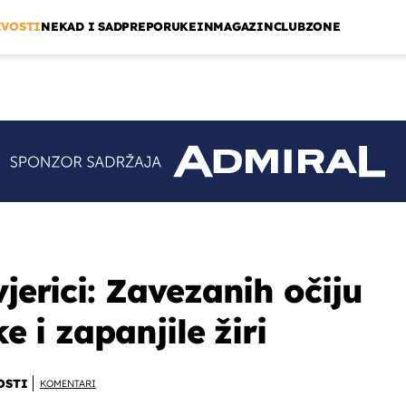
IVOSTI
NEKAD I SAD
PREPORUKE
INMAGAZIN
CLUBZONE
vjerici: Zavezanih očiju
ke i zapanjile žiri
OSTI
KOMENTARI