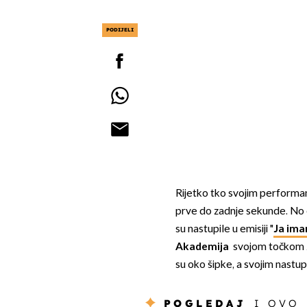
PODIJELI
Rijetko tko svojim performan
prve do zadnje sekunde. No o
su nastupile u emisiji "
Ja ima
Akademija
svojom točkom zap
su oko šipke, a svojim nastu
POGLEDAJ
I OVO