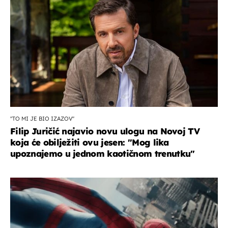
''TO MI JE BIO IZAZOV''
Filip Juričić najavio novu ulogu na Novoj TV
koja će obilježiti ovu jesen: ''Mog lika
upoznajemo u jednom kaotičnom trenutku''