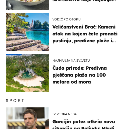
paše uz pečeno meso
VODIČ PO OTOKU
Veličanstveni Brač: Kameni
otok na kojem ćete pronaći
pustinju, predivne plaže i
uzbudljivu hranu
NAJMANJA NA SVIJETU
Čudo prirode: Predivna
pješčana plaža na 100
metara od mora
SPORT
IZ VEDRA NEBA
Garcijin potez otkrio novu
situaciju na Poljudu: Mladi