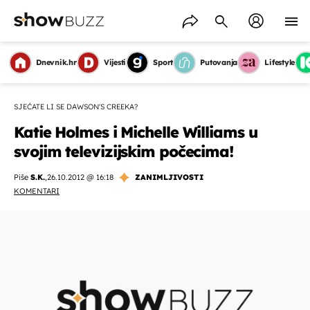
Dnevnik.hr
Vijesti
Sport
Putovanja
Lifestyle
SJEĆATE LI SE DAWSON'S CREEKA?
Katie Holmes i Michelle Williams u
svojim televizijskim počecima!
Piše
S.K.
,
26.10.2012 @ 16:18
ZANIMLJIVOSTI
KOMENTARI
OMOGUĆI OBAVIJESTI