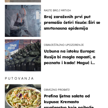
RASTE BROJ MRTVIH
Broj zaraženih prvi put
premašio četiri tisuće: Širi se
smrtonosna epidemija
OBAVJEŠTAJNO UPOZORENJE
Uzbuna na istoku Europe:
Rusija bi mogla napasti, a
poznato i kada! Moguć i
kopneni upad u članicu
NATO-a
PUTOVANJA
OBVEZNO PROBATI!
Prefina ljetna salata od
kupusa: Kremasto
savršenstvo koje najbolje