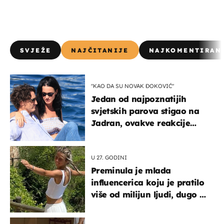
SVJEŽE
NAJČITANIJE
NAJKOMENTIRAN
"KAO DA SU NOVAK ĐOKOVIĆ"
Jedan od najpoznatijih
svjetskih parova stigao na
Jadran, ovakve reakcije
vjerojatno nisu očekivali
U 27. GODINI
Preminula je mlada
influencerica koju je pratilo
više od milijun ljudi, dugo se
borila s opakom bolešću