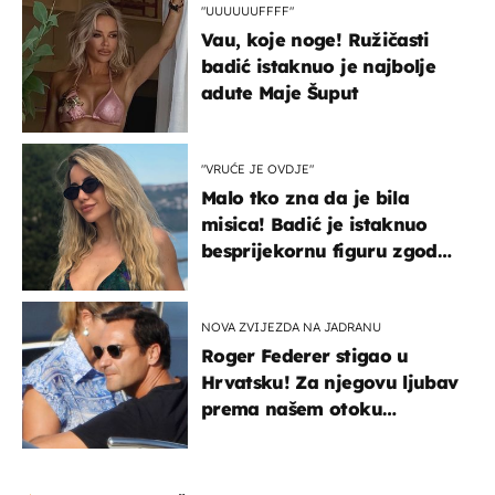
"UUUUUUFFFF"
Vau, koje noge! Ružičasti
badić istaknuo je najbolje
adute Maje Šuput
"VRUĆE JE OVDJE"
Malo tko zna da je bila
misica! Badić je istaknuo
besprijekornu figuru zgodne
voditeljice
NOVA ZVIJEZDA NA JADRANU
Roger Federer stigao u
Hrvatsku! Za njegovu ljubav
prema našem otoku
zaslužan je jedan poznati
Hrvat