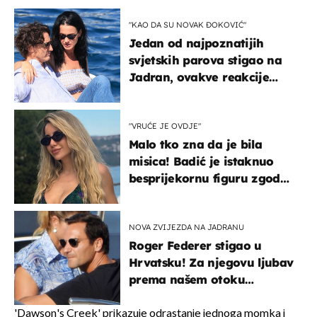
"KAO DA SU NOVAK ĐOKOVIĆ"
Jedan od najpoznatijih
svjetskih parova stigao na
Jadran, ovakve reakcije
vjerojatno nisu očekivali
"VRUĆE JE OVDJE"
Malo tko zna da je bila
misica! Badić je istaknuo
besprijekornu figuru zgodne
voditeljice
NOVA ZVIJEZDA NA JADRANU
Roger Federer stigao u
Hrvatsku! Za njegovu ljubav
prema našem otoku
zaslužan je jedan poznati
Hrvat
'Dawson's Creek' prikazuje odrastanje jednoga momka i