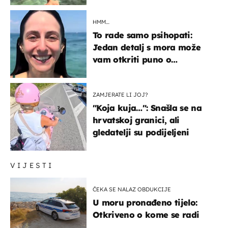
HMM…
To rade samo psihopati:
Jedan detalj s mora može
vam otkriti puno o
prijateljima
ZAMJERATE LI JOJ?
"Koja kuja…": Snašla se na
hrvatskoj granici, ali
gledatelji su podijeljeni
VIJESTI
ČEKA SE NALAZ OBDUKCIJE
U moru pronađeno tijelo:
Otkriveno o kome se radi