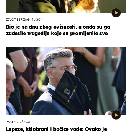
ŽIVOT ISPISAN TUGOM
Bio je na dnu zbog ovisnosti, a onda su ga
zadesile tragedije koje su promijenile sve
PAKLENA ŽEGA
Lepeze, kišobrani i bočice vode: Ovako je