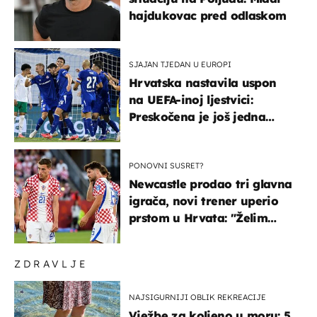
hajdukovac pred odlaskom
SJAJAN TJEDAN U EUROPI
Hrvatska nastavila uspon
na UEFA-inoj ljestvici:
Preskočena je još jedna
država
PONOVNI SUSRET?
Newcastle prodao tri glavna
igrača, novi trener uperio
prstom u Hrvata: "Želim
njega!"
ZDRAVLJE
NAJSIGURNIJI OBLIK REKREACIJE
Vježbe za koljeno u moru: 5