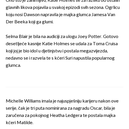
Ono što je zanimljivo, Katie Holmes se za razliku od ostalih
glavnih likova pojavila u svakoj epizodi svih sezona. Ogrlicu
koju nosi Dawson napravila je majka glumca Jamesa Van
Der Beeka koji ga glumi.
Selma Blair je bila na audiciji za ulogu Joey Potter. Gotovo
desetljeće kasnije Katie Holmes se udala za Toma Cruisa
koji joj je bio idol u djetinjstvu i postala megazvijezda,
nedavno se i razvela te s kćeri Suri napustila popularnog
glumca.
Michelle Williams imala je najuspješniju karijeru nakon ove
serije, čak je tri puta nominirana za nagradu Oscar, bila je
zaručena za pokojnog Heatha Ledgera te postala majka
kćeri Matilde.