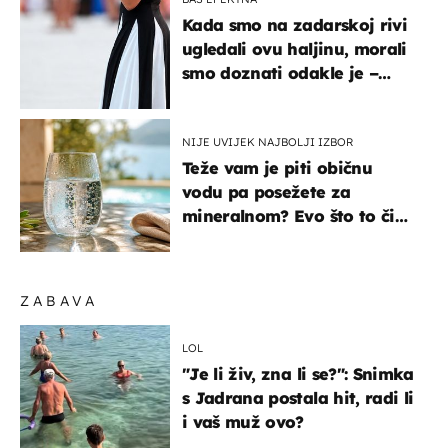
Kada smo na zadarskoj rivi
ugledali ovu haljinu, morali
smo doznati odakle je –
košta samo 18 eura
NIJE UVIJEK NAJBOLJI IZBOR
Teže vam je piti običnu
vodu pa posežete za
mineralnom? Evo što to čini
organizmu
ZABAVA
LOL
"Je li živ, zna li se?": Snimka
s Jadrana postala hit, radi li
i vaš muž ovo?