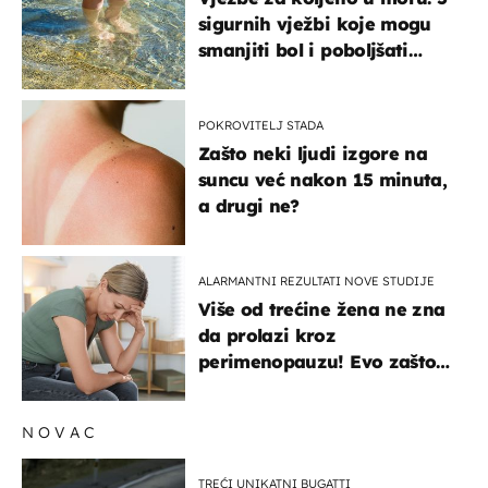
sigurnih vježbi koje mogu
smanjiti bol i poboljšati
pokretljivost
POKROVITELJ STADA
Zašto neki ljudi izgore na
suncu već nakon 15 minuta,
a drugi ne?
ALARMANTNI REZULTATI NOVE STUDIJE
Više od trećine žena ne zna
da prolazi kroz
perimenopauzu! Evo zašto
su simptomi toliko
zbunjujući
NOVAC
TREĆI UNIKATNI BUGATTI