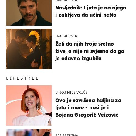
Nasljednik: Ljuta je na njega
i zahtjeva da učini nešto
NASLJEDNIK
Želi da njih troje sretno
žive, a nije ni svjesna da ga
je odavno izgubila
LIFESTYLE
U NOJ NIJE VRUĆE
Ovo je savršena haljina za
ljeto i more - nosi je i
Bojana Gregorić Vejzović
BAŠ EFEKTNA