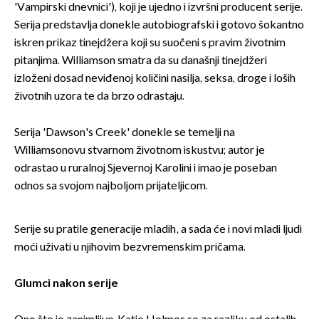
'Vampirski dnevnici'), koji je ujedno i izvršni producent serije.
Serija predstavlja donekle autobiografski i gotovo šokantno
iskren prikaz tinejdžera koji su suočeni s pravim životnim
pitanjima. Williamson smatra da su današnji tinejdžeri
izloženi dosad neviđenoj količini nasilja, seksa, droge i loših
životnih uzora te da brzo odrastaju.
Serija 'Dawson's Creek' donekle se temelji na
Williamsonovu stvarnom životnom iskustvu; autor je
odrastao u ruralnoj Sjevernoj Karolini i imao je poseban
odnos sa svojom najboljom prijateljicom.
Serije su pratile generacije mladih, a sada će i novi mladi ljudi
moći uživati u njihovim bezvremenskim pričama.
Glumci nakon serije