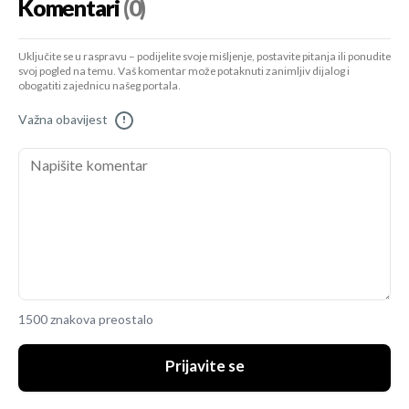
Komentari
(0)
Uključite se u raspravu – podijelite svoje mišljenje, postavite pitanja ili ponudite
svoj pogled na temu. Vaš komentar može potaknuti zanimljiv dijalog i
obogatiti zajednicu našeg portala.
Važna obavijest
!
1500 znakova preostalo
Prijavite se