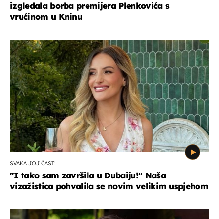
izgledala borba premijera Plenkovića s
vrućinom u Kninu
SVAKA JOJ ČAST!
"I tako sam završila u Dubaiju!" Naša
vizažistica pohvalila se novim velikim uspjehom