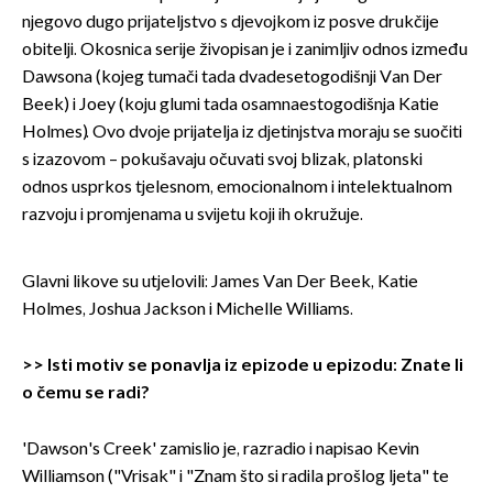
njegovo dugo prijateljstvo s djevojkom iz posve drukčije
obitelji. Okosnica serije živopisan je i zanimljiv odnos između
Dawsona (kojeg tumači tada dvadesetogodišnji Van Der
Beek) i Joey (koju glumi tada osamnaestogodišnja Katie
Holmes). Ovo dvoje prijatelja iz djetinjstva moraju se suočiti
s izazovom – pokušavaju očuvati svoj blizak, platonski
odnos usprkos tjelesnom, emocionalnom i intelektualnom
razvoju i promjenama u svijetu koji ih okružuje.
Glavni likove su utjelovili: James Van Der Beek, Katie
Holmes, Joshua Jackson i Michelle Williams.
>>
Isti motiv se ponavlja iz epizode u epizodu: Znate li
o čemu se radi?
'Dawson's Creek' zamislio je, razradio i napisao Kevin
Williamson ("Vrisak" i "Znam što si radila prošlog ljeta" te