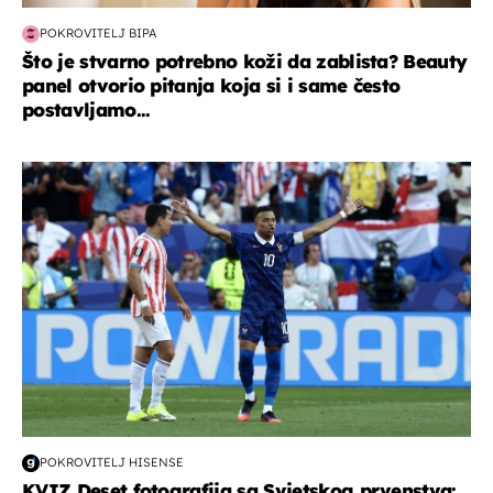
POKROVITELJ BIPA
Što je stvarno potrebno koži da zablista? Beauty
panel otvorio pitanja koja si i same često
postavljamo...
svjetsko prvenstvo 2026
POKROVITELJ HISENSE
KVIZ Deset fotografija sa Svjetskog prvenstva: