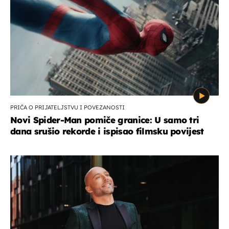
PRIČA O PRIJATELJSTVU I POVEZANOSTI
Novi Spider-Man pomiče granice: U samo tri
dana srušio rekorde i ispisao filmsku povijest