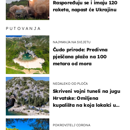
Raspoređuju se i imaju 120
raketa, napast će Ukrajinu
PUTOVANJA
NAJMANJA NA SVIJETU
Čudo prirode: Predivna
pješčana plaža na 100
metara od mora
NEDALEKO OD PLOČA
Skriveni vojni tuneli na jugu
Hrvatske: Omiljena
kupališta na koja lokalci u
miru dolaze roniti i skakati
u more
POKROVITELJ CORONA