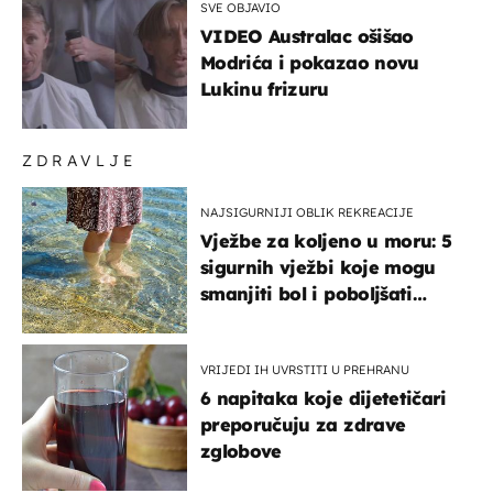
SVE OBJAVIO
VIDEO Australac ošišao
Modrića i pokazao novu
Lukinu frizuru
ZDRAVLJE
NAJSIGURNIJI OBLIK REKREACIJE
Vježbe za koljeno u moru: 5
sigurnih vježbi koje mogu
smanjiti bol i poboljšati
pokretljivost
VRIJEDI IH UVRSTITI U PREHRANU
6 napitaka koje dijetetičari
preporučuju za zdrave
zglobove