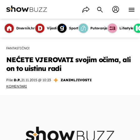
Dnevnik.hr
Vijesti
Sport
Putovanja
Lifestyle
FANTASTIČNO!
NEĆETE VJEROVATI svojim očima, ali
on to uistinu radi
Piše
D.P.
,
21.11.2015 @ 10:23
ZANIMLJIVOSTI
KOMENTARI
OMOGUĆI OBAVIJESTI