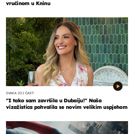
vrućinom u Kninu
SVAKA JOJ ČAST!
"I tako sam završila u Dubaiju!" Naša
vizažistica pohvalila se novim velikim uspjehom