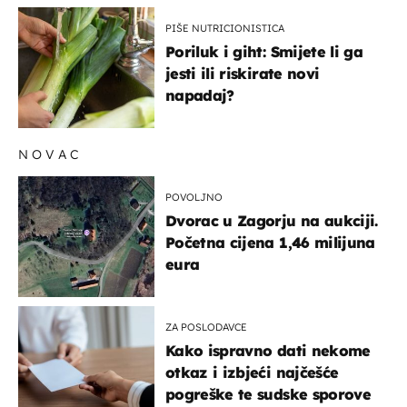
PIŠE NUTRICIONISTICA
Poriluk i giht: Smijete li ga
jesti ili riskirate novi
napadaj?
NOVAC
POVOLJNO
Dvorac u Zagorju na aukciji.
Početna cijena 1,46 milijuna
eura
ZA POSLODAVCE
Kako ispravno dati nekome
otkaz i izbjeći najčešće
pogreške te sudske sporove