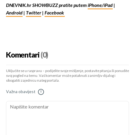
DNEVNIK.hr SHOWBUZZ pratite putem
iPhone/iPad
|
Android
|
Twitter
|
Facebook
Komentari
(0)
Uključite se u raspravu – podijelite svoje mišljenje, postavite pitanja ili ponudite
svoj pogled na temu. Vaš komentar može potaknuti zanimljiv dijalog i
obogatiti zajednicu našeg portala.
Važna obavijest
!