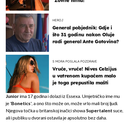
"Zovite hitnu!"
HEROJ
General pobjednik: Gdje i
što 31 godinu nakon Oluje
radi general Ante Gotovina?
S MORA POSLALA POZDRAVE
Vruće, vruće! Nives Celzijus
u vatrenom kupaćem malo
je toga prepustila mašti
Junior
ima 17 godina i dolazi iz Essexa. Umjetničko ime mu
je '
Bonetics
', a ono što može on, može vrlo mali broj ljudi.
Njegova točka u britanskoj inačici showa
Supertalent
suce,
ali i publiku u dvorani ostavila je apsolutno bez daha.