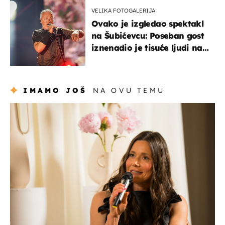
VELIKA FOTOGALERIJA
Ovako je izgledao spektakl
na Šubićevcu: Poseban gost
iznenadio je tisuće ljudi na
Thompsonovu koncertu
IMAMO JOŠ
NA OVU TEMU
moda & ljepota