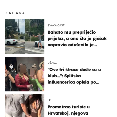
ZABAVA
SVAKA ČAST
Bahato mu prepriječio
prijelaz, a ono što je pješak
napravio oduševilo je
društvene mreže
UŽAS…
"Ove tri štrace došle su u
klub…": Splitska
influencerica oplela po
ženama zbog užasnog
ponašanja
LOL
Promatrao turiste u
Hrvatskoj, njegova