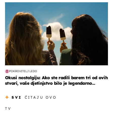
zdravlje & prehrana
POKROVITELJ LEDO
Okusi nostalgiju: Ako ste radili barem tri od ovih
stvari, vaše djetinjstvo bilo je legendarno...
SVI
ČITAJU OVO
TV