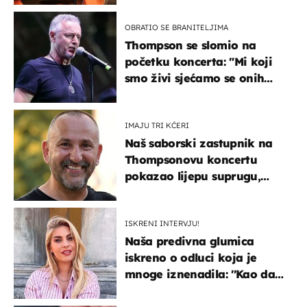
OBRATIO SE BRANITELJIMA
Thompson se slomio na
početku koncerta: "Mi koji
smo živi sjećamo se onih
koji nisu..."
IMAJU TRI KĆERI
Naš saborski zastupnik na
Thompsonovu koncertu
pokazao lijepu suprugu,
koja godinama izbjegava
javnost
ISKRENI INTERVJU!
Naša predivna glumica
iskreno o odluci koja je
mnoge iznenadila: ''Kao da
mi je veliki teret pao s leđa''