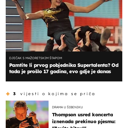
DJEČAK S MAŽORETSKIM ŠTAPOM
Pamtite li prvog pobjednika Supertalenta? Od
tada je prošlo 17 godina, evo gdje je danas
3
vijesti o kojima se priča
DRAMA U ŠIBENIKU
Thompson usred koncerta
iznenada prekinuo pjesmu: