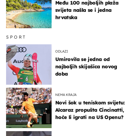
Među 100 najboljih plaža
svijeta našla se i jedna
hrvatska
SPORT
ODLAZI
Umirovila se jedna od
najboljih skijašica novog
doba
NEMA KRAJA
Novi šok u teniskom svijetu:
Alcaraz propušta Cincinatti,
hoće li igrati na US Openu?