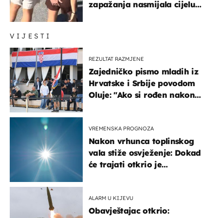
zapažanja nasmijala cijelu
regiju
VIJESTI
REZULTAT RAZMJENE
Zajedničko pismo mladih iz
Hrvatske i Srbije povodom
Oluje: "Ako si rođen nakon
'95..."
VREMENSKA PROGNOZA
Nakon vrhunca toplinskog
vala stiže osvježenje: Dokad
će trajati otkrio je
meteorolog
ALARM U KIJEVU
Obavještajac otkrio: