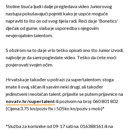
Stotine tisuća ljudi i dalje pregledava video Juniorovog
nastupa pokušavajući pojmiti kako je uopće moguće
napraviti to što on od svog tijela radi. Reći da je 'Bonetics'
dječak od gume, slaba je usporedba s njegovim
nevjerojatnim talentom.
S obzirom na to da je vrlo teško opisati ono što Junior izvodi,
najbolje je da sami pogledate video. Teško da ćete moći
povjerovati svojim očim.
Hrvatska je također u potrazi za supertalentom, stoga
imate li ovaj, sličan ili sasvim neki drugi, ali također
jedinstveni i neobičan talent, prijavite se putem prijavnice na
novatv.hr/supertalent
ili pozivom na broj: 060 801 802
(Cijena:3,75 kn/poziv fix. i 5,05kn kn/poziv s mob.)*
*Služba za korisnike od 09-17 sati na: 016388161 ili na