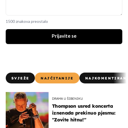
1500 znakova preostalo
Prijavite se
SVJEŽE
NAJČITANIJE
NAJKOMENTIRAN
DRAMA U ŠIBENIKU
Thompson usred koncerta
iznenada prekinuo pjesmu:
"Zovite hitnu!"