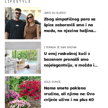
LIFESTYLE
JAKO SU SLATKI!
Zbog simpatičnog para sa
špice zaboravili smo i na
modu, no njezina haljina
itekako nas se dojmila
I TERASA JE SAN SNOVA!
U ovoj raskošnoj kući s
bazenom pronašli smo
najelegantniju, a možda i
najljepšu bijelu kuhinju
VOLE SUNCE
Nama smeta paklena
vrućina, ali njima ne: Ovo
cvijeće uživa i na plus 40