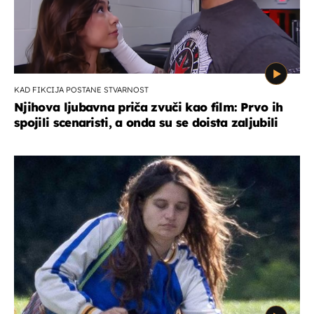
KAD FIKCIJA POSTANE STVARNOST
Njihova ljubavna priča zvuči kao film: Prvo ih
spojili scenaristi, a onda su se doista zaljubili