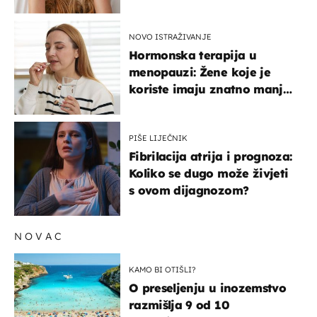
na ovaj način
NOVO ISTRAŽIVANJE
Hormonska terapija u
menopauzi: Žene koje je
koriste imaju znatno manji
rizik od ovoga
PIŠE LIJEČNIK
Fibrilacija atrija i prognoza:
Koliko se dugo može živjeti
s ovom dijagnozom?
NOVAC
KAMO BI OTIŠLI?
O preseljenju u inozemstvo
razmišlja 9 od 10