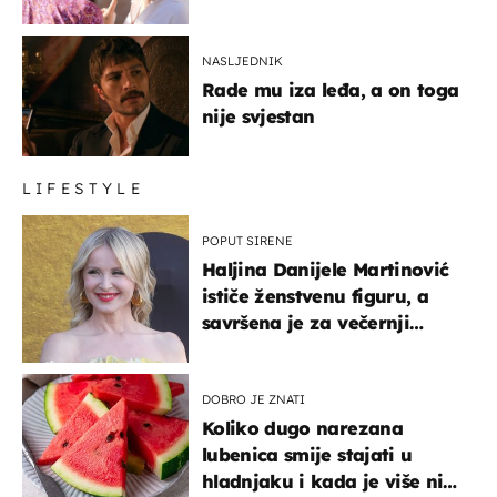
NASLJEDNIK
Rade mu iza leđa, a on toga
nije svjestan
LIFESTYLE
POPUT SIRENE
Haljina Danijele Martinović
ističe ženstvenu figuru, a
savršena je za večernji
izlazak na moru
DOBRO JE ZNATI
Koliko dugo narezana
lubenica smije stajati u
hladnjaku i kada je više nije