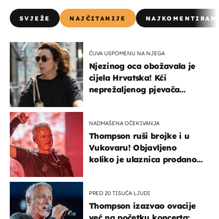
SVJEŽE
NAJČITANIJE
NAJKOMENTIRAN
ČUVA USPOMENU NA NJEGA
Njezinog oca obožavala je
cijela Hrvatska! Kći
neprežaljenog pjevača
projurila špicom na dva
kotača
NADMAŠENA OČEKIVANJA
Thompson ruši brojke i u
Vukovaru! Objavljeno
koliko je ulaznica prodano
u kratkom vremenu
PRED 20 TISUĆA LJUDI
Thompson izazvao ovacije
već na početku koncerta: