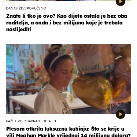
DANAS ŽIVI POVUČENO
Znate li tko je ovo? Kao dijete ostala je bez oba
roditelja, a onda i bez milijuna koje je trebala
naslijediti
PAŽLJIVO ODABRANI DETALJI
Plesom otkrila luksuznu kuhinju: Što se krije u
vili Meghan Markle vrijednoj 14 milijuna dolara?