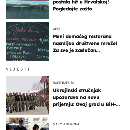
postala hit u Hrvatskoj!
Pogledajte zašto
UPS!
Meni domaćeg restorana
nasmijao društvene mreže!
Za sve je zaslužan
urnebesan naziv jela
VIJESTI
BURE BARUTA
Ukrajinski stručnjak
upozorava na novu
prijetnju: Ovaj grad u BiH-u
bi mogao biti žarište
NAKON SUKOBA