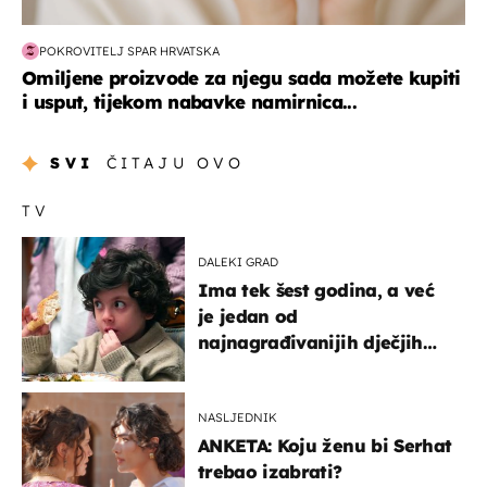
POKROVITELJ SPAR HRVATSKA
Omiljene proizvode za njegu sada možete kupiti
i usput, tijekom nabavke namirnica...
SVI
ČITAJU OVO
TV
DALEKI GRAD
Ima tek šest godina, a već
je jedan od
najnagrađivanijih dječjih
glumaca
NASLJEDNIK
ANKETA: Koju ženu bi Serhat
trebao izabrati?