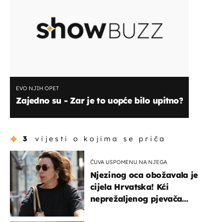
EVO NJIH OPET
Zajedno su - Zar je to uopće bilo upitno?
3
vijesti o kojima se priča
ČUVA USPOMENU NA NJEGA
Njezinog oca obožavala je
cijela Hrvatska! Kći
neprežaljenog pjevača
projurila špicom na dva