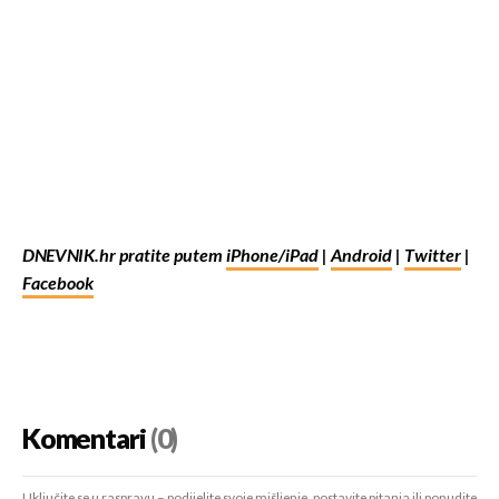
DNEVNIK.hr pratite putem
iPhone/iPad
|
Android
|
Twitter
|
Facebook
Komentari
(0)
Uključite se u raspravu – podijelite svoje mišljenje, postavite pitanja ili ponudite