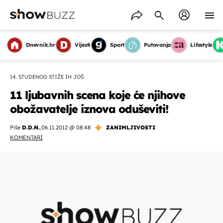
Dnevnik.hr
Vijesti
Sport
Putovanja
Lifestyle
14. STUDENOG STIŽE IH JOŠ
11 ljubavnih scena koje će njihove
obožavatelje iznova oduševiti!
Piše
D.D.N.
,
06.11.2012 @ 08:48
ZANIMLJIVOSTI
KOMENTARI
OMOGUĆI OBAVIJESTI