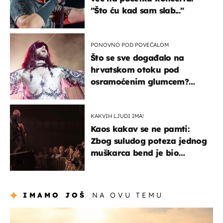
"Što ću kad sam slab..."
PONOVNO POD POVEĆALOM
Što se sve događalo na
hrvatskom otoku pod
osramoćenim glumcem?
Bizarni prizori i danas
izazivaju nevjericu
KAKVIH LJUDI IMA!
Kaos kakav se ne pamti:
Zbog suludog poteza jednog
muškarca bend je bio
prisiljen prekinuti nastup
IMAMO JOŠ
NA OVU TEMU
zanimljivosti