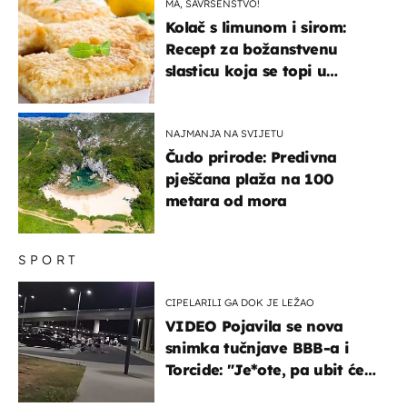
MA, SAVRŠENSTVO!
Kolač s limunom i sirom:
Recept za božanstvenu
slasticu koja se topi u
ustima
NAJMANJA NA SVIJETU
Čudo prirode: Predivna
pješčana plaža na 100
metara od mora
SPORT
CIPELARILI GA DOK JE LEŽAO
VIDEO Pojavila se nova
snimka tučnjave BBB-a i
Torcide: "Je*ote, pa ubit će
ga!"