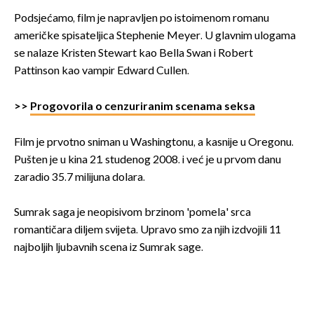
Podsjećamo, film je napravljen po istoimenom romanu
američke spisateljica Stephenie Meyer. U glavnim ulogama
se nalaze Kristen Stewart kao Bella Swan i Robert
Pattinson kao vampir Edward Cullen.
>>
Progovorila o cenzuriranim scenama seksa
Film je prvotno sniman u Washingtonu, a kasnije u Oregonu.
Pušten je u kina 21. studenog 2008. i već je u prvom danu
zaradio 35.7 milijuna dolara.
Sumrak saga je neopisivom brzinom 'pomela' srca
romantičara diljem svijeta. Upravo smo za njih izdvojili 11
najboljih ljubavnih scena iz Sumrak sage.