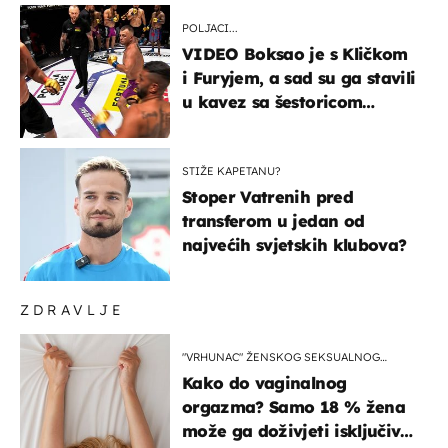
POLJACI...
VIDEO Boksao je s Kličkom
i Furyjem, a sad su ga stavili
u kavez sa šestoricom
Roma! Pogledajte kako je
završilo
STIŽE KAPETANU?
Stoper Vatrenih pred
transferom u jedan od
najvećih svjetskih klubova?
ZDRAVLJE
"VRHUNAC" ŽENSKOG SEKSUALNOG
ISKUSTVA
Kako do vaginalnog
orgazma? Samo 18 % žena
može ga doživjeti isključivo