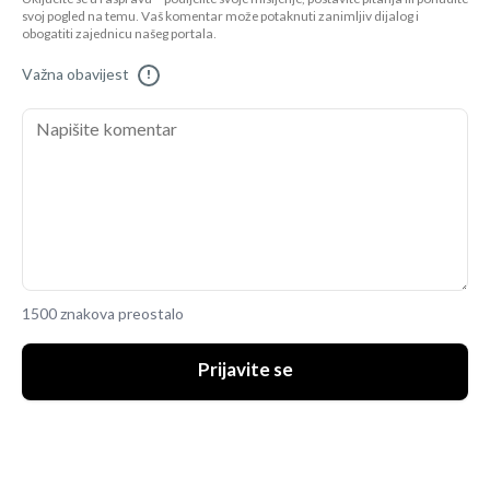
svoj pogled na temu. Vaš komentar može potaknuti zanimljiv dijalog i
obogatiti zajednicu našeg portala.
Važna obavijest
!
1500 znakova preostalo
Prijavite se