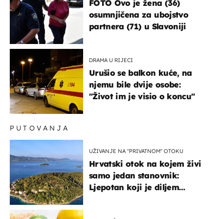
FOTO Ovo je žena (36)
osumnjičena za ubojstvo
partnera (71) u Slavoniji
DRAMA U RIJECI
Urušio se balkon kuće, na
njemu bile dvije osobe:
"Život im je visio o koncu"
PUTOVANJA
UŽIVANJE NA "PRIVATNOM" OTOKU
Hrvatski otok na kojem živi
samo jedan stanovnik:
Ljepotan koji je diljem
svijeta poznat po svojem
"bijelom zlatu"