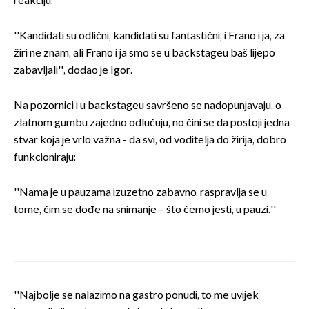
reakciju.''
''Kandidati su odlični, kandidati su fantastični, i Frano i ja, za
žiri ne znam, ali Frano i ja smo se u backstageu baš lijepo
zabavljali'', dodao je Igor.
Na pozornici i u backstageu savršeno se nadopunjavaju, o
zlatnom gumbu zajedno odlučuju, no čini se da postoji jedna
stvar koja je vrlo važna - da svi, od voditelja do žirija, dobro
funkcioniraju:
''Nama je u pauzama izuzetno zabavno, raspravlja se u
tome, čim se dođe na snimanje – što ćemo jesti, u pauzi.''
''Najbolje se nalazimo na gastro ponudi, to me uvijek