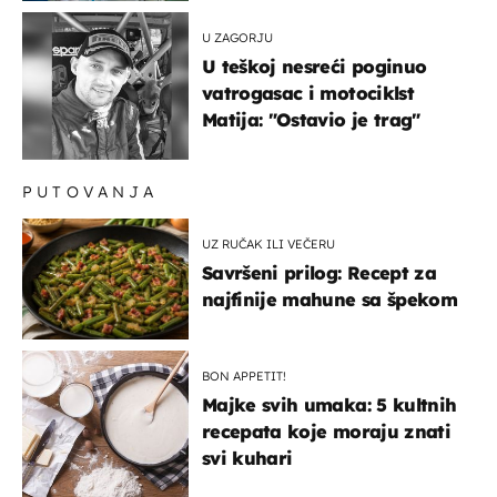
U ZAGORJU
U teškoj nesreći poginuo
vatrogasac i motociklst
Matija: "Ostavio je trag"
PUTOVANJA
UZ RUČAK ILI VEČERU
Savršeni prilog: Recept za
najfinije mahune sa špekom
BON APPETIT!
Majke svih umaka: 5 kultnih
recepata koje moraju znati
svi kuhari