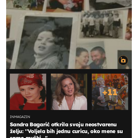
+
11
INMAGAZIN
Sandra Bagarić otkrila svoju neostvarenu
želju: ''Voljela bih jednu curicu, oko mene su
samo muški...''