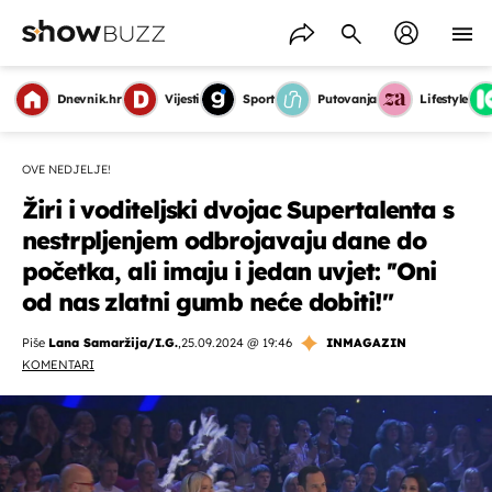
Dnevnik.hr
Vijesti
Sport
Putovanja
Lifestyle
OVE NEDJELJE!
Žiri i voditeljski dvojac Supertalenta s
nestrpljenjem odbrojavaju dane do
početka, ali imaju i jedan uvjet: ''Oni
od nas zlatni gumb neće dobiti!''
Piše
Lana Samaržija/I.G.
,
25.09.2024 @ 19:46
INMAGAZIN
KOMENTARI
OMOGUĆI OBAVIJESTI