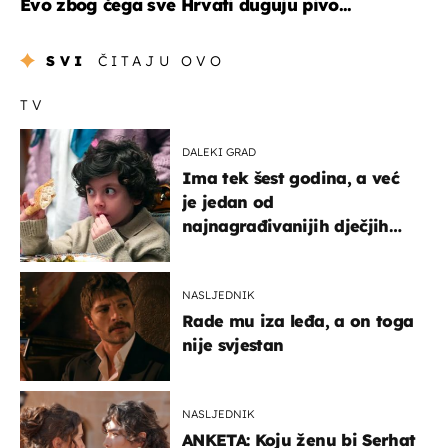
Evo zbog čega sve Hrvati duguju pivo...
SVI
ČITAJU OVO
TV
DALEKI GRAD
Ima tek šest godina, a već
je jedan od
najnagrađivanijih dječjih
glumaca
NASLJEDNIK
Rade mu iza leđa, a on toga
nije svjestan
NASLJEDNIK
ANKETA: Koju ženu bi Serhat