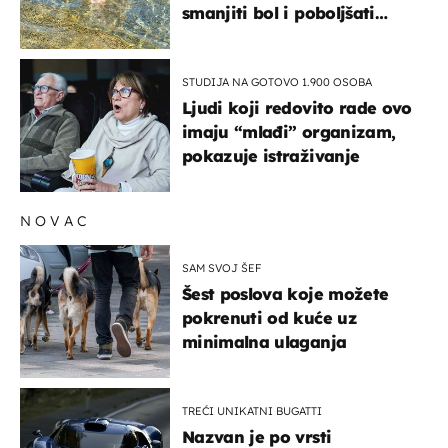
smanjiti bol i poboljšati
pokretljivost
STUDIJA NA GOTOVO 1.900 OSOBA
Ljudi koji redovito rade ovo
imaju “mlađi” organizam,
pokazuje istraživanje
NOVAC
SAM SVOJ ŠEF
Šest poslova koje možete
pokrenuti od kuće uz
minimalna ulaganja
TREĆI UNIKATNI BUGATTI
Nazvan je po vrsti