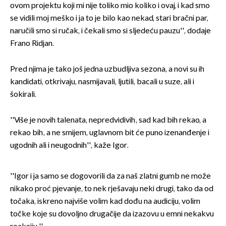
ovom projektu koji mi nije toliko mio koliko i ovaj, i kad smo
se vidili moj meško i ja to je bilo kao nekad, stari bračni par,
naručili smo si ručak, i čekali smo si sljedeću pauzu'', dodaje
Frano Ridjan.
Pred njima je tako još jedna uzbudljiva sezona, a novi su ih
kandidati, otkrivaju, nasmijavali, ljutili, bacali u suze, ali i
šokirali.
''Više je novih talenata, nepredvidivih, sad kad bih rekao, a
rekao bih, a ne smijem, uglavnom bit će puno izenanđenje i
ugodnih ali i neugodnih'', kaže Igor.
''Igor i ja samo se dogovorili da za naš zlatni gumb ne može
nikako proć pjevanje, to nek rješavaju neki drugi, tako da od
točaka, iskreno najviše volim kad dođu na audiciju, volim
točke koje su dovoljno drugačije da izazovu u emni nekakvu