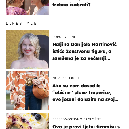
trebao izabrati?
LIFESTYLE
POPUT SIRENE
Haljina Danijele Martinović
ističe ženstvenu figuru, a
savršena je za večernji
izlazak na moru
NOVE KOLEKCIJE
Ako su vam dosadile
“obične” plave traperice,
ove jeseni dolazite na svoje
- izdvajamo 15 hit modela
PREJEDNOSTAVNO ZA SLOŽITI
Ovo je pravi ljetni tiramisu s