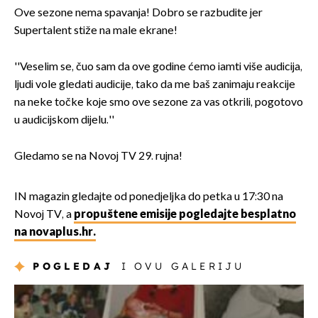
Ove sezone nema spavanja! Dobro se razbudite jer
Supertalent stiže na male ekrane!
''Veselim se, čuo sam da ove godine ćemo iamti više audicija,
ljudi vole gledati audicije, tako da me baš zanimaju reakcije
na neke točke koje smo ove sezone za vas otkrili, pogotovo
u audicijskom dijelu.''
Gledamo se na Novoj TV 29. rujna!
IN magazin gledajte od ponedjeljka do petka u 17:30 na
Novoj TV, a
propuštene emisije pogledajte besplatno
na novaplus.hr.
POGLEDAJ
I OVU GALERIJU