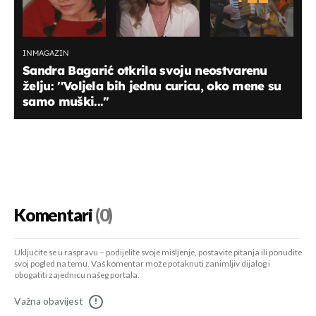
INMAGAZIN
Sandra Bagarić otkrila svoju neostvarenu
želju: ''Voljela bih jednu curicu, oko mene su
samo muški...''
Komentari
(0)
Uključite se u raspravu – podijelite svoje mišljenje, postavite pitanja ili ponudite
svoj pogled na temu. Vaš komentar može potaknuti zanimljiv dijalog i
obogatiti zajednicu našeg portala.
Važna obavijest
!