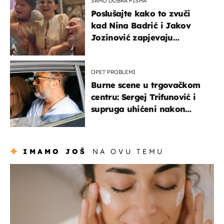
SAMO DOBRA PISMA
Poslušajte kako to zvuči
kad Nina Badrić i Jakov
Jozinović zapjevaju
Oliverov hit!
OPET PROBLEMI
Burne scene u trgovačkom
centru: Sergej Trifunović i
supruga uhićeni nakon
svađe!
IMAMO JOŠ
NA OVU TEMU
moda & ljepota