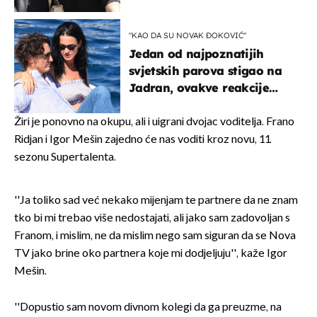
projurila špicom na dva
kotača
"KAO DA SU NOVAK ĐOKOVIĆ"
Jedan od najpoznatijih
svjetskih parova stigao na
Jadran, ovakve reakcije
vjerojatno nisu očekivali
Žiri je ponovno na okupu, ali i uigrani dvojac voditelja. Frano
Ridjan i Igor Mešin zajedno će nas voditi kroz novu, 11.
sezonu Supertalenta.
''Ja toliko sad već nekako mijenjam te partnere da ne znam
tko bi mi trebao više nedostajati, ali jako sam zadovoljan s
Franom, i mislim, ne da mislim nego sam siguran da se Nova
TV jako brine oko partnera koje mi dodjeljuju'', kaže Igor
Mešin.
''Dopustio sam novom divnom kolegi da ga preuzme, na