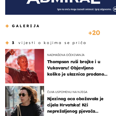
GALERIJA
20
3
vijesti o kojima se priča
NADMAŠENA OČEKIVANJA
Thompson ruši brojke i u
Vukovaru! Objavljeno
koliko je ulaznica prodano
u kratkom vremenu
ČUVA USPOMENU NA NJEGA
Njezinog oca obožavala je
cijela Hrvatska! Kći
neprežaljenog pjevača