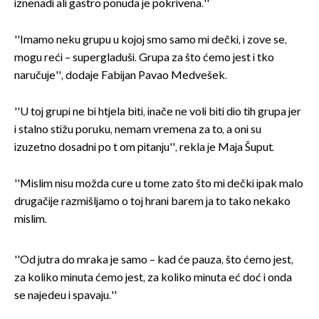
iznenadi ali gastro ponuda je pokrivena.''
''Imamo neku grupu u kojoj smo samo mi dečki, i zove se,
mogu reći – supergladuši. Grupa za što ćemo jest i tko
naručuje'', dodaje Fabijan Pavao Medvešek.
''U toj grupi ne bi htjela biti, inače ne voli biti dio tih grupa jer
i stalno stižu poruku, nemam vremena za to, a oni su
izuzetno dosadni po t om pitanju'', rekla je Maja Šuput.
''Mislim nisu možda cure u tome zato što mi dečki ipak malo
drugačije razmišljamo o toj hrani barem ja to tako nekako
mislim.
''Od jutra do mraka je samo – kad će pauza, što ćemo jest,
za koliko minuta ćemo jest, za koliko minuta eć doć i onda
se najedeu i spavaju.''