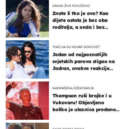
DANAS ŽIVI POVUČENO
Znate li tko je ovo? Kao
dijete ostala je bez oba
roditelja, a onda i bez
milijuna koje je trebala
naslijediti
"KAO DA SU NOVAK ĐOKOVIĆ"
Jedan od najpoznatijih
svjetskih parova stigao na
Jadran, ovakve reakcije
vjerojatno nisu očekivali
NADMAŠENA OČEKIVANJA
Thompson ruši brojke i u
Vukovaru! Objavljeno
koliko je ulaznica prodano
u kratkom vremenu