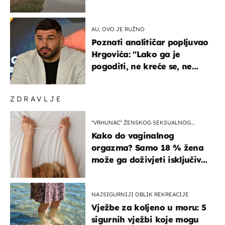
ga!"
AU, OVO JE RUŽNO
Poznati analitičar popljuvao
Hrgovića: "Lako ga je
pogoditi, ne kreće se, ne
koristi noge..."
ZDRAVLJE
"VRHUNAC" ŽENSKOG SEKSUALNOG
ISKUSTVA
Kako do vaginalnog
orgazma? Samo 18 % žena
može ga doživjeti isključivo
na ovaj način
NAJSIGURNIJI OBLIK REKREACIJE
Vježbe za koljeno u moru: 5
sigurnih vježbi koje mogu