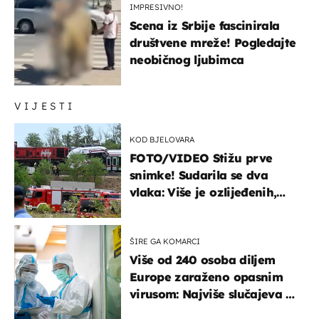
IMPRESIVNO!
Scena iz Srbije fascinirala
društvene mreže! Pogledajte
neobičnog ljubimca
VIJESTI
KOD BJELOVARA
FOTO/VIDEO Stižu prve
snimke! Sudarila se dva
vlaka: Više je ozlijeđenih,
hitne službe na terenu
ŠIRE GA KOMARCI
Više od 240 osoba diljem
Europe zaraženo opasnim
virusom: Najviše slučajeva u
našem susjedstvu