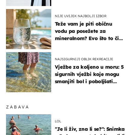
košta samo 18 eura
NIJE UVIJEK NAJBOLJI IZBOR
Teže vam je piti običnu
vodu pa posežete za
mineralnom? Evo što to čini
organizmu
NAJSIGURNIJI OBLIK REKREACIJE
Vježbe za koljeno u moru: 5
sigurnih vježbi koje mogu
smanjiti bol i poboljšati
pokretljivost
ZABAVA
LOL
"Je li živ, zna li se?": Snimka