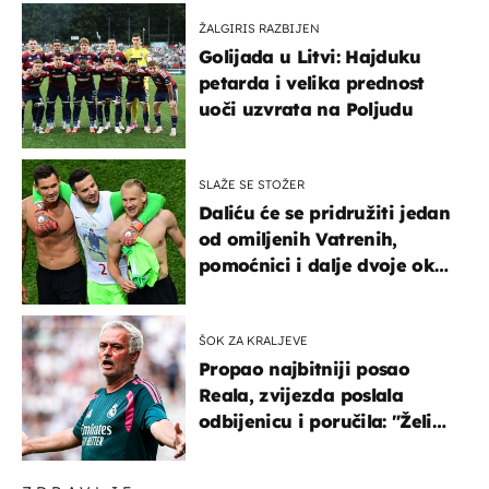
ŽALGIRIS RAZBIJEN
Golijada u Litvi: Hajduku
petarda i velika prednost
uoči uzvrata na Poljudu
SLAŽE SE STOŽER
Daliću će se pridružiti jedan
od omiljenih Vatrenih,
pomoćnici i dalje dvoje oko
ponude
ŠOK ZA KRALJEVE
Propao najbitniji posao
Reala, zvijezda poslala
odbijenicu i poručila: "Želim
u Barcelonu"