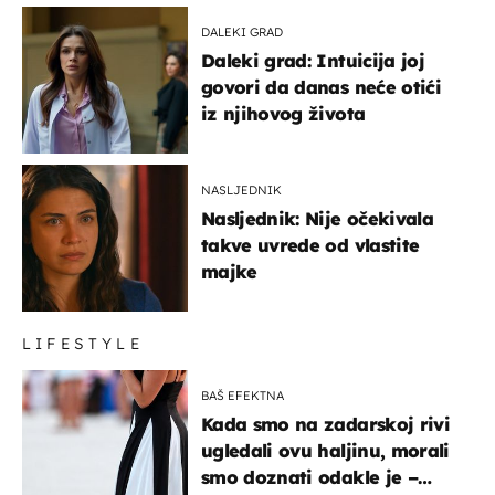
DALEKI GRAD
Daleki grad: Intuicija joj
govori da danas neće otići
iz njihovog života
NASLJEDNIK
Nasljednik: Nije očekivala
takve uvrede od vlastite
majke
LIFESTYLE
BAŠ EFEKTNA
Kada smo na zadarskoj rivi
ugledali ovu haljinu, morali
smo doznati odakle je –