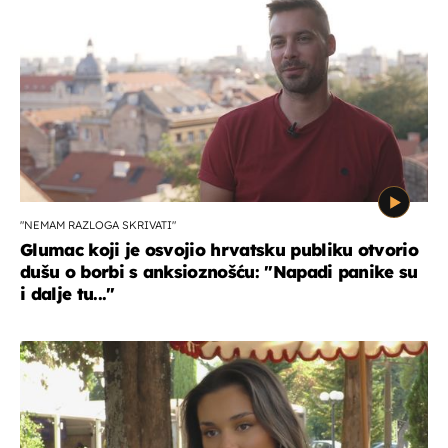
"NEMAM RAZLOGA SKRIVATI"
Glumac koji je osvojio hrvatsku publiku otvorio
dušu o borbi s anksioznošću: "Napadi panike su
i dalje tu..."