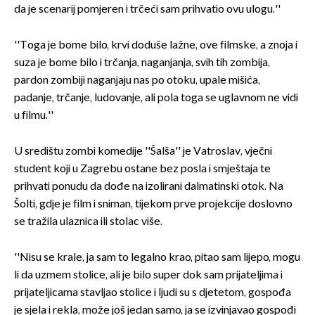
da je scenarij pomjeren i trčeći sam prihvatio ovu ulogu.''
''Toga je bome bilo, krvi doduše lažne, ove filmske, a znoja i
suza je bome bilo i trčanja, naganjanja, svih tih zombija,
pardon zombiji naganjaju nas po otoku, upale mišića,
padanje, trčanje, ludovanje, ali pola toga se uglavnom ne vidi
u filmu.''
U središtu zombi komedije ''Šalša'' je Vatroslav, vječni
student koji u Zagrebu ostane bez posla i smještaja te
prihvati ponudu da dođe na izolirani dalmatinski otok. Na
Šolti, gdje je film i sniman, tijekom prve projekcije doslovno
se tražila ulaznica ili stolac više.
''Nisu se krale, ja sam to legalno krao, pitao sam lijepo, mogu
li da uzmem stolice, ali je bilo super dok sam prijateljima i
prijateljicama stavljao stolice i ljudi su s djetetom, gospođa
je sjela i rekla, može još jedan samo, ja se izvinjavao gospođi