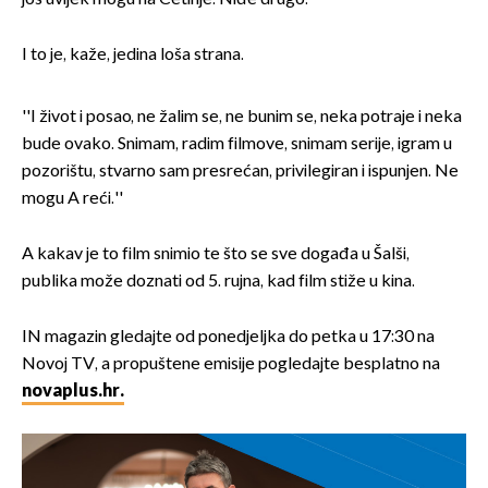
I to je, kaže, jedina loša strana.
''I život i posao, ne žalim se, ne bunim se, neka potraje i neka
bude ovako. Snimam, radim filmove, snimam serije, igram u
pozorištu, stvarno sam presrećan, privilegiran i ispunjen. Ne
mogu A reći.''
A kakav je to film snimio te što se sve događa u Šalši,
publika može doznati od 5. rujna, kad film stiže u kina.
IN magazin gledajte od ponedjeljka do petka u 17:30 na
Novoj TV, a propuštene emisije pogledajte besplatno na
novaplus.hr.