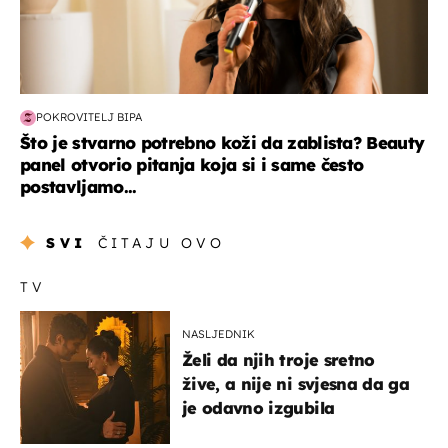
POKROVITELJ BIPA
Što je stvarno potrebno koži da zablista? Beauty
panel otvorio pitanja koja si i same često
postavljamo...
SVI
ČITAJU OVO
TV
NASLJEDNIK
Želi da njih troje sretno
žive, a nije ni svjesna da ga
je odavno izgubila