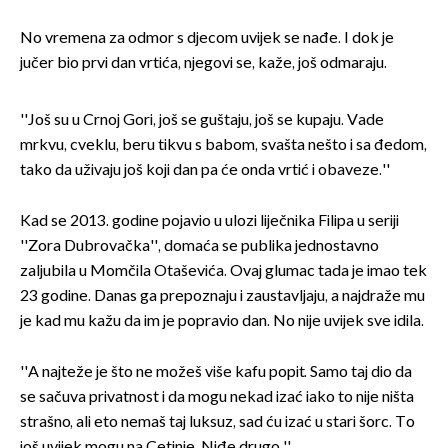
No vremena za odmor s djecom uvijek se nađe. I dok je
jučer bio prvi dan vrtića, njegovi se, kaže, još odmaraju.
''Još su u Crnoj Gori, još se guštaju, još se kupaju. Vade
mrkvu, cveklu, beru tikvu s babom, svašta nešto i sa đedom,
tako da uživaju još koji dan pa će onda vrtić i obaveze.''
Kad se 2013. godine pojavio u ulozi liječnika Filipa u seriji
''Zora Dubrovačka'', domaća se publika jednostavno
zaljubila u Momčila Otaševića. Ovaj glumac tada je imao tek
23 godine. Danas ga prepoznaju i zaustavljaju, a najdraže mu
je kad mu kažu da im je popravio dan. No nije uvijek sve idila.
''A najteže je što ne možeš više kafu popit. Samo taj dio da
se sačuva privatnost i da mogu nekad izać iako to nije ništa
strašno, ali eto nemaš taj luksuz, sad ću izać u stari šorc. To
još uvijek mogu na Cetinje. Niđe drugo.''