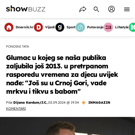
Dnevnik.hr
Vijesti
Sport
Putovanja
Lifestyle
PONOSNI TATA
Glumac u kojeg se naša publika
zaljubila još 2013. u pretrpanom
rasporedu vremena za djecu uvijek
nađe: ''Još su u Crnoj Gori, vade
mrkvu i tikvu s babom''
Piše
Dijana Kardum/J.C.
,
03.09.2024 @ 19:34
INMAGAZIN
KOMENTARI
OMOGUĆI OBAVIJESTI