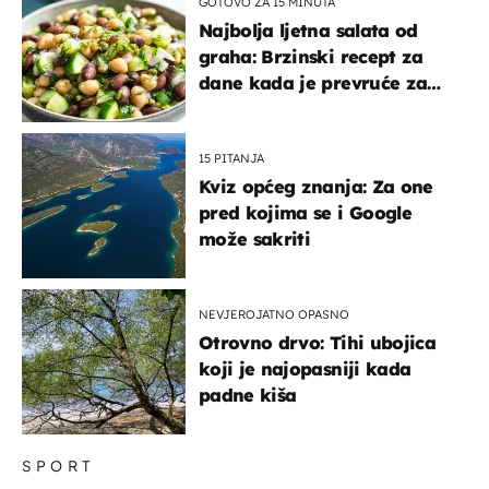
GOTOVO ZA 15 MINUTA
Najbolja ljetna salata od
graha: Brzinski recept za
dane kada je prevruće za
kuhanje
15 PITANJA
Kviz općeg znanja: Za one
pred kojima se i Google
može sakriti
NEVJEROJATNO OPASNO
Otrovno drvo: Tihi ubojica
koji je najopasniji kada
padne kiša
SPORT