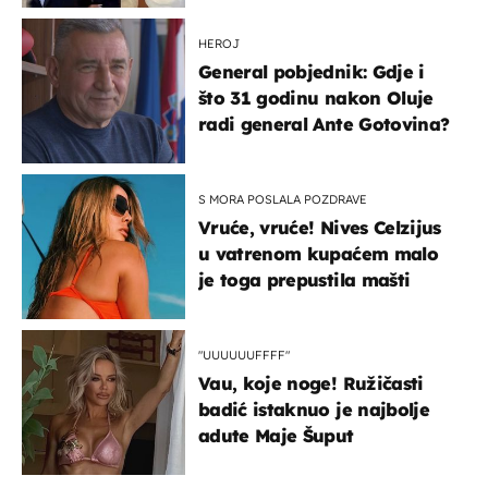
HEROJ
General pobjednik: Gdje i
što 31 godinu nakon Oluje
radi general Ante Gotovina?
S MORA POSLALA POZDRAVE
Vruće, vruće! Nives Celzijus
u vatrenom kupaćem malo
je toga prepustila mašti
"UUUUUUFFFF"
Vau, koje noge! Ružičasti
badić istaknuo je najbolje
adute Maje Šuput