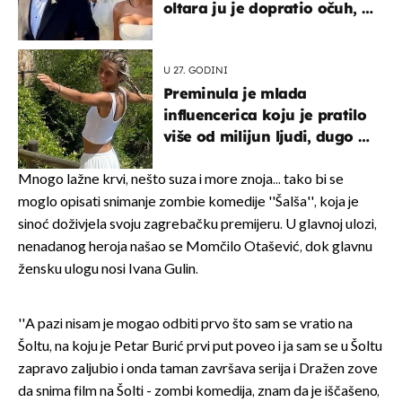
oltara ju je dopratio očuh, a
slavilo se uz Olivera i Rozgu
U 27. GODINI
Preminula je mlada
influencerica koju je pratilo
više od milijun ljudi, dugo se
borila s opakom bolesti
Mnogo lažne krvi, nešto suza i more znoja... tako bi se
moglo opisati snimanje zombie komedije ''Šalša'', koja je
sinoć doživjela svoju zagrebačku premijeru. U glavnoj ulozi,
nenadanog heroja našao se Momčilo Otašević, dok glavnu
žensku ulogu nosi Ivana Gulin.
''A pazi nisam je mogao odbiti prvo što sam se vratio na
Šoltu, na koju je Petar Burić prvi put poveo i ja sam se u Šoltu
zapravo zaljubio i onda taman završava serija i Dražen zove
da snima film na Šolti - zombi komedija, znam da je iščašeno,