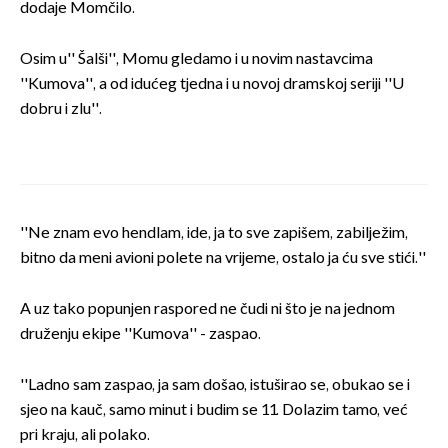
dodaje Momčilo.
Osim u'' Šalši'', Momu gledamo i u novim nastavcima
''Kumova'', a od idućeg tjedna i u novoj dramskoj seriji ''U
dobru i zlu''.
''Ne znam evo hendlam, ide, ja to sve zapišem, zabilježim,
bitno da meni avioni polete na vrijeme, ostalo ja ću sve stići.''
A uz tako popunjen raspored ne čudi ni što je na jednom
druženju ekipe ''Kumova'' - zaspao.
''Ladno sam zaspao, ja sam došao, istuširao se, obukao se i
sjeo na kauč, samo minut i budim se 11. Dolazim tamo, već
pri kraju, ali polako.