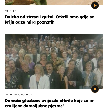
30 U HLADU
Daleko od stresa i gužvi: Otkrili smo gdje se
kriju oaze mira poznatih
"TOPLINA OKO SRCA"
Domaće glazbene zvijezde otkrile koje su im
omiljene domoljubne pjesme!