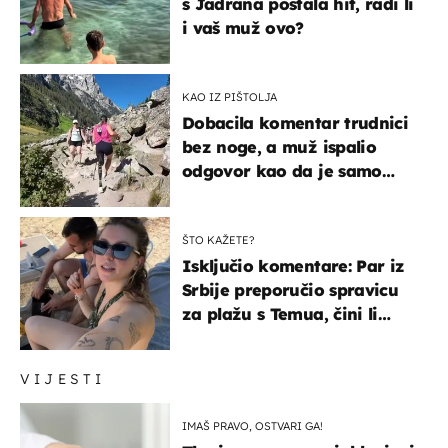
s Jadrana postala hit, radi li
i vaš muž ovo?
KAO IZ PIŠTOLJA
Dobacila komentar trudnici
bez noge, a muž ispalio
odgovor kao da je samo
čekao…
ŠTO KAŽETE?
Isključio komentare: Par iz
Srbije preporučio spravicu
za plažu s Temua, čini li
vam se ovo sigurnim?
VIJESTI
IMAŠ PRAVO, OSTVARI GA!