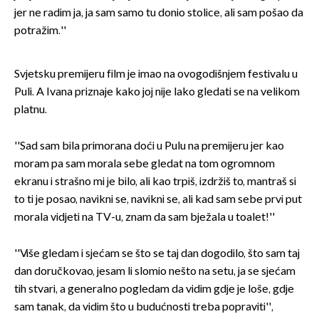
jer ne radim ja, ja sam samo tu donio stolice, ali sam pošao da
potražim.''
Svjetsku premijeru film je imao na ovogodišnjem festivalu u
Puli. A Ivana priznaje kako joj nije lako gledati se na velikom
platnu.
''Sad sam bila primorana doći u Pulu na premijeru jer kao
moram pa sam morala sebe gledat na tom ogromnom
ekranu i strašno mi je bilo, ali kao trpiš, izdržiš to, mantraš si
to ti je posao, navikni se, navikni se, ali kad sam sebe prvi put
morala vidjeti na TV-u, znam da sam bježala u toalet!''
''Više gledam i sjećam se što se taj dan dogodilo, što sam taj
dan doručkovao, jesam li slomio nešto na setu, ja se sjećam
tih stvari, a generalno pogledam da vidim gdje je loše, gdje
sam tanak, da vidim što u budućnosti treba popraviti'',