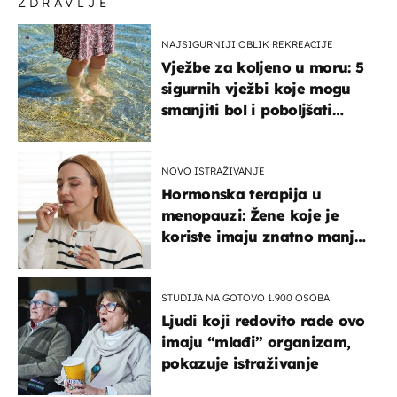
ZDRAVLJE
NAJSIGURNIJI OBLIK REKREACIJE
Vježbe za koljeno u moru: 5
sigurnih vježbi koje mogu
smanjiti bol i poboljšati
pokretljivost
NOVO ISTRAŽIVANJE
Hormonska terapija u
menopauzi: Žene koje je
koriste imaju znatno manji
rizik od ovoga
STUDIJA NA GOTOVO 1.900 OSOBA
Ljudi koji redovito rade ovo
imaju “mlađi” organizam,
pokazuje istraživanje