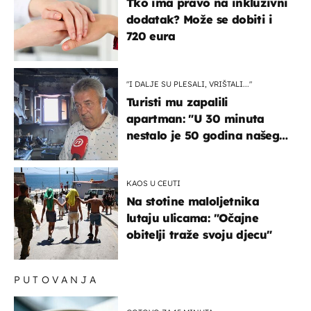
Tko ima pravo na inkluzivni
dodatak? Može se dobiti i
720 eura
"I DALJE SU PLESALI, VRIŠTALI..."
Turisti mu zapalili
apartman: "U 30 minuta
nestalo je 50 godina našeg
života, supruga i ja ne
možemo oka sklopiti"
KAOS U CEUTI
Na stotine maloljetnika
lutaju ulicama: "Očajne
obitelji traže svoju djecu"
PUTOVANJA