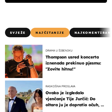
SVJEŽE
NAJČITANIJE
NAJKOMENTIRAN
DRAMA U ŠIBENIKU
Thompson usred koncerta
iznenada prekinuo pjesmu:
"Zovite hitnu!"
RASKOŠNA PROSLAVA
Ovako je izgledalo
vjenčanje Tije Jurčić: Do
oltara ju je dopratio očuh, a
slavilo se uz Olivera i Rozgu