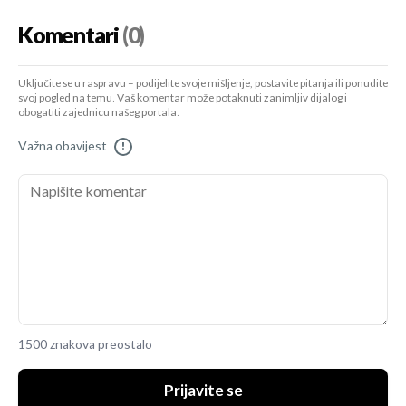
Komentari
(0)
Uključite se u raspravu – podijelite svoje mišljenje, postavite pitanja ili ponudite
svoj pogled na temu. Vaš komentar može potaknuti zanimljiv dijalog i
obogatiti zajednicu našeg portala.
Važna obavijest
!
1500 znakova preostalo
Prijavite se