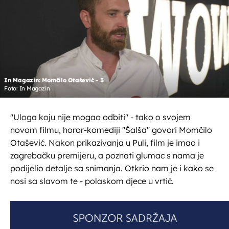
In Magazin: Momčilo Otašević - 3
Foto: In Magazin
''Uloga koju nije mogao odbiti'' - tako o svojem
novom filmu, horor-komediji ''Šalša'' govori Momčilo
Otašević. Nakon prikazivanja u Puli, film je imao i
zagrebačku premijeru, a poznati glumac s nama je
podijelio detalje sa snimanja. Otkrio nam je i kako se
nosi sa slavom te - polaskom djece u vrtić.