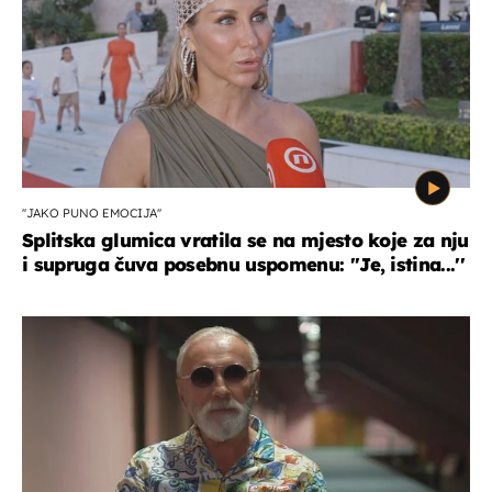
''JAKO PUNO EMOCIJA''
Splitska glumica vratila se na mjesto koje za nju
i supruga čuva posebnu uspomenu: ''Je, istina...''