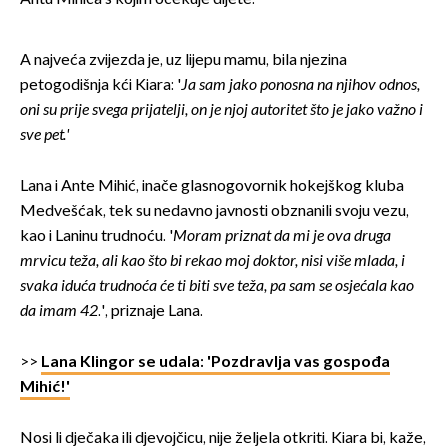
A najveća zvijezda je, uz lijepu mamu, bila njezina
petogodišnja kći Kiara: '
Ja sam jako ponosna na njihov odnos,
oni su prije svega prijatelji, on je njoj autoritet što je jako važno i
sve pet.'
Lana i Ante Mihić, inače glasnogovornik hokejškog kluba
Medvešćak, tek su nedavno javnosti obznanili svoju vezu,
kao i Laninu trudnoću. '
Moram priznat da mi je ova druga
mrvicu teža, ali kao što bi rekao moj doktor, nisi više mlada, i
svaka iduća trudnoća će ti biti sve teža, pa sam se osjećala kao
da imam 42
.', priznaje Lana.
>>
Lana Klingor se udala: 'Pozdravlja vas gospođa
Mihić!'
Nosi li dječaka ili djevojčicu, nije željela otkriti. Kiara bi, kaže,