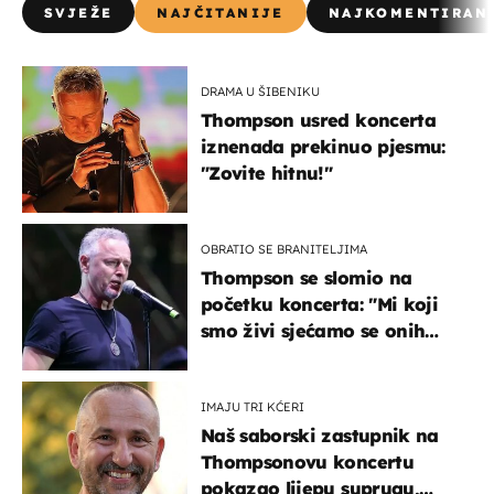
SVJEŽE
NAJČITANIJE
NAJKOMENTIRAN
DRAMA U ŠIBENIKU
Thompson usred koncerta
iznenada prekinuo pjesmu:
"Zovite hitnu!"
OBRATIO SE BRANITELJIMA
Thompson se slomio na
početku koncerta: "Mi koji
smo živi sjećamo se onih
koji nisu..."
IMAJU TRI KĆERI
Naš saborski zastupnik na
Thompsonovu koncertu
pokazao lijepu suprugu,