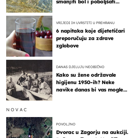
smanjiti bol i poboljšati
pokretljivost
VRIJEDI IH UVRSTITI U PREHRANU
6 napitaka koje dijetetičari
preporučuju za zdrave
zglobove
DANAS DJELUJU NEOBIČNO
Kako su žene održavale
higijenu 1950-ih? Neke
navike danas bi vas mogle
iznenaditi
NOVAC
POVOLJNO
Dvorac u Zagorju na aukciji.