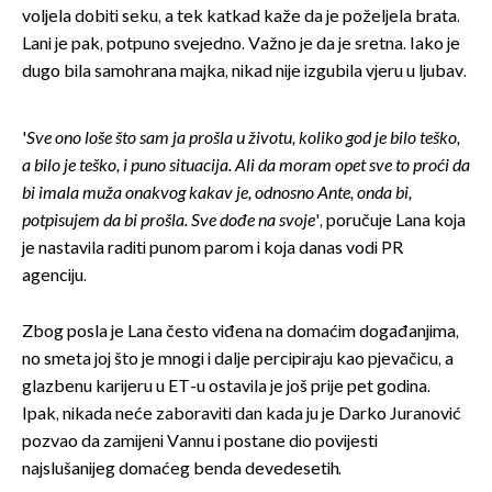
voljela dobiti seku, a tek katkad kaže da je poželjela brata.
Lani je pak, potpuno svejedno. Važno je da je sretna. Iako je
dugo bila samohrana majka, nikad nije izgubila vjeru u ljubav.
'
Sve ono loše što sam ja prošla u životu, koliko god je bilo teško,
a bilo je teško, i puno situacija. Ali da moram opet sve to proći da
bi imala muža onakvog kakav je, odnosno Ante, onda bi,
potpisujem da bi prošla. Sve dođe na svoje
', poručuje Lana koja
je nastavila raditi punom parom i koja danas vodi PR
agenciju.
Zbog posla je Lana često viđena na domaćim događanjima,
no smeta joj što je mnogi i dalje percipiraju kao pjevačicu, a
glazbenu karijeru u ET-u ostavila je još prije pet godina.
Ipak, nikada neće zaboraviti dan kada ju je Darko Juranović
pozvao da zamijeni Vannu i postane dio povijesti
najslušanijeg domaćeg benda devedesetih.