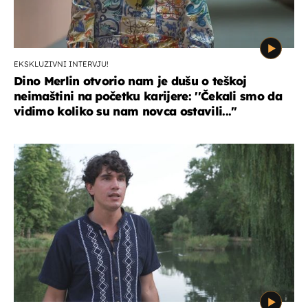
EKSKLUZIVNI INTERVJU!
Dino Merlin otvorio nam je dušu o teškoj
neimaštini na početku karijere: ''Čekali smo da
vidimo koliko su nam novca ostavili...''