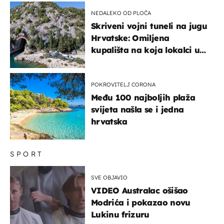
NEDALEKO OD PLOČA
Skriveni vojni tuneli na jugu
Hrvatske: Omiljena
kupališta na koja lokalci u
miru dolaze roniti i skakati
u more
POKROVITELJ CORONA
Među 100 najboljih plaža
svijeta našla se i jedna
hrvatska
SPORT
SVE OBJAVIO
VIDEO Australac ošišao
Modrića i pokazao novu
Lukinu frizuru