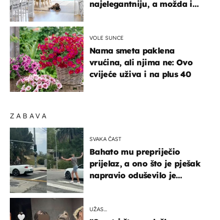
najelegantniju, a možda i
najljepšu bijelu kuhinju
VOLE SUNCE
Nama smeta paklena
vrućina, ali njima ne: Ovo
cvijeće uživa i na plus 40
ZABAVA
SVAKA ČAST
Bahato mu prepriječio
prijelaz, a ono što je pješak
napravio oduševilo je
društvene mreže
UŽAS…