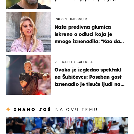
koja godinama izbjegava
javnost
ISKRENI INTERVJU!
Naša predivna glumica
iskreno o odluci koja je
mnoge iznenadila: ''Kao da
mi je veliki teret pao s leđa''
VELIKA FOTOGALERIJA
Ovako je izgledao spektakl
na Šubićevcu: Poseban gost
iznenadio je tisuće ljudi na
Thompsonovu koncertu
IMAMO JOŠ
NA OVU TEMU
svjetsko prvenstvo 2026