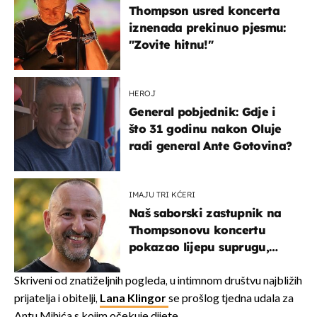
Thompson usred koncerta
iznenada prekinuo pjesmu:
"Zovite hitnu!"
HEROJ
General pobjednik: Gdje i
što 31 godinu nakon Oluje
radi general Ante Gotovina?
IMAJU TRI KĆERI
Naš saborski zastupnik na
Thompsonovu koncertu
pokazao lijepu suprugu,
koja godinama izbjegava
javnost
Skriveni od znatiželjnih pogleda, u intimnom društvu najbližih
prijatelja i obitelji,
Lana Klingor
se prošlog tjedna udala za
Antu Mihića s kojim očekuje dijete.