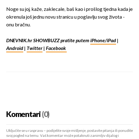
Noge su joj, kaže, zaklecale, baš kao i prošlog tjedna kada je
okrenula još jednu novu stranicu u poglavlju svog života -
onu bračnu.
DNEVNIK.hr SHOWBUZZ pratite putem
iPhone/iPad
|
Android
|
Twitter
|
Facebook
Komentari
(0)
Uključite se u raspravu – podijelite svoje mišljenje, postavite pitanja ili ponudite
svoj pogled na temu. Vaš komentar može potaknuti zanimljiv dijalog i