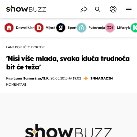
Dnevnik.hr
Vijesti
Sport
Putovanja
Lifestyle
LANI PORUČIO DOKTOR
'Nisi više mlada, svaka iduća trudnoća
bit će teža'
Piše
Lana Samaržija/S.K.
,
20.05.2013 @ 19:02
INMAGAZIN
KOMENTARI
OMOGUĆI OBAVIJESTI