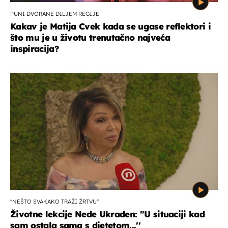
PUNI DVORANE DILJEM REGIJE
Kakav je Matija Cvek kada se ugase reflektori i
što mu je u životu trenutačno najveća
inspiracija?
''NEŠTO SVAKAKO TRAŽI ŽRTVU''
Životne lekcije Nede Ukraden: ''U situaciji kad
sam ostala sama s djetetom...''