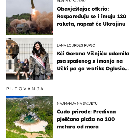
ALARM U KIJEVU
Obavještajac otkrio:
Raspoređuju se i imaju 120
raketa, napast će Ukrajinu
LANA LOURDES RUPIĆ
Kći Gorana Višnjića udomila
psa spašenog s imanja na
Učki pa ga vratila: Oglasio
se azil, majka odgovorila na
kritike
PUTOVANJA
NAJMANJA NA SVIJETU
Čudo prirode: Predivna
pješčana plaža na 100
metara od mora