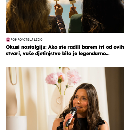
POKROVITELJ LEDO
Okusi nostalgiju: Ako ste radili barem tri od ovih
stvari, vaše djetinjstvo bilo je legendarno...
moda & ljepota