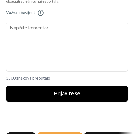
obogatiti zajednicu našeg portala.
Važna obavijest
!
1500 znakova preostalo
Prijavite se