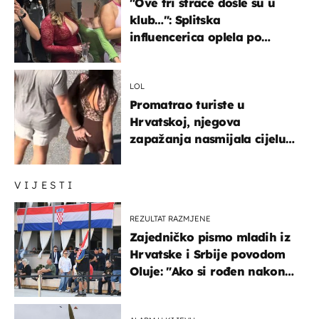
"Ove tri štrace došle su u
klub…": Splitska
influencerica oplela po
ženama zbog užasnog
ponašanja
LOL
Promatrao turiste u
Hrvatskoj, njegova
zapažanja nasmijala cijelu
regiju
VIJESTI
REZULTAT RAZMJENE
Zajedničko pismo mladih iz
Hrvatske i Srbije povodom
Oluje: "Ako si rođen nakon
'95..."