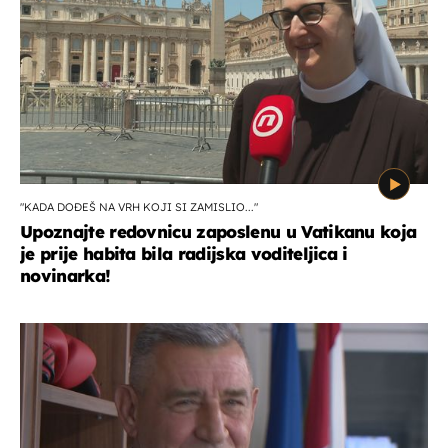
"KADA DOĐEŠ NA VRH KOJI SI ZAMISLIO..."
Upoznajte redovnicu zaposlenu u Vatikanu koja
je prije habita bila radijska voditeljica i
novinarka!