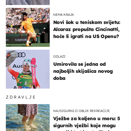
NEMA KRAJA
Novi šok u teniskom svijetu:
Alcaraz propušta Cincinatti,
hoće li igrati na US Openu?
ODLAZI
Umirovila se jedna od
najboljih skijašica novog
doba
ZDRAVLJE
NAJSIGURNIJI OBLIK REKREACIJE
Vježbe za koljeno u moru: 5
sigurnih vježbi koje mogu