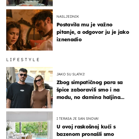
NASLJEDNIK
Postavila mu je važno
pitanje, a odgovor ju je jako
iznenadio
LIFESTYLE
JAKO SU SLATKI!
Zbog simpatičnog para sa
špice zaboravili smo i na
modu, no damina haljina
itekako nas se dojmila
I TERASA JE SAN SNOVA!
U ovoj raskošnoj kući s
bazenom pronašli smo