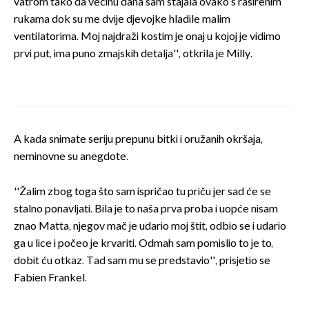
vatrom tako da većinu dana sam stajala ovako s raširenim
rukama dok su me dvije djevojke hladile malim
ventilatorima. Moj najdraži kostim je onaj u kojoj je vidimo
prvi put, ima puno zmajskih detalja'', otkrila je Milly.
A kada snimate seriju prepunu bitki i oružanih okršaja,
neminovne su anegdote.
''Žalim zbog toga što sam ispričao tu priču jer sad će se
stalno ponavljati. Bila je to naša prva proba i uopće nisam
znao Matta, njegov mač je udario moj štit, odbio se i udario
ga u lice i počeo je krvariti. Odmah sam pomislio to je to,
dobit ću otkaz. Tad sam mu se predstavio'', prisjetio se
Fabien Frankel.