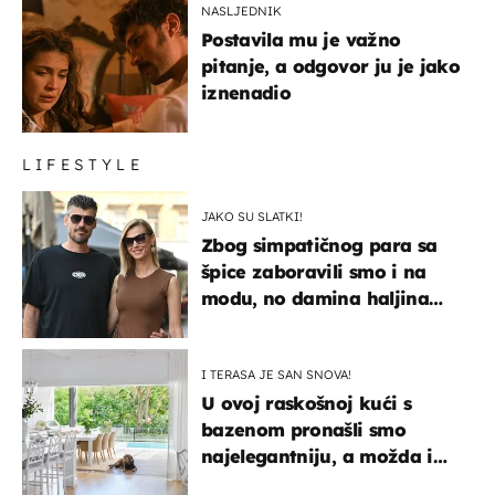
NASLJEDNIK
Postavila mu je važno
pitanje, a odgovor ju je jako
iznenadio
LIFESTYLE
JAKO SU SLATKI!
Zbog simpatičnog para sa
špice zaboravili smo i na
modu, no damina haljina
itekako nas se dojmila
I TERASA JE SAN SNOVA!
U ovoj raskošnoj kući s
bazenom pronašli smo
najelegantniju, a možda i
najljepšu bijelu kuhinju