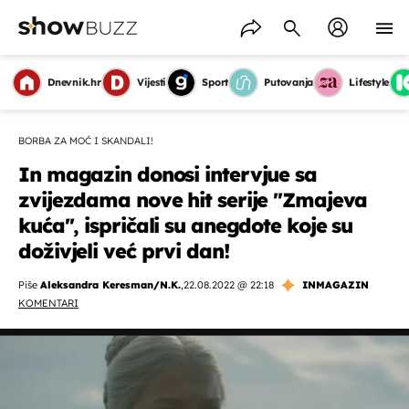
Dnevnik.hr
Vijesti
Sport
Putovanja
Lifestyle
BORBA ZA MOĆ I SKANDALI!
In magazin donosi intervjue sa
zvijezdama nove hit serije ''Zmajeva
kuća'', ispričali su anegdote koje su
doživjeli već prvi dan!
Piše
Aleksandra Keresman/N.K.
,
22.08.2022 @ 22:18
INMAGAZIN
KOMENTARI
OMOGUĆI OBAVIJESTI