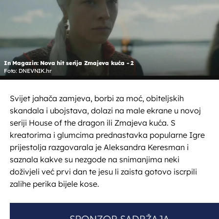
In Magazin: Nova hit serija Zmajeva kuća - 2
Foto: DNEVNIK.hr
Svijet jahača zamjeva, borbi za moć, obiteljskih
skandala i ubojstava, dolazi na male ekrane u novoj
seriji House of the dragon ili Zmajeva kuća. S
kreatorima i glumcima prednastavka popularne Igre
prijestolja razgovarala je Aleksandra Keresman i
saznala kakve su nezgode na snimanjima neki
doživjeli već prvi dan te jesu li zaista gotovo iscrpili
zalihe perika bijele kose.