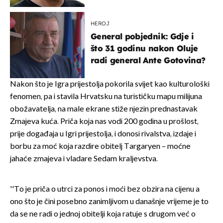
koja godinama izbjegava
javnost
HEROJ
General pobjednik: Gdje i
što 31 godinu nakon Oluje
radi general Ante Gotovina?
Nakon što je Igra prijestolja pokorila svijet kao kulturološki
fenomen, pa i stavila Hrvatsku na turističku mapu milijuna
obožavatelja, na male ekrane stiže njezin prednastavak
Zmajeva kuća. Priča koja nas vodi 200 godina u prošlost,
prije događaja u Igri prijestolja, i donosi rivalstva, izdaje i
borbu za moć koja razdire obitelj Targaryen – moćne
jahaće zmajeva i vladare Sedam kraljevstva.
''To je priča o utrci za ponos i moći bez obzira na cijenu a
ono što je čini posebno zanimljivom u današnje vrijeme je to
da se ne radi o jednoj obitelji koja ratuje s drugom već o