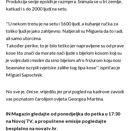
Produkcija serije epskih je razmjera. Snimala se u tri zemlje,
katkad i s do 2000 ljudi na setu.
''U nekom trenu je na setu i 1600 ljudi, a kuhanje ručka za
toliko ljudi je jako zahtjevno. Natjerali su Miguela da to radi,
ali samo utorcima.
Također perike, to je bilo teško jer napravljene su od prave
kose što znači da morate naći ljude s bijelom kosom koji su
je voljni dati i mislim da smo bijelom afro frizurom koju nosi
Seasnake iscrpili svjetske zalihe tog tipa kose'', ispričao je
MIguel Sapochnik.
No sve je, čini se, vrijedilo, jer prvi pogled na kadrove zavodi
vas poznatom čarolijom svijeta Georgea Martina.
IN Magazin gledajte od ponedjeljka do petka u 17:30
na Novoj TV, a
propuštene emisije pogledajte
besplatno na novatv.hr.