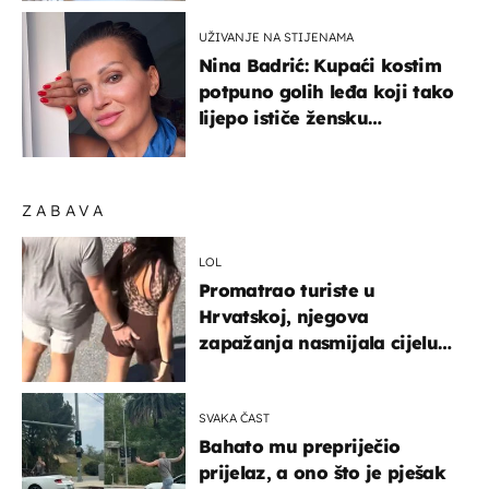
UŽIVANJE NA STIJENAMA
Nina Badrić: Kupaći kostim
potpuno golih leđa koji tako
lijepo ističe žensku
senzualnost
ZABAVA
LOL
Promatrao turiste u
Hrvatskoj, njegova
zapažanja nasmijala cijelu
regiju
SVAKA ČAST
Bahato mu prepriječio
prijelaz, a ono što je pješak