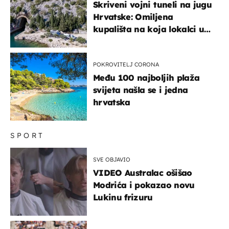
Skriveni vojni tuneli na jugu
Hrvatske: Omiljena
kupališta na koja lokalci u
miru dolaze roniti i skakati
u more
POKROVITELJ CORONA
Među 100 najboljih plaža
svijeta našla se i jedna
hrvatska
SPORT
SVE OBJAVIO
VIDEO Australac ošišao
Modrića i pokazao novu
Lukinu frizuru