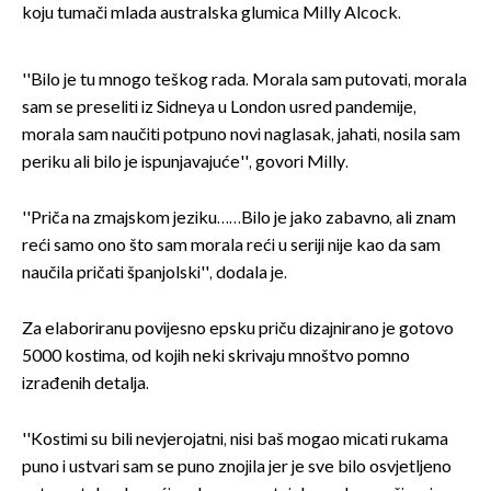
koju tumači mlada australska glumica Milly Alcock.
''Bilo je tu mnogo teškog rada. Morala sam putovati, morala
sam se preseliti iz Sidneya u London usred pandemije,
morala sam naučiti potpuno novi naglasak, jahati, nosila sam
periku ali bilo je ispunjavajuće'', govori Milly.
''Priča na zmajskom jeziku……Bilo je jako zabavno, ali znam
reći samo ono što sam morala reći u seriji nije kao da sam
naučila pričati španjolski'', dodala je.
Za elaboriranu povijesno epsku priču dizajnirano je gotovo
5000 kostima, od kojih neki skrivaju mnoštvo pomno
izrađenih detalja.
''Kostimi su bili nevjerojatni, nisi baš mogao micati rukama
puno i ustvari sam se puno znojila jer je sve bilo osvjetljeno