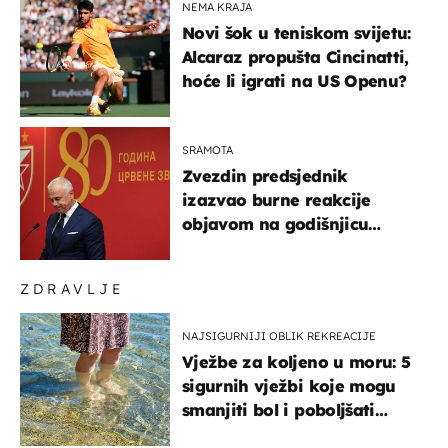
NEMA KRAJA
Novi šok u teniskom svijetu:
Alcaraz propušta Cincinatti,
hoće li igrati na US Openu?
SRAMOTA
Zvezdin predsjednik
izazvao burne reakcije
objavom na godišnjicu
Oluje: Spomenuo Knin i
srpsku zastavu
ZDRAVLJE
NAJSIGURNIJI OBLIK REKREACIJE
Vježbe za koljeno u moru: 5
sigurnih vježbi koje mogu
smanjiti bol i poboljšati
pokretljivost