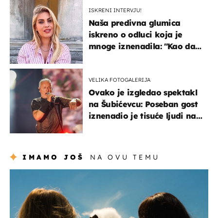
ISKRENI INTERVJU!
Naša predivna glumica
iskreno o odluci koja je
mnoge iznenadila: ''Kao da
mi je veliki teret pao s leđa''
VELIKA FOTOGALERIJA
Ovako je izgledao spektakl
na Šubićevcu: Poseban gost
iznenadio je tisuće ljudi na
Thompsonovu koncertu
IMAMO JOŠ
NA OVU TEMU
zdravlje & prehrana