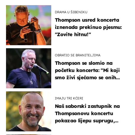
DRAMA U ŠIBENIKU
Thompson usred koncerta
iznenada prekinuo pjesmu:
"Zovite hitnu!"
OBRATIO SE BRANITELJIMA
Thompson se slomio na
početku koncerta: "Mi koji
smo živi sjećamo se onih
koji nisu..."
IMAJU TRI KĆERI
Naš saborski zastupnik na
Thompsonovu koncertu
pokazao lijepu suprugu,
koja godinama izbjegava
javnost