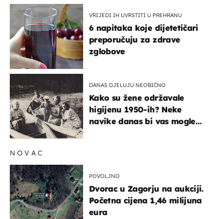
VRIJEDI IH UVRSTITI U PREHRANU
6 napitaka koje dijetetičari
preporučuju za zdrave
zglobove
DANAS DJELUJU NEOBIČNO
Kako su žene održavale
higijenu 1950-ih? Neke
navike danas bi vas mogle
iznenaditi
NOVAC
POVOLJNO
Dvorac u Zagorju na aukciji.
Početna cijena 1,46 milijuna
eura