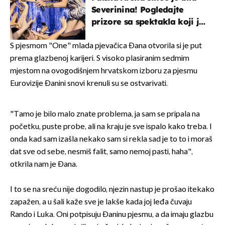
Severinina! Pogledajte
prizore sa spektakla koji je
rasprodan mjesec dana
ranije
S pjesmom "One" mlada pjevačica Đana otvorila si je put
prema glazbenoj karijeri. S visoko plasiranim sedmim
mjestom na ovogodišnjem hrvatskom izboru za pjesmu
Eurovizije Đanini snovi krenuli su se ostvarivati.
"Tamo je bilo malo znate problema, ja sam se pripala na
početku, puste probe, ali na kraju je sve ispalo kako treba. I
onda kad sam izašla nekako sam si rekla sad je to to i moraš
dat sve od sebe, nesmiš falit, samo nemoj pasti, haha",
otkrila nam je Đana.
I to se na sreću nije dogodilo, njezin nastup je prošao itekako
zapažen, a u šali kaže sve je lakše kada joj leđa čuvaju
Rando i Luka. Oni potpisuju Đaninu pjesmu, a da imaju glazbu