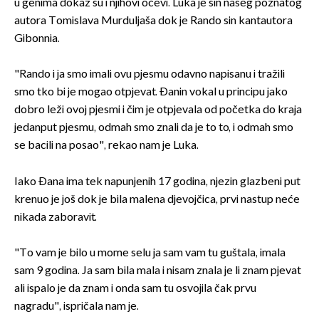
u genima dokaz su i njihovi očevi. Luka je sin našeg poznatog
autora Tomislava Murduljaša dok je Rando sin kantautora
Gibonnia.
"Rando i ja smo imali ovu pjesmu odavno napisanu i tražili
smo tko bi je mogao otpjevat. Đanin vokal u principu jako
dobro leži ovoj pjesmi i čim je otpjevala od početka do kraja
jedanput pjesmu, odmah smo znali da je to to, i odmah smo
se bacili na posao", rekao nam je Luka.
Iako Đana ima tek napunjenih 17 godina, njezin glazbeni put
krenuo je još dok je bila malena djevojčica, prvi nastup neće
nikada zaboravit.
"To vam je bilo u mome selu ja sam vam tu guštala, imala
sam 9 godina. Ja sam bila mala i nisam znala je li znam pjevat
ali ispalo je da znam i onda sam tu osvojila čak prvu
nagradu", ispričala nam je.