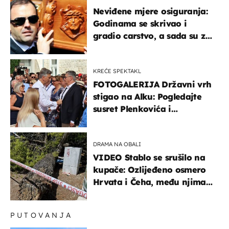
Neviđene mjere osiguranja:
Godinama se skrivao i
gradio carstvo, a sada su za
njegovo izručenje naručili
posebno vozilo
KREĆE SPEKTAKL
FOTOGALERIJA Državni vrh
stigao na Alku: Pogledajte
susret Plenkovića i
Milanovića
DRAMA NA OBALI
VIDEO Stablo se srušilo na
kupače: Ozlijeđeno osmero
Hrvata i Čeha, među njima
ima i djece
PUTOVANJA