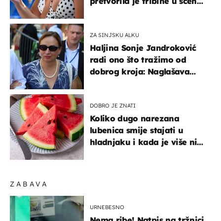
pretvorila je tribine u scenu
iz talijanskog filma
ZA SINJSKU ALKU
Haljina Sonje Jandroković
radi ono što tražimo od
dobrog kroja: Naglašava
struk, a sada je i na
sniženju
DOBRO JE ZNATI
Koliko dugo narezana
lubenica smije stajati u
hladnjaku i kada je više nije
sigurno jesti?
ZABAVA
URNEBESNO
Nema ribe! Natpis na tržnici