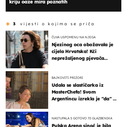
kriju oaze mira poznatih
3
vijesti o kojima se priča
ČUVA USPOMENU NA NJEGA
Njezinog oca obožavala je
cijela Hrvatska! Kći
neprežaljenog pjevača
projurila špicom na dva
kotača
BAJKOVITI PRIZORI
Udala se slastičarka iz
MasterChefa! Svom
Argentincu izrekla je "da" u
rodnoj Hercegovini
NASTUPALA S GOTOVO 70 GLAZBENIKA
Pulska Arena sinoć je bila