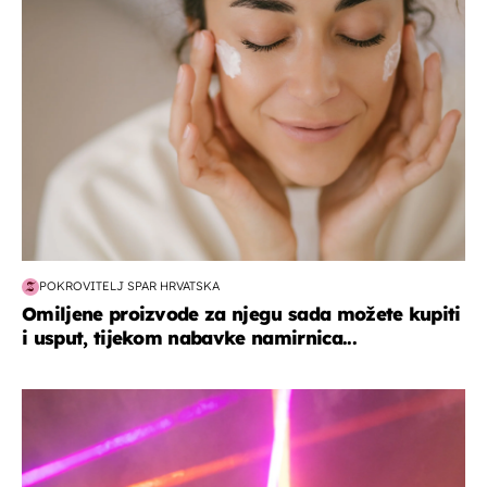
POKROVITELJ SPAR HRVATSKA
Omiljene proizvode za njegu sada možete kupiti
i usput, tijekom nabavke namirnica...
kultura & zabava