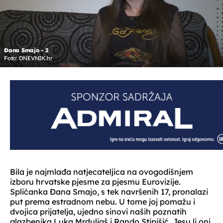
Đana Smajo - 2
Foto: DNEVNIK.hr
Bila je najmlađa natjecateljica na ovogodišnjem
izboru hrvatske pjesme za pjesmu Eurovizije.
Splićanka Đana Smajo, s tek navršenih 17, pronalazi
put prema estradnom nebu. U tome joj pomažu i
dvojica prijatelja, ujedno sinovi naših poznatih
glazbenika Luka Mrduljaš i Rando Stipišić. Jesu li oni