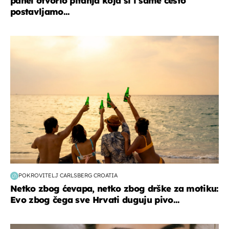
panel otvorio pitanja koja si i same često
postavljamo...
zanimljivosti
POKROVITELJ CARLSBERG CROATIA
Netko zbog ćevapa, netko zbog drške za motiku:
Evo zbog čega sve Hrvati duguju pivo...
moda & ljepota