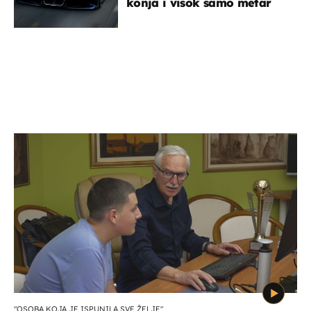
konja i visok samo metar
"OSOBA KOJA JE ISPUNILA SVE ŽELJE"