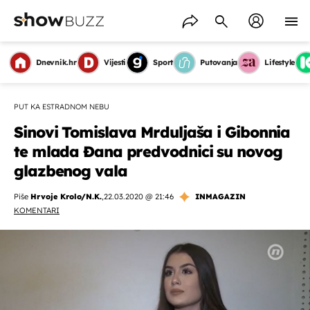
Dnevnik.hr
Vijesti
Sport
Putovanja
Lifestyle
PUT KA ESTRADNOM NEBU
Sinovi Tomislava Mrduljaša i Gibonnia
te mlada Đana predvodnici su novog
glazbenog vala
Piše
Hrvoje Krolo/N.K.
,
22.03.2020 @ 21:46
INMAGAZIN
KOMENTARI
OMOGUĆI OBAVIJESTI