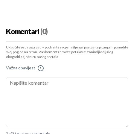
Komentari
(0)
Uključite se u raspravu – podijelite svoje mišljenje, postavite pitanja ili ponudite
svoj pogled na temu. Vaš komentar može potaknuti zanimljiv dijalog i
obogatiti zajednicu našeg portala.
Važna obavijest
!
1500 znakova preostalo