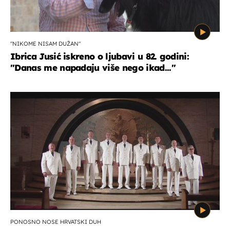
"NIKOME NISAM DUŽAN"
Ibrica Jusić iskreno o ljubavi u 82. godini:
"Danas me napadaju više nego ikad..."
PONOSNO NOSE HRVATSKI DUH