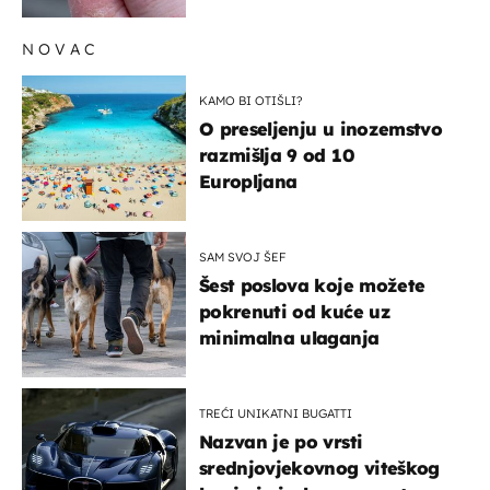
ga zaustaviti?
NOVAC
KAMO BI OTIŠLI?
O preseljenju u inozemstvo
razmišlja 9 od 10
Europljana
SAM SVOJ ŠEF
Šest poslova koje možete
pokrenuti od kuće uz
minimalna ulaganja
TREĆI UNIKATNI BUGATTI
Nazvan je po vrsti
srednjovjekovnog viteškog