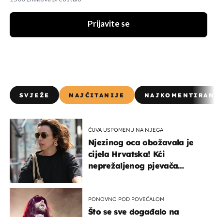
Prijavite se
SVJEŽE
NAJČITANIJE
NAJKOMENTIRAN
ČUVA USPOMENU NA NJEGA
Njezinog oca obožavala je
cijela Hrvatska! Kći
neprežaljenog pjevača
projurila špicom na dva
kotača
PONOVNO POD POVEĆALOM
Što se sve događalo na