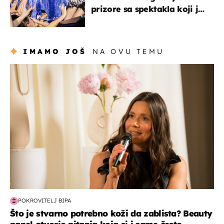
prizore sa spektakla koji je
rasprodan mjesec dana
ranije
IMAMO JOŠ
NA OVU TEMU
moda & ljepota
POKROVITELJ BIPA
Što je stvarno potrebno koži da zablista? Beauty