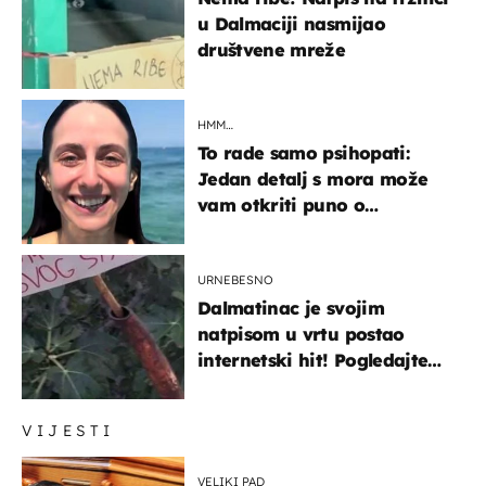
u Dalmaciji nasmijao
društvene mreže
HMM…
To rade samo psihopati:
Jedan detalj s mora može
vam otkriti puno o
prijateljima
URNEBESNO
Dalmatinac je svojim
natpisom u vrtu postao
internetski hit! Pogledajte
što je napisao
VIJESTI
VELIKI PAD