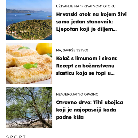
UŽIVANJE NA "PRIVATNOM" OTOKU
Hrvatski otok na kojem živi
samo jedan stanovnik:
Ljepotan koji je diljem
svijeta poznat po svojem
"bijelom zlatu"
MA, SAVRŠENSTVO!
Kolač s limunom i sirom:
Recept za božanstvenu
slasticu koja se topi u
ustima
NEVJEROJATNO OPASNO
Otrovno drvo: Tihi ubojica
koji je najopasniji kada
padne kiša
SPORT