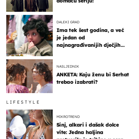
domaću seriju!
DALEKI GRAD
Ima tek šest godina, a već
je jedan od
najnagrađivanijih dječjih
glumaca
NASLJEDNIK
ANKETA: Koju ženu bi Serhat
trebao izabrati?
LIFESTYLE
MIKROTREND
Sinj, alkari i dašak dolce
vite: Jedna haljina