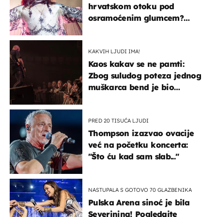
hrvatskom otoku pod
osramoćenim glumcem?
Bizarni prizori i danas
izazivaju nevjericu
KAKVIH LJUDI IMA!
Kaos kakav se ne pamti:
Zbog suludog poteza jednog
muškarca bend je bio
prisiljen prekinuti nastup
PRED 20 TISUĆA LJUDI
Thompson izazvao ovacije
već na početku koncerta:
"Što ću kad sam slab..."
NASTUPALA S GOTOVO 70 GLAZBENIKA
Pulska Arena sinoć je bila
Severinina! Pogledajte