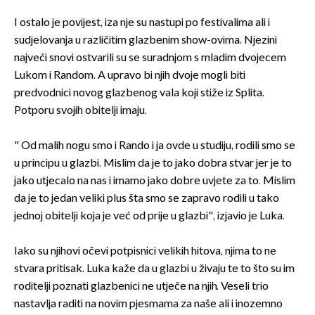
I ostalo je povijest, iza nje su nastupi po festivalima ali i
sudjelovanja u različitim glazbenim show-ovima. Njezini
najveći snovi ostvarili su se suradnjom s mladim dvojecem
Lukom i Random. A upravo bi njih dvoje mogli biti
predvodnici novog glazbenog vala koji stiže iz Splita.
Potporu svojih obitelji imaju.
" Od malih nogu smo i Rando i ja ovde u studiju, rodili smo se
u principu u glazbi. Mislim da je to jako dobra stvar jer je to
jako utjecalo na nas i imamo jako dobre uvjete za to. Mislim
da je to jedan veliki plus šta smo se zapravo rodili u tako
jednoj obitelji koja je već od prije u glazbi", izjavio je Luka.
Iako su njihovi očevi potpisnici velikih hitova, njima to ne
stvara pritisak. Luka kaže da u glazbi u živaju te to što su im
roditelji poznati glazbenici ne utječe na njih. Veseli trio
nastavlja raditi na novim pjesmama za naše ali i inozemno