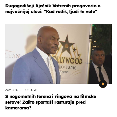
Dugogodišnji liječnik Vatrenih progovorio o
najvažnijoj ulozi: "Kad radiš, ljudi te vole"
ZAMIJENILI POSLOVE
S nogometnih terena i ringova na filmske
setove! Zašto sportaši rasturaju pred
kamerama?