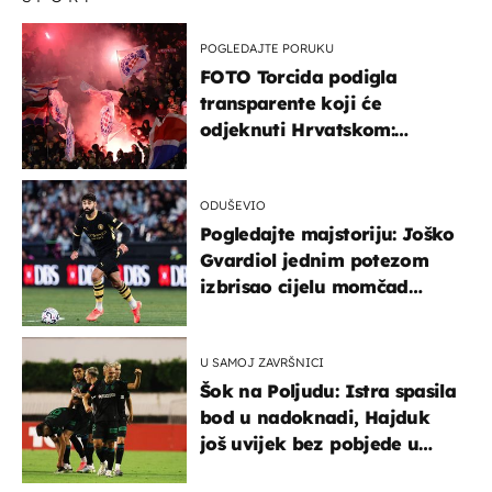
POGLEDAJTE PORUKU
FOTO Torcida podigla
transparente koji će
odjeknuti Hrvatskom:
Prozvali "moralne vertikale"
ODUŠEVIO
Pogledajte majstoriju: Joško
Gvardiol jednim potezom
izbrisao cijelu momčad
Atletica
U SAMOJ ZAVRŠNICI
Šok na Poljudu: Istra spasila
bod u nadoknadi, Hajduk
još uvijek bez pobjede u
HNL-u