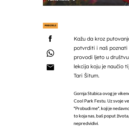
PODIJELI
Kažu da kroz putovanja
potvrditi i naš poznat
provodi ljeto u društvu
lekcija koju je naučio 
Tari Šitum.
Gornja Stubica ovog je vike
Cool Park Festu. Uz svoje ve
"Probudi me", koji je nedavn
to koja nas, baš poput života
nepredvidivi.