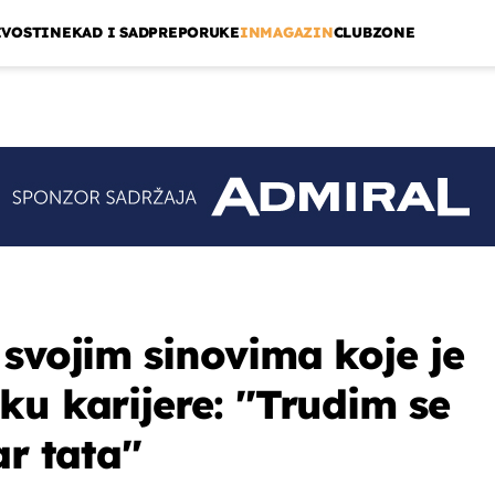
IVOSTI
NEKAD I SAD
PREPORUKE
INMAGAZIN
CLUBZONE
 svojim sinovima koje je
u karijere: ''Trudim se
r tata''