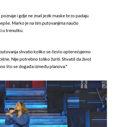
 poznaje i gdje ne znaš jezik maske brzo padaju.
ljepše, Marko je na tim putovanjima naučio
ti u trenutku.
putovanja shvatio koliko se često opterećujemo
tne. Nije potrebno toliko žuriti. Shvatiš da život
t ono što se događa između planova."