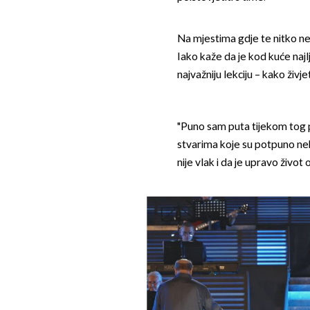
Na mjestima gdje te nitko ne
Iako kaže da je kod kuće naj
najvažniju lekciju – kako živje
"Puno sam puta tijekom tog 
stvarima koje su potpuno nebi
nije vlak i da je upravo živo