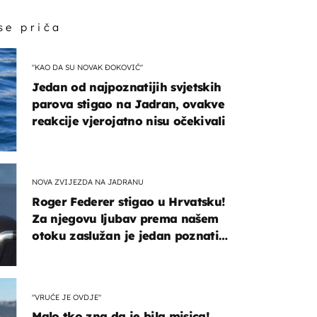
 se priča
"KAO DA SU NOVAK ĐOKOVIĆ"
Jedan od najpoznatijih svjetskih
parova stigao na Jadran, ovakve
reakcije vjerojatno nisu očekivali
NOVA ZVIJEZDA NA JADRANU
Roger Federer stigao u Hrvatsku!
Za njegovu ljubav prema našem
otoku zaslužan je jedan poznati
Hrvat
"VRUĆE JE OVDJE"
Malo tko zna da je bila misica!