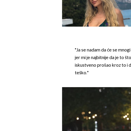
"Ja se nadam da će se mnogi 
jer mi je najbitnije da je to
iskustveno prošao kroz to i d
teško."