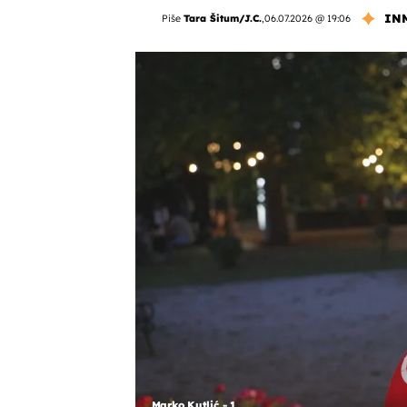
IN
Piše
Tara Šitum/J.C.
,
06.07.2026 @ 19:06
Marko Kutlić - 1