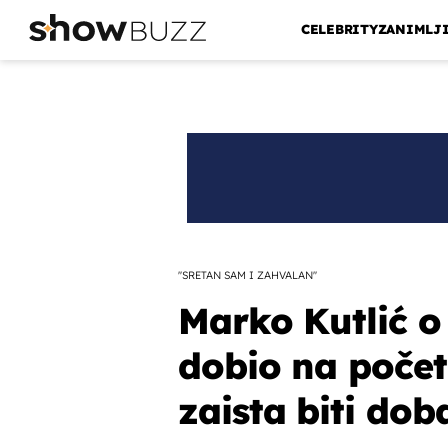
CELEBRITY
ZANIMLJ
''SRETAN SAM I ZAHVALAN''
Marko Kutlić o
dobio na početk
zaista biti doba