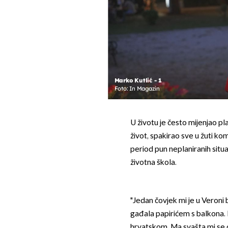
Marko Kutlić - 1
Foto: In Magazin
U životu je često mijenjao pl
život, spakirao sve u žuti ko
period pun neplaniranih situa
životna škola.
"Jedan čovjek mi je u Veroni 
gađala papirićem s balkona. 
hrvatskom. Ma svašta mi se 