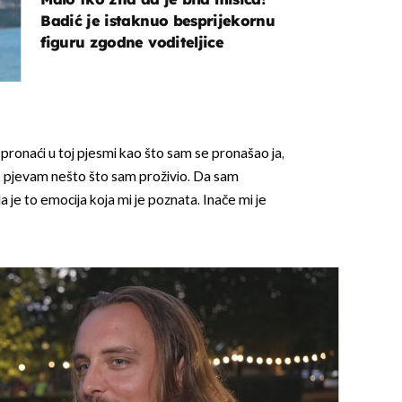
Badić je istaknuo besprijekornu
figuru zgodne voditeljice
pronaći u toj pjesmi kao što sam se pronašao ja,
 što pjevam nešto što sam proživio. Da sam
a je to emocija koja mi je poznata. Inače mi je