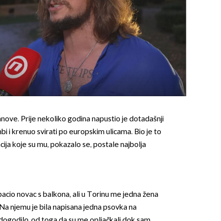
OMOGUĆI OBAVIJESTI
anove. Prije nekoliko godina napustio je dotadašnji
mbi i krenuo svirati po europskim ulicama. Bio je to
cija koje su mu, pokazalo se, postale najbolja
bacio novac s balkona, ali u Torinu me jedna žena
Na njemu je bila napisana jedna psovka na
dogodilo, od toga da su me opljačkali dok sam