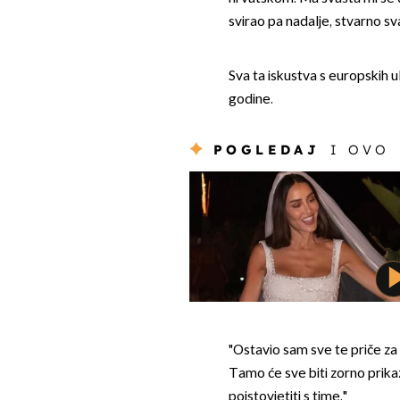
svirao pa nadalje, stvarno sv
Sva ta iskustva s europskih ul
godine.
POGLEDAJ
I OVO
"Ostavio sam sve te priče za 
Tamo će sve biti zorno prikaz
poistovjetiti s time."