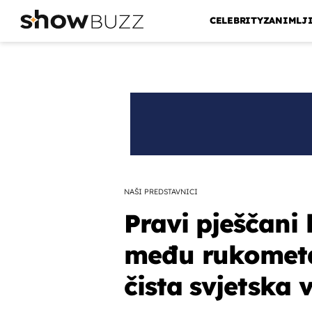
CELEBRITY
ZANIMLJ
NAŠI PREDSTAVNICI
Pravi pješčani 
među rukometaš
čista svjetska v