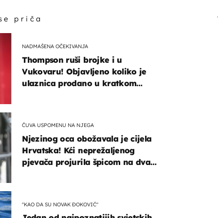
 se priča
NADMAŠENA OČEKIVANJA
Thompson ruši brojke i u
Vukovaru! Objavljeno koliko je
ulaznica prodano u kratkom
vremenu
ČUVA USPOMENU NA NJEGA
Njezinog oca obožavala je cijela
Hrvatska! Kći neprežaljenog
pjevača projurila špicom na dva
kotača
"KAO DA SU NOVAK ĐOKOVIĆ"
Jedan od najpoznatijih svjetskih