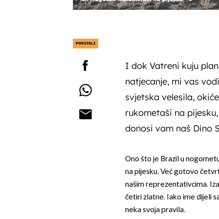
PODIJELI
I dok Vatreni kuju plan
natjecanje, mi vas vo
svjetska velesila, oki
rukometaši na pijesku
donosi vam naš Dino S
Ono što je Brazil u nogometu
na pijesku. Već gotovo četvrt
našim reprezentativcima. Iz
četiri zlatne. Iako ime dijel
neka svoja pravila.