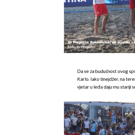
In Magazin: Rukometaši na pijesku - 
Foto: In Magazin
Da se za budućnost ovog spor
Karlo. Iako tinejdžer, na ter
vjetar u leđa daju mu stariji s