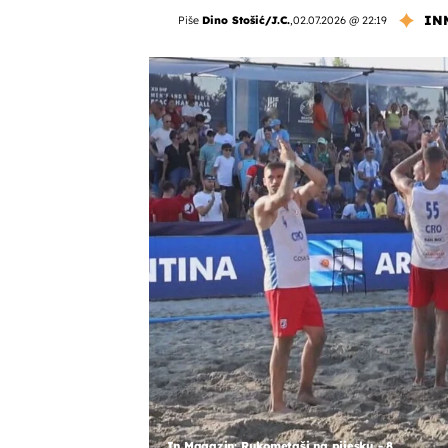
IN
Piše
Dino Stošić/J.C.
,
02.07.2026 @ 22:19
In Magazin: Rukometaši na pijesku - 8