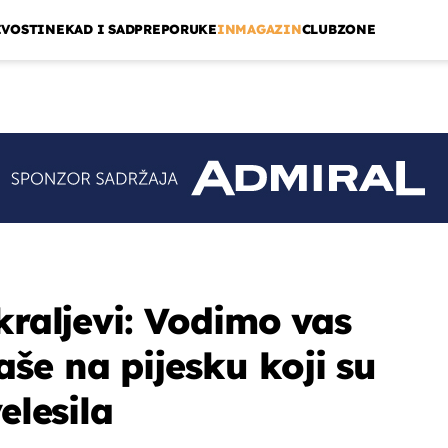
IVOSTI
NEKAD I SAD
PREPORUKE
INMAGAZIN
CLUBZONE
kraljevi: Vodimo vas
e na pijesku koji su
elesila