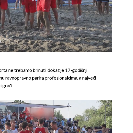
8
ta ne trebamo brinuti, dokaz je 17-godišnji
enu ravnopravno parira profesionalcima, a najveći
uigrači.