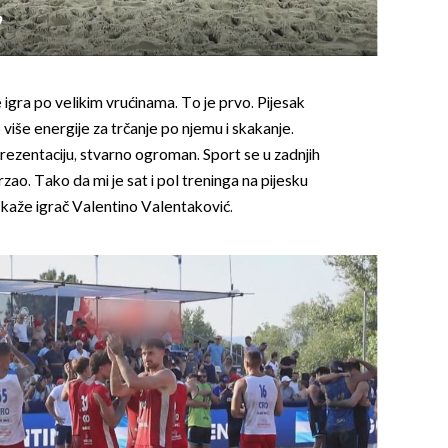
9
e igra po velikim vrućinama. To je prvo. Pijesak
 više energije za trčanje po njemu i skakanje.
prezentaciju, stvarno ogroman. Sport se u zadnjih
OMOGUĆI OBAVIJESTI
zao. Tako da mi je sat i pol treninga na pijesku
', kaže igrač Valentino Valentaković.