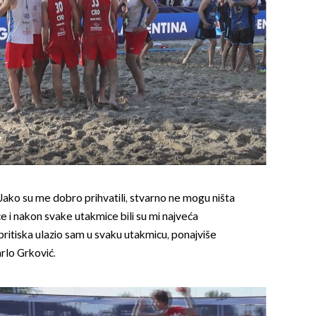
7
. Jako su me dobro prihvatili, stvarno ne mogu ništa
ce i nakon svake utakmice bili su mi najveća
pritiska ulazio sam u svaku utakmicu, ponajviše
arlo Grković.