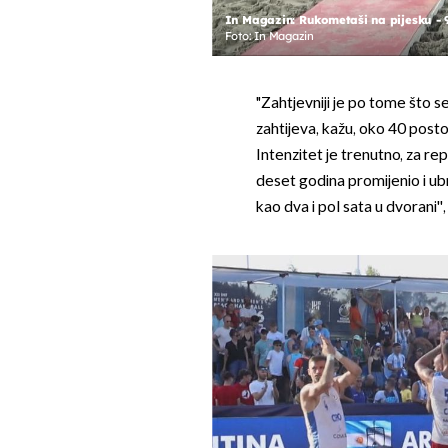
In Magazin: Rukometaši na pijesku - 
Foto: In Magazin
"Zahtjevniji je po tome što s
zahtijeva, kažu, oko 40 posto
Intenzitet je trenutno, za re
deset godina promijenio i ubr
kao dva i pol sata u dvorani'