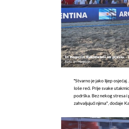
In Magazin: Rukometaši na pijesku - 
Foto: In Magazin
"Stvarno je jako lijep osjećaj
loše reći. Prije svake utakmi
podrška. Bez nekog stresa i 
zahvaljujući njima'', dodaje K