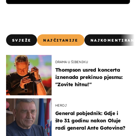
SVJEŽE
NAJČITANIJE
NAJKOMENTIRAN
DRAMA U ŠIBENIKU
Thompson usred koncerta
iznenada prekinuo pjesmu:
"Zovite hitnu!"
HEROJ
General pobjednik: Gdje i
što 31 godinu nakon Oluje
radi general Ante Gotovina?