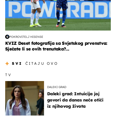
POKROVITELJ HISENSE
KVIZ Deset fotografija sa Svjetskog prvenstva:
Sjećate li se ovih trenutaka?...
SVI
ČITAJU OVO
TV
DALEKI GRAD
Daleki grad: Intuicija joj
govori da danas neće otići
iz njihovog života