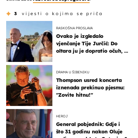
3
vijesti o kojima se priča
RASKOŠNA PROSLAVA
Ovako je izgledalo
vjenčanje Tije Jurčić: Do
oltara ju je dopratio očuh, a
slavilo se uz Olivera i Rozgu
DRAMA U ŠIBENIKU
Thompson usred koncerta
iznenada prekinuo pjesmu:
"Zovite hitnu!"
HEROJ
General pobjednik: Gdje i
što 31 godinu nakon Oluje