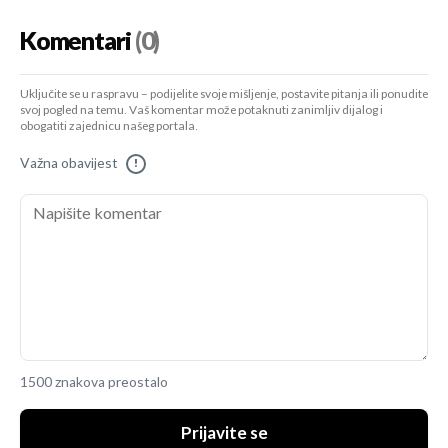
Komentari
(0)
Uključite se u raspravu – podijelite svoje mišljenje, postavite pitanja ili ponudite
svoj pogled na temu. Vaš komentar može potaknuti zanimljiv dijalog i
obogatiti zajednicu našeg portala.
Važna obavijest
!
1500 znakova preostalo
Prijavite se