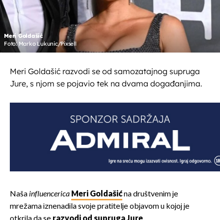
Meri Goldašić
Foto: Marko Lukunic/Pixsell
Meri Goldašić razvodi se od samozatajnog supruga
Jure, s njom se pojavio tek na dvama događanjima.
Naša
influencerica
Meri Goldašić
na društvenim je
mrežama iznenadila svoje pratitelje objavom u kojoj je
otkrila da se
razvodi od supruga Jure
.