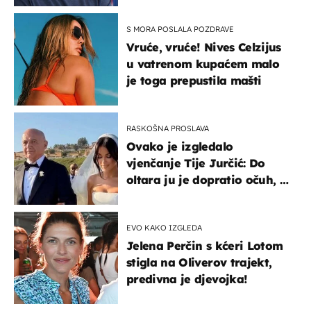
S MORA POSLALA POZDRAVE
Vruće, vruće! Nives Celzijus
u vatrenom kupaćem malo
je toga prepustila mašti
RASKOŠNA PROSLAVA
Ovako je izgledalo
vjenčanje Tije Jurčić: Do
oltara ju je dopratio očuh, a
slavilo se uz Olivera i Rozgu
EVO KAKO IZGLEDA
Jelena Perčin s kćeri Lotom
stigla na Oliverov trajekt,
predivna je djevojka!