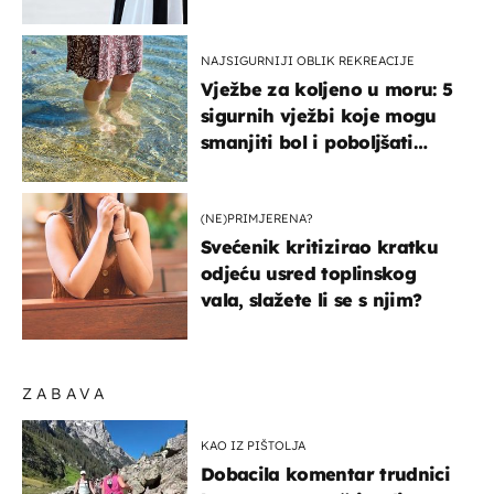
košta samo 18 eura
NAJSIGURNIJI OBLIK REKREACIJE
Vježbe za koljeno u moru: 5
sigurnih vježbi koje mogu
smanjiti bol i poboljšati
pokretljivost
(NE)PRIMJERENA?
Svećenik kritizirao kratku
odjeću usred toplinskog
vala, slažete li se s njim?
ZABAVA
KAO IZ PIŠTOLJA
Dobacila komentar trudnici