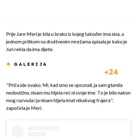
Prije Jure Meri je bila u braku iz kojeg također ima sina, a
jednom prilikom na društvenim mrežama opisala je kako je
Juri rekla da ima dijete.
GALERIJA
24
''Priča ide ovako. Mi, kad smo se upoznali, ja sam glumila
nedostižnu, nisam mu htjela reć ni svoje ime. To je bilo nakon
mog razvoda i ja nisam htjela imat nikakvog frajera'',
započela je Meri.