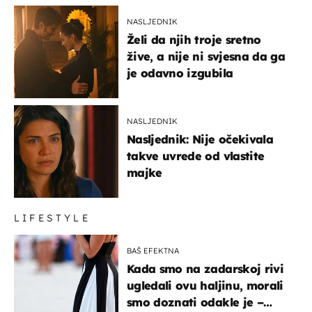
NASLJEDNIK
Želi da njih troje sretno
žive, a nije ni svjesna da ga
je odavno izgubila
NASLJEDNIK
Nasljednik: Nije očekivala
takve uvrede od vlastite
majke
LIFESTYLE
BAŠ EFEKTNA
Kada smo na zadarskoj rivi
ugledali ovu haljinu, morali
smo doznati odakle je –