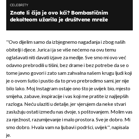
CELEBRITY
Znate li čija je ovo kći? Bombastičnim
dekolteom užarila je društvene mreže
''Ovo dijelim samo da izbjegnemo nagađanja i zbog naših
obitelji i djece. Jurica i ja se više nećemo na ovu temu
oglašavati niti davati izjave za medije. Sve smo mi ovo već
odavno prebrodili u tišini, bez drame i bez potrebe da se o
tome javno govori i zato sam zahvalna našem krugu ljudi koji
je o ovom šutio i pustio da to prvo prebrodimo sami, jer nije
bilo lako. Moj Instagram ostaje ono što je uvijek bio, mjesto
smijeha, zabave, inspiracije i vas koji me pratite iz najljepših
razloga. Neću ulaziti u detalje, jer vjerujem da neke stvari
zaslužuju ostati između nas dvoje, s poštovanjem. Molim vas
za nježnost, razumijevanje i malo prostora. Sve je dobro. Mi
smo dobro. Hvala vam na ljubavi i podršci, uvijek'', napisala
je.