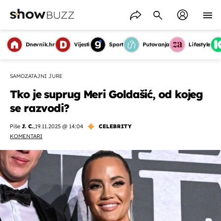
Dnevnik.hr
Vijesti
Sport
Putovanja
Lifestyle
SAMOZATAJNI JURE
Tko je suprug Meri Goldašić, od kojeg
se razvodi?
Piše
J. C.
,
19.11.2025 @ 14:04
CELEBRITY
KOMENTARI
OMOGUĆI OBAVIJESTI