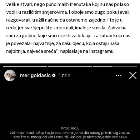
velike stvari, nego puno malih trenutaka koji su nas polako
vodili u različitim smjerovima. I oboje smo dugo pokušavali,
razgovarali, tražili načine da ostanemo zajedno. I to je u
redu, jer sve lijepo što smo imali, imalo je smisla. Zahvalna
sam za godine koje smo dijelili, za lekcije, za ljubav koja nas
je povezala i najvažnije, za našu djecu, koja ostaju naša
najbitnija, najveća sreća'', napisala je na Instagramu.