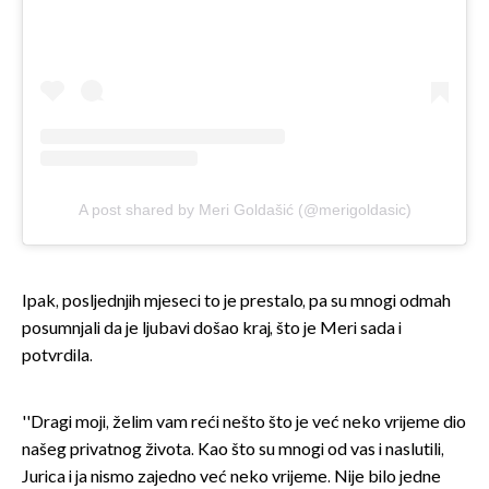
A post shared by Meri Goldašić (@merigoldasic)
Ipak, posljednjih mjeseci to je prestalo, pa su mnogi odmah
posumnjali da je ljubavi došao kraj, što je Meri sada i
potvrdila.
''Dragi moji, želim vam reći nešto što je već neko vrijeme dio
našeg privatnog života. Kao što su mnogi od vas i naslutili,
Jurica i ja nismo zajedno već neko vrijeme. Nije bilo jedne