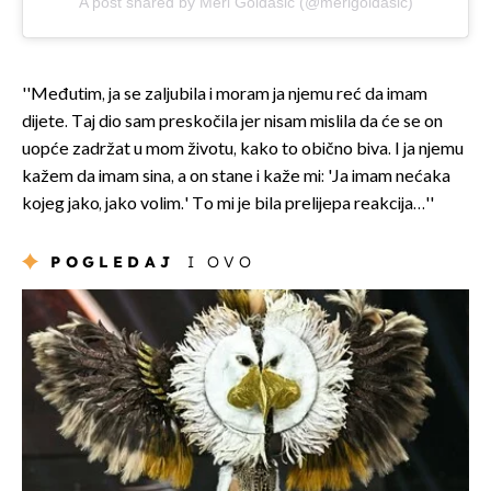
A post shared by Meri Goldašić (@merigoldasic)
''Međutim, ja se zaljubila i moram ja njemu reć da imam
dijete. Taj dio sam preskočila jer nisam mislila da će se on
uopće zadržat u mom životu, kako to obično biva. I ja njemu
kažem da imam sina, a on stane i kaže mi: 'Ja imam nećaka
kojeg jako, jako volim.' To mi je bila prelijepa reakcija…''
POGLEDAJ
I OVO