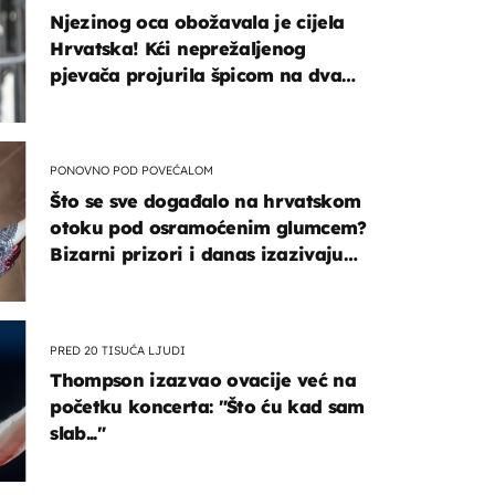
Njezinog oca obožavala je cijela
Hrvatska! Kći neprežaljenog
pjevača projurila špicom na dva
kotača
PONOVNO POD POVEĆALOM
Što se sve događalo na hrvatskom
otoku pod osramoćenim glumcem?
Bizarni prizori i danas izazivaju
nevjericu
PRED 20 TISUĆA LJUDI
Thompson izazvao ovacije već na
početku koncerta: "Što ću kad sam
slab..."