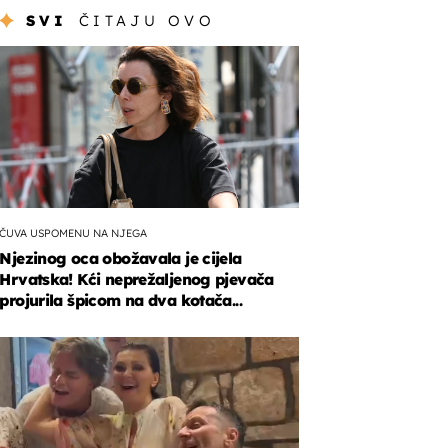
SVI
ČITAJU OVO
ČUVA USPOMENU NA NJEGA
Njezinog oca obožavala je cijela
Hrvatska! Kći neprežaljenog pjevača
projurila špicom na dva kotača...