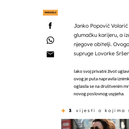
PODIJELI
Janko Popović Volarić
glumačku karijeru, a iz
njegove obitelji. Ovog
supruge Lovorke Sršen
Iako svoj privatni život uglav
ovog je puta napravila izni
oglasila se na društvenim m
novog poslovnog uspjeha.
3
vijesti o kojima