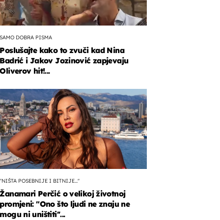
SAMO DOBRA PISMA
Poslušajte kako to zvuči kad Nina
Badrić i Jakov Jozinović zapjevaju
Oliverov hit!...
''NIŠTA POSEBNIJE I BITNIJE...''
Žanamari Perčić o velikoj životnoj
promjeni: "Ono što ljudi ne znaju ne
mogu ni uništiti''...