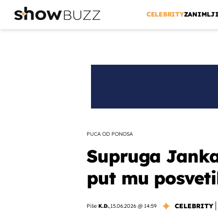
CELEBRITY
ZANIMLJ
PUCA OD PONOSA
Supruga Janka 
put mu posvetil
CELEBRITY
Piše
K.D.
,
15.06.2026 @ 14:59