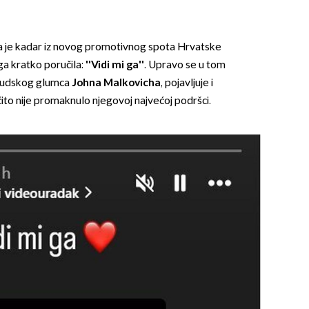
a je kadar iz novog promotivnog spota Hrvatske
ega kratko poručila:
''Vidi mi ga'
'
. Upravo se u tom
ivudskog glumca
Johna Malkovicha
, pojavljuje i
čito nije promaknulo njegovoj najvećoj podršci.