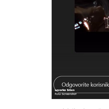
Lovorka Sršen
Foto: Screenshot