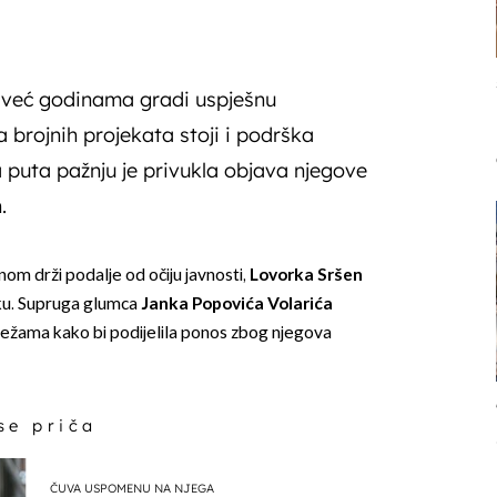
 već godinama gradi uspješnu
a brojnih projekata stoji i podrška
a puta pažnju je privukla objava njegove
.
nom drži podalje od očiju javnosti,
Lovorka Sršen
mku. Supruga glumca
Janka Popovića Volarića
režama kako bi podijelila ponos zbog njegova
 se priča
ČUVA USPOMENU NA NJEGA