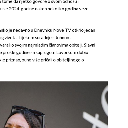
po tome da rijetko govore o svom odnosu i
 su se 2024. godine nakon nekoliko godina veze.
 Janko je nedavno u Dnevniku Nove TV otkrio jedan
skog života. Tijekom suradnje s Johnom
rali o svojim najmlađim članovima obitelji. Slavni
 je prošle godine sa suprugom Lovorkom dobio
 je priznao, puno više pričali o obitelji nego o