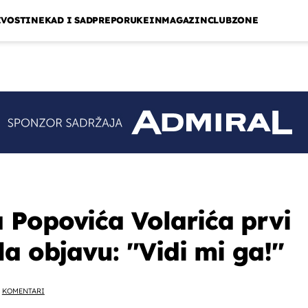
IVOSTI
NEKAD I SAD
PREPORUKE
INMAGAZIN
CLUBZONE
Popovića Volarića prvi
a objavu: ''Vidi mi ga!''
KOMENTARI