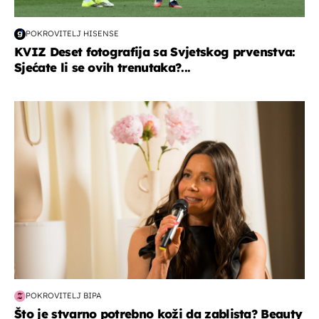
POKROVITELJ HISENSE
KVIZ Deset fotografija sa Svjetskog prvenstva:
Sjećate li se ovih trenutaka?...
moda & ljepota
POKROVITELJ BIPA
Što je stvarno potrebno koži da zablista? Beauty