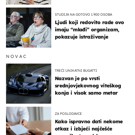
rizik od ovoga
STUDIJA NA GOTOVO 1.900 OSOBA
Ljudi koji redovito rade ovo
imaju “mlađi” organizam,
pokazuje istraživanje
NOVAC
TREĆI UNIKATNI BUGATTI
Nazvan je po vrsti
srednjovjekovnog viteškog
konja i visok samo metar
ZA POSLODAVCE
Kako ispravno dati nekome
otkaz i izbjeći najčešće