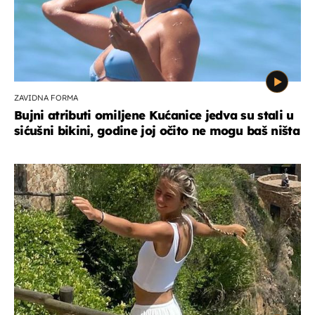
ZAVIDNA FORMA
Bujni atributi omiljene Kućanice jedva su stali u
sićušni bikini, godine joj očito ne mogu baš ništa