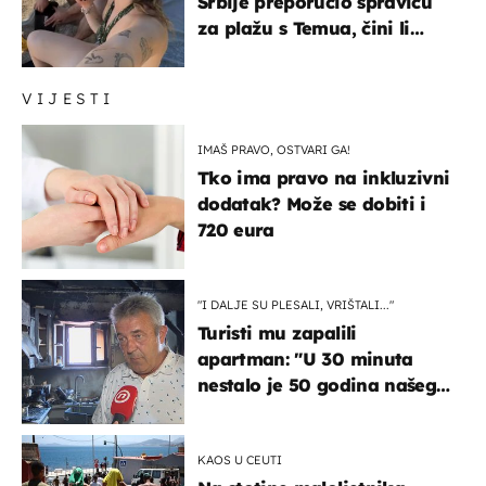
Srbije preporučio spravicu
za plažu s Temua, čini li
vam se ovo sigurnim?
VIJESTI
IMAŠ PRAVO, OSTVARI GA!
Tko ima pravo na inkluzivni
dodatak? Može se dobiti i
720 eura
"I DALJE SU PLESALI, VRIŠTALI..."
Turisti mu zapalili
apartman: "U 30 minuta
nestalo je 50 godina našeg
života, supruga i ja ne
možemo oka sklopiti"
KAOS U CEUTI