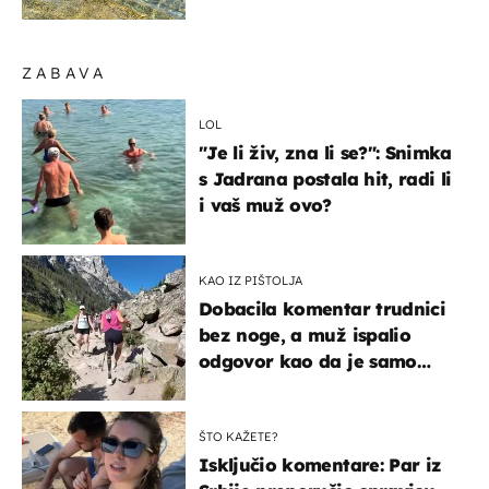
pokretljivost
ZABAVA
LOL
"Je li živ, zna li se?": Snimka
s Jadrana postala hit, radi li
i vaš muž ovo?
KAO IZ PIŠTOLJA
Dobacila komentar trudnici
bez noge, a muž ispalio
odgovor kao da je samo
čekao…
ŠTO KAŽETE?
Isključio komentare: Par iz