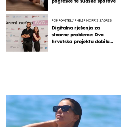
pogreške te sudske sporove
POKROVITELJ PHILIP MORRIS ZAGREB
Digitalna rješenja za
stvarne probleme: Dva
hrvatska projekta dobila
potporu za razvoj