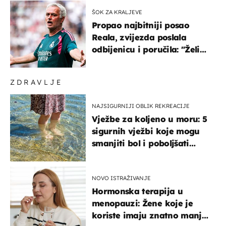
ŠOK ZA KRALJEVE
Propao najbitniji posao
Reala, zvijezda poslala
odbijenicu i poručila: "Želim
u Barcelonu"
ZDRAVLJE
NAJSIGURNIJI OBLIK REKREACIJE
Vježbe za koljeno u moru: 5
sigurnih vježbi koje mogu
smanjiti bol i poboljšati
pokretljivost
NOVO ISTRAŽIVANJE
Hormonska terapija u
menopauzi: Žene koje je
koriste imaju znatno manji