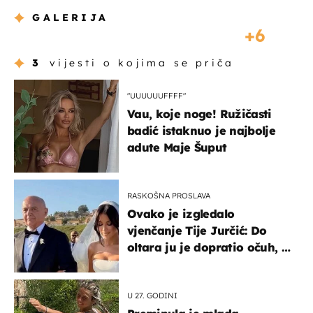
GALERIJA
6
3
vijesti o kojima se priča
"UUUUUUFFFF"
Vau, koje noge! Ružičasti
badić istaknuo je najbolje
adute Maje Šuput
RASKOŠNA PROSLAVA
Ovako je izgledalo
vjenčanje Tije Jurčić: Do
oltara ju je dopratio očuh, a
slavilo se uz Olivera i Rozgu
U 27. GODINI