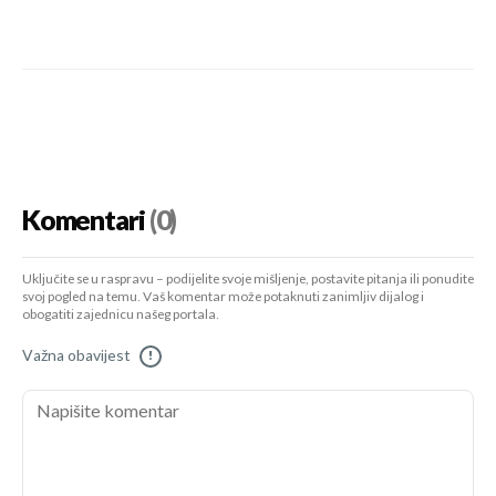
Komentari
(0)
Uključite se u raspravu – podijelite svoje mišljenje, postavite pitanja ili ponudite
svoj pogled na temu. Vaš komentar može potaknuti zanimljiv dijalog i
obogatiti zajednicu našeg portala.
Važna obavijest
!