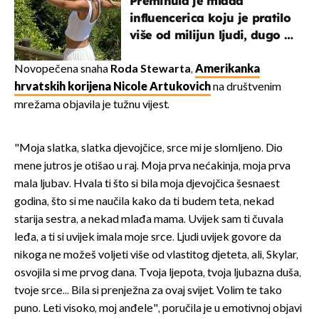
Preminula je mlada
influencerica koju je pratilo
više od milijun ljudi, dugo se
borila s opakom bolesti
Novopečena snaha
Roda Stewarta
,
Amerikanka
hrvatskih korijena Nicole Artukovich
na društvenim
mrežama objavila je tužnu vijest.
"Moja slatka, slatka djevojčice, srce mi je slomljeno. Dio
mene jutros je otišao u raj. Moja prva nećakinja, moja prva
mala ljubav. Hvala ti što si bila moja djevojčica šesnaest
godina, što si me naučila kako da ti budem teta, nekad
starija sestra, a nekad mlađa mama. Uvijek sam ti čuvala
leđa, a ti si uvijek imala moje srce. Ljudi uvijek govore da
nikoga ne možeš voljeti više od vlastitog djeteta, ali, Skylar,
osvojila si me prvog dana. Tvoja ljepota, tvoja ljubazna duša,
tvoje srce... Bila si prenježna za ovaj svijet. Volim te tako
puno. Leti visoko, moj anđele", poručila je u emotivnoj objavi