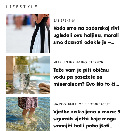
LIFESTYLE
BAŠ EFEKTNA
Kada smo na zadarskoj rivi
ugledali ovu haljinu, morali
smo doznati odakle je –
košta samo 18 eura
NIJE UVIJEK NAJBOLJI IZBOR
Teže vam je piti običnu
vodu pa posežete za
mineralnom? Evo što to čini
organizmu
NAJSIGURNIJI OBLIK REKREACIJE
Vježbe za koljeno u moru: 5
sigurnih vježbi koje mogu
smanjiti bol i poboljšati