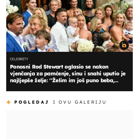
CELEBRITY
Ponosni Rod Stewart oglasio se nakon
vjenčanja za pamćenje, sinu i snahi uputio je
najljepše želje: ''Želim im još puno beba,
ljubavi, smijeha...''
POGLEDAJ
I OVU GALERIJU