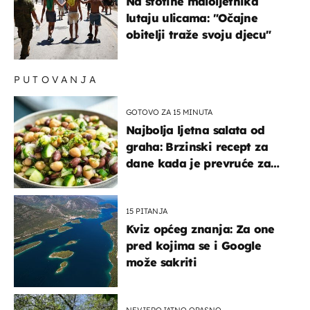
Na stotine maloljetnika
lutaju ulicama: "Očajne
obitelji traže svoju djecu"
PUTOVANJA
GOTOVO ZA 15 MINUTA
Najbolja ljetna salata od
graha: Brzinski recept za
dane kada je prevruće za
kuhanje
15 PITANJA
Kviz općeg znanja: Za one
pred kojima se i Google
može sakriti
NEVJEROJATNO OPASNO