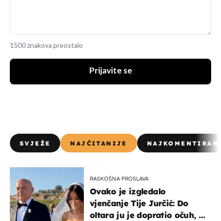
1500 znakova preostalo
Prijavite se
SVJEŽE
NAJČITANIJE
NAJKOMENTIRAN
RASKOŠNA PROSLAVA
Ovako je izgledalo
vjenčanje Tije Jurčić: Do
oltara ju je dopratio očuh, a