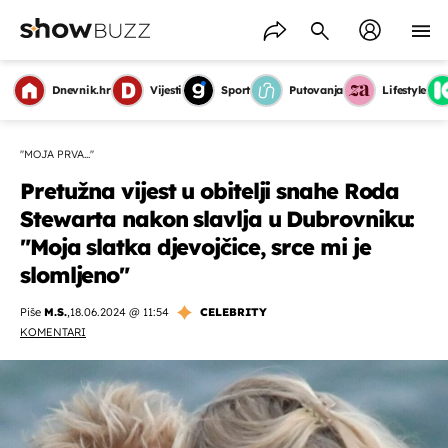
Dnevnik.hr
Vijesti
Sport
Putovanja
Lifestyle
''MOJA PRVA...''
Pretužna vijest u obitelji snahe Roda
Stewarta nakon slavlja u Dubrovniku:
"Moja slatka djevojčice, srce mi je
slomljeno"
Piše
M.S.
,
18.06.2024 @ 11:54
CELEBRITY
KOMENTARI
OMOGUĆI OBAVIJESTI