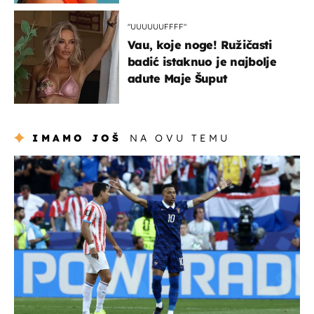
"UUUUUUFFFF"
Vau, koje noge! Ružičasti
badić istaknuo je najbolje
adute Maje Šuput
IMAMO JOŠ
NA OVU TEMU
svjetsko prvenstvo 2026