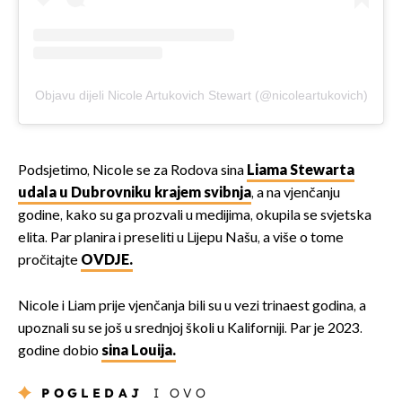
Objavu dijeli Nicole Artukovich Stewart (@nicoleartukovich)
Podsjetimo, Nicole se za Rodova sina
Liama Stewarta
udala u Dubrovniku krajem svibnja
, a na vjenčanju
godine, kako su ga prozvali u medijima, okupila se svjetska
elita. Par planira i preseliti u Lijepu Našu, a više o tome
pročitajte
OVDJE.
Nicole i Liam prije vjenčanja bili su u vezi trinaest godina, a
upoznali su se još u srednjoj školi u Kaliforniji. Par je 2023.
godine dobio
sina Louija.
POGLEDAJ
I OVO