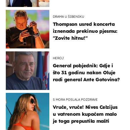
slavilo se uz Olivera i Rozgu
DRAMA U ŠIBENIKU
Thompson usred koncerta
iznenada prekinuo pjesmu:
"Zovite hitnu!"
HEROJ
General pobjednik: Gdje i
što 31 godinu nakon Oluje
radi general Ante Gotovina?
S MORA POSLALA POZDRAVE
Vruće, vruće! Nives Celzijus
u vatrenom kupaćem malo
je toga prepustila mašti