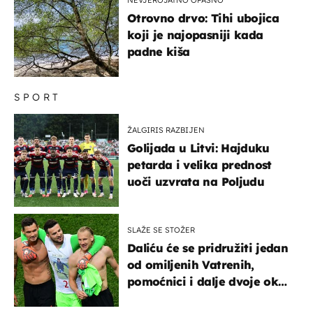
Otrovno drvo: Tihi ubojica
koji je najopasniji kada
padne kiša
SPORT
ŽALGIRIS RAZBIJEN
Golijada u Litvi: Hajduku
petarda i velika prednost
uoči uzvrata na Poljudu
SLAŽE SE STOŽER
Daliću će se pridružiti jedan
od omiljenih Vatrenih,
pomoćnici i dalje dvoje oko
ponude