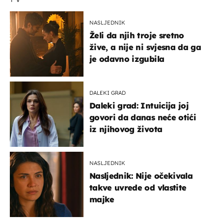
NASLJEDNIK
Želi da njih troje sretno
žive, a nije ni svjesna da ga
je odavno izgubila
DALEKI GRAD
Daleki grad: Intuicija joj
govori da danas neće otići
iz njihovog života
NASLJEDNIK
Nasljednik: Nije očekivala
takve uvrede od vlastite
majke