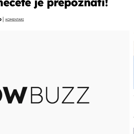
nećete je prepoznati!
D
KOMENTARI