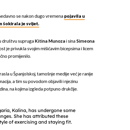
edavno se nakon dugo vremena
pojavila u
 šokirala je svijet.
i u društvu supruga
Kitina Munoza
i sina
Simeona
ost je privukla svojim mišićavim bicepsima i licem
ično promijenilo.
asla u Španjolskoj, tamošnje medije već je ranije
macija, a tim su povodom objavili i njezinu
dina, na kojima izgleda potpuno drukčije.
garia, Kalina, has undergone some
anges. She has attributed these
tyle of exercising and staying fit.