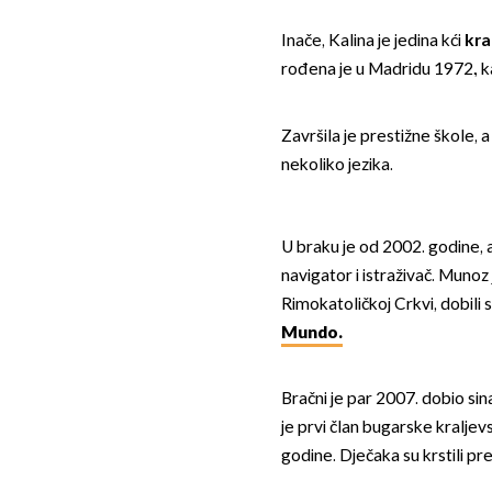
Inače, Kalina je jedina kći
kra
rođena je u Madridu 1972., k
Završila je prestižne škole, 
nekoliko jezika.
U braku je od 2002. godine, a
navigator i istraživač. Munoz j
Rimokatoličkoj Crkvi, dobili 
Mundo.
Bračni je par 2007. dobio sin
je prvi član bugarske kraljevs
godine. Dječaka su krstili p