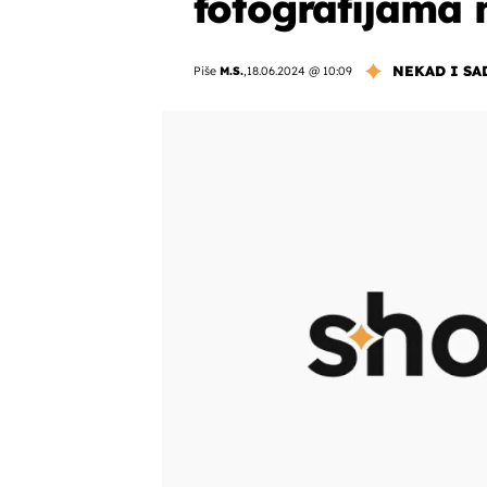
fotografijama 
NEKAD I SA
Piše
M.S.
,
18.06.2024 @ 10:09