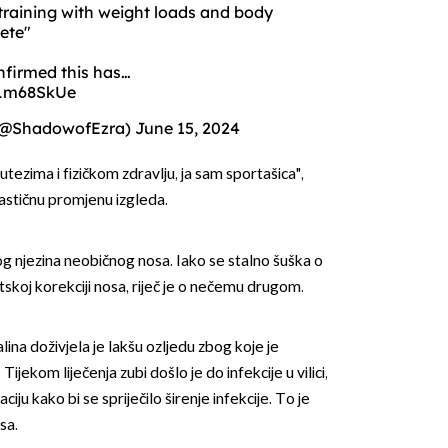
training with weight loads and body
lete"
firmed this has…
wLm68SkUe
 (@ShadowofEzra)
June 15, 2024
tezima i fizičkom zdravlju, ja sam sportašica",
OMOGUĆI OBAVIJESTI
rastičnu promjenu izgleda.
bog njezina neobičnog nosa. Iako se stalno šuška o
koj korekciji nosa, riječ je o nečemu drugom.
ina doživjela je lakšu ozljedu zbog koje je
ijekom liječenja zubi došlo je do infekcije u vilici,
iju kako bi se spriječilo širenje infekcije. To je
sa.