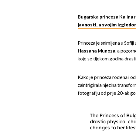
Bugarska princeza Kalina
n
javnosti, a svojim izgledom
Princeza je snimljena u Sofij
Hassana Munoza
, a pozorn
koje se tijekom godina drast
Kako je princeza rođena i odr
zaintrigirala njezina transfor
fotografiju od prije 20-ak go
The Princess of Bul
drastic physical ch
changes to her lifes