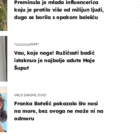
Preminula je mlada influencerica
koju je pratilo više od milijun ljudi,
dugo se borila s opakom bolešću
"UUUUUUFFFF"
Vau, koje noge! Ružičasti badić
istaknuo je najbolje adute Maje
Šuput
VRLO ZANIMLJIVO!
Franka Batelić pokazala što nosi
na more, bez ovoga ne može ni na
odmoru