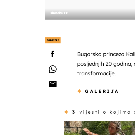
showbuzz
PODIJELI
Bugarska princeza Kali
posljednjih 20 godina, 
transformacije.
GALERIJA
3
vijesti o kojima