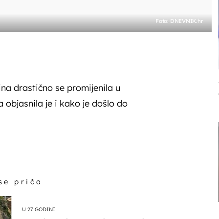
Foto: DNEVNIK.hr
na drastično se promijenila u
a objasnila je i kako je došlo do
 se priča
U 27. GODINI