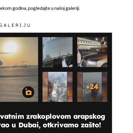
jekom godina, pogledajte u našoj galeriji.
 GALERIJU
+
24
ivatnim zrakoplovom arapskog
vao u Dubai, otkrivamo zašto!