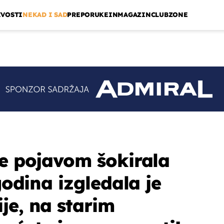
IVOSTI
NEKAD I SAD
PREPORUKE
INMAGAZIN
CLUBZONE
je pojavom šokirala
 godina izgledala je
je, na starim