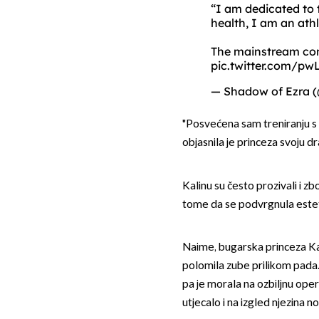
“I am dedicated to 
health, I am an ath
The mainstream con
pic.twitter.com/p
— Shadow of Ezra
"Posvećena sam treniranju s u
objasnila je princeza svoju d
Kalinu su često prozivali i z
tome da se podvrgnula estets
Naime, bugarska princeza Kal
polomila zube prilikom pada. T
pa je morala na ozbiljnu operac
utjecalo i na izgled njezina no