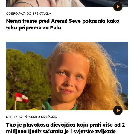
ODBROJAVA DO SPEKTAKLA
Nema treme pred Arenu! Seve pokazala kako
teku pripreme za Pulu
HIT NA DRUŠTVENIM MREŽAMA!
Tko je plavokosa djevojčica koju prati više od 2
milijuna ljudi? Očarala je i svjetske zvijezde