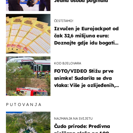
Jedna osoba poginula
ČESTITAMO!
Izvučen je Eurojackpot od
čak 32,6 milijuna eura:
Doznajte gdje idu bogati
dobitci u Hrvatskoj
KOD BJELOVARA
FOTO/VIDEO Stižu prve
snimke! Sudarila se dva
vlaka: Više je ozlijeđenih,
hitne službe na terenu
PUTOVANJA
NAJMANJA NA SVIJETU
Čudo prirode: Predivna