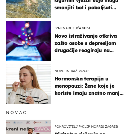
sigurnih vježbi koje mogu
smanjiti bol i poboljšati
pokretljivost
IZNENAĐUJUĆA VEZA
Novo istraživanje otkriva
zašto osobe s depresijom
drugačije reagiraju na
lajkove
NOVO ISTRAŽIVANJE
Hormonska terapija u
menopauzi: Žene koje je
koriste imaju znatno manji
rizik od ovoga
NOVAC
POKROVITELJ PHILIP MORRIS ZAGREB