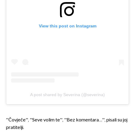
View this post on Instagram
A post shared by Severina (@severina)
''Čovječe'', ''Seve volim te'', ''Bez komentara…'', pisali su joj
pratitelji.