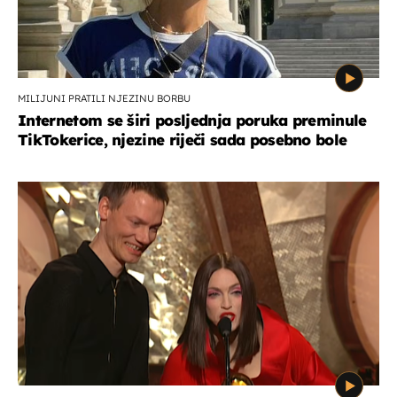
MILIJUNI PRATILI NJEZINU BORBU
Internetom se širi posljednja poruka preminule
TikTokerice, njezine riječi sada posebno bole