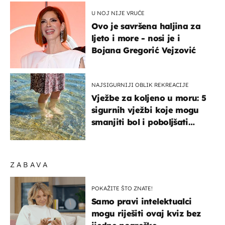
U NOJ NIJE VRUĆE
Ovo je savršena haljina za
ljeto i more - nosi je i
Bojana Gregorić Vejzović
NAJSIGURNIJI OBLIK REKREACIJE
Vježbe za koljeno u moru: 5
sigurnih vježbi koje mogu
smanjiti bol i poboljšati
pokretljivost
ZABAVA
POKAŽITE ŠTO ZNATE!
Samo pravi intelektualci
mogu riješiti ovaj kviz bez