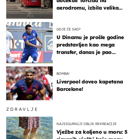
dočekali Torcidu na
aerodromu, izbila velika
masovna tučnjava
GDJE ĆE SAD?
U Dinamu je prošle godine
predstavljen kao mega
transfer, danas je pao
najniže u karijeri
BOMBA!
Liverpool doveo kapetana
Barcelone!
ZDRAVLJE
NAJSIGURNIJI OBLIK REKREACIJE
Vježbe za koljeno u moru: 5