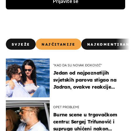
Prijavite se
SVJEŽE
NAJČITANIJE
NAJKOMENTIRAN
"KAO DA SU NOVAK ĐOKOVIĆ"
Jedan od najpoznatijih
svjetskih parova stigao na
Jadran, ovakve reakcije
vjerojatno nisu očekivali
OPET PROBLEMI
Burne scene u trgovačkom
centru: Sergej Trifunović i
supruga uhićeni nakon