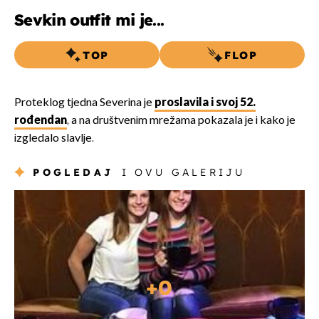
Sevkin outfit mi je...
TOP
FLOP
Proteklog tjedna Severina je
proslavila i svoj 52.
rođendan
, a na društvenim mrežama pokazala je i kako je
izgledalo slavlje.
POGLEDAJ
I OVU GALERIJU
+
0