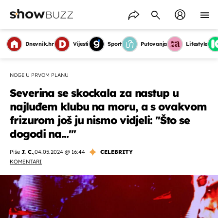
Dnevnik.hr
Vijesti
Sport
Putovanja
Lifestyle
NOGE U PRVOM PLANU
Severina se skockala za nastup u
najluđem klubu na moru, a s ovakvom
frizurom još ju nismo vidjeli: ''Što se
dogodi na...'''
Piše
J. C.
,
04.05.2024 @ 16:44
CELEBRITY
KOMENTARI
OMOGUĆI OBAVIJESTI