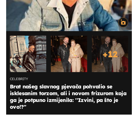
+
12
CELEBRITY
Brat našeg slavnog pjevača pohvalio se
isklesanim torzom, ali i novom frizurom koja
ga je potpuno izmijenila: ''Izvini, pa što je
ovo!?''