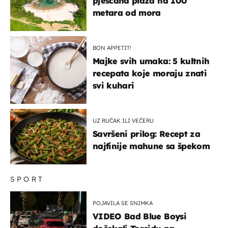
pješčana plaža na 100
metara od mora
BON APPETIT!
Majke svih umaka: 5 kultnih
recepata koje moraju znati
svi kuhari
UZ RUČAK ILI VEČERU
Savršeni prilog: Recept za
najfinije mahune sa špekom
SPORT
POJAVILA SE SNIMKA
VIDEO Bad Blue Boysi