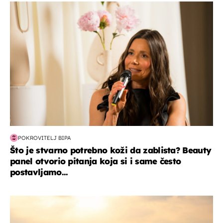
moda & ljepota
POKROVITELJ BIPA
Što je stvarno potrebno koži da zablista? Beauty
panel otvorio pitanja koja si i same često
postavljamo...
zanimljivosti