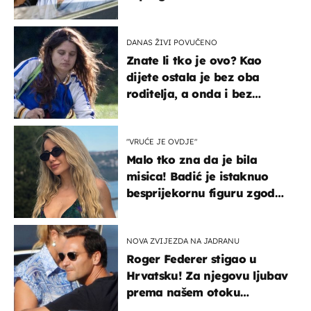
svađe!
DANAS ŽIVI POVUČENO
Znate li tko je ovo? Kao
dijete ostala je bez oba
roditelja, a onda i bez
milijuna koje je trebala
naslijediti
"VRUĆE JE OVDJE"
Malo tko zna da je bila
misica! Badić je istaknuo
besprijekornu figuru zgodne
voditeljice
NOVA ZVIJEZDA NA JADRANU
Roger Federer stigao u
Hrvatsku! Za njegovu ljubav
prema našem otoku
zaslužan je jedan poznati