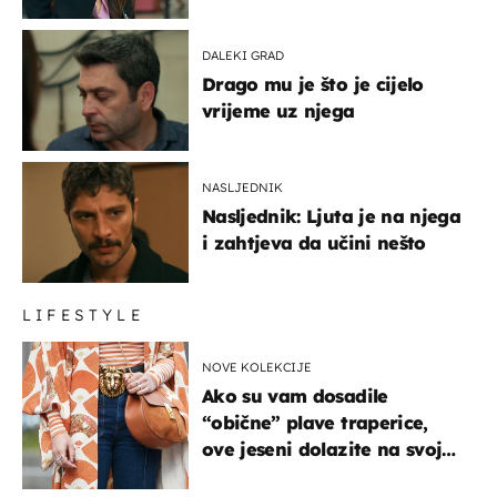
DALEKI GRAD
Drago mu je što je cijelo
vrijeme uz njega
NASLJEDNIK
Nasljednik: Ljuta je na njega
i zahtjeva da učini nešto
LIFESTYLE
NOVE KOLEKCIJE
Ako su vam dosadile
“obične” plave traperice,
ove jeseni dolazite na svoje
- izdvajamo 15 hit modela