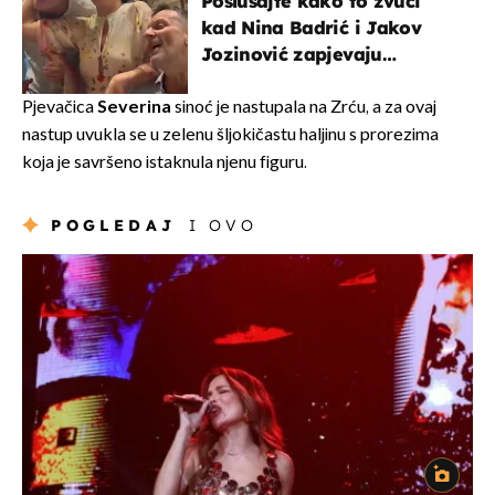
Poslušajte kako to zvuči
kad Nina Badrić i Jakov
Jozinović zapjevaju
Oliverov hit!
Pjevačica
Severina
sinoć je nastupala na Zrću, a za ovaj
nastup uvukla se u zelenu šljokičastu haljinu s prorezima
koja je savršeno istaknula njenu figuru.
POGLEDAJ
I OVO