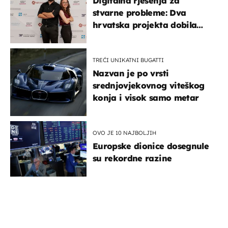
Digitalna rješenja za
stvarne probleme: Dva
hrvatska projekta dobila
potporu za razvoj
TREĆI UNIKATNI BUGATTI
Nazvan je po vrsti
srednjovjekovnog viteškog
konja i visok samo metar
OVO JE 10 NAJBOLJIH
Europske dionice dosegnule
su rekordne razine