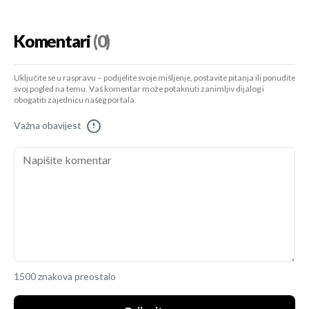
Komentari
(0)
Uključite se u raspravu – podijelite svoje mišljenje, postavite pitanja ili ponudite
svoj pogled na temu. Vaš komentar može potaknuti zanimljiv dijalog i
obogatiti zajednicu našeg portala.
Važna obavijest
!
1500 znakova preostalo