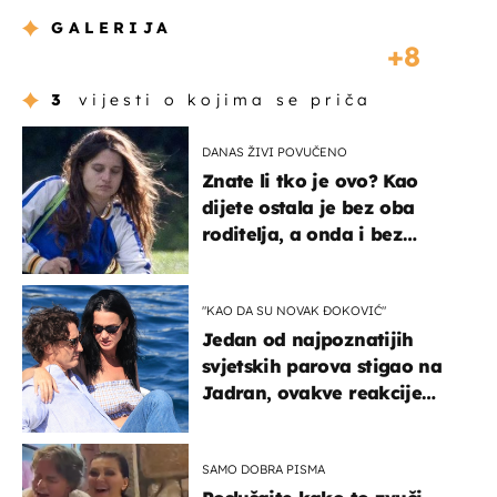
GALERIJA
8
3
vijesti o kojima se priča
DANAS ŽIVI POVUČENO
Znate li tko je ovo? Kao
dijete ostala je bez oba
roditelja, a onda i bez
milijuna koje je trebala
naslijediti
"KAO DA SU NOVAK ĐOKOVIĆ"
Jedan od najpoznatijih
svjetskih parova stigao na
Jadran, ovakve reakcije
vjerojatno nisu očekivali
SAMO DOBRA PISMA