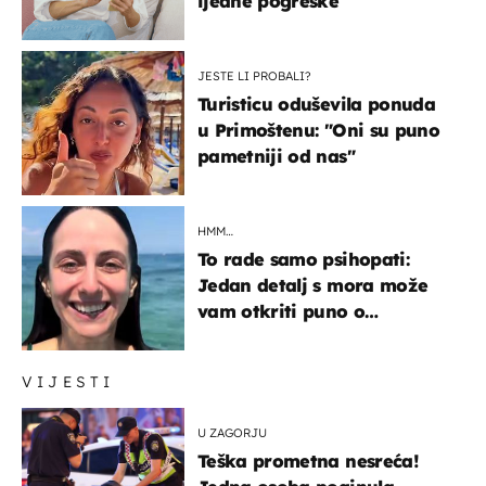
ijedne pogreške
JESTE LI PROBALI?
Turisticu oduševila ponuda
u Primoštenu: "Oni su puno
pametniji od nas"
HMM…
To rade samo psihopati:
Jedan detalj s mora može
vam otkriti puno o
prijateljima
VIJESTI
U ZAGORJU
Teška prometna nesreća!