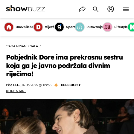
Dnevnik.hr
Vijesti
Sport
Putovanja
Lifestyle
''TADA NISAM ZNALA...''
Pobjednik Dore ima prekrasnu sestru
koja ga je javno podržala divnim
riječima!
Piše
H.L.
,
04.03.2025 @ 09:35
CELEBRITY
KOMENTARI
OMOGUĆI OBAVIJESTI