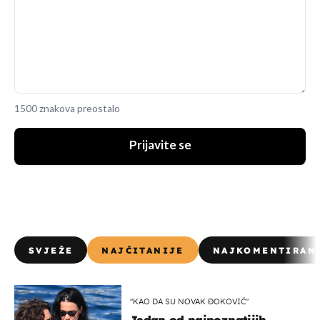
1500 znakova preostalo
Prijavite se
SVJEŽE
NAJČITANIJE
NAJKOMENTIRAN
"KAO DA SU NOVAK ĐOKOVIĆ"