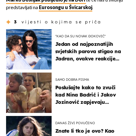
Marko Bošnjak pobijedio je na Dori
te će nas u svibnju
predstavljati na
Eurosongu u Švicarskoj
.
3
vijesti o kojima se priča
"KAO DA SU NOVAK ĐOKOVIĆ"
Jedan od najpoznatijih
svjetskih parova stigao na
Jadran, ovakve reakcije
vjerojatno nisu očekivali
SAMO DOBRA PISMA
Poslušajte kako to zvuči
kad Nina Badrić i Jakov
Jozinović zapjevaju
Oliverov hit!
DANAS ŽIVI POVUČENO
Znate li tko je ovo? Kao