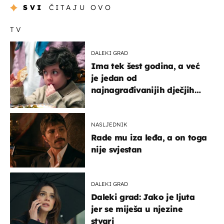
SVI
ČITAJU OVO
TV
DALEKI GRAD
Ima tek šest godina, a već
je jedan od
najnagrađivanijih dječjih
glumaca
NASLJEDNIK
Rade mu iza leđa, a on toga
nije svjestan
DALEKI GRAD
Daleki grad: Jako je ljuta
jer se miješa u njezine
stvari