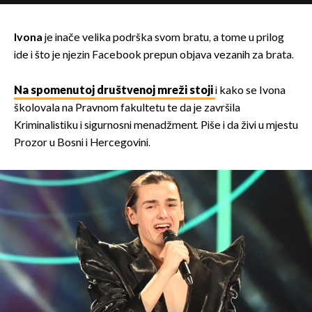
Ivona
je inače velika podrška svom bratu, a tome u prilog
ide i što je njezin Facebook prepun objava vezanih za brata.
Na spomenutoj društvenoj mreži stoji
i kako se Ivona
školovala na Pravnom fakultetu te da je završila
Kriminalistiku i sigurnosni menadžment. Piše i da živi u mjestu
Prozor u Bosni i Hercegovini.