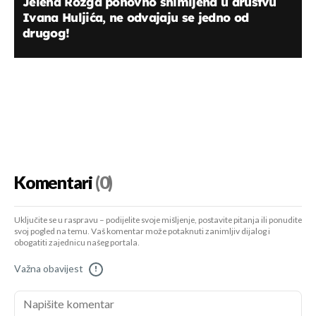
Jelena Rozga ponovno snimljena u društvu
Ivana Huljića, ne odvajaju se jedno od
drugog!
Komentari
(0)
Uključite se u raspravu – podijelite svoje mišljenje, postavite pitanja ili ponudite
svoj pogled na temu. Vaš komentar može potaknuti zanimljiv dijalog i
obogatiti zajednicu našeg portala.
Važna obavijest
!