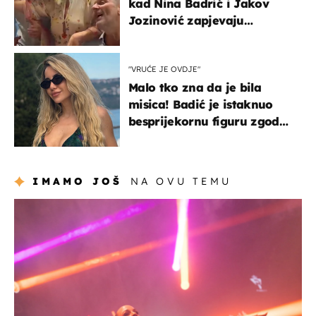
kad Nina Badrić i Jakov
Jozinović zapjevaju
Oliverov hit!
"VRUĆE JE OVDJE"
Malo tko zna da je bila
misica! Badić je istaknuo
besprijekornu figuru zgodne
voditeljice
IMAMO JOŠ
NA OVU TEMU
kultura & zabava