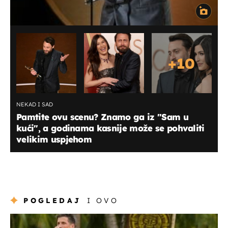
+
10
NEKAD I SAD
Pamtite ovu scenu? Znamo ga iz "Sam u
kući", a godinama kasnije može se pohvaliti
velikim uspjehom
POGLEDAJ
I OVO