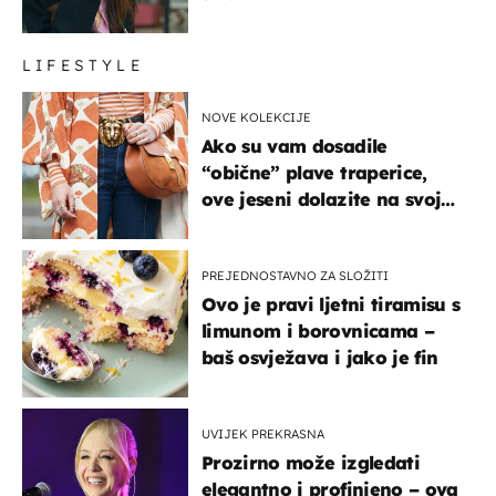
LIFESTYLE
NOVE KOLEKCIJE
Ako su vam dosadile
“obične” plave traperice,
ove jeseni dolazite na svoje
- izdvajamo 15 hit modela
PREJEDNOSTAVNO ZA SLOŽITI
Ovo je pravi ljetni tiramisu s
limunom i borovnicama –
baš osvježava i jako je fin
UVIJEK PREKRASNA
Prozirno može izgledati
elegantno i profinjeno – ova