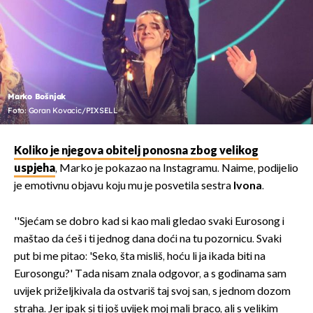
Marko Bošnjak
Foto: Goran Kovacic/PIXSELL
Koliko je njegova obitelj ponosna zbog velikog
uspjeha
, Marko je pokazao na Instagramu. Naime, podijelio
je emotivnu objavu koju mu je posvetila sestra
Ivona
.
''Sjećam se dobro kad si kao mali gledao svaki Eurosong i
maštao da ćeš i ti jednog dana doći na tu pozornicu. Svaki
put bi me pitao: 'Seko, šta misliš, hoću li ja ikada biti na
Eurosongu?' Tada nisam znala odgovor, a s godinama sam
uvijek priželjkivala da ostvariš taj svoj san, s jednom dozom
straha. Jer ipak si ti još uvijek moj mali braco, ali s velikim