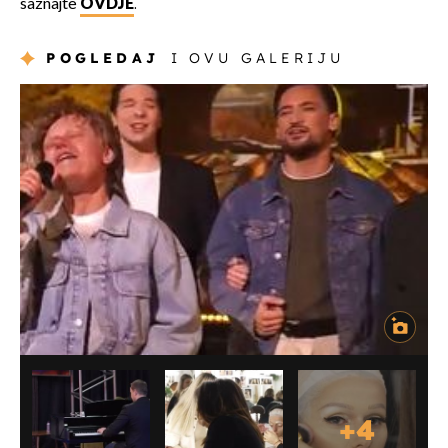
saznajte
OVDJE
.
POGLEDAJ
I OVU GALERIJU
+
4