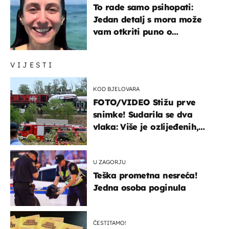
To rade samo psihopati:
Jedan detalj s mora može
vam otkriti puno o
prijateljima
VIJESTI
KOD BJELOVARA
FOTO/VIDEO Stižu prve
snimke! Sudarila se dva
vlaka: Više je ozlijeđenih,
hitne službe na terenu
U ZAGORJU
Teška prometna nesreća!
Jedna osoba poginula
ČESTITAMO!