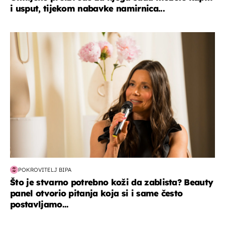
i usput, tijekom nabavke namirnica...
moda & ljepota
POKROVITELJ BIPA
Što je stvarno potrebno koži da zablista? Beauty
panel otvorio pitanja koja si i same često
postavljamo...