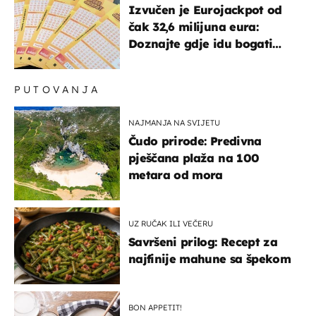
Izvučen je Eurojackpot od
čak 32,6 milijuna eura:
Doznajte gdje idu bogati
dobitci u Hrvatskoj
PUTOVANJA
NAJMANJA NA SVIJETU
Čudo prirode: Predivna
pješčana plaža na 100
metara od mora
UZ RUČAK ILI VEČERU
Savršeni prilog: Recept za
najfinije mahune sa špekom
BON APPETIT!