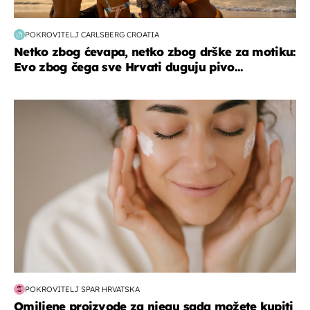
POKROVITELJ CARLSBERG CROATIA
Netko zbog ćevapa, netko zbog drške za motiku:
Evo zbog čega sve Hrvati duguju pivo...
moda & ljepota
POKROVITELJ SPAR HRVATSKA
Omiljene proizvode za njegu sada možete kupiti