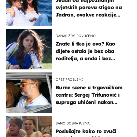
Jedan od najpoznatijih
svjetskih parova stigao na
Jadran, ovakve reakcije
vjerojatno nisu očekivali
DANAS ŽIVI POVUČENO
Znate li tko je ovo? Kao
dijete ostala je bez oba
roditelja, a onda i bez
milijuna koje je trebala
naslijediti
OPET PROBLEMI
Burne scene u trgovačkom
centru: Sergej Trifunović i
supruga uhićeni nakon
svađe!
SAMO DOBRA PISMA
Poslušajte kako to zvuči