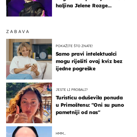
haljina Jelene Rozge
najbolji je dokaz
ZABAVA
POKAŽITE ŠTO ZNATE!
Samo pravi intelektualci
mogu riješiti ovaj kviz bez
ijedne pogreške
JESTE LI PROBALI?
Turisticu oduševila ponuda
u Primoštenu: "Oni su puno
pametniji od nas"
HMM…