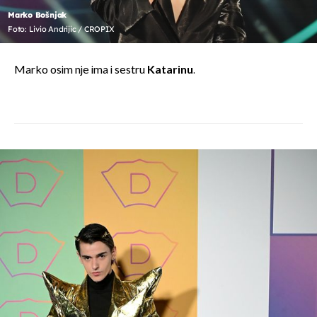
Marko Bošnjak
Foto: Livio Andrijic / CROPIX
Marko osim nje ima i sestru
Katarinu
.