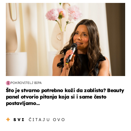
moda & ljepota
POKROVITELJ BIPA
Što je stvarno potrebno koži da zablista? Beauty
panel otvorio pitanja koja si i same često
postavljamo...
SVI
ČITAJU OVO