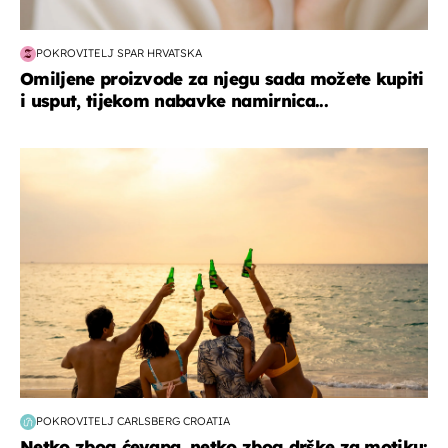
POKROVITELJ SPAR HRVATSKA
Omiljene proizvode za njegu sada možete kupiti
i usput, tijekom nabavke namirnica...
zanimljivosti
POKROVITELJ CARLSBERG CROATIA
Netko zbog ćevapa, netko zbog drške za motiku: