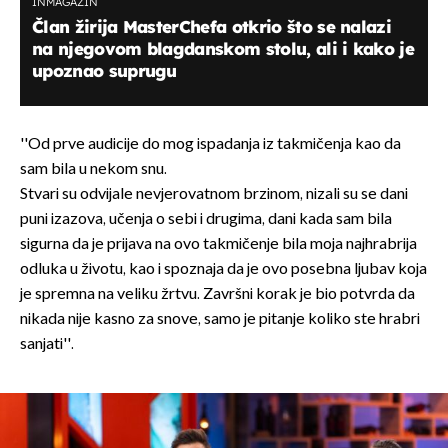
INMAGAZIN
Član žirija MasterChefa otkrio što se nalazi
na njegovom blagdanskom stolu, ali i kako je
upoznao suprugu
''Od prve audicije do mog ispadanja iz takmičenja kao da
sam bila u nekom snu.
Stvari su odvijale nevjerovatnom brzinom, nizali su se dani
puni izazova, učenja o sebi i drugima, dani kada sam bila
sigurna da je prijava na ovo takmičenje bila moja najhrabrija
odluka u životu, kao i spoznaja da je ovo posebna ljubav koja
je spremna na veliku žrtvu. Završni korak je bio potvrda da
nikada nije kasno za snove, samo je pitanje koliko ste hrabri
sanjati''.