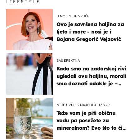
LIFESTYLE
U NOJ NIJE VRUĆE
Ovo je savršena haljina za
ljeto i more - nosi je i
Bojana Gregorić Vejzović
BAŠ EFEKTNA
Kada smo na zadarskoj rivi
ugledali ovu haljinu, morali
smo doznati odakle je –
košta samo 18 eura
NIJE UVIJEK NAJBOLJI IZBOR
Teže vam je piti običnu
vodu pa posežete za
mineralnom? Evo što to čini
organizmu