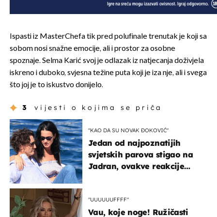
Ispasti iz MasterChefa tik pred polufinale trenutak je koji sa
sobom nosi snažne emocije, ali i prostor za osobne
spoznaje. Selma Karić svoj je odlazak iz natjecanja doživjela
iskreno i duboko, svjesna težine puta koji je iza nje, ali i svega
što joj je to iskustvo donijelo.
3
vijesti o kojima se priča
"KAO DA SU NOVAK ĐOKOVIĆ"
Jedan od najpoznatijih
svjetskih parova stigao na
Jadran, ovakve reakcije
vjerojatno nisu očekivali
"UUUUUUFFFF"
Vau, koje noge! Ružičasti