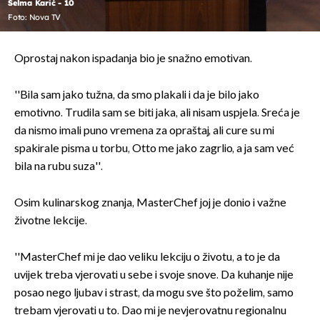
Selma Karić - 10
Foto: Nova TV
Oprostaj nakon ispadanja bio je snažno emotivan.
''Bila sam jako tužna, da smo plakali i da je bilo jako
emotivno. Trudila sam se biti jaka, ali nisam uspjela. Sreća je
da nismo imali puno vremena za opraštaj, ali cure su mi
spakirale pisma u torbu, Otto me jako zagrlio, a ja sam već
bila na rubu suza''.
Osim kulinarskog znanja, MasterChef joj je donio i važne
životne lekcije.
''MasterChef mi je dao veliku lekciju o životu, a to je da
uvijek treba vjerovati u sebe i svoje snove. Da kuhanje nije
posao nego ljubav i strast, da mogu sve što poželim, samo
trebam vjerovati u to. Dao mi je nevjerovatnu regionalnu