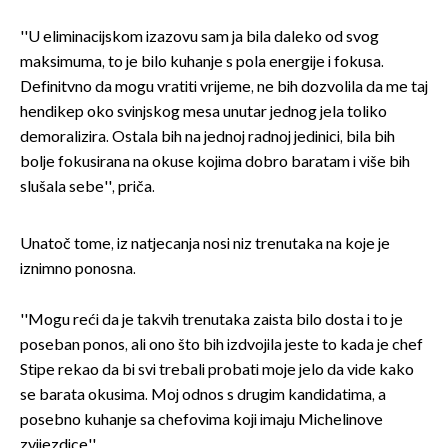
''U eliminacijskom izazovu sam ja bila daleko od svog
maksimuma, to je bilo kuhanje s pola energije i fokusa.
Definitvno da mogu vratiti vrijeme, ne bih dozvolila da me taj
hendikep oko svinjskog mesa unutar jednog jela toliko
demoralizira. Ostala bih na jednoj radnoj jedinici, bila bih
bolje fokusirana na okuse kojima dobro baratam i više bih
slušala sebe'', priča.
Unatoč tome, iz natjecanja nosi niz trenutaka na koje je
iznimno ponosna.
''Mogu reći da je takvih trenutaka zaista bilo dosta i to je
poseban ponos, ali ono što bih izdvojila jeste to kada je chef
Stipe rekao da bi svi trebali probati moje jelo da vide kako
se barata okusima. Moj odnos s drugim kandidatima, a
posebno kuhanje sa chefovima koji imaju Michelinove
zvijezdice''.