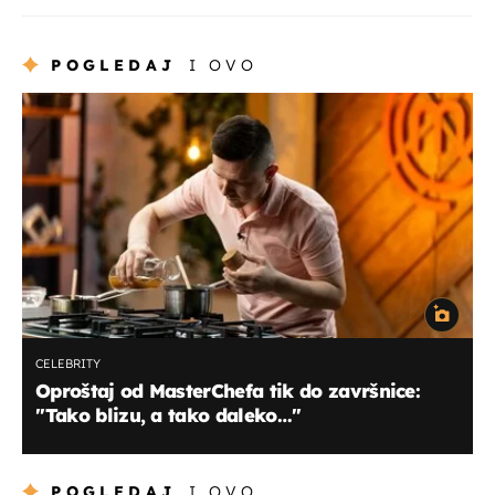
POGLEDAJ
I OVO
CELEBRITY
Oproštaj od MasterChefa tik do završnice:
''Tako blizu, a tako daleko…''
POGLEDAJ
I OVO