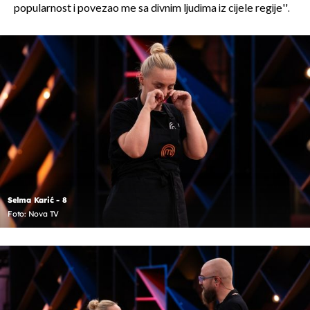
popularnost i povezao me sa divnim ljudima iz cijele regije''.
Selma Karić - 8
Foto: Nova TV