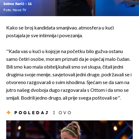
Selma Karić - 11
Foto: Nova TV
Kako se broj kandidata smanjivao, atmosfera u kući
postajala je sve intimnija i povezanija.
''Kada vas u kući u kojoj je na početku bilo gužva ostanu
samo četiri osobe, moram priznati da je osjećaj malo čudan.
Bili smo kao mala obitelj,kuhali smo svi skupa, čitali jedni
drugima svoje menije, savjetovali jedni druge, podržavali se i
otvoreno razgovarali o svim ishodima. Sjećam se da sam na
jutro našeg dvoboja dugo razgovarala s Ottom i da smo se
smijali. Bodrili jedno drugo, ali prije svega poštovali se''.
POGLEDAJ
I OVO