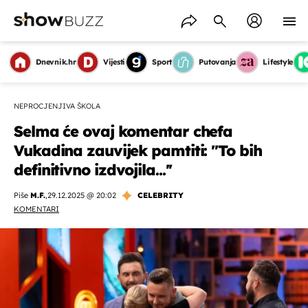
Dnevnik.hr
Vijesti
Sport
Putovanja
Lifestyle
NEPROCJENJIVA ŠKOLA
Selma će ovaj komentar chefa
Vukadina zauvijek pamtiti: ''To bih
definitivno izdvojila...''
Piše
M.F.
,
29.12.2025 @ 20:02
CELEBRITY
KOMENTARI
OMOGUĆI OBAVIJESTI