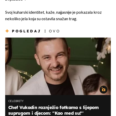
Svoj kuharski identitet, kaže, najjasnije je pokazala kroz
nekoliko jela koja su ostavila snažan trag.
POGLEDAJ
I OVO
CELEBRITY
Chef Vukadin raznježio fotkama s lijepom
suprugom i djecom: ''Kao med su!''