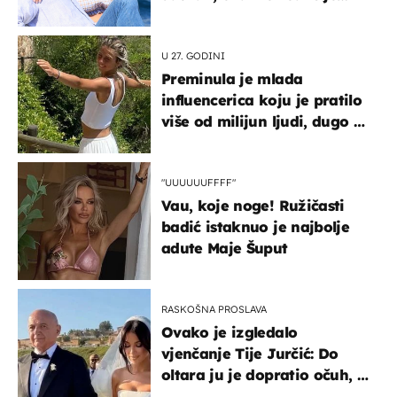
vjerojatno nisu očekivali
U 27. GODINI
Preminula je mlada
influencerica koju je pratilo
više od milijun ljudi, dugo se
borila s opakom bolešću
"UUUUUUFFFF"
Vau, koje noge! Ružičasti
badić istaknuo je najbolje
adute Maje Šuput
RASKOŠNA PROSLAVA
Ovako je izgledalo
vjenčanje Tije Jurčić: Do
oltara ju je dopratio očuh, a
slavilo se uz Olivera i Rozgu