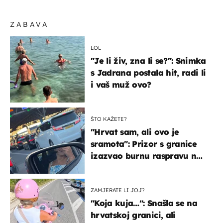
ZABAVA
LOL
"Je li živ, zna li se?": Snimka
s Jadrana postala hit, radi li
i vaš muž ovo?
ŠTO KAŽETE?
"Hrvat sam, ali ovo je
sramota": Prizor s granice
izazvao burnu raspravu na
društvenim mrežama
ZAMJERATE LI JOJ?
"Koja kuja…": Snašla se na
hrvatskoj granici, ali