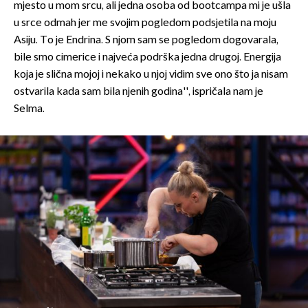
mjesto u mom srcu, ali jedna osoba od bootcampa mi je ušla
u srce odmah jer me svojim pogledom podsjetila na moju
Asiju. To je Endrina. S njom sam se pogledom dogovarala,
bile smo cimerice i najveća podrška jedna drugoj. Energija
koja je slična mojoj i nekako u njoj vidim sve ono što ja nisam
ostvarila kada sam bila njenih godina'', ispričala nam je
Selma.