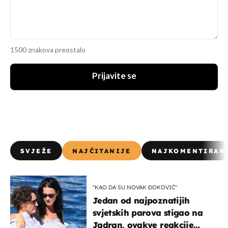
1500 znakova preostalo
Prijavite se
SVJEŽE
NAJČITANIJE
NAJKOMENTIRAN
"KAO DA SU NOVAK ĐOKOVIĆ"
Jedan od najpoznatijih
svjetskih parova stigao na
Jadran, ovakve reakcije