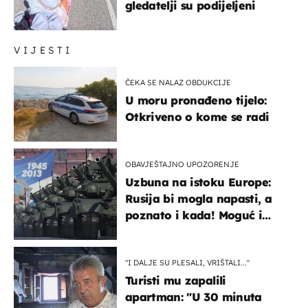
gledatelji su podijeljeni
VIJESTI
ČEKA SE NALAZ OBDUKCIJE
U moru pronađeno tijelo:
Otkriveno o kome se radi
OBAVJEŠTAJNO UPOZORENJE
Uzbuna na istoku Europe:
Rusija bi mogla napasti, a
poznato i kada! Moguć i
kopneni upad u članicu
NATO-a
"I DALJE SU PLESALI, VRIŠTALI..."
Turisti mu zapalili
apartman: "U 30 minuta