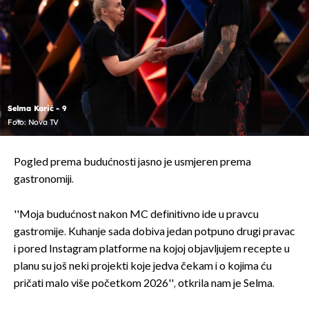
Selma Karić - 9
Foto: Nova TV
Pogled prema budućnosti jasno je usmjeren prema
gastronomiji.
''Moja budućnost nakon MC definitivno ide u pravcu
gastromije. Kuhanje sada dobiva jedan potpuno drugi pravac
i pored Instagram platforme na kojoj objavljujem recepte u
planu su još neki projekti koje jedva čekam i o kojima ću
pričati malo više početkom 2026'', otkrila nam je Selma.