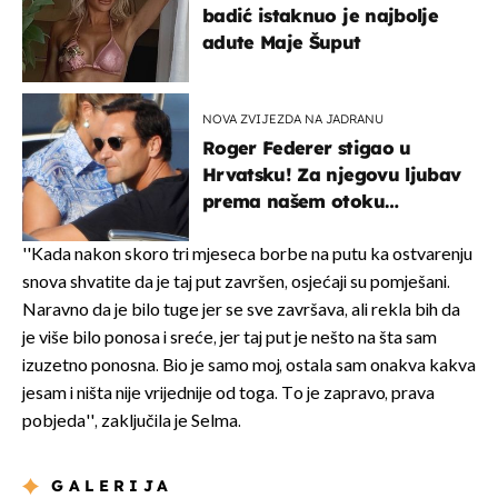
badić istaknuo je najbolje
adute Maje Šuput
NOVA ZVIJEZDA NA JADRANU
Roger Federer stigao u
Hrvatsku! Za njegovu ljubav
prema našem otoku
zaslužan je jedan poznati
Hrvat
''Kada nakon skoro tri mjeseca borbe na putu ka ostvarenju
snova shvatite da je taj put završen, osjećaji su pomješani.
Naravno da je bilo tuge jer se sve završava, ali rekla bih da
je više bilo ponosa i sreće, jer taj put je nešto na šta sam
izuzetno ponosna. Bio je samo moj, ostala sam onakva kakva
jesam i ništa nije vrijednije od toga. To je zapravo, prava
pobjeda'', zaključila je Selma.
GALERIJA