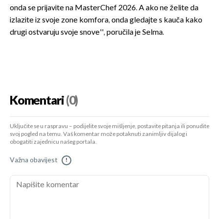
onda se prijavite na MasterChef 2026. A ako ne želite da
izlazite iz svoje zone komfora, onda gledajte s kauča kako
drugi ostvaruju svoje snove'', poručila je Selma.
Komentari
(0)
Uključite se u raspravu – podijelite svoje mišljenje, postavite pitanja ili ponudite
svoj pogled na temu. Vaš komentar može potaknuti zanimljiv dijalog i
obogatiti zajednicu našeg portala.
Važna obavijest
!