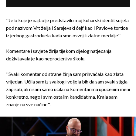
''Jelo koje je najbolje predstavilo moj kuharski identit su jela
pod nazivom Vrt želja I Sarajevski ćejf kao I Pavlove tortice
iz jednog gastroduela kada smo osvojili zlatne medalje''.
Komentare i savjete žirija tijekom cijelog natjecanja
doživljavala je kao neprocjenjivu školu.
''Svaki komentar od strane žirija sam prihvaćala kao zlata
vrijedan. Učila sam iz svakog i voljela bih da sam svaki stigla
zapisati, ali nisam samo učila na komentarima upućenim meni
konkretno, nego i svim ostalim kandidatima. Krala sam
znanje na sve načine''.