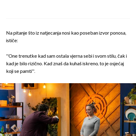
Na pitanje što iz natjecanja nosi kao poseban izvor ponosa,
ističe:
''One trenutke kad sam ostala vjerna sebi i svom stilu, čak i
kad je bilo rizično. Kad znaš da kuhaš iskreno, to je osjećaj
koji se pamti''.