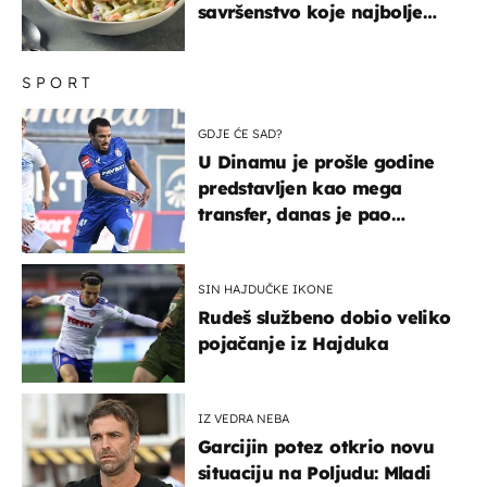
savršenstvo koje najbolje
paše uz pečeno meso
SPORT
GDJE ĆE SAD?
U Dinamu je prošle godine
predstavljen kao mega
transfer, danas je pao
najniže u karijeri
SIN HAJDUČKE IKONE
Rudeš službeno dobio veliko
pojačanje iz Hajduka
IZ VEDRA NEBA
Garcijin potez otkrio novu
situaciju na Poljudu: Mladi