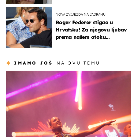
NOVA ZVIJEZDA NA JADRANU
Roger Federer stigao u
Hrvatsku! Za njegovu ljubav
prema našem otoku
zaslužan je jedan poznati
Hrvat
IMAMO JOŠ
NA OVU TEMU
kultura & zabava