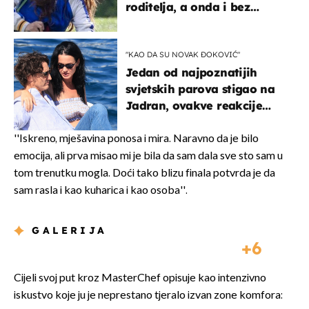
roditelja, a onda i bez
milijuna koje je trebala
naslijediti
"KAO DA SU NOVAK ĐOKOVIĆ"
Jedan od najpoznatijih
svjetskih parova stigao na
Jadran, ovakve reakcije
vjerojatno nisu očekivali
''Iskreno, mješavina ponosa i mira. Naravno da je bilo
emocija, ali prva misao mi je bila da sam dala sve sto sam u
tom trenutku mogla. Doći tako blizu finala potvrda je da
sam rasla i kao kuharica i kao osoba''.
GALERIJA
6
Cijeli svoj put kroz MasterChef opisuje kao intenzivno
iskustvo koje ju je neprestano tjeralo izvan zone komfora: