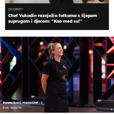
CELEBRITY
Chef Vukadin raznježio fotkama s lijepom
suprugom i djecom: ''Kao med su!''
Renata Burić, MasterChef - 1
Foto: Nova TV