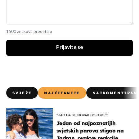
1500 znakova preostalo
Prijavite se
SVJEŽE
NAJČITANIJE
NAJKOMENTIRAN
"KAO DA SU NOVAK ĐOKOVIĆ"
Jedan od najpoznatijih
svjetskih parova stigao na
Jadran, ovakve reakcije