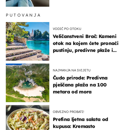
u Europi
PUTOVANJA
VODIČ PO OTOKU
Veličanstveni Brač: Kameni
otok na kojem ćete pronaći
pustinju, predivne plaže i
uzbudljivu hranu
NAJMANJA NA SVIJETU
Čudo prirode: Predivna
pješčana plaža na 100
metara od mora
OBVEZNO PROBATI!
Prefina ljetna salata od
kupusa: Kremasto