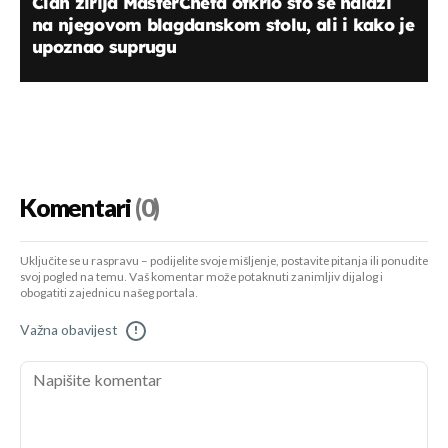
Član žirija MasterChefa otkrio što se nalazi
na njegovom blagdanskom stolu, ali i kako je
upoznao suprugu
Komentari
(0)
Uključite se u raspravu – podijelite svoje mišljenje, postavite pitanja ili ponudite
svoj pogled na temu. Vaš komentar može potaknuti zanimljiv dijalog i
obogatiti zajednicu našeg portala.
Važna obavijest
!