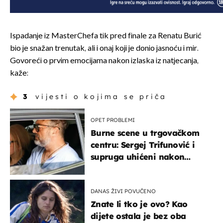
Ispadanje iz MasterChefa tik pred finale za Renatu Burić
bio je snažan trenutak, ali i onaj koji je donio jasnoću i mir.
Govoreći o prvim emocijama nakon izlaska iz natjecanja,
kaže:
3
vijesti o kojima se priča
OPET PROBLEMI
Burne scene u trgovačkom
centru: Sergej Trifunović i
supruga uhićeni nakon
svađe!
DANAS ŽIVI POVUČENO
Znate li tko je ovo? Kao
dijete ostala je bez oba