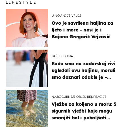
LIFESTYLE
U NOJ NIJE VRUĆE
Ovo je savršena haljina za
ljeto i more - nosi je i
Bojana Gregorić Vejzović
BAŠ EFEKTNA
Kada smo na zadarskoj rivi
ugledali ovu haljinu, morali
smo doznati odakle je –
košta samo 18 eura
NAJSIGURNIJI OBLIK REKREACIJE
Vježbe za koljeno u moru: 5
sigurnih vježbi koje mogu
smanjiti bol i poboljšati
pokretljivost