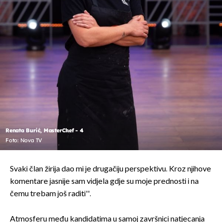
Renata Burić, MasterChef - 4
Foto: Nova TV
Svaki član žirija dao mi je drugačiju perspektivu. Kroz njihove
komentare jasnije sam vidjela gdje su moje prednosti i na
čemu trebam još raditi''.
Atmosferu među kandidatima u samoj završnici natjecanja