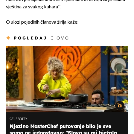
vještina za svakog kuhara''.
O ulozi pojedinih članova žirija kaže:
POGLEDAJ
I OVO
CELEBRITY
Njezino MasterChef putovanje bilo je sve
samo ne jednostavno: ''Slova su mi bježala,