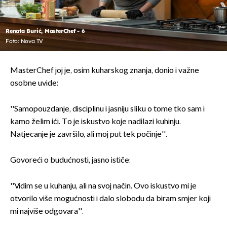
Renata Burić, MasterChef - 6
Foto: Nova TV
MasterChef joj je, osim kuharskog znanja, donio i važne
osobne uvide:
''Samopouzdanje, disciplinu i jasniju sliku o tome tko sam i
kamo želim ići. To je iskustvo koje nadilazi kuhinju.
Natjecanje je završilo, ali moj put tek počinje''.
Govoreći o budućnosti, jasno ističe:
''Vidim se u kuhanju, ali na svoj način. Ovo iskustvo mi je
otvorilo više mogućnosti i dalo slobodu da biram smjer koji
mi najviše odgovara''.