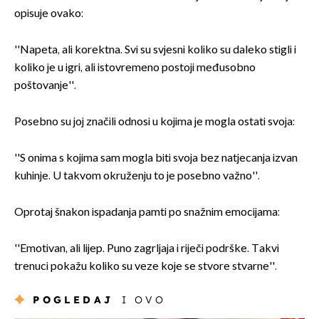
opisuje ovako:
''Napeta, ali korektna. Svi su svjesni koliko su daleko stigli i
koliko je u igri, ali istovremeno postoji međusobno
poštovanje''.
Posebno su joj značili odnosi u kojima je mogla ostati svoja:
''S onima s kojima sam mogla biti svoja bez natjecanja izvan
kuhinje. U takvom okruženju to je posebno važno''.
Oprotaj šnakon ispadanja pamti po snažnim emocijama:
''Emotivan, ali lijep. Puno zagrljaja i riječi podrške. Takvi
trenuci pokažu koliko su veze koje se stvore stvarne''.
POGLEDAJ
I OVO