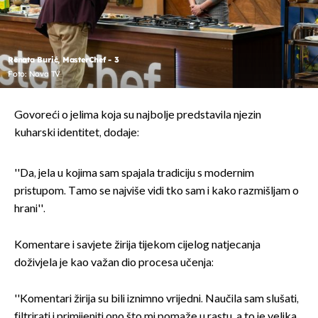
Renata Burić, MasterChef - 3
Foto: Nova TV
Govoreći o jelima koja su najbolje predstavila njezin
kuharski identitet, dodaje:
''Da, jela u kojima sam spajala tradiciju s modernim
pristupom. Tamo se najviše vidi tko sam i kako razmišljam o
hrani''.
Komentare i savjete žirija tijekom cijelog natjecanja
doživjela je kao važan dio procesa učenja:
''Komentari žirija su bili iznimno vrijedni. Naučila sam slušati,
filtrirati i primijeniti ono što mi pomaže u rastu, a to je velika