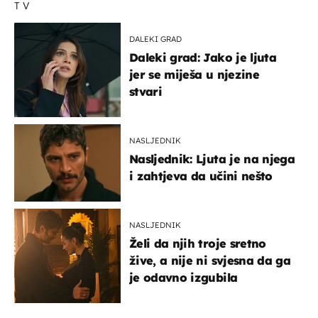
TV
DALEKI GRAD
Daleki grad: Jako je ljuta
jer se miješa u njezine
stvari
NASLJEDNIK
Nasljednik: Ljuta je na njega
i zahtjeva da učini nešto
NASLJEDNIK
Želi da njih troje sretno
žive, a nije ni svjesna da ga
je odavno izgubila