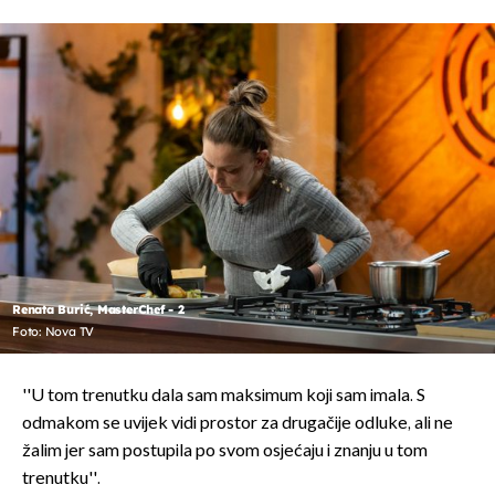
Renata Burić, MasterChef - 2
Foto: Nova TV
''U tom trenutku dala sam maksimum koji sam imala. S
odmakom se uvijek vidi prostor za drugačije odluke, ali ne
žalim jer sam postupila po svom osjećaju i znanju u tom
trenutku''.