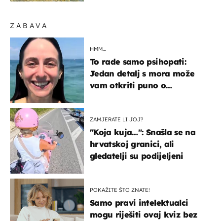
ZABAVA
HMM…
To rade samo psihopati:
Jedan detalj s mora može
vam otkriti puno o
prijateljima
ZAMJERATE LI JOJ?
"Koja kuja…": Snašla se na
hrvatskoj granici, ali
gledatelji su podijeljeni
POKAŽITE ŠTO ZNATE!
Samo pravi intelektualci
mogu riješiti ovaj kviz bez