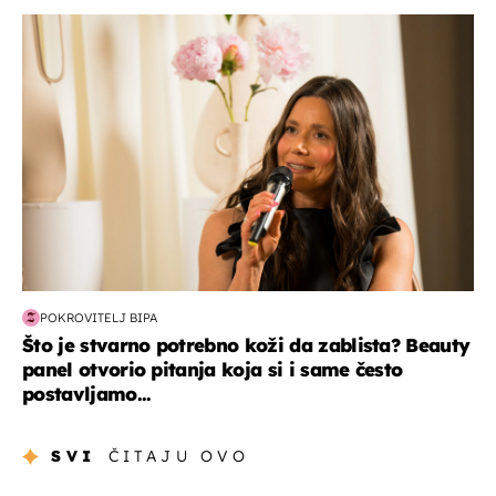
moda & ljepota
POKROVITELJ BIPA
Što je stvarno potrebno koži da zablista? Beauty
panel otvorio pitanja koja si i same često
postavljamo...
SVI
ČITAJU OVO