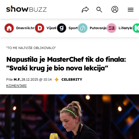
Dnevnik.hr
Vijesti
Sport
Putovanja
Lifestyle
''TO ME NAJVIŠE OBLIKOVALO''
Napustila je MasterChef tik do finala:
''Svaki krug je bio nova lekcija''
Piše
M.F.
,
28.12.2025 @ 10:14
CELEBRITY
KOMENTARI
OMOGUĆI OBAVIJESTI