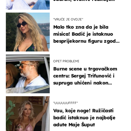
vjerojatno nisu očekivali
"VRUĆE JE OVDJE"
Malo tko zna da je bila
misica! Badić je istaknuo
besprijekornu figuru zgodne
voditeljice
OPET PROBLEMI
Burne scene u trgovačkom
centru: Sergej Trifunović i
supruga uhićeni nakon
svađe!
"UUUUUUFFFF"
Vau, koje noge! Ružičasti
badić istaknuo je najbolje
adute Maje Šuput