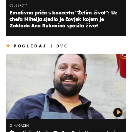
CELEBRITY
Emotivna priča s koncerta ''Želim život'': Uz
chefa Mihelja sjedio je čovjek kojem je
Zaklada Ana Rukavina spasila život
POGLEDAJ
I OVO
INMAGAZIN