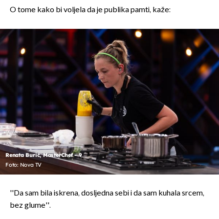
O tome kako bi voljela da je publika pamti, kaže:
Renata Burić, MasterChef - 9
Foto: Nova TV
''Da sam bila iskrena, dosljedna sebi i da sam kuhala srcem,
bez glume''.