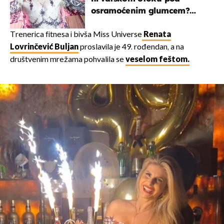
osramoćenim glumcem?
Bizarni prizori i danas
izazivaju nevjericu
Trenerica fitnesa i bivša Miss Universe
Renata
Lovrinčević Buljan
proslavila je 49. rođendan, a na
društvenim mrežama pohvalila se
veselom feštom.