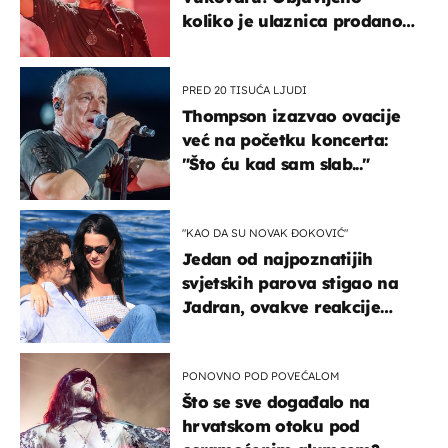
koliko je ulaznica prodano
u kratkom vremenu
PRED 20 TISUĆA LJUDI
Thompson izazvao ovacije
već na početku koncerta:
"Što ću kad sam slab..."
"KAO DA SU NOVAK ĐOKOVIĆ"
Jedan od najpoznatijih
svjetskih parova stigao na
Jadran, ovakve reakcije
vjerojatno nisu očekivali
PONOVNO POD POVEĆALOM
Što se sve događalo na
hrvatskom otoku pod