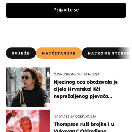
Prijavite se
SVJEŽE
NAJČITANIJE
NAJKOMENTIRAN
ČUVA USPOMENU NA NJEGA
Njezinog oca obožavala je
cijela Hrvatska! Kći
neprežaljenog pjevača
projurila špicom na dva
kotača
NADMAŠENA OČEKIVANJA
Thompson ruši brojke i u
Vukovaru! Objavljeno