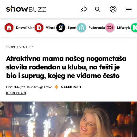
Dnevnik.hr
Vijesti
Sport
Putovanja
Lifestyle
''POPUT VINA SI''
Atraktivna mama našeg nogometaša
slavila rođendan u klubu, na fešti je
bio i suprug, kojeg ne viđamo često
Piše
H.L.
,
29.04.2025 @ 17:32
CELEBRITY
KOMENTARI
OMOGUĆI OBAVIJESTI