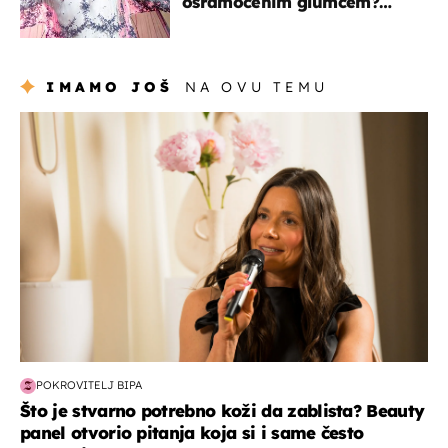
osramoćenim glumcem?
Bizarni prizori i danas
izazivaju nevjericu
IMAMO JOŠ
NA OVU TEMU
moda & ljepota
POKROVITELJ BIPA
Što je stvarno potrebno koži da zablista? Beauty
panel otvorio pitanja koja si i same često