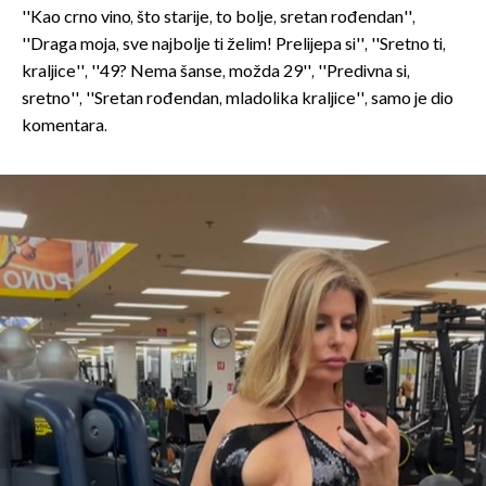
''Kao crno vino, što starije, to bolje, sretan rođendan'',
''Draga moja, sve najbolje ti želim! Prelijepa si'', ''Sretno ti,
kraljice'', ''49? Nema šanse, možda 29'', ''Predivna si,
sretno'', ''Sretan rođendan, mladolika kraljice'', samo je dio
komentara.