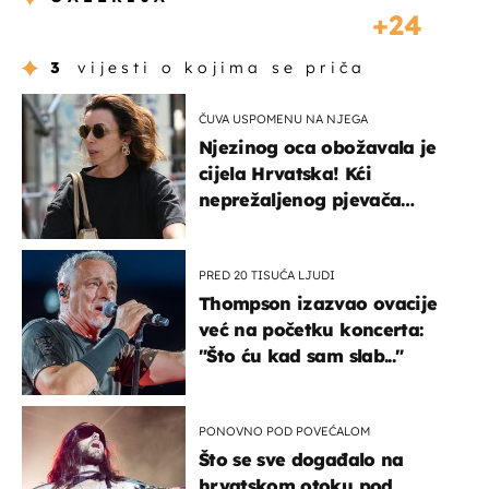
24
3
vijesti o kojima se priča
ČUVA USPOMENU NA NJEGA
Njezinog oca obožavala je
cijela Hrvatska! Kći
neprežaljenog pjevača
projurila špicom na dva
kotača
PRED 20 TISUĆA LJUDI
Thompson izazvao ovacije
već na početku koncerta:
"Što ću kad sam slab..."
PONOVNO POD POVEĆALOM
Što se sve događalo na
hrvatskom otoku pod