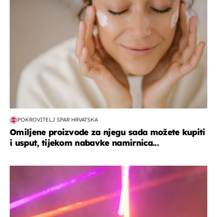
POKROVITELJ SPAR HRVATSKA
Omiljene proizvode za njegu sada možete kupiti
i usput, tijekom nabavke namirnica...
kultura & zabava