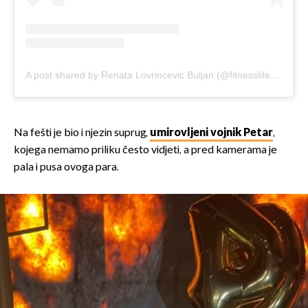
A post shared by Renata Lovrincevic Buljan (@fitnesslife_by_renata_)
Na fešti je bio i njezin suprug,
umirovljeni vojnik Petar
,
kojega nemamo priliku često vidjeti, a pred kamerama je
pala i pusa ovoga para.