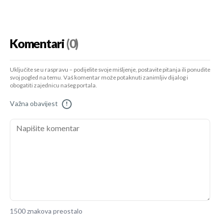
Komentari
(0)
Uključite se u raspravu – podijelite svoje mišljenje, postavite pitanja ili ponudite
svoj pogled na temu. Vaš komentar može potaknuti zanimljiv dijalog i
obogatiti zajednicu našeg portala.
Važna obavijest
!
1500 znakova preostalo