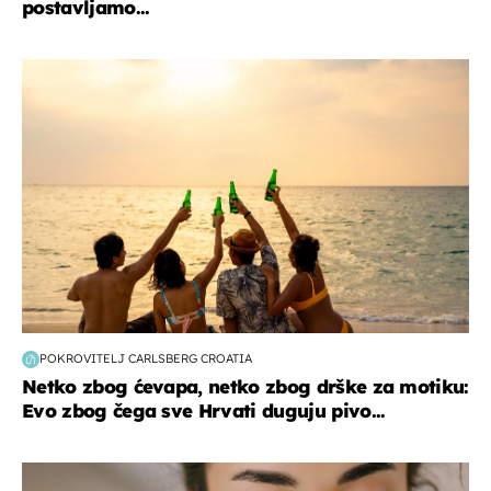
postavljamo...
zanimljivosti
POKROVITELJ CARLSBERG CROATIA
Netko zbog ćevapa, netko zbog drške za motiku:
Evo zbog čega sve Hrvati duguju pivo...
moda & ljepota