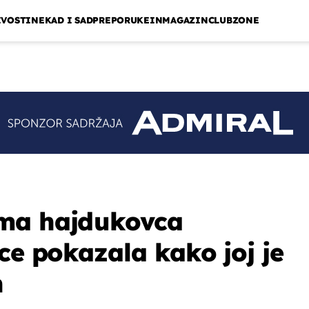
IVOSTI
NEKAD I SAD
PREPORUKE
INMAGAZIN
CLUBZONE
ma hajdukovca
ce pokazala kako joj je
n