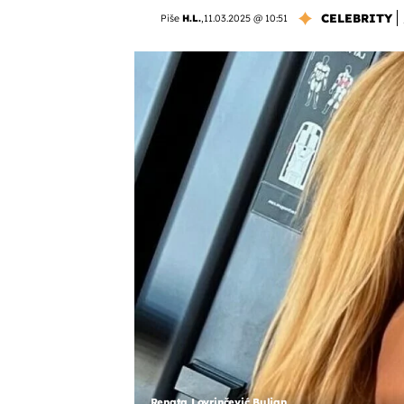
CELEBRITY
Piše
H.L.
,
11.03.2025 @ 10:51
Renata Lovrinčević Buljan