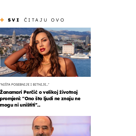
SVI
ČITAJU OVO
''NIŠTA POSEBNIJE I BITNIJE...''
Žanamari Perčić o velikoj životnoj
promjeni: "Ono što ljudi ne znaju ne
mogu ni uništiti''...