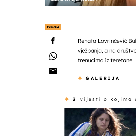
PODIJELI
Renata Lovrinčević Bulj
vježbanja, a na društ
trenucima iz teretane.
GALERIJA
3
vijesti o kojima