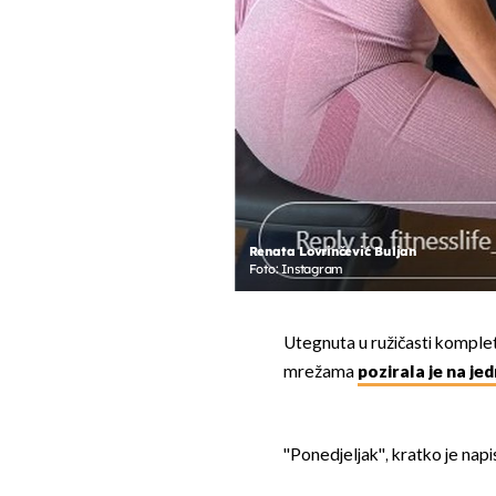
Renata Lovrinčević Buljan
Foto: Instagram
Utegnuta u ružičasti komplet
mrežama
pozirala je na je
''Ponedjeljak'', kratko je napi