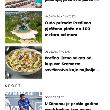
uzbudljivu hranu
NAJMANJA NA SVIJETU
Čudo prirode: Predivna
pješčana plaža na 100
metara od mora
OBVEZNO PROBATI!
Prefina ljetna salata od
kupusa: Kremasto
savršenstvo koje najbolje
paše uz pečeno meso
SPORT
GDJE ĆE SAD?
U Dinamu je prošle godine
predstavljen kao mega