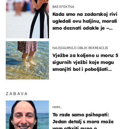
BAŠ EFEKTNA
Kada smo na zadarskoj rivi
ugledali ovu haljinu, morali
smo doznati odakle je –
košta samo 18 eura
NAJSIGURNIJI OBLIK REKREACIJE
Vježbe za koljeno u moru: 5
sigurnih vježbi koje mogu
smanjiti bol i poboljšati
pokretljivost
ZABAVA
HMM…
To rade samo psihopati:
Jedan detalj s mora može
vam otkriti puno o