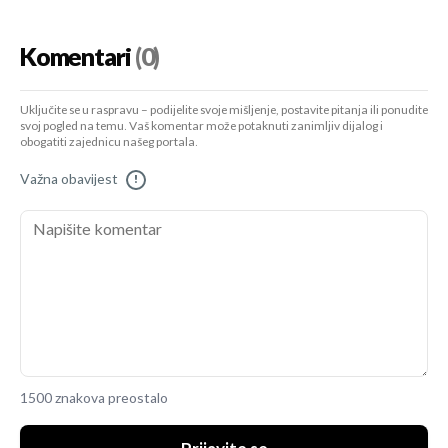
Komentari
(0)
Uključite se u raspravu – podijelite svoje mišljenje, postavite pitanja ili ponudite
svoj pogled na temu. Vaš komentar može potaknuti zanimljiv dijalog i
obogatiti zajednicu našeg portala.
Važna obavijest
!
1500 znakova preostalo