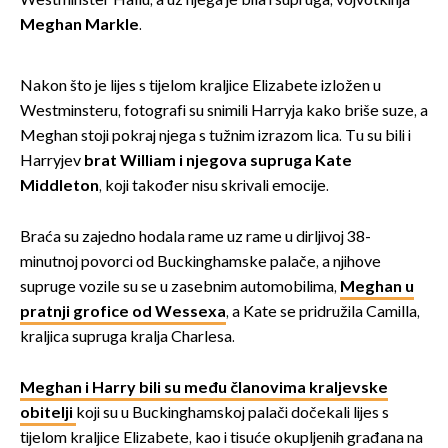
Westminster Hallu, a uz njega je bila i supruga, vojvotkinja
Meghan Markle
.
Nakon što je lijes s tijelom kraljice Elizabete izložen u
Westminsteru, fotografi su snimili Harryja kako briše suze, a
Meghan stoji pokraj njega s tužnim izrazom lica. Tu su bili i
Harryjev
brat William i njegova supruga Kate
Middleton
, koji također nisu skrivali emocije.
Braća su zajedno hodala rame uz rame u dirljivoj 38-
minutnoj povorci od Buckinghamske palače, a njihove
supruge vozile su se u zasebnim automobilima,
Meghan u
pratnji grofice od Wessexa
, a Kate se pridružila Camilla,
kraljica supruga kralja Charlesa.
Meghan i Harry bili su među članovima kraljevske
obitelji
koji su u Buckinghamskoj palači dočekali lijes s
tijelom kraljice Elizabete, kao i tisuće okupljenih građana na