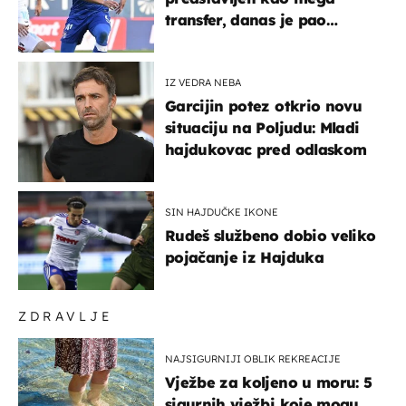
transfer, danas je pao
najniže u karijeri
IZ VEDRA NEBA
Garcijin potez otkrio novu
situaciju na Poljudu: Mladi
hajdukovac pred odlaskom
SIN HAJDUČKE IKONE
Rudeš službeno dobio veliko
pojačanje iz Hajduka
ZDRAVLJE
NAJSIGURNIJI OBLIK REKREACIJE
Vježbe za koljeno u moru: 5
sigurnih vježbi koje mogu