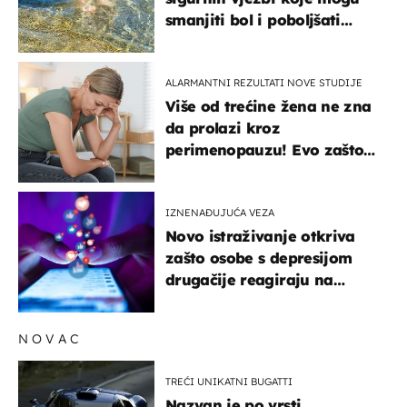
smanjiti bol i poboljšati
pokretljivost
ALARMANTNI REZULTATI NOVE STUDIJE
Više od trećine žena ne zna
da prolazi kroz
perimenopauzu! Evo zašto
su simptomi toliko
zbunjujući
IZNENAĐUJUĆA VEZA
Novo istraživanje otkriva
zašto osobe s depresijom
drugačije reagiraju na
lajkove
NOVAC
TREĆI UNIKATNI BUGATTI
Nazvan je po vrsti