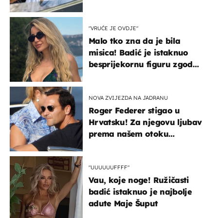
svađe!
"VRUĆE JE OVDJE"
Malo tko zna da je bila
misica! Badić je istaknuo
besprijekornu figuru zgodne
voditeljice
NOVA ZVIJEZDA NA JADRANU
Roger Federer stigao u
Hrvatsku! Za njegovu ljubav
prema našem otoku
zaslužan je jedan poznati
Hrvat
"UUUUUUFFFF"
Vau, koje noge! Ružičasti
badić istaknuo je najbolje
adute Maje Šuput