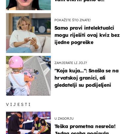
prijateljima
POKAŽITE ŠTO ZNATE!
Samo pravi intelektualci
mogu riješiti ovaj kviz bez
ijedne pogreške
ZAMJERATE LI JOJ?
"Koja kuja…": Snašla se na
hrvatskoj granici, ali
gledatelji su podijeljeni
VIJESTI
U ZAGORJU
Teška prometna nesreća!
Jedna osoba poginula