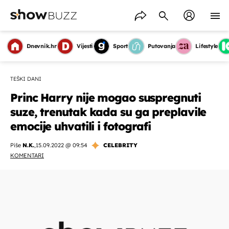
Dnevnik.hr
Vijesti
Sport
Putovanja
Lifestyle
TEŠKI DANI
Princ Harry nije mogao suspregnuti
suze, trenutak kada su ga preplavile
emocije uhvatili i fotografi
Piše
N.K.
,
15.09.2022 @ 09:54
CELEBRITY
KOMENTARI
OMOGUĆI OBAVIJESTI