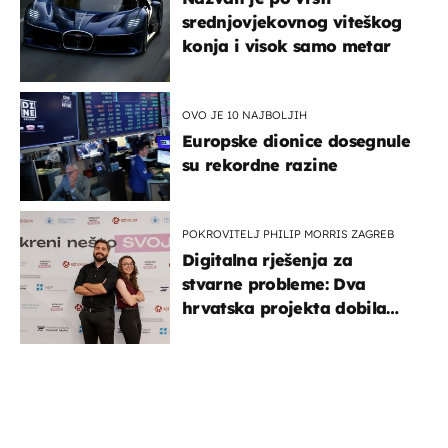
srednjovjekovnog viteškog
konja i visok samo metar
OVO JE 10 NAJBOLJIH
Europske dionice dosegnule
su rekordne razine
POKROVITELJ PHILIP MORRIS ZAGREB
Digitalna rješenja za
stvarne probleme: Dva
hrvatska projekta dobila
potporu za razvoj