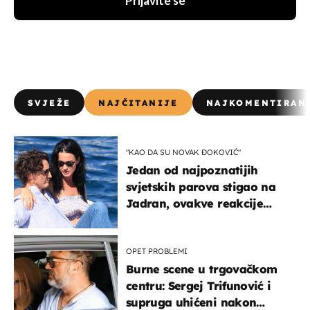
Prijavite se
SVJEŽE
NAJČITANIJE
NAJKOMENTIRAN
"KAO DA SU NOVAK ĐOKOVIĆ"
Jedan od najpoznatijih
svjetskih parova stigao na
Jadran, ovakve reakcije
vjerojatno nisu očekivali
OPET PROBLEMI
Burne scene u trgovačkom
centru: Sergej Trifunović i
supruga uhićeni nakon