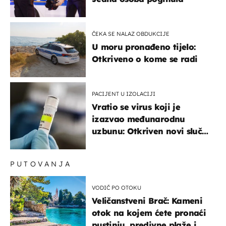
ČEKA SE NALAZ OBDUKCIJE
U moru pronađeno tijelo:
Otkriveno o kome se radi
PACIJENT U IZOLACIJI
Vratio se virus koji je
izazvao međunarodnu
uzbunu: Otkriven novi slučaj
u Europi
PUTOVANJA
VODIČ PO OTOKU
Veličanstveni Brač: Kameni
otok na kojem ćete pronaći
pustinju, predivne plaže i