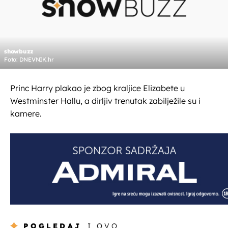
showbuzz
Foto: DNEVNIK.hr
Princ Harry plakao je zbog kraljice Elizabete u
Westminster Hallu, a dirljiv trenutak zabilježile su i
kamere.
POGLEDAJ
I OVO