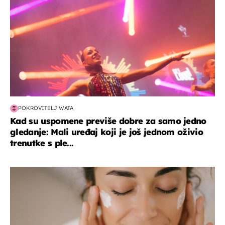
POKROVITELJ WATA
Kad su uspomene previše dobre za samo jedno
gledanje: Mali uređaj koji je još jednom oživio
trenutke s ple...
moda & ljepota