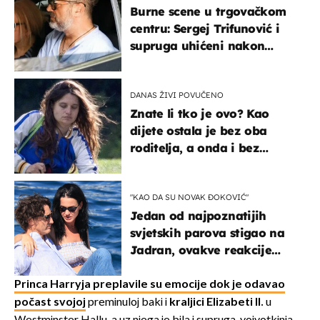
Burne scene u trgovačkom
centru: Sergej Trifunović i
supruga uhićeni nakon
svađe!
DANAS ŽIVI POVUČENO
Znate li tko je ovo? Kao
dijete ostala je bez oba
roditelja, a onda i bez
milijuna koje je trebala
naslijediti
"KAO DA SU NOVAK ĐOKOVIĆ"
Jedan od najpoznatijih
svjetskih parova stigao na
Jadran, ovakve reakcije
vjerojatno nisu očekivali
Princa Harryja preplavile su emocije dok je odavao
počast svojoj
preminuloj baki i
kraljici Elizabeti II.
u