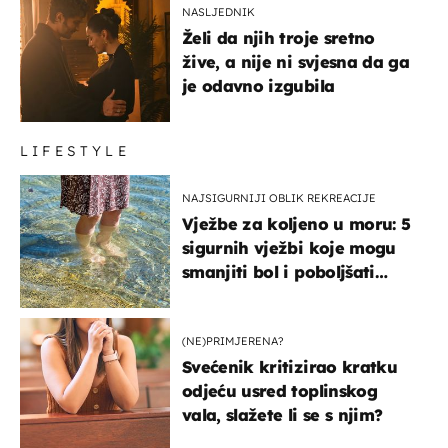
NASLJEDNIK
Želi da njih troje sretno
žive, a nije ni svjesna da ga
je odavno izgubila
LIFESTYLE
NAJSIGURNIJI OBLIK REKREACIJE
Vježbe za koljeno u moru: 5
sigurnih vježbi koje mogu
smanjiti bol i poboljšati
pokretljivost
(NE)PRIMJERENA?
Svećenik kritizirao kratku
odjeću usred toplinskog
vala, slažete li se s njim?