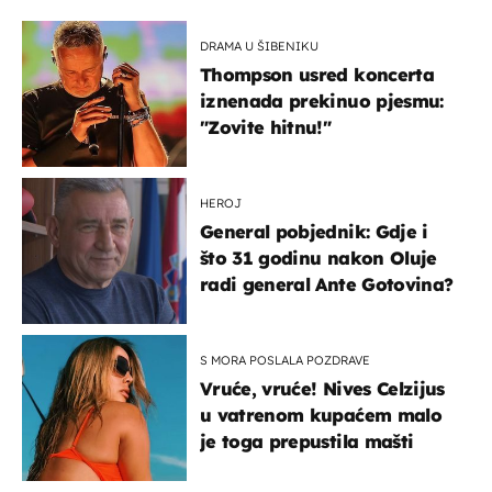
DRAMA U ŠIBENIKU
Thompson usred koncerta
iznenada prekinuo pjesmu:
"Zovite hitnu!"
HEROJ
General pobjednik: Gdje i
što 31 godinu nakon Oluje
radi general Ante Gotovina?
S MORA POSLALA POZDRAVE
Vruće, vruće! Nives Celzijus
u vatrenom kupaćem malo
je toga prepustila mašti