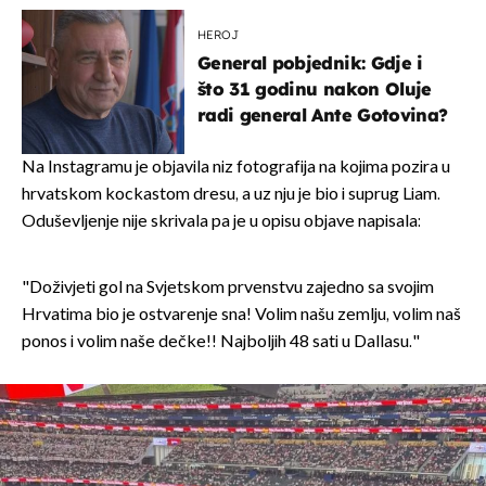
HEROJ
General pobjednik: Gdje i
što 31 godinu nakon Oluje
radi general Ante Gotovina?
Na Instagramu je objavila niz fotografija na kojima pozira u
hrvatskom kockastom dresu, a uz nju je bio i suprug Liam.
Oduševljenje nije skrivala pa je u opisu objave napisala:
"Doživjeti gol na Svjetskom prvenstvu zajedno sa svojim
Hrvatima bio je ostvarenje sna! Volim našu zemlju, volim naš
ponos i volim naše dečke!! Najboljih 48 sati u Dallasu."