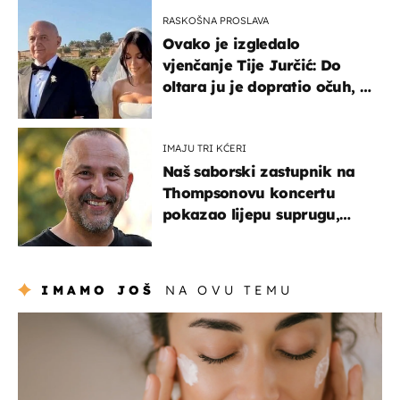
RASKOŠNA PROSLAVA
Ovako je izgledalo
vjenčanje Tije Jurčić: Do
oltara ju je dopratio očuh, a
slavilo se uz Olivera i Rozgu
IMAJU TRI KĆERI
Naš saborski zastupnik na
Thompsonovu koncertu
pokazao lijepu suprugu,
koja godinama izbjegava
javnost
IMAMO JOŠ
NA OVU TEMU
moda & ljepota