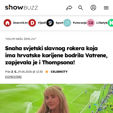
Dnevnik.hr
Vijesti
Sport
Putovanja
Lifestyle
''VOLIM NAŠU ZEMLJU!''
Snaha svjetski slavnog rokera koja
ima hrvatske korijene bodrila Vatrene,
zapjevala je i Thompsona!
Piše
J. C.
,
19.06.2026 @ 12:30
CELEBRITY
KOMENTARI
OMOGUĆI OBAVIJESTI