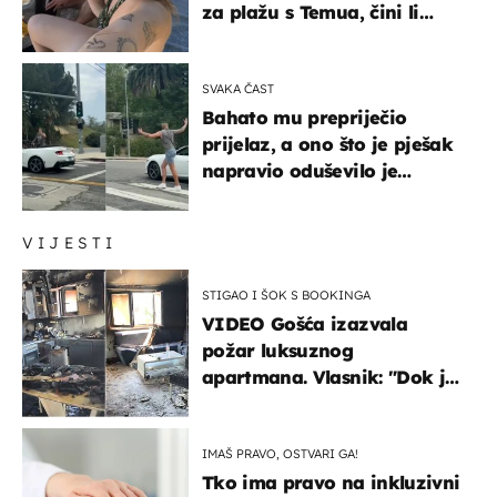
za plažu s Temua, čini li
vam se ovo sigurnim?
SVAKA ČAST
Bahato mu prepriječio
prijelaz, a ono što je pješak
napravio oduševilo je
društvene mreže
VIJESTI
STIGAO I ŠOK S BOOKINGA
VIDEO Gošća izazvala
požar luksuznog
apartmana. Vlasnik: "Dok je
gorjelo, smijali su se, pili i
pokazivali mi srednji prst"
IMAŠ PRAVO, OSTVARI GA!
Tko ima pravo na inkluzivni