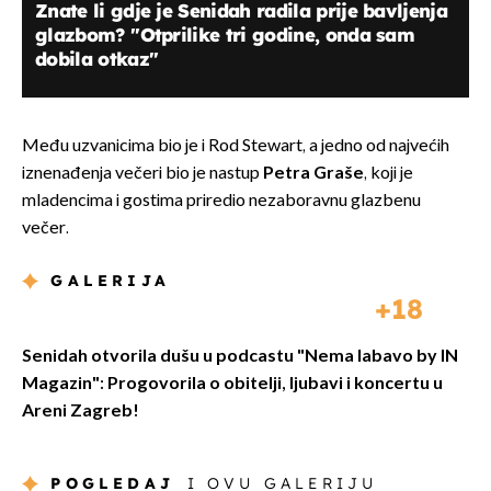
Znate li gdje je Senidah radila prije bavljenja
glazbom? ''Otprilike tri godine, onda sam
dobila otkaz''
Među uzvanicima bio je i Rod Stewart, a jedno od najvećih
iznenađenja večeri bio je nastup
Petra Graše
, koji je
mladencima i gostima priredio nezaboravnu glazbenu
večer.
GALERIJA
18
Senidah otvorila dušu u podcastu "Nema labavo by IN
Magazin": Progovorila o obitelji, ljubavi i koncertu u
Areni Zagreb!
POGLEDAJ
I OVU GALERIJU