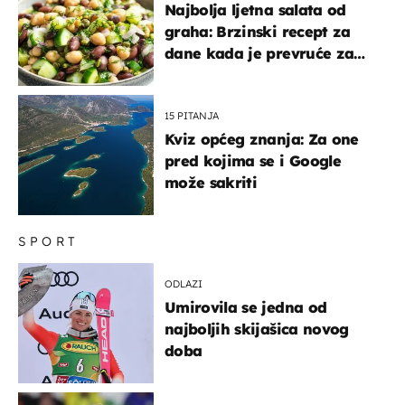
Najbolja ljetna salata od
graha: Brzinski recept za
dane kada je prevruće za
kuhanje
15 PITANJA
Kviz općeg znanja: Za one
pred kojima se i Google
može sakriti
SPORT
ODLAZI
Umirovila se jedna od
najboljih skijašica novog
doba