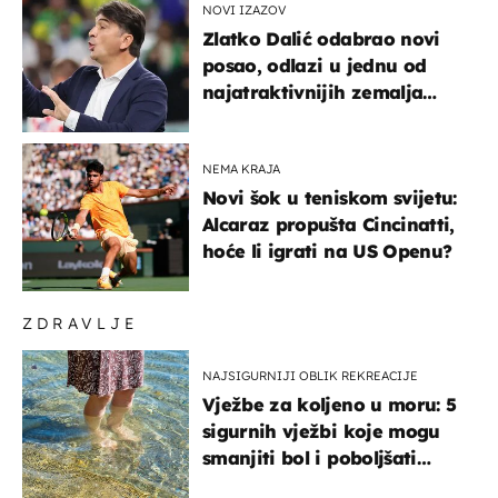
NOVI IZAZOV
Zlatko Dalić odabrao novi
posao, odlazi u jednu od
najatraktivnijih zemalja
svijeta
NEMA KRAJA
Novi šok u teniskom svijetu:
Alcaraz propušta Cincinatti,
hoće li igrati na US Openu?
ZDRAVLJE
NAJSIGURNIJI OBLIK REKREACIJE
Vježbe za koljeno u moru: 5
sigurnih vježbi koje mogu
smanjiti bol i poboljšati
pokretljivost