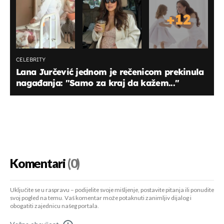
+
12
CELEBRITY
Lana Jurčević jednom je rečenicom prekinula
nagađanja: ''Samo za kraj da kažem...''
Komentari
(0)
Uključite se u raspravu – podijelite svoje mišljenje, postavite pitanja ili ponudite
svoj pogled na temu. Vaš komentar može potaknuti zanimljiv dijalog i
obogatiti zajednicu našeg portala.