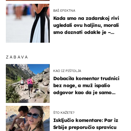
BAŠ EFEKTNA
Kada smo na zadarskoj rivi
ugledali ovu haljinu, morali
smo doznati odakle je –
košta samo 18 eura
ZABAVA
KAO IZ PIŠTOLJA
Dobacila komentar trudnici
bez noge, a muž ispalio
odgovor kao da je samo
čekao…
ŠTO KAŽETE?
Isključio komentare: Par iz
Srbije preporučio spravicu