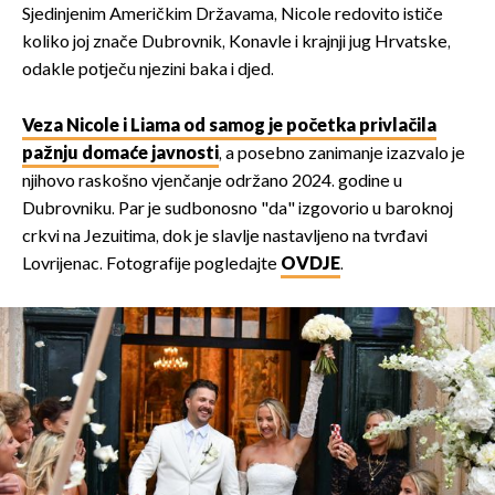
Sjedinjenim Američkim Državama, Nicole redovito ističe
koliko joj znače Dubrovnik, Konavle i krajnji jug Hrvatske,
odakle potječu njezini baka i djed.
Veza Nicole i Liama od samog je početka privlačila
pažnju domaće javnosti
, a posebno zanimanje izazvalo je
njihovo raskošno vjenčanje održano 2024. godine u
Dubrovniku. Par je sudbonosno "da" izgovorio u baroknoj
crkvi na Jezuitima, dok je slavlje nastavljeno na tvrđavi
Lovrijenac. Fotografije pogledajte
OVDJE
.