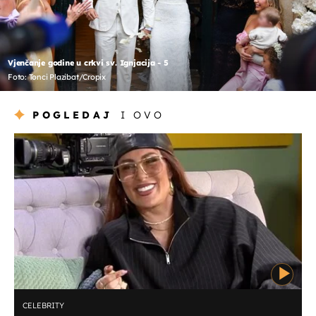
Vjenčanje godine u crkvi sv. Ignjacija - 5
Foto: Tonci Plazibat/Cropix
POGLEDAJ
I OVO
CELEBRITY