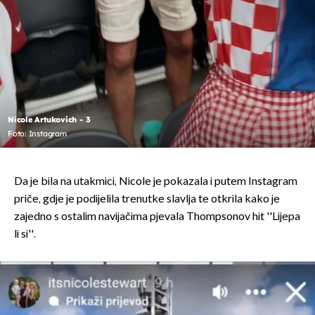
Nicole Artukovich - 3
Foto: Instagram
Da je bila na utakmici, Nicole je pokazala i putem Instagram
priče, gdje je podijelila trenutke slavlja te otkrila kako je
zajedno s ostalim navijačima pjevala Thompsonov hit ''Lijepa
li si''.