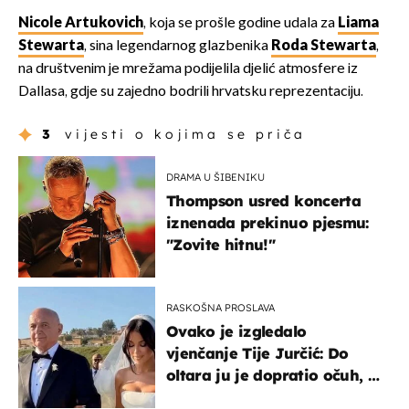
Nicole Artukovich
, koja se prošle godine udala za
Liama
Stewarta
, sina legendarnog glazbenika
Roda Stewarta
,
na društvenim je mrežama podijelila djelić atmosfere iz
Dallasa, gdje su zajedno bodrili hrvatsku reprezentaciju.
3
vijesti o kojima se priča
DRAMA U ŠIBENIKU
Thompson usred koncerta
iznenada prekinuo pjesmu:
"Zovite hitnu!"
RASKOŠNA PROSLAVA
Ovako je izgledalo
vjenčanje Tije Jurčić: Do
oltara ju je dopratio očuh, a
slavilo se uz Olivera i Rozgu