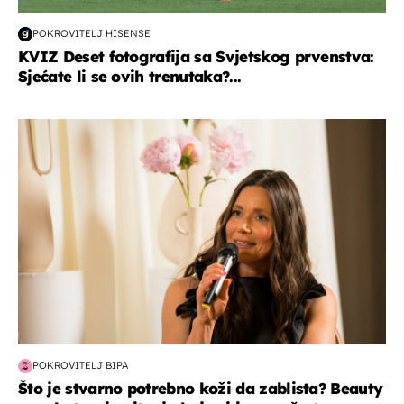
POKROVITELJ HISENSE
KVIZ Deset fotografija sa Svjetskog prvenstva:
Sjećate li se ovih trenutaka?...
moda & ljepota
POKROVITELJ BIPA
Što je stvarno potrebno koži da zablista? Beauty