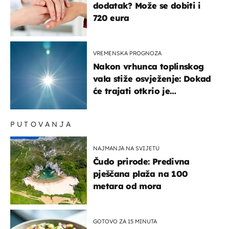
dodatak? Može se dobiti i
720 eura
VREMENSKA PROGNOZA
Nakon vrhunca toplinskog
vala stiže osvježenje: Dokad
će trajati otkrio je
meteorolog
PUTOVANJA
NAJMANJA NA SVIJETU
Čudo prirode: Predivna
pješčana plaža na 100
metara od mora
GOTOVO ZA 15 MINUTA