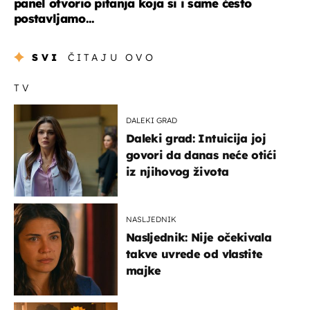
panel otvorio pitanja koja si i same često
postavljamo...
SVI
ČITAJU OVO
TV
DALEKI GRAD
Daleki grad: Intuicija joj
govori da danas neće otići
iz njihovog života
NASLJEDNIK
Nasljednik: Nije očekivala
takve uvrede od vlastite
majke