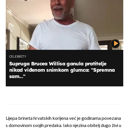
CELEBRITY
Supruga Brucea Willisa ganula pratitelje
nikad viđenom snimkom glumca: ''Spremna
sam...''
Lijepa brineta hrvatskih korijena već je godinama povezana
s domovinom svojih predaka. Iako njezina obitelj dugo živi u