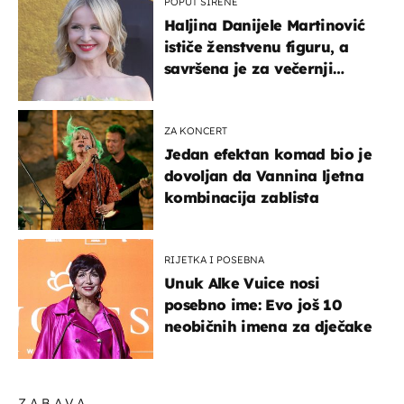
POPUT SIRENE
Haljina Danijele Martinović
ističe ženstvenu figuru, a
savršena je za večernji
izlazak na moru
ZA KONCERT
Jedan efektan komad bio je
dovoljan da Vannina ljetna
kombinacija zablista
RIJETKA I POSEBNA
Unuk Alke Vuice nosi
posebno ime: Evo još 10
neobičnih imena za dječake
ZABAVA