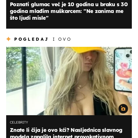
Poznati glumac već je 10 godina u braku s 30
godina mlađim muškarcem: ''Ne zanima me
što ljudi misle''
POGLEDAJ
I OVO
CELEBRITY
Znate li čija je ovo kći? Nasljednica slavnog
modela zapalila internet provokativnom