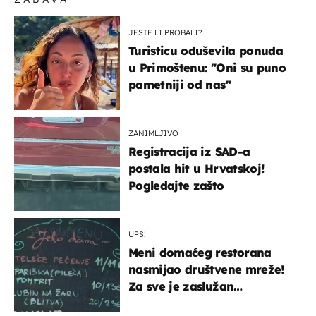
JESTE LI PROBALI?
Turisticu oduševila ponuda
u Primoštenu: "Oni su puno
pametniji od nas"
ZANIMLJIVO
Registracija iz SAD-a
postala hit u Hrvatskoj!
Pogledajte zašto
UPS!
Meni domaćeg restorana
nasmijao društvene mreže!
Za sve je zaslužan
urnebesan naziv jela