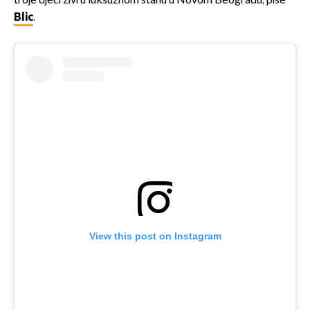
troje djeci živi u luksuznom stanu u Novom Beogradu, piše
Blic
.
View this post on Instagram