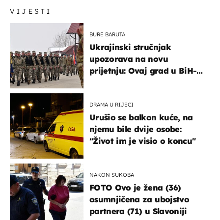
VIJESTI
BURE BARUTA
Ukrajinski stručnjak
upozorava na novu
prijetnju: Ovaj grad u BiH-u
bi mogao biti žarište
DRAMA U RIJECI
Urušio se balkon kuće, na
njemu bile dvije osobe:
"Život im je visio o koncu"
NAKON SUKOBA
FOTO Ovo je žena (36)
osumnjičena za ubojstvo
partnera (71) u Slavoniji