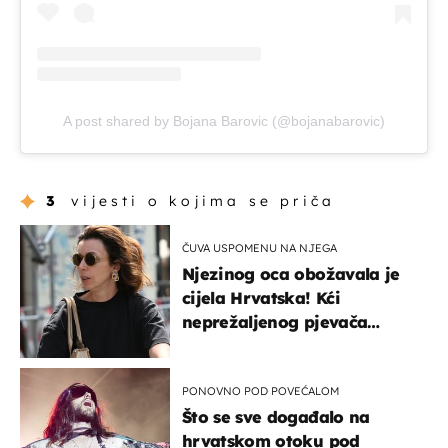
A post shared by Bojana Barovic (@bojanabarovic)
3
vijesti o kojima se priča
ČUVA USPOMENU NA NJEGA
Njezinog oca obožavala je
cijela Hrvatska! Kći
neprežaljenog pjevača
projurila špicom na dva
kotača
PONOVNO POD POVEĆALOM
Što se sve događalo na
hrvatskom otoku pod