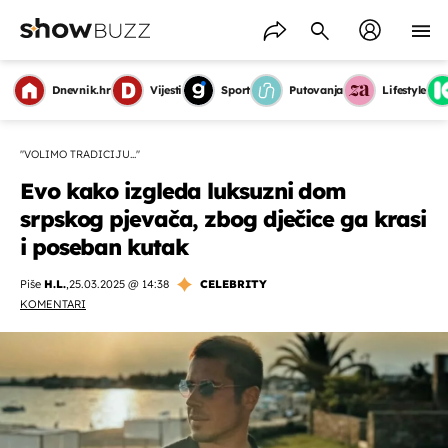
Dnevnik.hr
Vijesti
Sport
Putovanja
Lifestyle
''VOLIMO TRADICIJU...''
Evo kako izgleda luksuzni dom
srpskog pjevača, zbog dječice ga krasi
i poseban kutak
Piše
H.L.
,
25.03.2025 @ 14:38
CELEBRITY
KOMENTARI
OMOGUĆI OBAVIJESTI