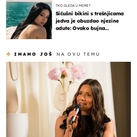
TKO GLEDA U MORE?
Sićušni bikini s trešnjicama
jedva je obuzdao njezine
adute: Ovako bujna
Slavonka uživa na Jadranu
IMAMO JOŠ
NA OVU TEMU
moda & ljepota