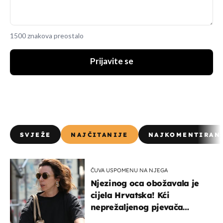
1500 znakova preostalo
Prijavite se
SVJEŽE
NAJČITANIJE
NAJKOMENTIRAN
ČUVA USPOMENU NA NJEGA
Njezinog oca obožavala je
cijela Hrvatska! Kći
neprežaljenog pjevača
projurila špicom na dva