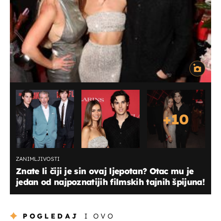
+
10
ZANIMLJIVOSTI
Znate li čiji je sin ovaj ljepotan? Otac mu je
jedan od najpoznatijih filmskih tajnih špijuna!
POGLEDAJ
I OVO