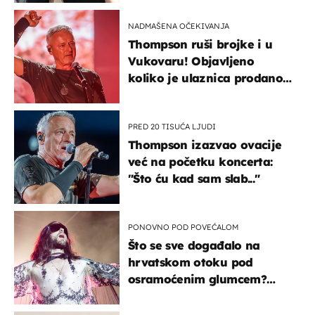
kotača
NADMAŠENA OČEKIVANJA
Thompson ruši brojke i u
Vukovaru! Objavljeno
koliko je ulaznica prodano
u kratkom vremenu
PRED 20 TISUĆA LJUDI
Thompson izazvao ovacije
već na početku koncerta:
"Što ću kad sam slab..."
PONOVNO POD POVEĆALOM
Što se sve događalo na
hrvatskom otoku pod
osramoćenim glumcem?
Bizarni prizori i danas
izazivaju nevjericu