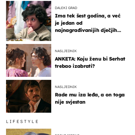
DALEKI GRAD
Ima tek šest godina, a već
je jedan od
najnagrađivanijih dječjih
glumaca
NASLJEDNIK
ANKETA: Koju ženu bi Serhat
trebao izabrati?
NASLJEDNIK
Rade mu iza leđa, a on toga
nije svjestan
LIFESTYLE