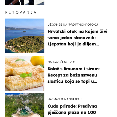
PUTOVANJA
UŽIVANJE NA "PRIVATNOM" OTOKU
Hrvatski otok na kojem živi
samo jedan stanovnik:
Ljepotan koji je diljem
svijeta poznat po svojem
"bijelom zlatu"
MA, SAVRŠENSTVO!
Kolač s limunom i sirom:
Recept za božanstvenu
slasticu koja se topi u
ustima
NAJMANJA NA SVIJETU
Čudo prirode: Predivna
pješčana plaža na 100