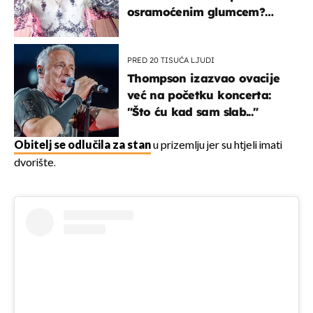
osramoćenim glumcem?
Bizarni prizori i danas
izazivaju nevjericu
PRED 20 TISUĆA LJUDI
Thompson izazvao ovacije
već na početku koncerta:
"Što ću kad sam slab..."
Obitelj se odlučila za stan
u prizemlju jer su htjeli imati
dvorište.