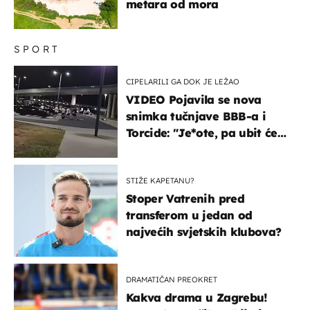
metara od mora
SPORT
CIPELARILI GA DOK JE LEŽAO
VIDEO Pojavila se nova
snimka tučnjave BBB-a i
Torcide: "Je*ote, pa ubit će
ga!"
STIŽE KAPETANU?
Stoper Vatrenih pred
transferom u jedan od
najvećih svjetskih klubova?
DRAMATIČAN PREOKRET
Kakva drama u Zagrebu!