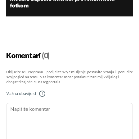
fotkom
Komentari
(0)
Uključite se u raspravu – podijelite svoje mišljenje, postavite pitanja ili ponudite
svoj pogled na temu. Vaš komentar može potaknuti zanimljiv dijalog i
obogatiti zajednicu našeg portala.
Važna obavijest
!