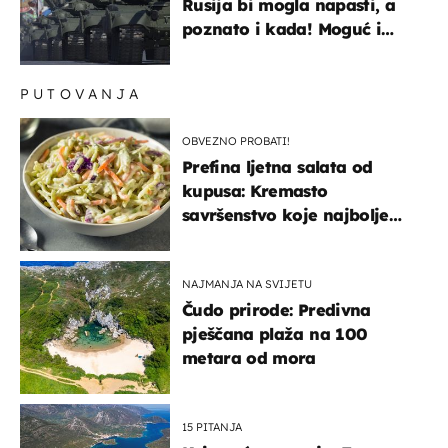
Rusija bi mogla napasti, a
poznato i kada! Moguć i
kopneni upad u članicu
NATO-a
PUTOVANJA
OBVEZNO PROBATI!
Prefina ljetna salata od
kupusa: Kremasto
savršenstvo koje najbolje
paše uz pečeno meso
NAJMANJA NA SVIJETU
Čudo prirode: Predivna
pješčana plaža na 100
metara od mora
15 PITANJA