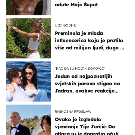
adute Maje Šuput
U 27. GODINI
Preminula je mlada
influencerica koju je pratilo
više od milijun ljudi, dugo se
borila s opakom bolešću
"KAO DA SU NOVAK ĐOKOVIĆ"
Jedan od najpoznatijih
svjetskih parova stigao na
Jadran, ovakve reakcije
vjerojatno nisu očekivali
RASKOŠNA PROSLAVA
Ovako je izgledalo
vjenčanje Tije Jurčić: Do
oltara ju je dopratio očuh, a