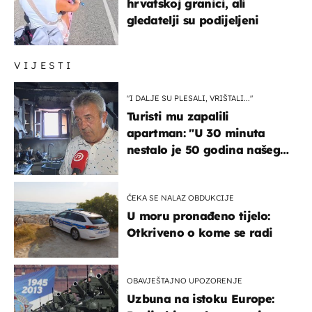
hrvatskoj granici, ali
gledatelji su podijeljeni
VIJESTI
"I DALJE SU PLESALI, VRIŠTALI..."
Turisti mu zapalili
apartman: "U 30 minuta
nestalo je 50 godina našeg
života, supruga i ja ne
možemo oka sklopiti"
ČEKA SE NALAZ OBDUKCIJE
U moru pronađeno tijelo:
Otkriveno o kome se radi
OBAVJEŠTAJNO UPOZORENJE
Uzbuna na istoku Europe: