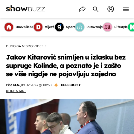
Dnevnik.hr
Vijesti
Sport
Putovanja
Lifestyle
DUGO GA NISMO VIDJELI
Jakov Kitarović snimljen u izlasku bez
supruge Kolinde, a poznato je i zašto
se više nigdje ne pojavljuju zajedno
Piše
M.S.
,
09.02.2023 @ 08:58
CELEBRITY
KOMENTARI
OMOGUĆI OBAVIJESTI