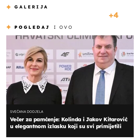
GALERIJA
4
POGLEDAJ
I OVO
SVEČANA DODJELA
Večer za pamćenje: Kolinda i Jakov Kitarović
u elegantnom izlasku koji su svi primijetili