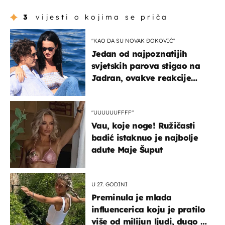
3
vijesti o kojima se priča
"KAO DA SU NOVAK ĐOKOVIĆ"
Jedan od najpoznatijih
svjetskih parova stigao na
Jadran, ovakve reakcije
vjerojatno nisu očekivali
"UUUUUUFFFF"
Vau, koje noge! Ružičasti
badić istaknuo je najbolje
adute Maje Šuput
U 27. GODINI
Preminula je mlada
influencerica koju je pratilo
više od milijun ljudi, dugo se