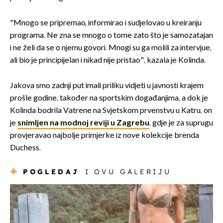
"Mnogo se pripremao, informirao i sudjelovao u kreiranju
programa. Ne zna se mnogo o tome zato što je samozatajan
i ne želi da se o njemu govori. Mnogi su ga molili za intervjue,
ali bio je principijelan i nikad nije pristao", kazala je Kolinda.
Jakova smo zadnji put imali priliku vidjeti u javnosti krajem
prošle godine, također na sportskim događanjima, a dok je
Kolinda bodrila Vatrene na Svjetskom prvenstvu u Katru, on
je
snimljen na modnoj reviji u Zagrebu
, gdje je za suprugu
provjeravao najbolje primjerke iz nove kolekcije brenda
Duchess.
POGLEDAJ
I OVU GALERIJU