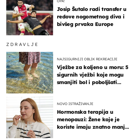
OPA!
Josip Šutalo radi transfer u
redove nogometnog diva i
bivšeg prvaka Europe
ZDRAVLJE
NAJSIGURNIJI OBLIK REKREACIJE
Vježbe za koljeno u moru: 5
sigurnih vježbi koje mogu
smanjiti bol i poboljšati
pokretljivost
NOVO ISTRAŽIVANJE
Hormonska terapija u
menopauzi: Žene koje je
koriste imaju znatno manji
rizik od ovoga