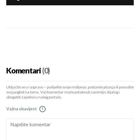
Komentari
(0)
Uključite se u raspravu – podijelite svoje mišljenje, postavite pitanja ili ponudite
svoj pogled na temu. Vaš komentar može potaknuti zanimljiv dijalog i
obogatiti zajednicu našeg portala.
Važna obavijest
!