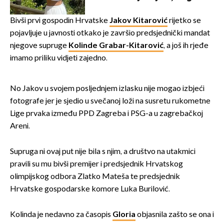
borila s opakom bolešću
Bivši prvi gospodin Hrvatske
Jakov Kitarović
rijetko se
pojavljuje u javnosti otkako je završio predsjednički mandat
njegove supruge
Kolinde Grabar-Kitarović
, a još ih rjeđe
imamo priliku vidjeti zajedno.
No Jakov u svojem posljednjem izlasku nije mogao izbjeći
fotografe jer je sjedio u svečanoj loži na susretu rukometne
Lige prvaka između PPD Zagreba i PSG-a u zagrebačkoj
Areni.
Supruga ni ovaj put nije bila s njim, a društvo na utakmici
pravili su mu bivši premijer i predsjednik Hrvatskog
olimpijskog odbora Zlatko Mateša te predsjednik
Hrvatske gospodarske komore Luka Burilović.
Kolinda je nedavno za časopis
Gloria
objasnila zašto se ona i