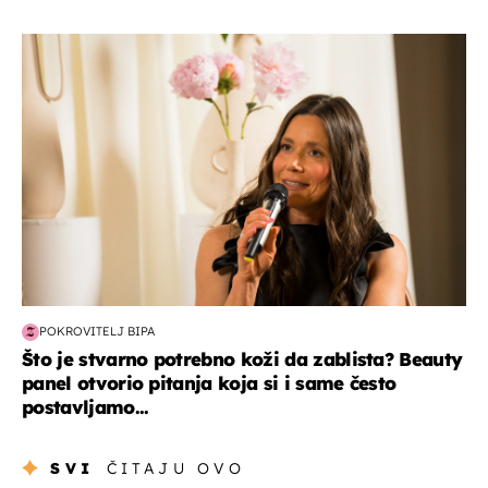
moda & ljepota
POKROVITELJ BIPA
Što je stvarno potrebno koži da zablista? Beauty
panel otvorio pitanja koja si i same često
postavljamo...
SVI
ČITAJU OVO