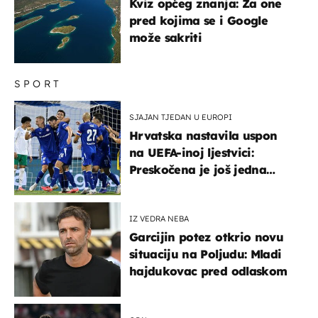
Kviz općeg znanja: Za one
pred kojima se i Google
može sakriti
SPORT
SJAJAN TJEDAN U EUROPI
Hrvatska nastavila uspon
na UEFA-inoj ljestvici:
Preskočena je još jedna
država
IZ VEDRA NEBA
Garcijin potez otkrio novu
situaciju na Poljudu: Mladi
hajdukovac pred odlaskom