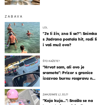
organizmu
ZABAVA
LOL
"Je li živ, zna li se?": Snimka
s Jadrana postala hit, radi li
i vaš muž ovo?
ŠTO KAŽETE?
"Hrvat sam, ali ovo je
sramota": Prizor s granice
izazvao burnu raspravu na
društvenim mrežama
ZAMJERATE LI JOJ?
"Koja kuja…": Snašla se na