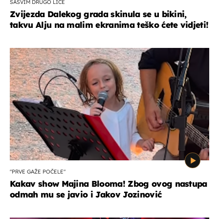
SASVIM DRUGO LICE
Zvijezda Dalekog grada skinula se u bikini,
takvu Alju na malim ekranima teško ćete vidjeti!
"PRVE GAŽE POČELE"
Kakav show Majina Blooma! Zbog ovog nastupa
odmah mu se javio i Jakov Jozinović