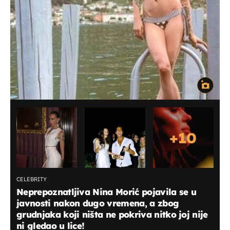
+
10
CELEBRITY
Neprepoznatljiva Nina Morić pojavila se u
javnosti nakon dugo vremena, a zbog
grudnjaka koji ništa ne pokriva nitko joj nije
ni gledao u lice!