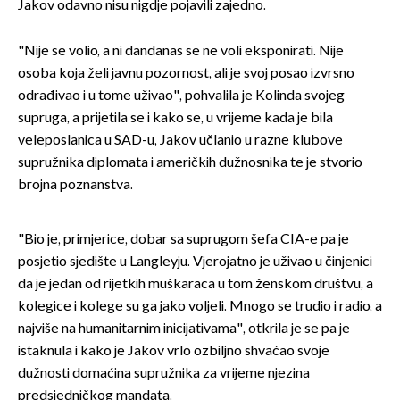
Jakov odavno nisu nigdje pojavili zajedno.
"Nije se volio, a ni dandanas se ne voli eksponirati. Nije
osoba koja želi javnu pozornost, ali je svoj posao izvrsno
odrađivao i u tome uživao", pohvalila je Kolinda svojeg
supruga, a prijetila se i kako se, u vrijeme kada je bila
veleposlanica u SAD-u, Jakov učlanio u razne klubove
supružnika diplomata i američkih dužnosnika te je stvorio
brojna poznanstva.
"Bio je, primjerice, dobar sa suprugom šefa CIA-e pa je
posjetio sjedište u Langleyju. Vjerojatno je uživao u činjenici
da je jedan od rijetkih muškaraca u tom ženskom društvu, a
kolegice i kolege su ga jako voljeli. Mnogo se trudio i radio, a
najviše na humanitarnim inicijativama", otkrila je se pa je
istaknula i kako je Jakov vrlo ozbiljno shvaćao svoje
dužnosti domaćina supružnika za vrijeme njezina
predsjedničkog mandata.