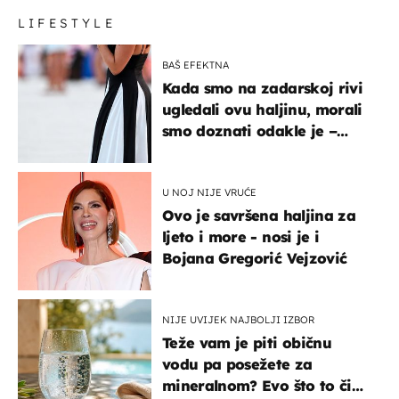
LIFESTYLE
BAŠ EFEKTNA
Kada smo na zadarskoj rivi
ugledali ovu haljinu, morali
smo doznati odakle je –
košta samo 18 eura
U NOJ NIJE VRUĆE
Ovo je savršena haljina za
ljeto i more - nosi je i
Bojana Gregorić Vejzović
NIJE UVIJEK NAJBOLJI IZBOR
Teže vam je piti običnu
vodu pa posežete za
mineralnom? Evo što to čini