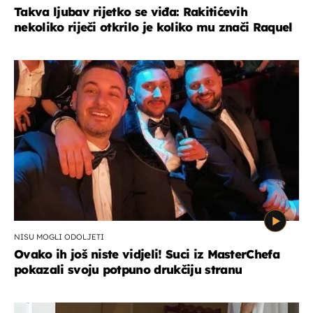
Takva ljubav rijetko se viđa: Rakitićevih
nekoliko riječi otkrilo je koliko mu znači Raquel
NISU MOGLI ODOLJETI
Ovako ih još niste vidjeli! Suci iz MasterChefa
pokazali svoju potpuno drukčiju stranu