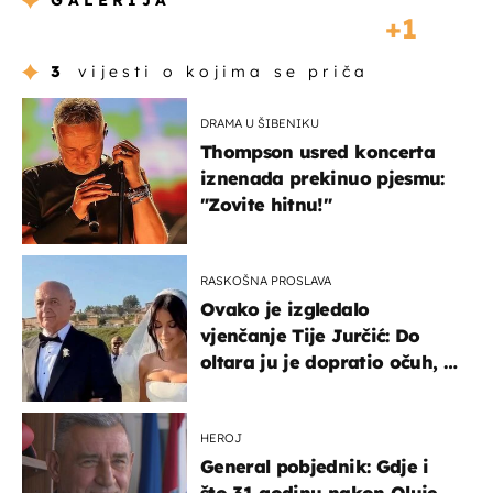
GALERIJA
1
3
vijesti o kojima se priča
DRAMA U ŠIBENIKU
Thompson usred koncerta
iznenada prekinuo pjesmu:
"Zovite hitnu!"
RASKOŠNA PROSLAVA
Ovako je izgledalo
vjenčanje Tije Jurčić: Do
oltara ju je dopratio očuh, a
slavilo se uz Olivera i Rozgu
HEROJ
General pobjednik: Gdje i