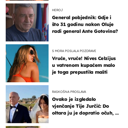
HEROJ
General pobjednik: Gdje i
što 31 godinu nakon Oluje
radi general Ante Gotovina?
S MORA POSLALA POZDRAVE
Vruće, vruće! Nives Celzijus
u vatrenom kupaćem malo
je toga prepustila mašti
RASKOŠNA PROSLAVA
Ovako je izgledalo
vjenčanje Tije Jurčić: Do
oltara ju je dopratio očuh, a
slavilo se uz Olivera i Rozgu