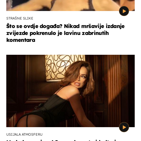
STRAŠNE SLIKE
Što se ovdje događa? Nikad mršavije izdanje
zvijezde pokrenulo je lavinu zabrinutih
komentara
USIJALA ATMOSFERU