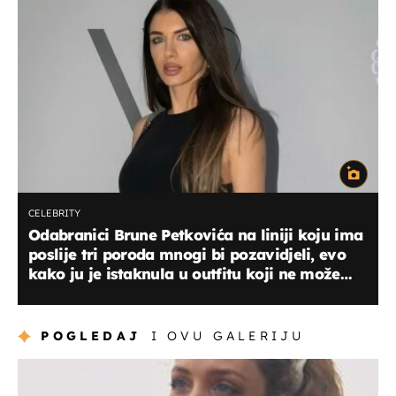
CELEBRITY
Odabranici Brune Petkovića na liniji koju ima
poslije tri poroda mnogi bi pozavidjeli, evo
kako ju je istaknula u outfitu koji ne može
proći nezapaženo!
POGLEDAJ
I OVU GALERIJU