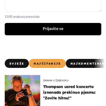
1500 znakova preostalo
Prijavite se
SVJEŽE
NAJČITANIJE
NAJKOMENTIRAN
DRAMA U ŠIBENIKU
Thompson usred koncerta
iznenada prekinuo pjesmu:
"Zovite hitnu!"