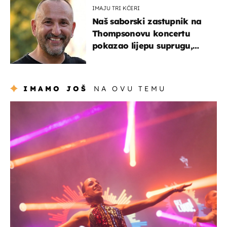
IMAJU TRI KĆERI
Naš saborski zastupnik na
Thompsonovu koncertu
pokazao lijepu suprugu,
koja godinama izbjegava
javnost
IMAMO JOŠ
NA OVU TEMU
kultura & zabava