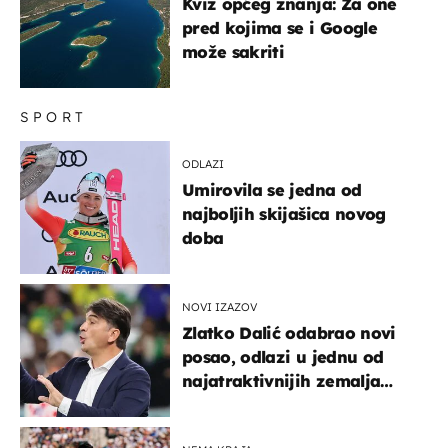
Kviz općeg znanja: Za one
pred kojima se i Google
može sakriti
SPORT
ODLAZI
Umirovila se jedna od
najboljih skijašica novog
doba
NOVI IZAZOV
Zlatko Dalić odabrao novi
posao, odlazi u jednu od
najatraktivnijih zemalja
svijeta