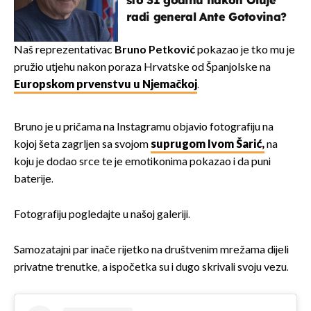
što 31 godinu nakon Oluje
radi general Ante Gotovina?
Naš reprezentativac
Bruno Petković
pokazao je tko mu je
pružio utjehu nakon poraza Hrvatske od Španjolske na
Europskom prvenstvu u Njemačkoj
.
Bruno je u pričama na Instagramu objavio fotografiju na
kojoj šeta zagrljen sa svojom
suprugom Ivom Šarić,
na
koju je dodao srce te je emotikonima pokazao i da puni
baterije.
Fotografiju pogledajte u našoj galeriji.
Samozatajni par inače rijetko na društvenim mrežama dijeli
privatne trenutke, a ispočetka su i dugo skrivali svoju vezu.