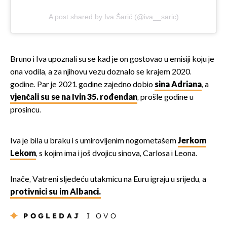
A post shared by Iva Šarić (@iva__saric)
Bruno i Iva upoznali su se kad je on gostovao u emisiji koju je
ona vodila, a za njihovu vezu doznalo se krajem 2020.
godine. Par je 2021. godine zajedno dobio
sina Adriana
, a
vjenčali su se na Ivin 35. rođendan
, prošle godine u
prosincu.
Iva je bila u braku i s umirovljenim nogometašem
Jerkom
Lekom
, s kojim ima i još dvojicu sinova, Carlosa i Leona.
Inače, Vatreni sljedeću utakmicu na Euru igraju u srijedu, a
protivnici su im Albanci.
POGLEDAJ
I OVO