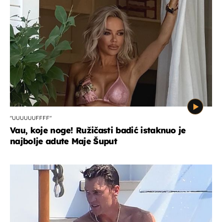
"UUUUUUFFFF"
Vau, koje noge! Ružičasti badić istaknuo je
najbolje adute Maje Šuput