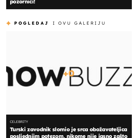
pozornici!
POGLEDAJ
I OVU GALERIJU
+
0
CELEBRITY
Turski zavodnik slomio je srca obožavateljica
posljednjim potezom, nikome nije jasno zašto