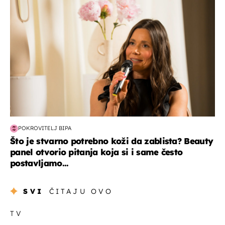
POKROVITELJ BIPA
Što je stvarno potrebno koži da zablista? Beauty
panel otvorio pitanja koja si i same često
postavljamo...
SVI
ČITAJU OVO
TV