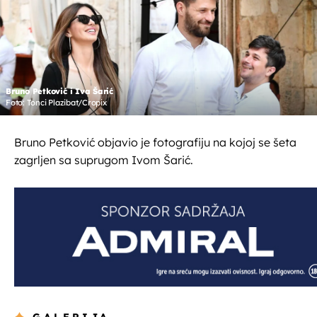
Bruno Petković i Iva Šarić
Foto: Tonci Plazibat/Cropix
Bruno Petković objavio je fotografiju na kojoj se šeta
zagrljen sa suprugom Ivom Šarić.