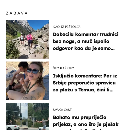
ZABAVA
KAO IZ PIŠTOLJA
Dobacila komentar trudnici
bez noge, a muž ispalio
odgovor kao da je samo
čekao…
ŠTO KAŽETE?
Isključio komentare: Par iz
Srbije preporučio spravicu
za plažu s Temua, čini li
vam se ovo sigurnim?
SVAKA ČAST
Bahato mu prepriječio
prijelaz, a ono što je pješak