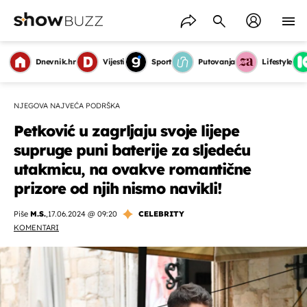
Dnevnik.hr
Vijesti
Sport
Putovanja
Lifestyle
NJEGOVA NAJVEĆA PODRŠKA
Petković u zagrljaju svoje lijepe
supruge puni baterije za sljedeću
utakmicu, na ovakve romantične
prizore od njih nismo navikli!
Piše
M.S.
,
17.06.2024 @ 09:20
CELEBRITY
KOMENTARI
OMOGUĆI OBAVIJESTI