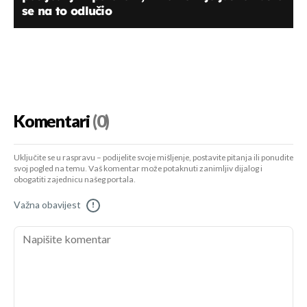
se na to odlučio
Komentari
(0)
Uključite se u raspravu – podijelite svoje mišljenje, postavite pitanja ili ponudite
svoj pogled na temu. Vaš komentar može potaknuti zanimljiv dijalog i
obogatiti zajednicu našeg portala.
Važna obavijest
!