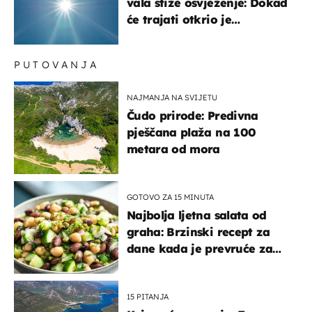
vala stiže osvježenje: Dokad
će trajati otkrio je
meteorolog
PUTOVANJA
NAJMANJA NA SVIJETU
Čudo prirode: Predivna
pješčana plaža na 100
metara od mora
GOTOVO ZA 15 MINUTA
Najbolja ljetna salata od
graha: Brzinski recept za
dane kada je prevruće za
kuhanje
15 PITANJA