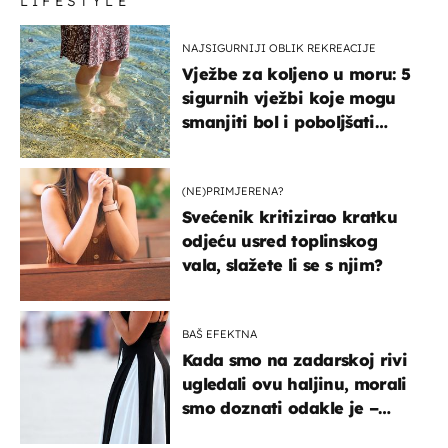
LIFESTYLE
NAJSIGURNIJI OBLIK REKREACIJE
Vježbe za koljeno u moru: 5
sigurnih vježbi koje mogu
smanjiti bol i poboljšati
pokretljivost
(NE)PRIMJERENA?
Svećenik kritizirao kratku
odjeću usred toplinskog
vala, slažete li se s njim?
BAŠ EFEKTNA
Kada smo na zadarskoj rivi
ugledali ovu haljinu, morali
smo doznati odakle je –
košta samo 18 eura