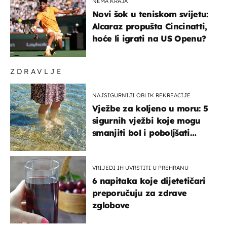
NEMA KRAJA
Novi šok u teniskom svijetu:
Alcaraz propušta Cincinatti,
hoće li igrati na US Openu?
ZDRAVLJE
NAJSIGURNIJI OBLIK REKREACIJE
Vježbe za koljeno u moru: 5
sigurnih vježbi koje mogu
smanjiti bol i poboljšati
pokretljivost
VRIJEDI IH UVRSTITI U PREHRANU
6 napitaka koje dijetetičari
preporučuju za zdrave
zglobove