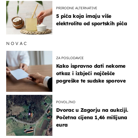
PRIRODNE ALTERNATIVE
5 pića koja imaju više
elektrolita od sportskih pića
NOVAC
ZA POSLODAVCE
Kako ispravno dati nekome
otkaz i izbjeći najčešće
pogreške te sudske sporove
POVOLJNO
Dvorac u Zagorju na aukciji.
Početna cijena 1,46 milijuna
eura