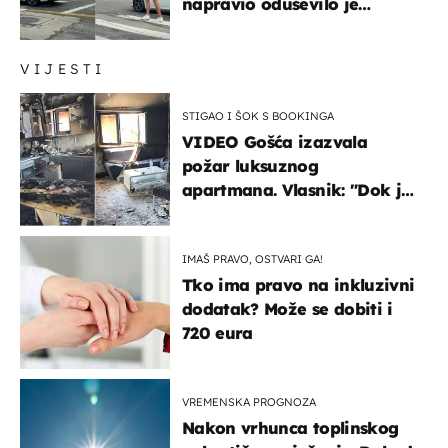
napravio oduševilo je
društvene mreže
VIJESTI
STIGAO I ŠOK S BOOKINGA
VIDEO Gošća izazvala
požar luksuznog
apartmana. Vlasnik: "Dok je
gorjelo, smijali su se, pili i
pokazivali mi srednji prst"
IMAŠ PRAVO, OSTVARI GA!
Tko ima pravo na inkluzivni
dodatak? Može se dobiti i
720 eura
VREMENSKA PROGNOZA
Nakon vrhunca toplinskog