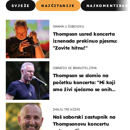
SVJEŽE
NAJČITANIJE
NAJKOMENTIRAN
DRAMA U ŠIBENIKU
Thompson usred koncerta
iznenada prekinuo pjesmu:
"Zovite hitnu!"
OBRATIO SE BRANITELJIMA
Thompson se slomio na
početku koncerta: "Mi koji
smo živi sjećamo se onih
koji nisu..."
IMAJU TRI KĆERI
Naš saborski zastupnik na
Thompsonovu koncertu