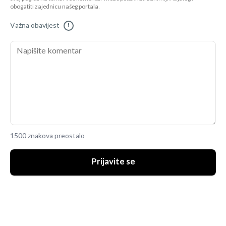
obogatiti zajednicu našeg portala.
Važna obavijest
!
1500 znakova preostalo
Prijavite se