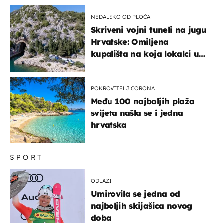
NEDALEKO OD PLOČA
Skriveni vojni tuneli na jugu
Hrvatske: Omiljena
kupališta na koja lokalci u
miru dolaze roniti i skakati
u more
POKROVITELJ CORONA
Među 100 najboljih plaža
svijeta našla se i jedna
hrvatska
SPORT
ODLAZI
Umirovila se jedna od
najboljih skijašica novog
doba