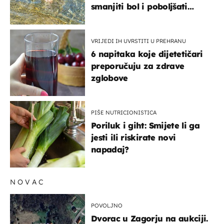
smanjiti bol i poboljšati
pokretljivost
VRIJEDI IH UVRSTITI U PREHRANU
6 napitaka koje dijetetičari
preporučuju za zdrave
zglobove
PIŠE NUTRICIONISTICA
Poriluk i giht: Smijete li ga
jesti ili riskirate novi
napadaj?
NOVAC
POVOLJNO
Dvorac u Zagorju na aukciji.