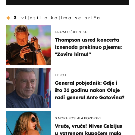
3
vijesti o kojima se priča
DRAMA U ŠIBENIKU
Thompson usred koncerta
iznenada prekinuo pjesmu:
"Zovite hitnu!"
HEROJ
General pobjednik: Gdje i
što 31 godinu nakon Oluje
radi general Ante Gotovina?
S MORA POSLALA POZDRAVE
Vruće, vruće! Nives Celzijus
u vatrenom kupaćem malo