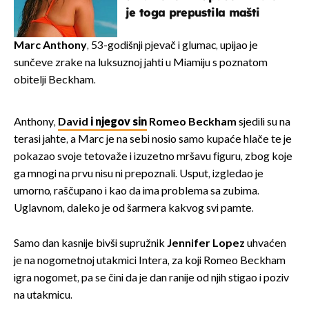
je toga prepustila mašti
Marc Anthony
, 53-godišnji pjevač i glumac, upijao je
sunčeve zrake na luksuznoj jahti u Miamiju s poznatom
obitelji Beckham.
Anthony,
David
i njegov sin
Romeo Beckham
sjedili su na
terasi jahte, a Marc je na sebi nosio samo kupaće hlače te je
pokazao svoje tetovaže i izuzetno mršavu figuru, zbog koje
ga mnogi na prvu nisu ni prepoznali. Usput, izgledao je
umorno, raščupano i kao da ima problema sa zubima.
Uglavnom, daleko je od šarmera kakvog svi pamte.
Samo dan kasnije bivši supružnik
Jennifer Lopez
uhvaćen
je na nogometnoj utakmici Intera, za koji Romeo Beckham
igra nogomet, pa se čini da je dan ranije od njih stigao i poziv
na utakmicu.