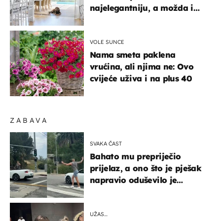
najelegantniju, a možda i
najljepšu bijelu kuhinju
VOLE SUNCE
Nama smeta paklena
vrućina, ali njima ne: Ovo
cvijeće uživa i na plus 40
ZABAVA
SVAKA ČAST
Bahato mu prepriječio
prijelaz, a ono što je pješak
napravio oduševilo je
društvene mreže
UŽAS…