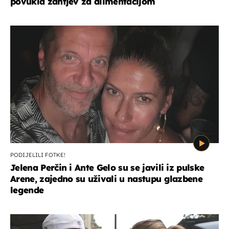
povukla zahtjev za alimentacijom
PODIJELILI FOTKE!
Jelena Perčin i Ante Gelo su se javili iz pulske
Arene, zajedno su uživali u nastupu glazbene
legende