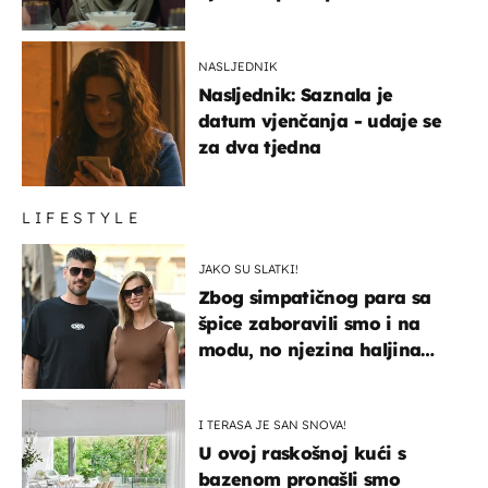
NASLJEDNIK
Nasljednik: Saznala je
datum vjenčanja - udaje se
za dva tjedna
LIFESTYLE
JAKO SU SLATKI!
Zbog simpatičnog para sa
špice zaboravili smo i na
modu, no njezina haljina
itekako nas se dojmila
I TERASA JE SAN SNOVA!
U ovoj raskošnoj kući s
bazenom pronašli smo