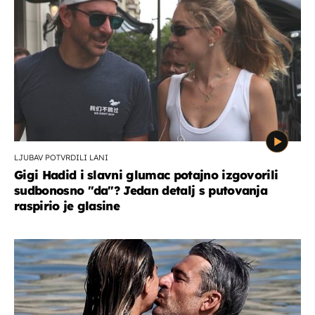
LJUBAV POTVRDILI LANI
Gigi Hadid i slavni glumac potajno izgovorili
sudbonosno "da"? Jedan detalj s putovanja
raspirio je glasine