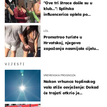
"Ove tri štrace došle su u
klub…": Splitska
influencerica oplela po
ženama zbog užasnog
ponašanja
LOL
Promatrao turiste u
Hrvatskoj, njegova
zapažanja nasmijala cijelu
regiju
VIJESTI
VREMENSKA PROGNOZA
Nakon vrhunca toplinskog
vala stiže osvježenje: Dokad
će trajati otkrio je
meteorolog