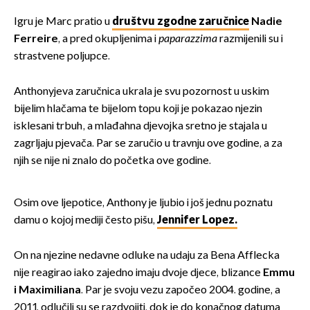
Igru je Marc pratio u
društvu zgodne zaručnice
Nadie
Ferreire
, a pred okupljenima i
paparazzima
razmijenili su i
strastvene poljupce.
Anthonyjeva zaručnica ukrala je svu pozornost u uskim
bijelim hlačama te bijelom topu koji je pokazao njezin
isklesani trbuh, a mlađahna djevojka sretno je stajala u
zagrljaju pjevača. Par se zaručio u travnju ove godine, a za
njih se nije ni znalo do početka ove godine.
Osim ove ljepotice, Anthony je ljubio i još jednu poznatu
damu o kojoj mediji često pišu,
Jennifer Lopez.
On na njezine nedavne odluke na udaju za Bena Afflecka
nije reagirao iako zajedno imaju dvoje djece, blizance
Emmu
i Maximiliana
. Par je svoju vezu započeo 2004. godine, a
2011. odlučili su se razdvojiti, dok je do konačnog datuma