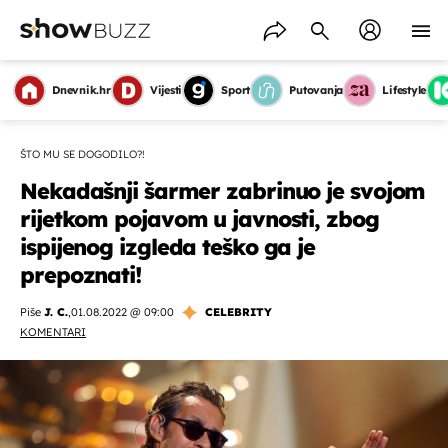
Dnevnik.hr
Vijesti
Sport
Putovanja
Lifestyle
ŠTO MU SE DOGODILO?!
Nekadašnji šarmer zabrinuo je svojom
rijetkom pojavom u javnosti, zbog
ispijenog izgleda teško ga je
prepoznati!
Piše
J. C.
,
01.08.2022 @ 09:00
CELEBRITY
KOMENTARI
OMOGUĆI OBAVIJESTI