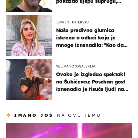
pokazao lijepu suprugu,
koja godinama izbjegava
javnost
ISKRENI INTERVJU!
Naša predivna glumica
iskreno o odluci koja je
mnoge iznenadila: ''Kao da
mi je veliki teret pao s leđa''
VELIKA FOTOGALERIJA
Ovako je izgledao spektakl
na Šubićevcu: Poseban gost
iznenadio je tisuće ljudi na
Thompsonovu koncertu
IMAMO JOŠ
NA OVU TEMU
kultura & zabava