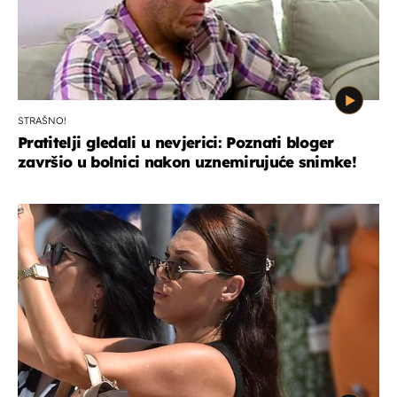
STRAŠNO!
Pratitelji gledali u nevjerici: Poznati bloger
završio u bolnici nakon uznemirujuće snimke!