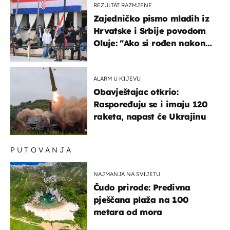
REZULTAT RAZMJENE
Zajedničko pismo mladih iz
Hrvatske i Srbije povodom
Oluje: "Ako si rođen nakon
'95..."
ALARM U KIJEVU
Obavještajac otkrio:
Raspoređuju se i imaju 120
raketa, napast će Ukrajinu
PUTOVANJA
NAJMANJA NA SVIJETU
Čudo prirode: Predivna
pješčana plaža na 100
metara od mora