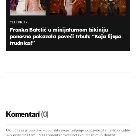
CELEBRITY
Franka Batelić u minijaturnom bikiniju
ponosno pokazala poveći trbuh: "Koja lijepa
trudnica!"
Komentari
(0)
Uključite se u raspravu – podijelite svoje mišljenje, postavite pitanja ili ponudite
svoj pogled na temu. Vaš komentar može potaknuti zanimljiv dijalog i