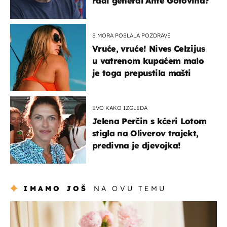
radi general Ante Gotovina?
S MORA POSLALA POZDRAVE
Vruće, vruće! Nives Celzijus
u vatrenom kupaćem malo
je toga prepustila mašti
EVO KAKO IZGLEDA
Jelena Perčin s kćeri Lotom
stigla na Oliverov trajekt,
predivna je djevojka!
IMAMO JOŠ
NA OVU TEMU
moda & ljepota