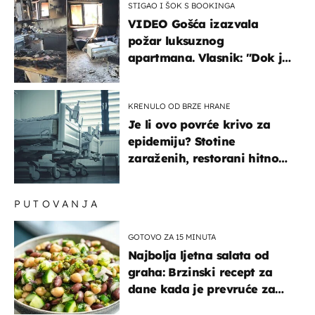
STIGAO I ŠOK S BOOKINGA
VIDEO Gošća izazvala
požar luksuznog
apartmana. Vlasnik: "Dok je
gorjelo, smijali su se, pili i
pokazivali mi srednji prst"
KRENULO OD BRZE HRANE
Je li ovo povrće krivo za
epidemiju? Stotine
zaraženih, restorani hitno
povukli proizvod
PUTOVANJA
GOTOVO ZA 15 MINUTA
Najbolja ljetna salata od
graha: Brzinski recept za
dane kada je prevruće za
kuhanje