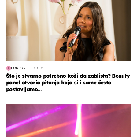
POKROVITELJ BIPA
Što je stvarno potrebno koži da zablista? Beauty
panel otvorio pitanja koja si i same često
postavljamo...
kultura & zabava