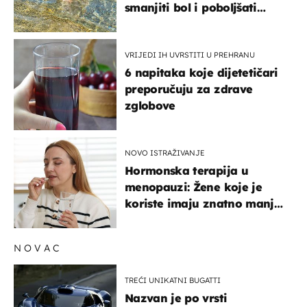
smanjiti bol i poboljšati
pokretljivost
VRIJEDI IH UVRSTITI U PREHRANU
6 napitaka koje dijetetičari
preporučuju za zdrave
zglobove
NOVO ISTRAŽIVANJE
Hormonska terapija u
menopauzi: Žene koje je
koriste imaju znatno manji
rizik od ovoga
NOVAC
TREĆI UNIKATNI BUGATTI
Nazvan je po vrsti