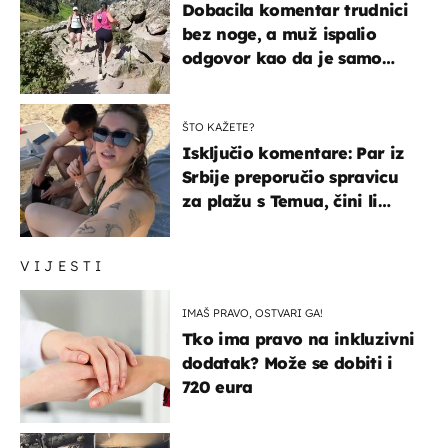
Dobacila komentar trudnici
bez noge, a muž ispalio
odgovor kao da je samo
čekao…
ŠTO KAŽETE?
Isključio komentare: Par iz
Srbije preporučio spravicu
za plažu s Temua, čini li
vam se ovo sigurnim?
VIJESTI
IMAŠ PRAVO, OSTVARI GA!
Tko ima pravo na inkluzivni
dodatak? Može se dobiti i
720 eura