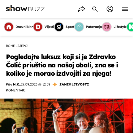
Dnevnik.hr
Vijesti
Sport
Putovanja
Lifestyle
BOME LIJEPO!
Pogledajte luksuz koji si je Zdravko
Čolić priuštio na našoj obali, zna se i
koliko je morao izdvojiti za njega!
Piše
N.K.
,
29.09.2023 @ 12:59
ZANIMLJIVOSTI
KOMENTARI
OMOGUĆI OBAVIJESTI