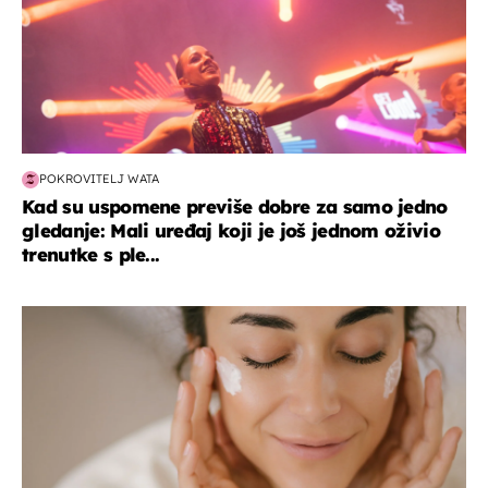
POKROVITELJ WATA
Kad su uspomene previše dobre za samo jedno
gledanje: Mali uređaj koji je još jednom oživio
trenutke s ple...
moda & ljepota