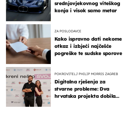
srednjovjekovnog viteškog
konja i visok samo metar
ZA POSLODAVCE
Kako ispravno dati nekome
otkaz i izbjeći najčešće
pogreške te sudske sporove
POKROVITELJ PHILIP MORRIS ZAGREB
Digitalna rješenja za
stvarne probleme: Dva
hrvatska projekta dobila
potporu za razvoj