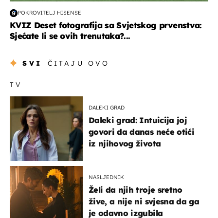
POKROVITELJ HISENSE
KVIZ Deset fotografija sa Svjetskog prvenstva:
Sjećate li se ovih trenutaka?...
SVI
ČITAJU OVO
TV
DALEKI GRAD
Daleki grad: Intuicija joj
govori da danas neće otići
iz njihovog života
NASLJEDNIK
Želi da njih troje sretno
žive, a nije ni svjesna da ga
je odavno izgubila