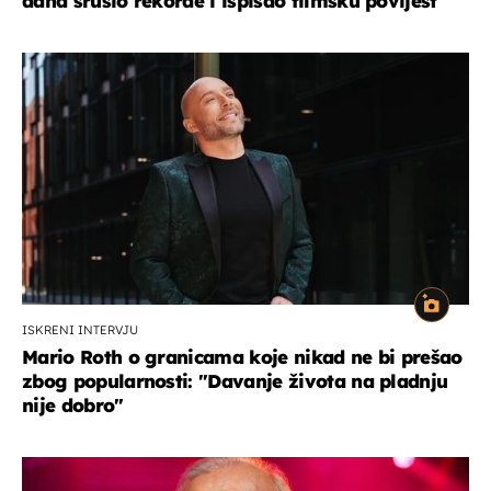
dana srušio rekorde i ispisao filmsku povijest
ISKRENI INTERVJU
Mario Roth o granicama koje nikad ne bi prešao
zbog popularnosti: "Davanje života na pladnju
nije dobro"