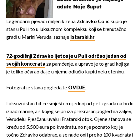
adute Maje Šuput
Legendarni pjevač i miljenik žena
Zdravko Čolić
kupio je
stan u Puli i to u luksuznom kompleksu koji se trenutačno
gradi u Marini Veruda, saznaje
Istarski.hr
.
72-godišnji Zdravko ljetos je u Puli održao jedan od
svojih koncerata
za pamćenje, a upravo je to grad koji ga
je toliko očarao da je u njemu odlučio kupiti nekreteninu.
Fotografije stana pogledajte
OVDJE
.
Luksuzni stan bit će smješten u jednoj od pet zgrada na brdu
iznad marine, a s kojeg se pruža prekrasan pogled na zaljev,
Verudelu, Pješčanu uvalu i Fratarski otok. Cijene stanova se
kreću od 5.500 eura po kvadratu, no nije poznato koji je
točno Zdravko odabrao, a se nude oni i preko 100 kvadrata i