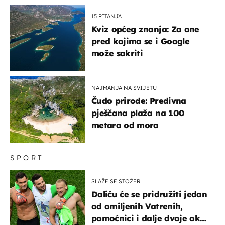
15 PITANJA
Kviz općeg znanja: Za one
pred kojima se i Google
može sakriti
NAJMANJA NA SVIJETU
Čudo prirode: Predivna
pješčana plaža na 100
metara od mora
SPORT
SLAŽE SE STOŽER
Daliću će se pridružiti jedan
od omiljenih Vatrenih,
pomoćnici i dalje dvoje oko