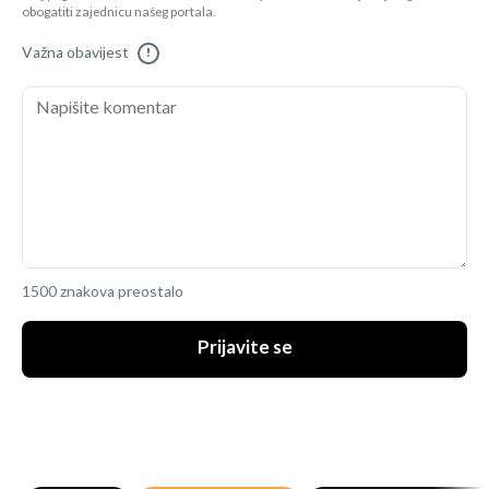
obogatiti zajednicu našeg portala.
Važna obavijest
!
1500 znakova preostalo
Prijavite se