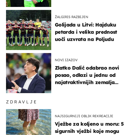
ponude
ŽALGIRIS RAZBIJEN
Golijada u Litvi: Hajduku
petarda i velika prednost
uoči uzvrata na Poljudu
NOVI IZAZOV
Zlatko Dalić odabrao novi
posao, odlazi u jednu od
najatraktivnijih zemalja
svijeta
ZDRAVLJE
NAJSIGURNIJI OBLIK REKREACIJE
Vježbe za koljeno u moru: 5
sigurnih vježbi koje mogu