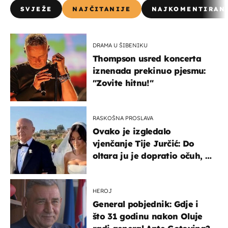
SVJEŽE
NAJČITANIJE
NAJKOMENTIRAN
DRAMA U ŠIBENIKU
Thompson usred koncerta
iznenada prekinuo pjesmu:
"Zovite hitnu!"
RASKOŠNA PROSLAVA
Ovako je izgledalo
vjenčanje Tije Jurčić: Do
oltara ju je dopratio očuh, a
slavilo se uz Olivera i Rozgu
HEROJ
General pobjednik: Gdje i
što 31 godinu nakon Oluje