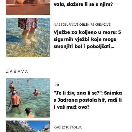
vala, slažete li se s njim?
NAJSIGURNIJI OBLIK REKREACIJE
Vježbe za koljeno u moru: 5
sigurnih vježbi koje mogu
smanjiti bol i poboljšati
pokretljivost
ZABAVA
LOL
"Je li živ, zna li se?": Snimka
s Jadrana postala hit, radi li
i vaš muž ovo?
KAO IZ PIŠTOLJA