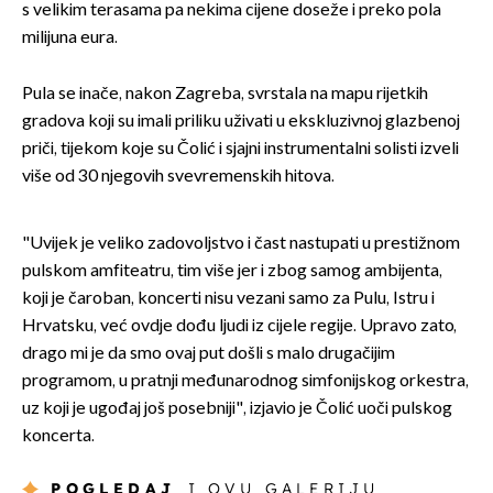
s velikim terasama pa nekima cijene doseže i preko pola
milijuna eura.
Pula se inače, nakon Zagreba, svrstala na mapu rijetkih
gradova koji su imali priliku uživati u ekskluzivnoj glazbenoj
priči, tijekom koje su Čolić i sjajni instrumentalni solisti izveli
više od 30 njegovih svevremenskih hitova.
"Uvijek je veliko zadovoljstvo i čast nastupati u prestižnom
pulskom amfiteatru, tim više jer i zbog samog ambijenta,
koji je čaroban, koncerti nisu vezani samo za Pulu, Istru i
Hrvatsku, već ovdje dođu ljudi iz cijele regije. Upravo zato,
drago mi je da smo ovaj put došli s malo drugačijim
programom, u pratnji međunarodnog simfonijskog orkestra,
uz koji je ugođaj još posebniji", izjavio je Čolić uoči pulskog
koncerta.
POGLEDAJ
I OVU GALERIJU