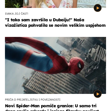
SVAKA JOJ ČAST!
"I tako sam završila u Dubaiju!" Naša
vizažistica pohvalila se novim velikim uspjehom
PRIČA O PRIJATELJSTVU I POVEZANOSTI
Novi Spider-Man pomiče granice: U samo tri