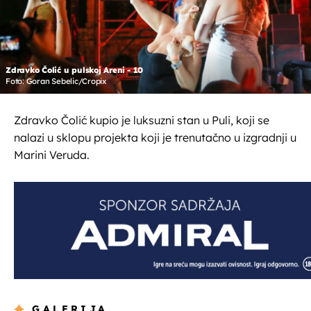
Zdravko Čolić u pulskoj Areni - 10
Foto: Goran Sebelic/Cropix
Zdravko Čolić kupio je luksuzni stan u Puli, koji se
nalazi u sklopu projekta koji je trenutačno u izgradnji u
Marini Veruda.
GALERIJA