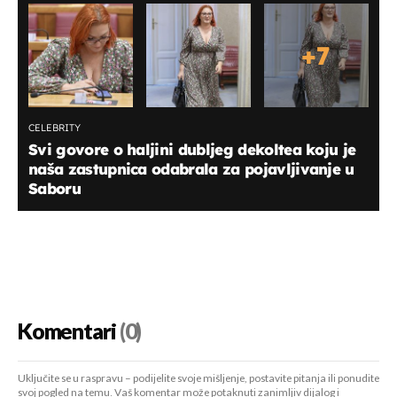
+
7
CELEBRITY
Svi govore o haljini dubljeg dekoltea koju je
naša zastupnica odabrala za pojavljivanje u
Saboru
Komentari
(0)
Uključite se u raspravu – podijelite svoje mišljenje, postavite pitanja ili ponudite
svoj pogled na temu. Vaš komentar može potaknuti zanimljiv dijalog i