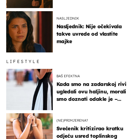
NASLJEDNIK
Nasljednik: Nije očekivala
takve uvrede od vlastite
majke
LIFESTYLE
BAŠ EFEKTNA
Kada smo na zadarskoj rivi
ugledali ovu haljinu, morali
smo doznati odakle je –
košta samo 18 eura
(NE)PRIMJERENA?
Svećenik kritizirao kratku
odjeću usred toplinskog