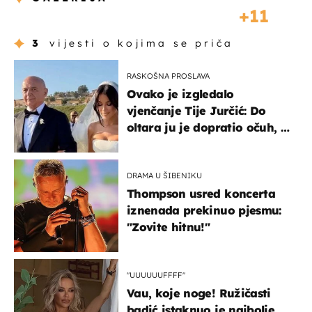
11
3
vijesti o kojima se priča
RASKOŠNA PROSLAVA
Ovako je izgledalo
vjenčanje Tije Jurčić: Do
oltara ju je dopratio očuh, a
slavilo se uz Olivera i Rozgu
DRAMA U ŠIBENIKU
Thompson usred koncerta
iznenada prekinuo pjesmu:
"Zovite hitnu!"
"UUUUUUFFFF"
Vau, koje noge! Ružičasti
badić istaknuo je najbolje