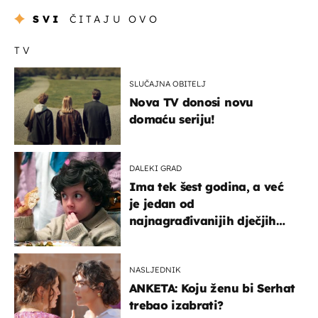
SVI
ČITAJU OVO
TV
SLUČAJNA OBITELJ
Nova TV donosi novu
domaću seriju!
DALEKI GRAD
Ima tek šest godina, a već
je jedan od
najnagrađivanijih dječjih
glumaca
NASLJEDNIK
ANKETA: Koju ženu bi Serhat
trebao izabrati?