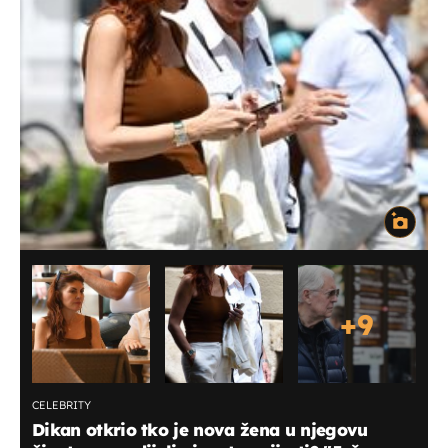
+
9
CELEBRITY
Dikan otkrio tko je nova žena u njegovu