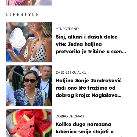
LIFESTYLE
MIKROTREND
Sinj, alkari i dašak dolce
vite: Jedna haljina
pretvorila je tribine u scenu
iz talijanskog filma
ZA SINJSKU ALKU
Haljina Sonje Jandroković
radi ono što tražimo od
dobrog kroja: Naglašava
struk, a sada je i na
sniženju
DOBRO JE ZNATI
Koliko dugo narezana
lubenica smije stajati u