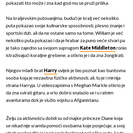
pokazati što može i zna kad god mu se pruži prilika.
Na kraljevskim putovanjima, budući je kralj već nekoliko
puta pokazao svoje kulinarske sposobnosti, plesno znanje i
sportski duh, ali da ne ostane samo na tome, William je već
nekoliko puta pokazao i da je hrabar za puno veće stvari pa
je tako zajedno sa svojom suprugom
Kate Middleton
ronio
istraživajući koraljne grebene, a otkrio je i da zna žonglirati.
Njegov mlađi brat
Harry
uvijek je bio poznat kao buntovna
osoba koja je nezasitna fizičke aktivnosti, ali, tu je i mirnija
strana Harryja. U videozapisima s Meghan Markle otkrio je
da zna svirati gitaru, a vrlo dobro snalazio se i u ratnim
avanturama dok je služio vojsku u Afganistanu.
Želju za aktivnošću dobili su od majke princeze Diane koja
se nikad nije sramila pomoći osobama koje posjećuje, a svoj