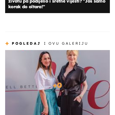
životu pa podijelio i sretne vijesti? "Još samo
korak do oltara!"
POGLEDAJ
I OVU GALERIJU
+
0