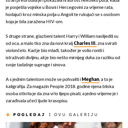
strah prebrodila je i pokazala hrabrost nekoliko puta, kada
je posjetila vojnike u Bosni i Hercegovini za vrijeme rata,
hodajući kroz minska polja u Angoli te rukujući se s osobom
koja je bila zaražena HIV-om.
S druge strane, glazbeni talent Harry i William naslijedili su
od oca, a malo tko zna da novi kralj
Charles III.
zna svirati
violončelo. Kad je bio mlađi, također je volio roniti i
istraživati divljinu, ali je bio nešto mirnijeg duha za razliku od
svoje tadašnje supruge i sinova.
A s jednim talentom može se pohvaliti i
Meghan
, a to je
kaligrafija. Za magazin People 2018. godine njena bliska
osoba otkrila je da zna vrlo lijepo pisati, a jedno vrijeme je i
zarađivala učeći ljude krasopisu.
POGLEDAJ
I OVU GALERIJU