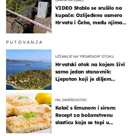
VIDEO Stablo se srušilo na
kupače: Ozlijeđeno osmero
Hrvata i Čeha, među njima
ima i djece
PUTOVANJA
UŽIVANJE NA "PRIVATNOM" OTOKU
Hrvatski otok na kojem živi
samo jedan stanovnik:
Ljepotan koji je diljem
svijeta poznat po svojem
"bijelom zlatu"
MA, SAVRŠENSTVO!
Kolač s limunom i sirom:
Recept za božanstvenu
slasticu koja se topi u
ustima