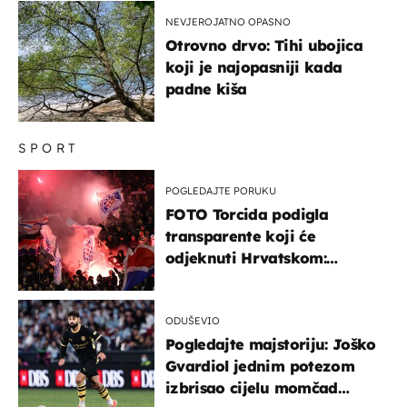
NEVJEROJATNO OPASNO
Otrovno drvo: Tihi ubojica
koji je najopasniji kada
padne kiša
SPORT
POGLEDAJTE PORUKU
FOTO Torcida podigla
transparente koji će
odjeknuti Hrvatskom:
Prozvali "moralne vertikale"
ODUŠEVIO
Pogledajte majstoriju: Joško
Gvardiol jednim potezom
izbrisao cijelu momčad