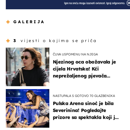
GALERIJA
3
vijesti o kojima se priča
ČUVA USPOMENU NA NJEGA
Njezinog oca obožavala je
cijela Hrvatska! Kći
neprežaljenog pjevača
projurila špicom na dva
kotača
NASTUPALA S GOTOVO 70 GLAZBENIKA
Pulska Arena sinoć je bila
Severinina! Pogledajte
prizore sa spektakla koji je
rasprodan mjesec dana