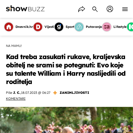
Dnevnik.hr
Vijesti
Sport
Putovanja
Lifestyle
NA MAMU!
Kad treba zasukati rukave, kraljevska
obitelj ne srami se potegnuti: Evo koje
su talente William i Harry naslijedili od
roditelja
Piše
J. C.
,
18.07.2023 @ 06:27
ZANIMLJIVOSTI
KOMENTARI
OMOGUĆI OBAVIJESTI