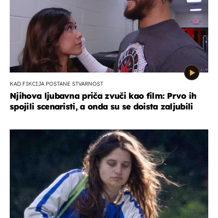
KAD FIKCIJA POSTANE STVARNOST
Njihova ljubavna priča zvuči kao film: Prvo ih
spojili scenaristi, a onda su se doista zaljubili