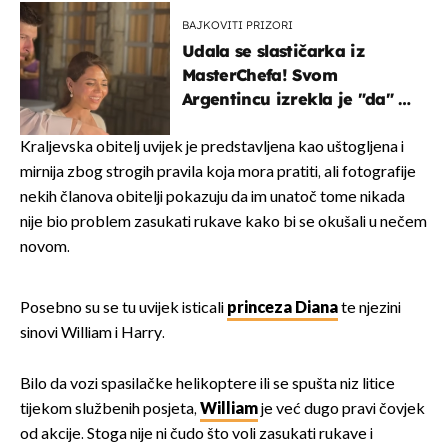
ranije
BAJKOVITI PRIZORI
Udala se slastičarka iz
MasterChefa! Svom
Argentincu izrekla je "da" u
rodnoj Hercegovini
Kraljevska obitelj uvijek je predstavljena kao uštogljena i
mirnija zbog strogih pravila koja mora pratiti, ali fotografije
nekih članova obitelji pokazuju da im unatoč tome nikada
nije bio problem zasukati rukave kako bi se okušali u nečem
novom.
Posebno su se tu uvijek isticali
princeza Diana
te njezini
sinovi William i Harry.
Bilo da vozi spasilačke helikoptere ili se spušta niz litice
tijekom službenih posjeta,
William
je već dugo pravi čovjek
od akcije. Stoga nije ni čudo što voli zasukati rukave i