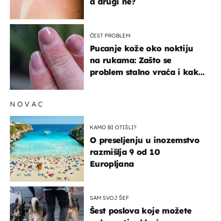
a drugi ne?
ČEST PROBLEM
Pucanje kože oko noktiju
na rukama: Zašto se
problem stalno vraća i kako
ga zaustaviti?
NOVAC
KAMO BI OTIŠLI?
O preseljenju u inozemstvo
razmišlja 9 od 10
Europljana
SAM SVOJ ŠEF
Šest poslova koje možete