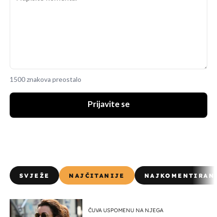
1500 znakova preostalo
Prijavite se
SVJEŽE
NAJČITANIJE
NAJKOMENTIRAN
ČUVA USPOMENU NA NJEGA