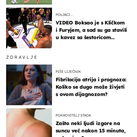
Atletica
POLJACI...
VIDEO Boksao je s Kličkom
i Furyjem, a sad su ga stavili
u kavez sa šestoricom
Roma! Pogledajte kako je
završilo
ZDRAVLJE
PIŠE LIJEČNIK
Fibrilacija atrija i prognoza:
Koliko se dugo može živjeti
s ovom dijagnozom?
POKROVITELJ STADA
Zašto neki ljudi izgore na
suncu već nakon 15 minuta,