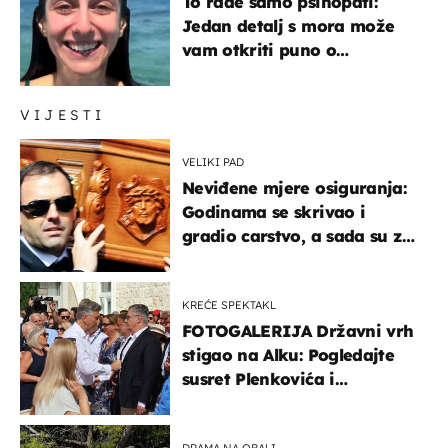
To rade samo psihopati:
Jedan detalj s mora može
vam otkriti puno o
prijateljima
VIJESTI
VELIKI PAD
Neviđene mjere osiguranja:
Godinama se skrivao i
gradio carstvo, a sada su za
njegovo izručenje naručili
posebno vozilo
KREĆE SPEKTAKL
FOTOGALERIJA Državni vrh
stigao na Alku: Pogledajte
susret Plenkovića i
Milanovića
DRAMA NA OBALI