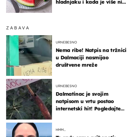
hladnjaku i kada je više nije
sigurno jesti?
ZABAVA
URNEBESNO
Nema ribe! Natpis na tržnici
u Dalmaciji nasmijao
društvene mreže
URNEBESNO
Dalmatinac je svojim
natpisom u vrtu postao
internetski hit! Pogledajte
što je napisao
HMM…