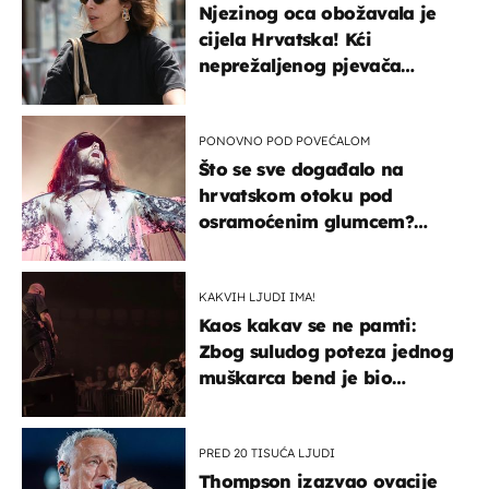
Njezinog oca obožavala je
cijela Hrvatska! Kći
neprežaljenog pjevača
projurila špicom na dva
kotača
PONOVNO POD POVEĆALOM
Što se sve događalo na
hrvatskom otoku pod
osramoćenim glumcem?
Bizarni prizori i danas
izazivaju nevjericu
KAKVIH LJUDI IMA!
Kaos kakav se ne pamti:
Zbog suludog poteza jednog
muškarca bend je bio
prisiljen prekinuti nastup
PRED 20 TISUĆA LJUDI
Thompson izazvao ovacije