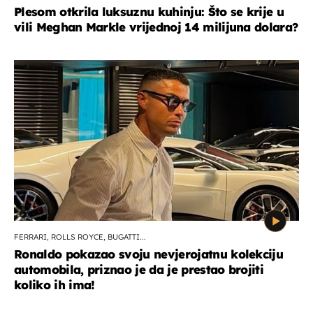
Plesom otkrila luksuznu kuhinju: Što se krije u
vili Meghan Markle vrijednoj 14 milijuna dolara?
FERRARI, ROLLS ROYCE, BUGATTI...
Ronaldo pokazao svoju nevjerojatnu kolekciju
automobila, priznao je da je prestao brojiti
koliko ih ima!