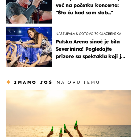
već na početku koncerta:
"Što ću kad sam slab..."
NASTUPALA S GOTOVO 70 GLAZBENIKA
Pulska Arena sinoć je bila
Severinina! Pogledajte
prizore sa spektakla koji je
rasprodan mjesec dana
ranije
IMAMO JOŠ
NA OVU TEMU
zanimljivosti