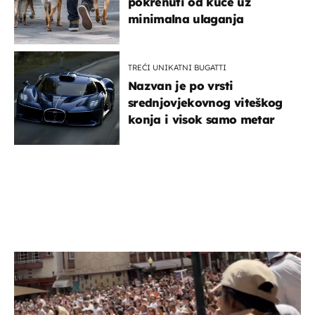
pokrenuti od kuće uz
minimalna ulaganja
TREĆI UNIKATNI BUGATTI
Nazvan je po vrsti
srednjovjekovnog viteškog
konja i visok samo metar