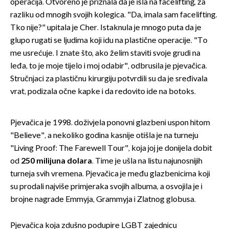
operacija. Otvoreno je priznala da je išla na facelifting, za
razliku od mnogih svojih kolegica. "Da, imala sam facelifting.
Tko nije?" upitala je Cher. Istaknula je mnogo puta da je
glupo rugati se ljudima koji idu na plastične operacije. "To
me usrećuje. I znate što, ako želim staviti svoje grudi na
leđa, to je moje tijelo i moj odabir", odbrusila je pjevačica.
Stručnjaci za plastičnu kirurgiju potvrdili su da je sređivala
vrat, podizala očne kapke i da redovito ide na botoks.
Pjevačica je 1998. doživjela ponovni glazbeni uspon hitom
"Believe", a nekoliko godina kasnije otišla je na turneju
"Living Proof: The Farewell Tour", koja joj je donijela dobit
od
250 milijuna dolara
. Time je ušla na listu najunosnijih
turneja svih vremena. Pjevačica je među glazbenicima koji
su prodali najviše primjeraka svojih albuma, a osvojila je i
brojne nagrade Emmyja, Grammyja i Zlatnog globusa.
Pjevačica koja zdušno podupire LGBT zajednicu