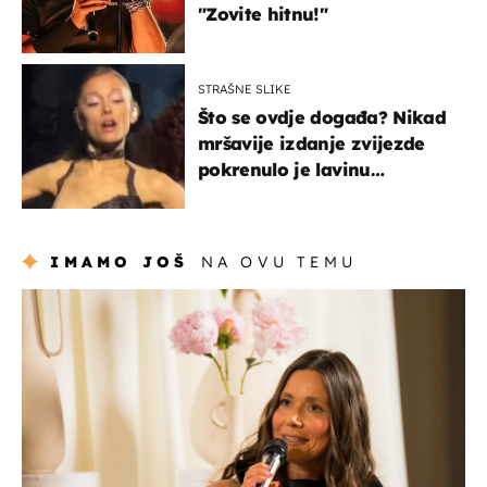
"Zovite hitnu!"
STRAŠNE SLIKE
Što se ovdje događa? Nikad
mršavije izdanje zvijezde
pokrenulo je lavinu
zabrinutih komentara
IMAMO JOŠ
NA OVU TEMU
moda & ljepota