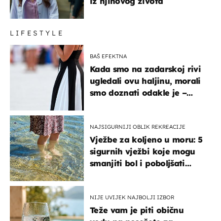
iz njihovog života
LIFESTYLE
BAŠ EFEKTNA
Kada smo na zadarskoj rivi
ugledali ovu haljinu, morali
smo doznati odakle je –
košta samo 18 eura
NAJSIGURNIJI OBLIK REKREACIJE
Vježbe za koljeno u moru: 5
sigurnih vježbi koje mogu
smanjiti bol i poboljšati
pokretljivost
NIJE UVIJEK NAJBOLJI IZBOR
Teže vam je piti običnu