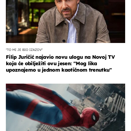
''TO MI JE BIO IZAZOV''
Filip Juričić najavio novu ulogu na Novoj TV
koja će obilježiti ovu jesen: ''Mog lika
upoznajemo u jednom kaotičnom trenutku''