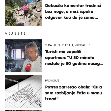
Dobacila komentar trudnici
bez noge, a muž ispalio
odgovor kao da je samo
čekao…
VIJESTI
"I DALJE SU PLESALI, VRIŠTALI..."
Turisti mu zapalili
apartman: "U 30 minuta
nestalo je 50 godina našeg
života, supruga i ja ne
možemo oka sklopiti"
PRIMORJE
Potres zatresao obalu: "Čula
sam razbijanje čaša u stanu
iznad"