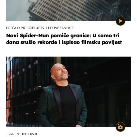
PRIČA O PRIJATELJSTVU I POVEZANOSTI
Novi Spider-Man pomiče granice: U samo tri
dana srušio rekorde i ispisao filmsku povijest
ISKRENI INTERVJU