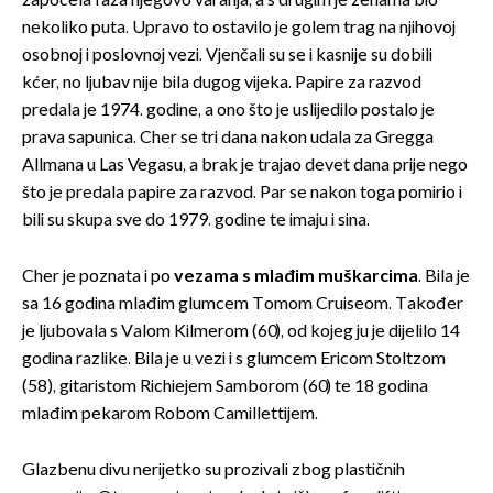
započela faza njegovo varanja, a s drugim je ženama bio
nekoliko puta. Upravo to ostavilo je golem trag na njihovoj
osobnoj i poslovnoj vezi. Vjenčali su se i kasnije su dobili
kćer, no ljubav nije bila dugog vijeka. Papire za razvod
predala je 1974. godine, a ono što je uslijedilo postalo je
prava sapunica. Cher se tri dana nakon udala za Gregga
Allmana u Las Vegasu, a brak je trajao devet dana prije nego
što je predala papire za razvod. Par se nakon toga pomirio i
bili su skupa sve do 1979. godine te imaju i sina.
Cher je poznata i po
vezama s mlađim muškarcima
. Bila je
sa 16 godina mlađim glumcem Tomom Cruiseom. Također
je ljubovala s Valom Kilmerom (60), od kojeg ju je dijelilo 14
godina razlike. Bila je u vezi i s glumcem Ericom Stoltzom
(58), gitaristom Richiejem Samborom (60) te 18 godina
mlađim pekarom Robom Camillettijem.
Glazbenu divu nerijetko su prozivali zbog plastičnih