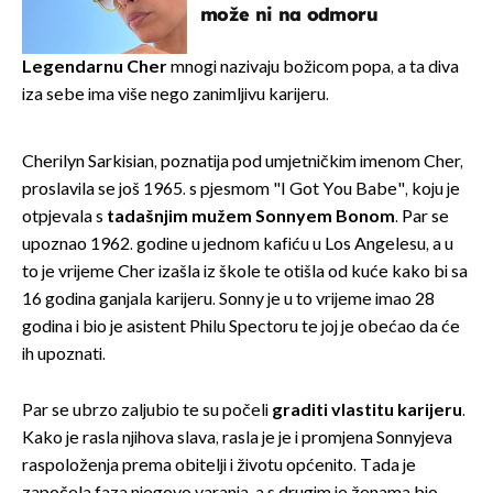
može ni na odmoru
Legendarnu Cher
mnogi nazivaju božicom popa, a ta diva
iza sebe ima više nego zanimljivu karijeru.
Cherilyn Sarkisian, poznatija pod umjetničkim imenom Cher,
proslavila se još 1965. s pjesmom "I Got You Babe", koju je
otpjevala s
tadašnjim mužem Sonnyem Bonom
. Par se
upoznao 1962. godine u jednom kafiću u Los Angelesu, a u
to je vrijeme Cher izašla iz škole te otišla od kuće kako bi sa
16 godina ganjala karijeru. Sonny je u to vrijeme imao 28
godina i bio je asistent Philu Spectoru te joj je obećao da će
ih upoznati.
Par se ubrzo zaljubio te su počeli
graditi vlastitu karijeru
.
Kako je rasla njihova slava, rasla je je i promjena Sonnyjeva
raspoloženja prema obitelji i životu općenito. Tada je