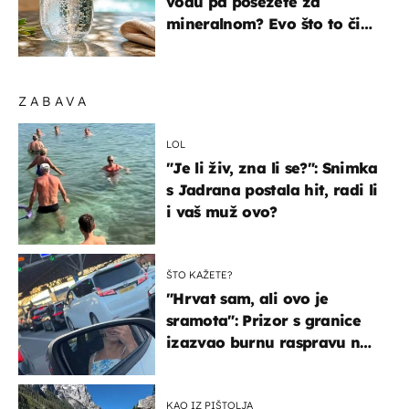
vodu pa posežete za
mineralnom? Evo što to čini
organizmu
ZABAVA
LOL
"Je li živ, zna li se?": Snimka
s Jadrana postala hit, radi li
i vaš muž ovo?
ŠTO KAŽETE?
"Hrvat sam, ali ovo je
sramota": Prizor s granice
izazvao burnu raspravu na
društvenim mrežama
KAO IZ PIŠTOLJA