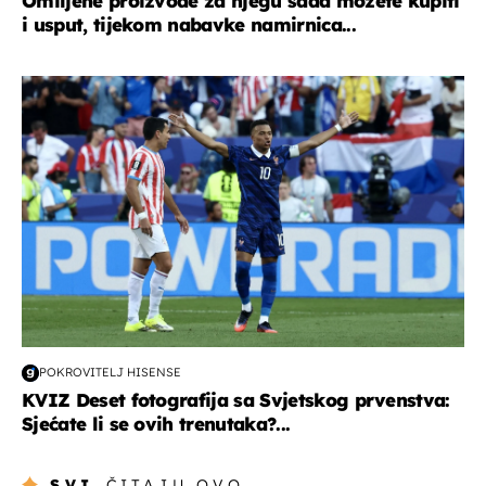
Omiljene proizvode za njegu sada možete kupiti
i usput, tijekom nabavke namirnica...
svjetsko prvenstvo 2026
POKROVITELJ HISENSE
KVIZ Deset fotografija sa Svjetskog prvenstva:
Sjećate li se ovih trenutaka?...
SVI
ČITAJU OVO