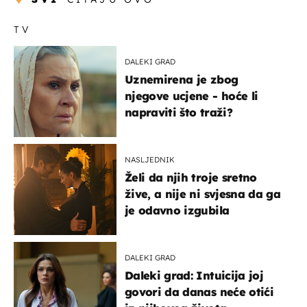
TV
DALEKI GRAD
Uznemirena je zbog
njegove ucjene - hoće li
napraviti što traži?
NASLJEDNIK
Želi da njih troje sretno
žive, a nije ni svjesna da ga
je odavno izgubila
DALEKI GRAD
Daleki grad: Intuicija joj
govori da danas neće otići