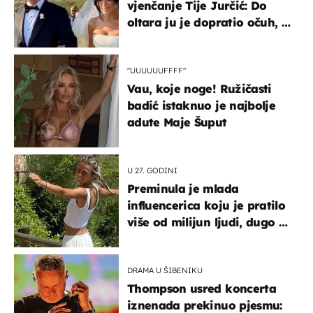
vjenčanje Tije Jurčić: Do
oltara ju je dopratio očuh, a
slavilo se uz Olivera i Rozgu
"UUUUUUFFFF"
Vau, koje noge! Ružičasti
badić istaknuo je najbolje
adute Maje Šuput
U 27. GODINI
Preminula je mlada
influencerica koju je pratilo
više od milijun ljudi, dugo se
borila s opakom bolešću
DRAMA U ŠIBENIKU
Thompson usred koncerta
iznenada prekinuo pjesmu: