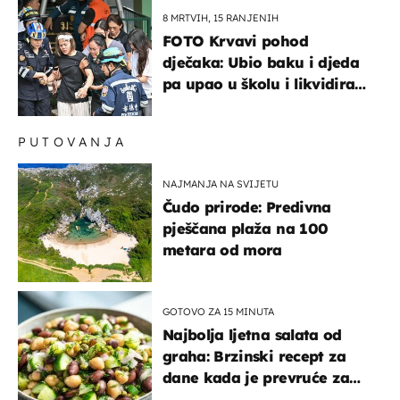
8 MRTVIH, 15 RANJENIH
FOTO Krvavi pohod
dječaka: Ubio baku i djeda
pa upao u školu i likvidirao
pet nastavnika
PUTOVANJA
NAJMANJA NA SVIJETU
Čudo prirode: Predivna
pješčana plaža na 100
metara od mora
GOTOVO ZA 15 MINUTA
Najbolja ljetna salata od
graha: Brzinski recept za
dane kada je prevruće za
kuhanje