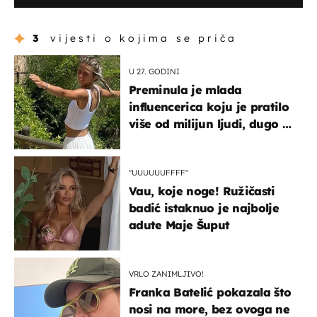
3
vijesti o kojima se priča
U 27. GODINI
Preminula je mlada
influencerica koju je pratilo
više od milijun ljudi, dugo se
borila s opakom bolešću
"UUUUUUFFFF"
Vau, koje noge! Ružičasti
badić istaknuo je najbolje
adute Maje Šuput
VRLO ZANIMLJIVO!
Franka Batelić pokazala što
nosi na more, bez ovoga ne