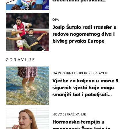
"Hvala vam svima"
OPA!
Josip Šutalo radi transfer u
redove nogometnog diva i
bivšeg prvaka Europe
ZDRAVLJE
NAJSIGURNIJI OBLIK REKREACIJE
Vježbe za koljeno u moru: 5
sigurnih vježbi koje mogu
smanjiti bol i poboljšati
pokretljivost
NOVO ISTRAŽIVANJE
Hormonska terapija u
menopauzi: Žene koje je