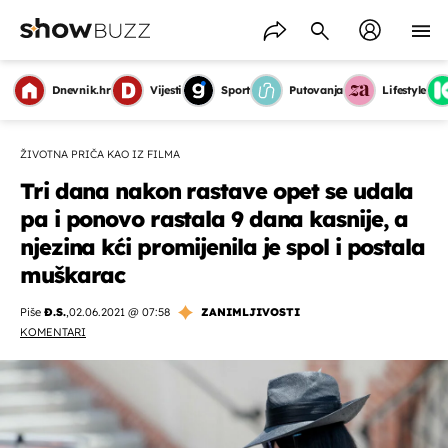
Dnevnik.hr
Vijesti
Sport
Putovanja
Lifestyle
ŽIVOTNA PRIČA KAO IZ FILMA
Tri dana nakon rastave opet se udala
pa i ponovo rastala 9 dana kasnije, a
njezina kći promijenila je spol i postala
muškarac
Piše
Đ.S.
,
02.06.2021 @ 07:58
ZANIMLJIVOSTI
KOMENTARI
OMOGUĆI OBAVIJESTI