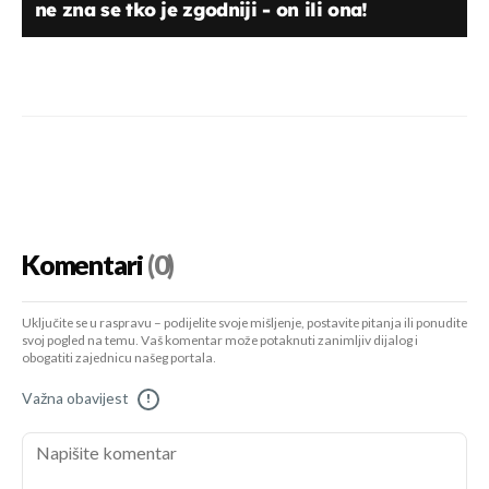
ne zna se tko je zgodniji - on ili ona!
Komentari
(0)
Uključite se u raspravu – podijelite svoje mišljenje, postavite pitanja ili ponudite
svoj pogled na temu. Vaš komentar može potaknuti zanimljiv dijalog i
obogatiti zajednicu našeg portala.
Važna obavijest
!