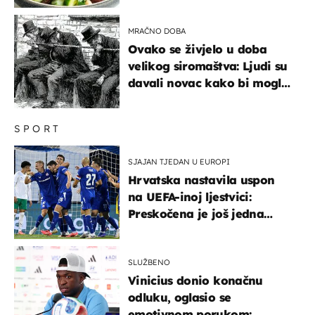
MRAČNO DOBA
Ovako se živjelo u doba
velikog siromaštva: Ljudi su
davali novac kako bi mogli
spavati na konopcima
SPORT
SJAJAN TJEDAN U EUROPI
Hrvatska nastavila uspon
na UEFA-inoj ljestvici:
Preskočena je još jedna
država
SLUŽBENO
Vinicius donio konačnu
odluku, oglasio se
emotivnom porukom: