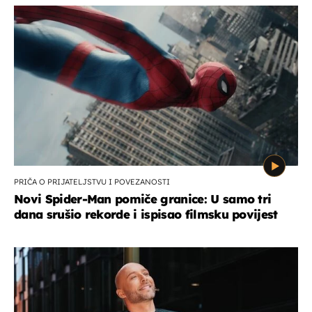
PRIČA O PRIJATELJSTVU I POVEZANOSTI
Novi Spider-Man pomiče granice: U samo tri
dana srušio rekorde i ispisao filmsku povijest