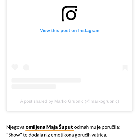
View this post on Instagram
A post shared by Marko Grubnic (@markogrubnic)
Njegova
omiljena Maja Šuput
odmah mu je poručila:
"Show" te dodala niz emotikona gorućih vatrica.