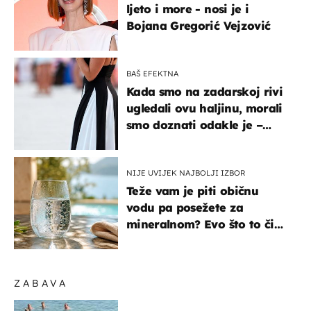
ljeto i more - nosi je i
Bojana Gregorić Vejzović
BAŠ EFEKTNA
Kada smo na zadarskoj rivi
ugledali ovu haljinu, morali
smo doznati odakle je –
košta samo 18 eura
NIJE UVIJEK NAJBOLJI IZBOR
Teže vam je piti običnu
vodu pa posežete za
mineralnom? Evo što to čini
organizmu
ZABAVA