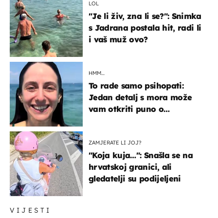
LOL
"Je li živ, zna li se?": Snimka
s Jadrana postala hit, radi li
i vaš muž ovo?
HMM…
To rade samo psihopati:
Jedan detalj s mora može
vam otkriti puno o
prijateljima
ZAMJERATE LI JOJ?
"Koja kuja…": Snašla se na
hrvatskoj granici, ali
gledatelji su podijeljeni
VIJESTI