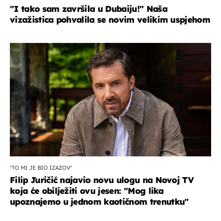
"I tako sam završila u Dubaiju!" Naša
vizažistica pohvalila se novim velikim uspjehom
''TO MI JE BIO IZAZOV''
Filip Juričić najavio novu ulogu na Novoj TV
koja će obilježiti ovu jesen: ''Mog lika
upoznajemo u jednom kaotičnom trenutku''