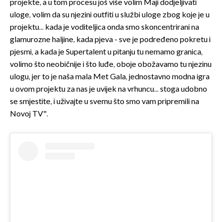
projekte, a u tom procesu još više volim Maji dodjeljivati
uloge, volim da su njezini outfiti u službi uloge zbog koje je u
projektu... kada je voditeljica onda smo skoncentrirani na
glamurozne haljine, kada pjeva - sve je podređeno pokretu i
pjesmi, a kada je Supertalent u pitanju tu nemamo granica,
volimo što neobičnije i što luđe, oboje obožavamo tu njezinu
ulogu, jer to je naša mala Met Gala, jednostavno modna igra
u ovom projektu za nas je uvijek na vrhuncu... stoga udobno
se smjestite, i uživajte u svemu što smo vam pripremili na
Novoj TV".