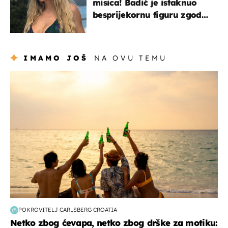
misica! Badić je istaknuo
besprijekornu figuru zgodne
voditeljice
IMAMO JOŠ
NA OVU TEMU
zanimljivosti
POKROVITELJ CARLSBERG CROATIA
Netko zbog ćevapa, netko zbog drške za motiku: