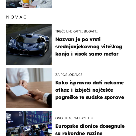
NOVAC
TREĆI UNIKATNI BUGATTI
Nazvan je po vrsti
srednjovjekovnog viteškog
konja i visok samo metar
ZA POSLODAVCE
Kako ispravno dati nekome
otkaz i izbjeći najčešće
pogreške te sudske sporove
OVO JE 10 NAJBOLJIH
Europske dionice dosegnule
su rekordne razine