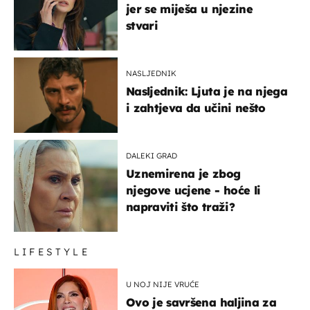
jer se miješa u njezine
stvari
NASLJEDNIK
Nasljednik: Ljuta je na njega
i zahtjeva da učini nešto
DALEKI GRAD
Uznemirena je zbog
njegove ucjene - hoće li
napraviti što traži?
LIFESTYLE
U NOJ NIJE VRUĆE
Ovo je savršena haljina za