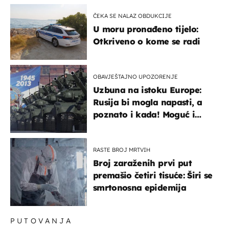
ČEKA SE NALAZ OBDUKCIJE
U moru pronađeno tijelo:
Otkriveno o kome se radi
OBAVJEŠTAJNO UPOZORENJE
Uzbuna na istoku Europe:
Rusija bi mogla napasti, a
poznato i kada! Moguć i
kopneni upad u članicu
NATO-a
RASTE BROJ MRTVIH
Broj zaraženih prvi put
premašio četiri tisuće: Širi se
smrtonosna epidemija
PUTOVANJA