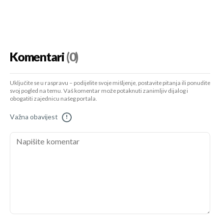
Komentari
(0)
Uključite se u raspravu – podijelite svoje mišljenje, postavite pitanja ili ponudite
svoj pogled na temu. Vaš komentar može potaknuti zanimljiv dijalog i
obogatiti zajednicu našeg portala.
Važna obavijest
!