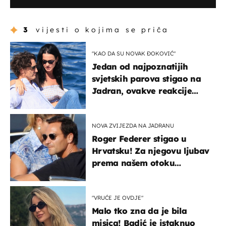
3
vijesti o kojima se priča
"KAO DA SU NOVAK ĐOKOVIĆ"
Jedan od najpoznatijih
svjetskih parova stigao na
Jadran, ovakve reakcije
vjerojatno nisu očekivali
NOVA ZVIJEZDA NA JADRANU
Roger Federer stigao u
Hrvatsku! Za njegovu ljubav
prema našem otoku
zaslužan je jedan poznati
Hrvat
"VRUĆE JE OVDJE"
Malo tko zna da je bila
misica! Badić je istaknuo