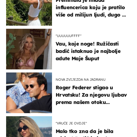
influencerica koju je pratilo
više od milijun ljudi, dugo se
borila s opakom bolešću
"UUUUUUFFFF"
Vau, koje noge! Ružičasti
badić istaknuo je najbolje
adute Maje Šuput
NOVA ZVIJEZDA NA JADRANU
Roger Federer stigao u
Hrvatsku! Za njegovu ljubav
prema našem otoku
zaslužan je jedan poznati
Hrvat
"VRUĆE JE OVDJE"
Malo tko zna da je bila