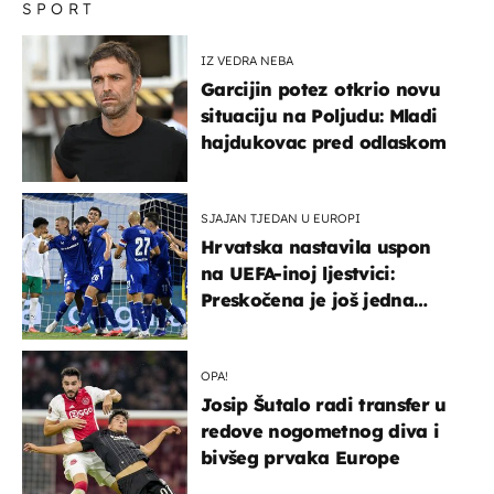
SPORT
IZ VEDRA NEBA
Garcijin potez otkrio novu
situaciju na Poljudu: Mladi
hajdukovac pred odlaskom
SJAJAN TJEDAN U EUROPI
Hrvatska nastavila uspon
na UEFA-inoj ljestvici:
Preskočena je još jedna
država
OPA!
Josip Šutalo radi transfer u
redove nogometnog diva i
bivšeg prvaka Europe