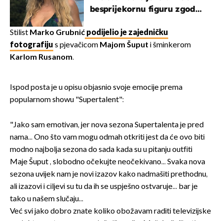
besprijekornu figuru zgodne
voditeljice
Stilist
Marko Grubnić
podijelio je zajedničku
fotografiju
s pjevačicom
Majom Šuput
i šminkerom
Karlom Rusanom
.
Ispod posta je u opisu objasnio svoje emocije prema
popularnom showu "Supertalent":
"Jako sam emotivan, jer nova sezona Supertalenta je pred
nama... Ono što vam mogu odmah otkriti jest da će ovo biti
modno najbolja sezona do sada kada su u pitanju outfiti
Maje Šuput , slobodno očekujte neočekivano... Svaka nova
sezona uvijek nam je novi izazov kako nadmašiti prethodnu,
ali izazovi i ciljevi su tu da ih se uspješno ostvaruje... bar je
tako u našem slučaju...
Već svi jako dobro znate koliko obožavam raditi televizijske