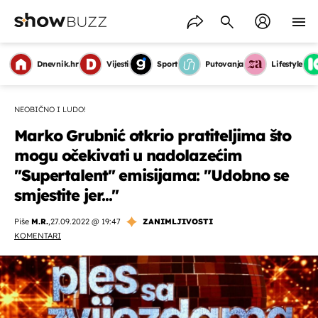
Dnevnik.hr
Vijesti
Sport
Putovanja
Lifestyle
NEOBIČNO I LUDO!
Marko Grubnić otkrio pratiteljima što
mogu očekivati u nadolazećim
''Supertalent'' emisijama: ''Udobno se
smjestite jer...''
Piše
M.R.
,
27.09.2022 @ 19:47
ZANIMLJIVOSTI
KOMENTARI
OMOGUĆI OBAVIJESTI