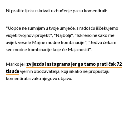
Ni pratitelji nisu skrivali uzbuđenje pa su komentirali:
"Uopće ne sumnjam u tvoje umijeće, s radošću iščekujemo
vidjeti tvoj novi projekt", "Najbolji", "Iskreno nekako me
uvijek vesele Majine modne kombinacije", "Jedva čekam
sve modne kombinacije koje će Maja nositi".
Marko je i
zvijezda Instagrama jer ga tamo prati čak 72
tisuće
vjernih obožavatelja, koji nikako ne propuštaju
komentirati svaku njegovu objavu.