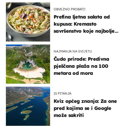
OBVEZNO PROBATI!
Prefina ljetna salata od
kupusa: Kremasto
savršenstvo koje najbolje
paše uz pečeno meso
NAJMANJA NA SVIJETU
Čudo prirode: Predivna
pješčana plaža na 100
metara od mora
15 PITANJA
Kviz općeg znanja: Za one
pred kojima se i Google
može sakriti