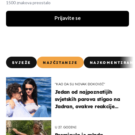
1500 znakova preostalo
Prijavite se
SVJEŽE
NAJČITANIJE
NAJKOMENTIRAN
"KAO DA SU NOVAK ĐOKOVIĆ"
Jedan od najpoznatijih
svjetskih parova stigao na
Jadran, ovakve reakcije
vjerojatno nisu očekivali
U 27. GODINI
Preminula je mlada