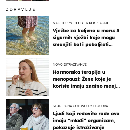
ZDRAVLJE
NAJSIGURNIJI OBLIK REKREACIJE
Vježbe za koljeno u moru: 5
sigurnih vježbi koje mogu
smanjiti bol i poboljšati
pokretljivost
NOVO ISTRAŽIVANJE
Hormonska terapija u
menopauzi: Žene koje je
koriste imaju znatno manji
rizik od ovoga
STUDIJA NA GOTOVO 1.900 OSOBA
Ljudi koji redovito rade ovo
imaju “mlađi” organizam,
pokazuje istraživanje