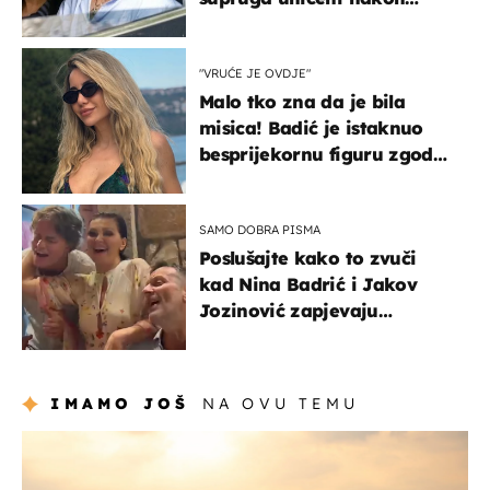
svađe!
"VRUĆE JE OVDJE"
Malo tko zna da je bila
misica! Badić je istaknuo
besprijekornu figuru zgodne
voditeljice
SAMO DOBRA PISMA
Poslušajte kako to zvuči
kad Nina Badrić i Jakov
Jozinović zapjevaju
Oliverov hit!
IMAMO JOŠ
NA OVU TEMU
zanimljivosti