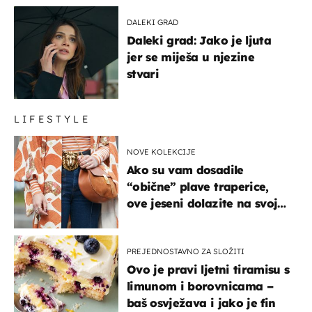
DALEKI GRAD
Daleki grad: Jako je ljuta
jer se miješa u njezine
stvari
LIFESTYLE
NOVE KOLEKCIJE
Ako su vam dosadile
“obične” plave traperice,
ove jeseni dolazite na svoje
- izdvajamo 15 hit modela
PREJEDNOSTAVNO ZA SLOŽITI
Ovo je pravi ljetni tiramisu s
limunom i borovnicama –
baš osvježava i jako je fin