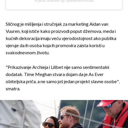
A post shared by @aseverofficial
Sličnog je mišljenja i stručnjak za marketing Aidan van
Vuuren, koji ističe kako proizvodi poput džemova, meda i
kućnih dekoracija imaju veću vjerodostojnost ako publika
vjeruje da ih osoba koja ih promovira zaista koristi u
svakodnevnom životu.
"Prikazivanje Archieja i Lilibet nije samo sentimentalni
dodatak. Time Meghan stvara dojam da je As Ever
obiteljska priča, a ne samo još jedan projekt slavne osobe",
smatra.