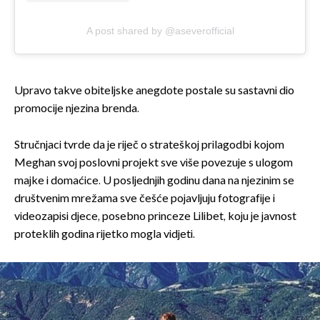
A post shared by @aseverofficial
Upravo takve obiteljske anegdote postale su sastavni dio
promocije njezina brenda.
Stručnjaci tvrde da je riječ o strateškoj prilagodbi kojom
Meghan svoj poslovni projekt sve više povezuje s ulogom
majke i domaćice. U posljednjih godinu dana na njezinim se
društvenim mrežama sve češće pojavljuju fotografije i
videozapisi djece, posebno princeze Lilibet, koju je javnost
proteklih godina rijetko mogla vidjeti.