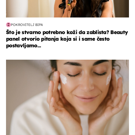
POKROVITELJ BIPA
Što je stvarno potrebno koži da zablista? Beauty
panel otvorio pitanja koja si i same često
postavljamo...
moda & ljepota