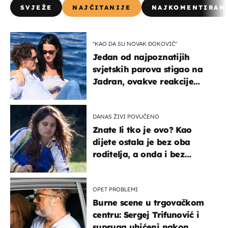
SVJEŽE
NAJČITANIJE
NAJKOMENTIRAN
"KAO DA SU NOVAK ĐOKOVIĆ"
Jedan od najpoznatijih
svjetskih parova stigao na
Jadran, ovakve reakcije
vjerojatno nisu očekivali
DANAS ŽIVI POVUČENO
Znate li tko je ovo? Kao
dijete ostala je bez oba
roditelja, a onda i bez
milijuna koje je trebala
naslijediti
OPET PROBLEMI
Burne scene u trgovačkom
centru: Sergej Trifunović i
supruga uhićeni nakon