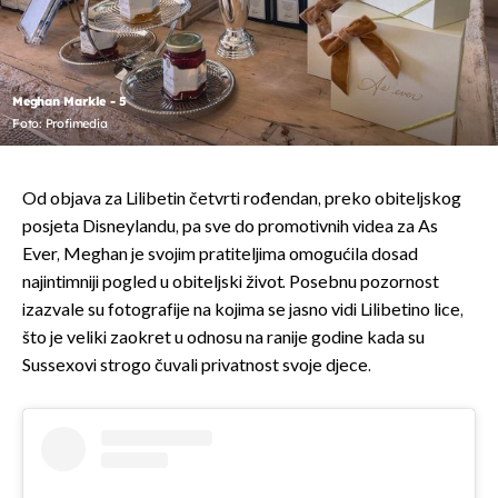
Meghan Markle - 5
Foto: Profimedia
Od objava za Lilibetin četvrti rođendan, preko obiteljskog
posjeta Disneylandu, pa sve do promotivnih videa za As
Ever, Meghan je svojim pratiteljima omogućila dosad
najintimniji pogled u obiteljski život. Posebnu pozornost
izazvale su fotografije na kojima se jasno vidi Lilibetino lice,
što je veliki zaokret u odnosu na ranije godine kada su
Sussexovi strogo čuvali privatnost svoje djece.