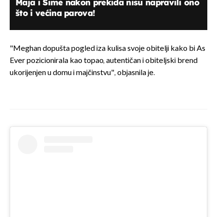
Maja i Šime nakon prekida nisu napravili ono
što i većina parova!
"Meghan dopušta pogled iza kulisa svoje obitelji kako bi As
Ever pozicionirala kao topao, autentičan i obiteljski brend
ukorijenjen u domu i majčinstvu", objasnila je.