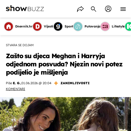
Dnevnik.hr
Vijesti
Sport
Putovanja
Lifestyle
STVARA SE DOJAM
Zašto su djeca Meghan i Harryja
odjednom posvuda? Njezin novi potez
podijelio je mišljenja
Piše
E. G.
,
01.06.2026 @ 20:04
ZANIMLJIVOSTI
KOMENTARI
OMOGUĆI OBAVIJESTI