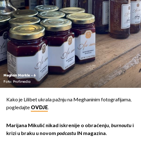
Meghan Markle - 6
Foto: Profimedia
Kako je Lilibet ukrala pažnju na Meghaninim fotografijama,
pogledajte
OVDJE
.
Marijana Mikulić nikad iskrenije o obraćenju,
burnoutu
i
krizi u braku u novom
podcastu
IN magazina.