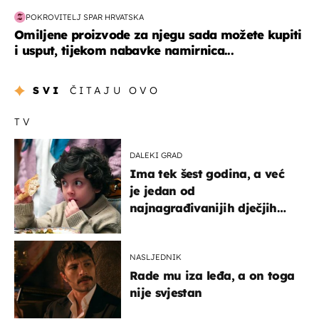
POKROVITELJ SPAR HRVATSKA
Omiljene proizvode za njegu sada možete kupiti
i usput, tijekom nabavke namirnica...
SVI
ČITAJU OVO
TV
DALEKI GRAD
Ima tek šest godina, a već
je jedan od
najnagrađivanijih dječjih
glumaca
NASLJEDNIK
Rade mu iza leđa, a on toga
nije svjestan