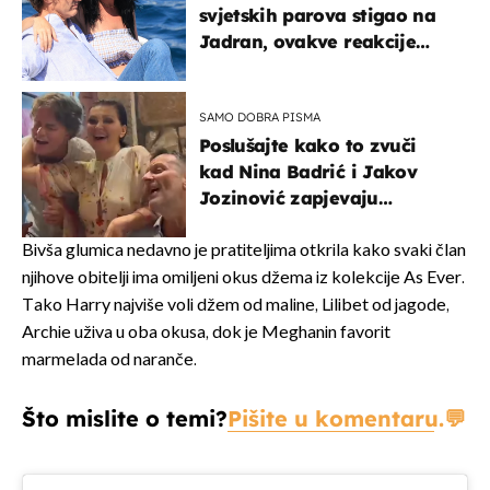
svjetskih parova stigao na
Jadran, ovakve reakcije
vjerojatno nisu očekivali
SAMO DOBRA PISMA
Poslušajte kako to zvuči
kad Nina Badrić i Jakov
Jozinović zapjevaju
Oliverov hit!
Bivša glumica nedavno je pratiteljima otkrila kako svaki član
njihove obitelji ima omiljeni okus džema iz kolekcije As Ever.
Tako Harry najviše voli džem od maline, Lilibet od jagode,
Archie uživa u oba okusa, dok je Meghanin favorit
marmelada od naranče.
Što mislite o temi?
Pišite u komentaru.