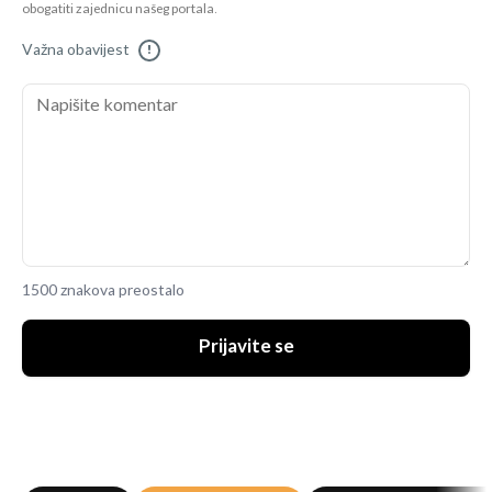
obogatiti zajednicu našeg portala.
Važna obavijest
!
1500 znakova preostalo
Prijavite se