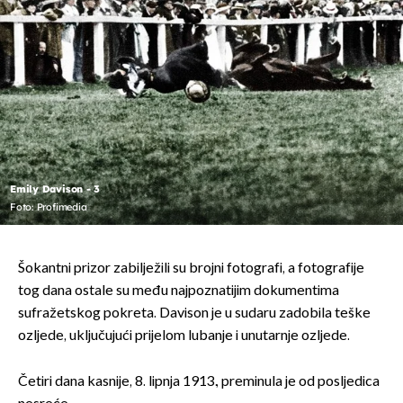
Emily Davison - 3
Foto: Profimedia
Šokantni prizor zabilježili su brojni fotografi, a fotografije
tog dana ostale su među najpoznatijim dokumentima
sufražetskog pokreta. Davison je u sudaru zadobila teške
ozljede, uključujući prijelom lubanje i unutarnje ozljede.
Četiri dana kasnije, 8. lipnja 1913., preminula je od posljedica