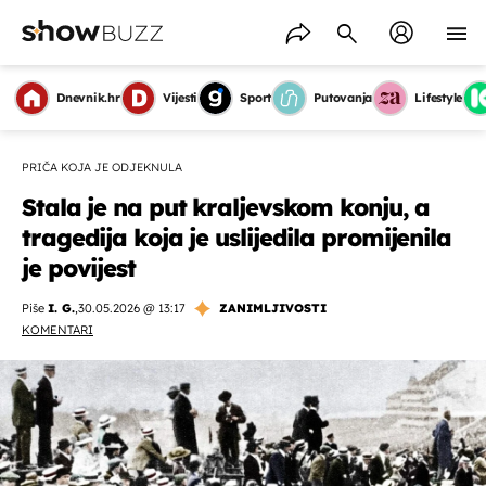
Dnevnik.hr
Vijesti
Sport
Putovanja
Lifestyle
PRIČA KOJA JE ODJEKNULA
Stala je na put kraljevskom konju, a
tragedija koja je uslijedila promijenila
je povijest
Piše
I. G.
,
30.05.2026 @ 13:17
ZANIMLJIVOSTI
KOMENTARI
OMOGUĆI OBAVIJESTI