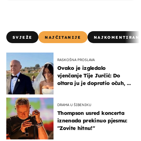
SVJEŽE
NAJČITANIJE
NAJKOMENTIRAN
RASKOŠNA PROSLAVA
Ovako je izgledalo
vjenčanje Tije Jurčić: Do
oltara ju je dopratio očuh, a
slavilo se uz Olivera i Rozgu
DRAMA U ŠIBENIKU
Thompson usred koncerta
iznenada prekinuo pjesmu:
"Zovite hitnu!"