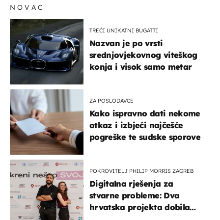
NOVAC
TREĆI UNIKATNI BUGATTI
Nazvan je po vrsti
srednjovjekovnog viteškog
konja i visok samo metar
ZA POSLODAVCE
Kako ispravno dati nekome
otkaz i izbjeći najčešće
pogreške te sudske sporove
POKROVITELJ PHILIP MORRIS ZAGREB
Digitalna rješenja za
stvarne probleme: Dva
hrvatska projekta dobila
potporu za razvoj