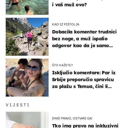
i vaš muž ovo?
KAO IZ PIŠTOLJA
Dobacila komentar trudnici
bez noge, a muž ispalio
odgovor kao da je samo
čekao…
ŠTO KAŽETE?
Isključio komentare: Par iz
Srbije preporučio spravicu
za plažu s Temua, čini li
vam se ovo sigurnim?
VIJESTI
IMAŠ PRAVO, OSTVARI GA!
Tko ima pravo na inkluzivni