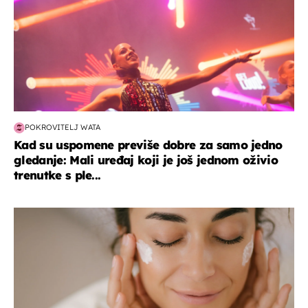
POKROVITELJ WATA
Kad su uspomene previše dobre za samo jedno
gledanje: Mali uređaj koji je još jednom oživio
trenutke s ple...
moda & ljepota