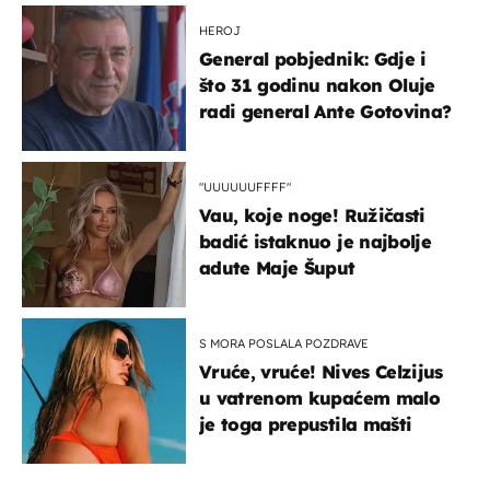
HEROJ
General pobjednik: Gdje i
što 31 godinu nakon Oluje
radi general Ante Gotovina?
"UUUUUUFFFF"
Vau, koje noge! Ružičasti
badić istaknuo je najbolje
adute Maje Šuput
S MORA POSLALA POZDRAVE
Vruće, vruće! Nives Celzijus
u vatrenom kupaćem malo
je toga prepustila mašti