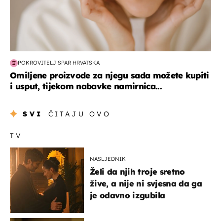
POKROVITELJ SPAR HRVATSKA
Omiljene proizvode za njegu sada možete kupiti
i usput, tijekom nabavke namirnica...
SVI
ČITAJU OVO
TV
NASLJEDNIK
Želi da njih troje sretno
žive, a nije ni svjesna da ga
je odavno izgubila