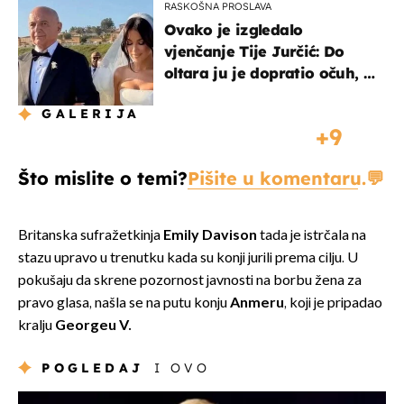
RASKOŠNA PROSLAVA
Ovako je izgledalo
vjenčanje Tije Jurčić: Do
oltara ju je dopratio očuh, a
slavilo se uz Olivera i Rozgu
GALERIJA
9
Što mislite o temi?
Pišite u komentaru.
Britanska sufražetkinja
Emily Davison
tada je istrčala na
stazu upravo u trenutku kada su konji jurili prema cilju. U
pokušaju da skrene pozornost javnosti na borbu žena za
pravo glasa, našla se na putu konju
Anmeru
, koji je pripadao
kralju
Georgeu V.
POGLEDAJ
I OVO