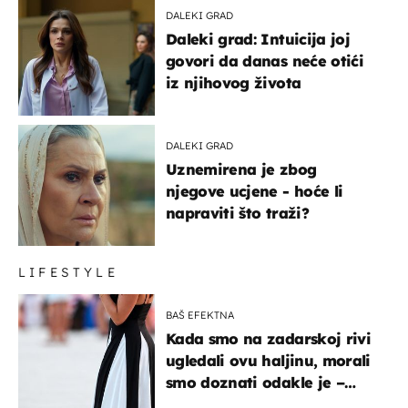
DALEKI GRAD
Daleki grad: Intuicija joj
govori da danas neće otići
iz njihovog života
DALEKI GRAD
Uznemirena je zbog
njegove ucjene - hoće li
napraviti što traži?
LIFESTYLE
BAŠ EFEKTNA
Kada smo na zadarskoj rivi
ugledali ovu haljinu, morali
smo doznati odakle je –
košta samo 18 eura