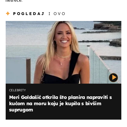
nesreće.
POGLEDAJ
I OVO
CELEBRITY
Meri Goldašić otkrila što planira napraviti s
kućom na moru koju je kupila s bivšim
suprugom