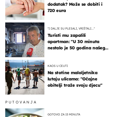
dodatak? Može se dobiti i
720 eura
"I DALJE SU PLESALI, VRIŠTALI..."
Turisti mu zapalili
apartman: "U 30 minuta
nestalo je 50 godina našeg
života, supruga i ja ne
možemo oka sklopiti"
KAOS U CEUTI
Na stotine maloljetnika
lutaju ulicama: "Očajne
obitelji traže svoju djecu"
PUTOVANJA
GOTOVO ZA 15 MINUTA