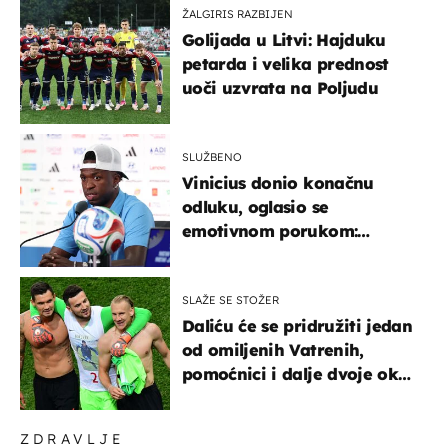
ŽALGIRIS RAZBIJEN
Golijada u Litvi: Hajduku
petarda i velika prednost
uoči uzvrata na Poljudu
SLUŽBENO
Vinicius donio konačnu
odluku, oglasio se
emotivnom porukom:
"Hvala vam svima"
SLAŽE SE STOŽER
Daliću će se pridružiti jedan
od omiljenih Vatrenih,
pomoćnici i dalje dvoje oko
ponude
ZDRAVLJE