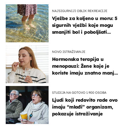
NAJSIGURNIJI OBLIK REKREACIJE
Vježbe za koljeno u moru: 5
sigurnih vježbi koje mogu
smanjiti bol i poboljšati
pokretljivost
NOVO ISTRAŽIVANJE
Hormonska terapija u
menopauzi: Žene koje je
koriste imaju znatno manji
rizik od ovoga
STUDIJA NA GOTOVO 1.900 OSOBA
Ljudi koji redovito rade ovo
imaju “mlađi” organizam,
pokazuje istraživanje