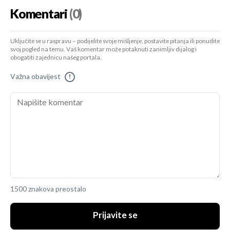
Komentari
(0)
Uključite se u raspravu – podijelite svoje mišljenje, postavite pitanja ili ponudite
svoj pogled na temu. Vaš komentar može potaknuti zanimljiv dijalog i
obogatiti zajednicu našeg portala.
Važna obavijest
!
1500 znakova preostalo
Prijavite se