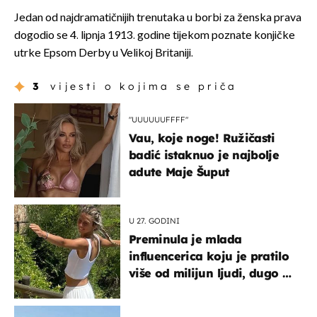
Jedan od najdramatičnijih trenutaka u borbi za ženska prava
dogodio se 4. lipnja 1913. godine tijekom poznate konjičke
utrke Epsom Derby u Velikoj Britaniji.
3
vijesti o kojima se priča
"UUUUUUFFFF"
Vau, koje noge! Ružičasti
badić istaknuo je najbolje
adute Maje Šuput
U 27. GODINI
Preminula je mlada
influencerica koju je pratilo
više od milijun ljudi, dugo se
borila s opakom bolesti