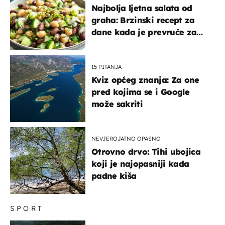
Najbolja ljetna salata od
graha: Brzinski recept za
dane kada je prevruće za
kuhanje
15 PITANJA
Kviz općeg znanja: Za one
pred kojima se i Google
može sakriti
NEVJEROJATNO OPASNO
Otrovno drvo: Tihi ubojica
koji je najopasniji kada
padne kiša
SPORT