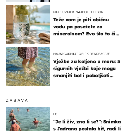
NIJE UVIJEK NAJBOLJI IZBOR
Teže vam je piti običnu
vodu pa posežete za
mineralnom? Evo što to čini
organizmu
NAJSIGURNIJI OBLIK REKREACIJE
Vježbe za koljeno u moru: 5
sigurnih vježbi koje mogu
smanjiti bol i poboljšati
pokretljivost
ZABAVA
LOL
"Je li živ, zna li se?": Snimka
s Jadrana postala hit, radi li