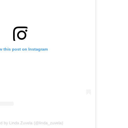
w this post on Instagram
ed by Linda Zuvela (@linda_zuvela)