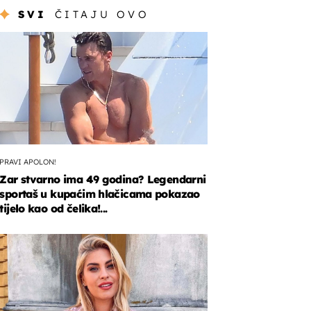
SVI
ČITAJU OVO
PRAVI APOLON!
Zar stvarno ima 49 godina? Legendarni
sportaš u kupaćim hlačicama pokazao
tijelo kao od čelika!...