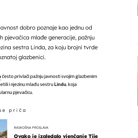
avnost dobro poznaje kao jednu od
h pjevačica mlađe generacije, pažnju
ezina sestra Linda, za koju brojni tvrde
oznatoj glazbenici.
a
često privlači pažnju javnosti svojim glazbenim
etili i njezinu mlađu sestru
Lindu
, koja
ularnu pjevačicu.
 se priča
RASKOŠNA PROSLAVA
Ovako je izgledalo vjenčanje Tije