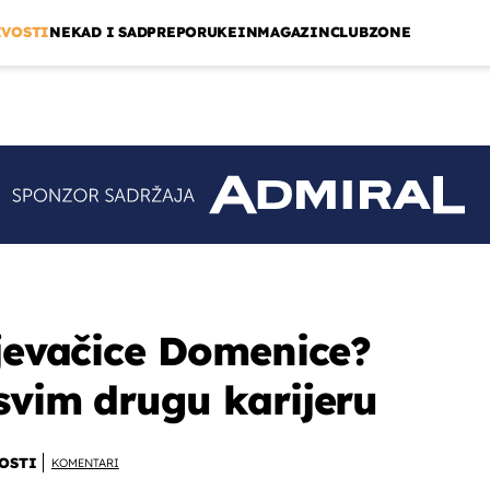
IVOSTI
NEKAD I SAD
PREPORUKE
INMAGAZIN
CLUBZONE
pjevačice Domenice?
svim drugu karijeru
OSTI
KOMENTARI