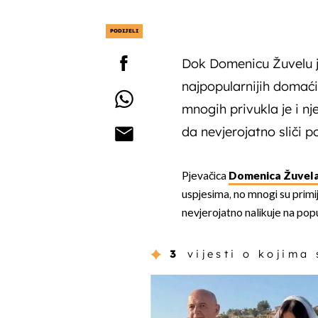
PODIJELI
Dok Domenicu Žuvelu j
najpopularnijih domaći
mnogih privukla je i nj
da nevjerojatno sliči p
Pjevačica
Domenica Žuvel
uspjesima, no mnogi su primij
nevjerojatno nalikuje na pop
3
vijesti o kojima