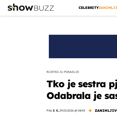
CELEBRITY
ZANIMLJ
RIJETKO JU POKAZUJE
Tko je sestra 
Odabrala je sa
ZANIMLJIV
Piše
J. C.
,
29.05.2026 @ 08:45