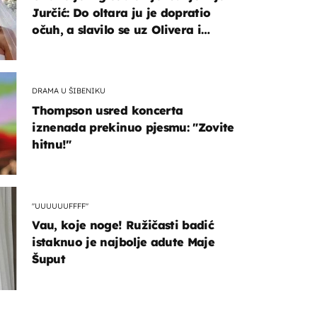
Jurčić: Do oltara ju je dopratio
očuh, a slavilo se uz Olivera i
Rozgu
DRAMA U ŠIBENIKU
Thompson usred koncerta
iznenada prekinuo pjesmu: "Zovite
hitnu!"
"UUUUUUFFFF"
Vau, koje noge! Ružičasti badić
istaknuo je najbolje adute Maje
Šuput