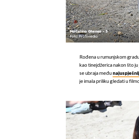
Madalina Ghenea - 3
Foto: Profimedia
Rođena u rumunjskom gradu S
kao tinejdžerica nakon što ju
se ubraja među
najuspješn
je imala priliku gledati u fil