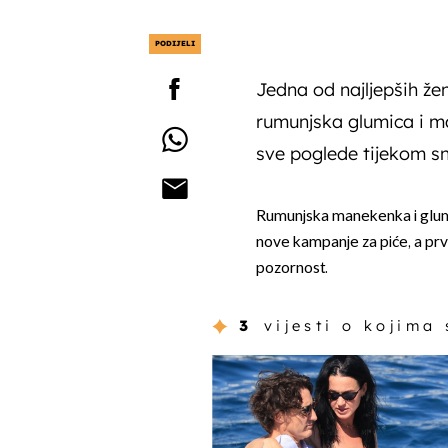
PODIJELI
Jedna od najljepših že
rumunjska glumica i m
sve poglede tijekom s
Rumunjska manekenka i glu
nove kampanje za piće, a prve
pozornost.
3
vijesti o kojima