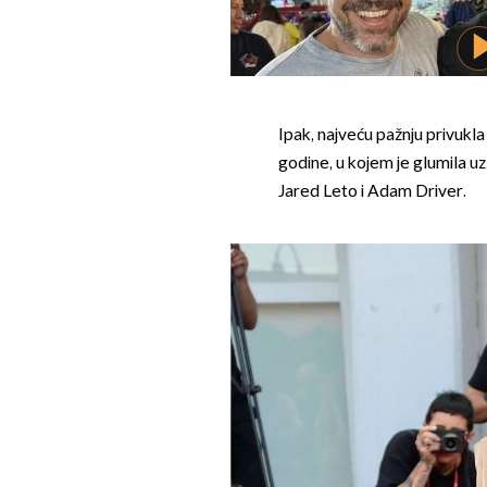
Ipak, najveću pažnju privukla
godine, u kojem je glumila 
Jared Leto i Adam Driver.