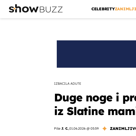
CELEBRITY
ZANIMLJ
IZBACILA ADUTE
Duge noge i pr
iz Slatine mam
ZANIMLJIV
Piše
J. C.
,
01.06.2026 @ 05:59