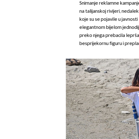
Snimanje reklamne kampanje 
na talijanskoj rivijeri, ned
koje su se pojavile u javnosti
elegantnom bijelom jednodi
preko njega prebacila lepršav
besprijekornu figuru i preplan