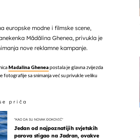
na europske modne i filmske scene,
anekenka Mădălina Ghenea, privukla je
nimanja nove reklamne kampanje.
mica
Madalina Ghenea
postala je glavna zvijezda
 fotografije sa snimanja već su privukle veliku
 se priča
"KAO DA SU NOVAK ĐOKOVIĆ"
Jedan od najpoznatijih svjetskih
parova stigao na Jadran, ovakve