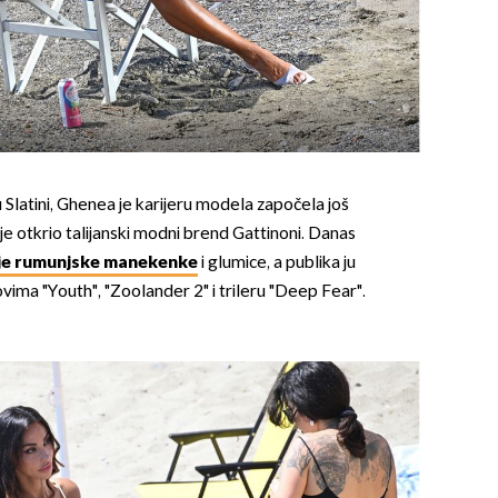
OMOGUĆI OBAVIJESTI
latini, Ghenea je karijeru modela započela još
 je otkrio talijanski modni brend Gattinoni. Danas
ije rumunjske manekenke
i glumice, a publika ju
movima "Youth", "Zoolander 2" i trileru "Deep Fear".