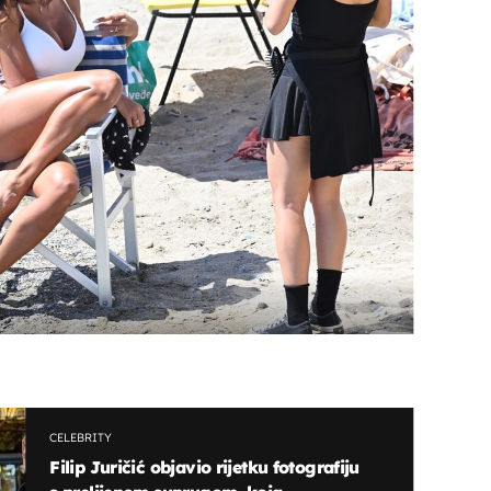
CELEBRITY
Filip Juričić objavio rijetku fotografiju