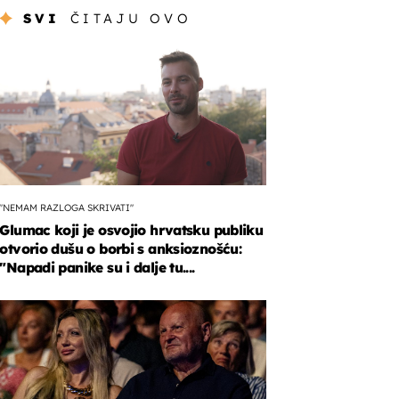
SVI
ČITAJU OVO
"NEMAM RAZLOGA SKRIVATI"
Glumac koji je osvojio hrvatsku publiku
otvorio dušu o borbi s anksioznošću:
"Napadi panike su i dalje tu....