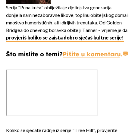
prisiljen prekinuti nastup
Serija "Puna kuća" obilježila je djetinjstva generacija,
donijela nam nezaboravne likove, toplinu obiteljskog doma i
mnoštvo humorističnih, ali i dirljivih trenutaka. Od Golden
Bridgea do dnevnog boravka obitelji Tanner – vrijeme je da
provjeriš koliko se zaista dobro sjećaš kultne serije!
Što mislite o temi?
Pišite u komentaru.
Koliko se sjećate radnje iz serije "Tree Hill", provjerite