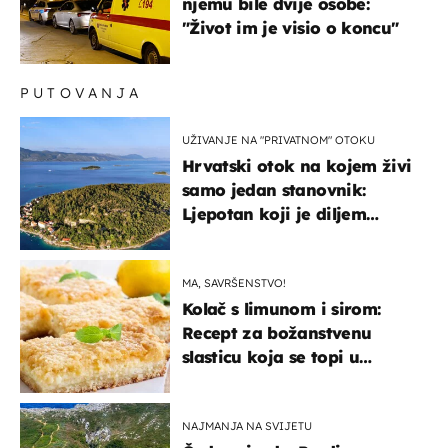
njemu bile dvije osobe:
"Život im je visio o koncu"
PUTOVANJA
UŽIVANJE NA "PRIVATNOM" OTOKU
Hrvatski otok na kojem živi
samo jedan stanovnik:
Ljepotan koji je diljem
svijeta poznat po svojem
"bijelom zlatu"
MA, SAVRŠENSTVO!
Kolač s limunom i sirom:
Recept za božanstvenu
slasticu koja se topi u
ustima
NAJMANJA NA SVIJETU