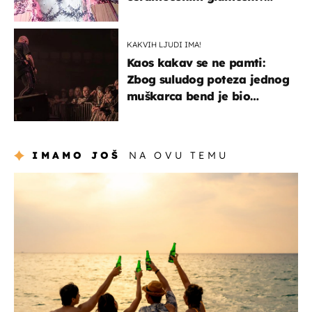
Bizarni prizori i danas
izazivaju nevjericu
KAKVIH LJUDI IMA!
Kaos kakav se ne pamti:
Zbog suludog poteza jednog
muškarca bend je bio
prisiljen prekinuti nastup
IMAMO JOŠ
NA OVU TEMU
zanimljivosti