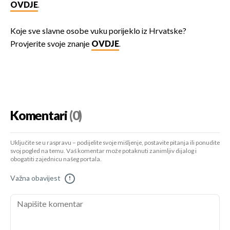
OVDJE
.
Koje sve slavne osobe vuku porijeklo iz Hrvatske?
Provjerite svoje znanje
OVDJE
.
Komentari
(0)
Uključite se u raspravu – podijelite svoje mišljenje, postavite pitanja ili ponudite
svoj pogled na temu. Vaš komentar može potaknuti zanimljiv dijalog i
obogatiti zajednicu našeg portala.
Važna obavijest
!