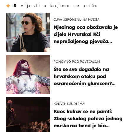
3
vijesti o kojima se priča
ČUVA USPOMENU NA NJEGA
Njezinog oca obožavala je
cijela Hrvatska! Kći
neprežaljenog pjevača
projurila špicom na dva
kotača
PONOVNO POD POVEĆALOM
Što se sve događalo na
hrvatskom otoku pod
osramoćenim glumcem?
Bizarni prizori i danas
izazivaju nevjericu
KAKVIH LJUDI IMA!
Kaos kakav se ne pamti:
Zbog suludog poteza jednog
muškarca bend je bio