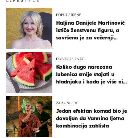
LIFESTYLE
POPUT SIRENE
Haljina Danijele Martinović
ističe ženstvenu figuru, a
savršena je za večernji
izlazak na moru
DOBRO JE ZNATI
Koliko dugo narezana
lubenica smije stajati u
hladnjaku i kada je više nije
sigurno jesti?
ZA KONCERT
Jedan efektan komad bio je
dovoljan da Vannina ljetna
kombinacija zablista