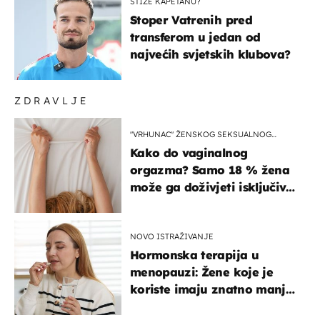
STIŽE KAPETANU?
Stoper Vatrenih pred
transferom u jedan od
najvećih svjetskih klubova?
ZDRAVLJE
"VRHUNAC" ŽENSKOG SEKSUALNOG
ISKUSTVA
Kako do vaginalnog
orgazma? Samo 18 % žena
može ga doživjeti isključivo
na ovaj način
NOVO ISTRAŽIVANJE
Hormonska terapija u
menopauzi: Žene koje je
koriste imaju znatno manji
rizik od ovoga