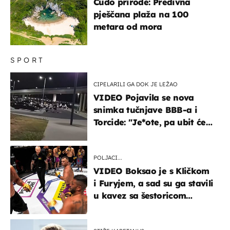
Čudo prirode: Predivna
pješčana plaža na 100
metara od mora
SPORT
CIPELARILI GA DOK JE LEŽAO
VIDEO Pojavila se nova
snimka tučnjave BBB-a i
Torcide: "Je*ote, pa ubit će
ga!"
POLJACI...
VIDEO Boksao je s Kličkom
i Furyjem, a sad su ga stavili
u kavez sa šestoricom
Roma! Pogledajte kako je
završilo