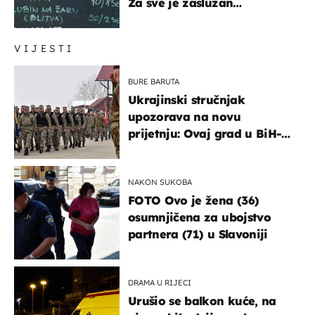
Za sve je zaslužan
urnebesan naziv jela
VIJESTI
BURE BARUTA
Ukrajinski stručnjak
upozorava na novu
prijetnju: Ovaj grad u BiH-u
bi mogao biti žarište
NAKON SUKOBA
FOTO Ovo je žena (36)
osumnjičena za ubojstvo
partnera (71) u Slavoniji
DRAMA U RIJECI
Urušio se balkon kuće, na