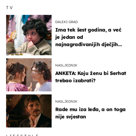
TV
DALEKI GRAD
Ima tek šest godina, a već
je jedan od
najnagrađivanijih dječjih
glumaca
NASLJEDNIK
ANKETA: Koju ženu bi Serhat
trebao izabrati?
NASLJEDNIK
Rade mu iza leđa, a on toga
nije svjestan