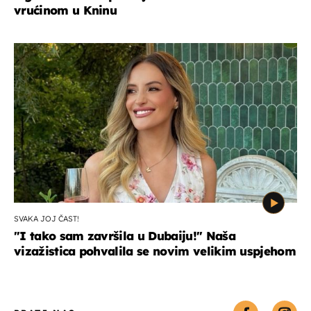
vrućinom u Kninu
SVAKA JOJ ČAST!
"I tako sam završila u Dubaiju!" Naša
vizažistica pohvalila se novim velikim uspjehom