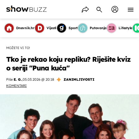
Dnevnik.hr
Vijesti
Sport
Putovanja
Lifestyle
MOŽETE VI TO!
Tko je rekao koju repliku? Riješite kviz
o seriji "Puna kuća"
Piše
E. G.
,
05.03.2026 @ 20:18
ZANIMLJIVOSTI
KOMENTARI
OMOGUĆI OBAVIJESTI