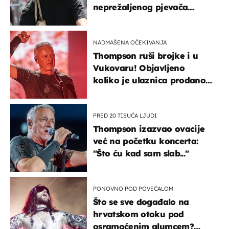
neprežaljenog pjevača
projurila špicom na dva
kotača
NADMAŠENA OČEKIVANJA
Thompson ruši brojke i u
Vukovaru! Objavljeno
koliko je ulaznica prodano
u kratkom vremenu
PRED 20 TISUĆA LJUDI
Thompson izazvao ovacije
već na početku koncerta:
"Što ću kad sam slab..."
PONOVNO POD POVEĆALOM
Što se sve događalo na
hrvatskom otoku pod
osramoćenim glumcem?