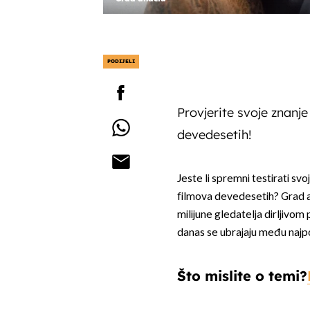
PODIJELI
Provjerite svoje znanje
devedesetih!
Jeste li spremni testirati sv
filmova devedesetih? Grad 
milijune gledatelja dirljivom p
danas se ubrajaju među najp
Što mislite o temi?