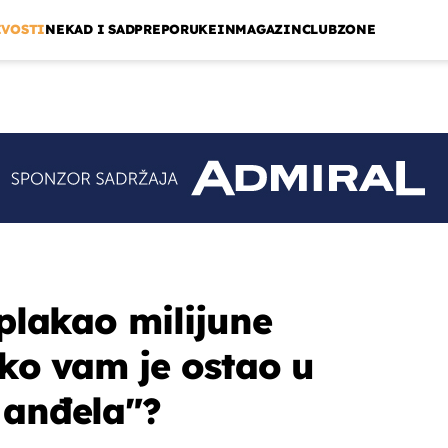
IVOSTI
NEKAD I SAD
PREPORUKE
INMAGAZIN
CLUBZONE
splakao milijune
iko vam je ostao u
 anđela"?