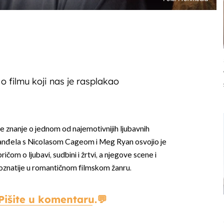
 o filmu koji nas je rasplakao
oje znanje o jednom od najemotivnijih ljubavnih
anđela s Nicolasom Cageom i Meg Ryan osvojio je
ričom o ljubavi, sudbini i žrtvi, a njegove scene i
oznatije u romantičnom filmskom žanru.
Pišite u komentaru.