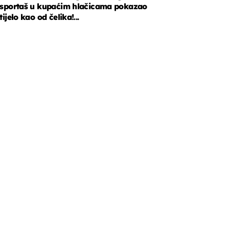
sportaš u kupaćim hlačicama pokazao
tijelo kao od čelika!...