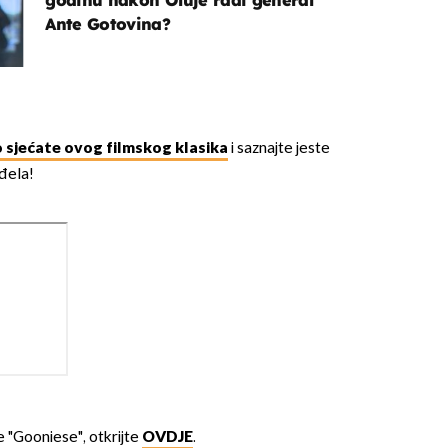
Ante Gotovina?
o sjećate ovog filmskog klasika
i saznajte jeste
nđela!
 "Gooniese", otkrijte
OVDJE
.