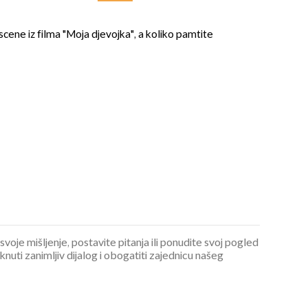
 scene iz filma "Moja djevojka", a koliko pamtite
OMOGUĆI OBAVIJESTI
 svoje mišljenje, postavite pitanja ili ponudite svoj pogled
ti zanimljiv dijalog i obogatiti zajednicu našeg