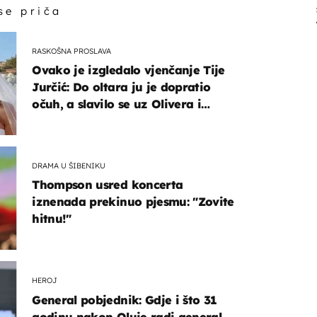
 se priča
RASKOŠNA PROSLAVA
Ovako je izgledalo vjenčanje Tije
Jurčić: Do oltara ju je dopratio
očuh, a slavilo se uz Olivera i
Rozgu
DRAMA U ŠIBENIKU
Thompson usred koncerta
iznenada prekinuo pjesmu: "Zovite
hitnu!"
HEROJ
General pobjednik: Gdje i što 31
godinu nakon Oluje radi general