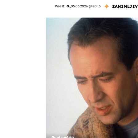
ZANIMLJIV
Piše
E. G.
,
05.06.2026 @ 20:15
Grad anđela