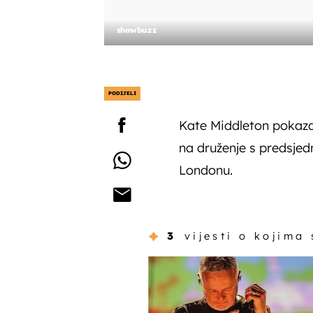
showbuzz
PODIJELI
Kate Middleton pokazal
na druženje s predsje
Londonu.
3
vijesti o kojima