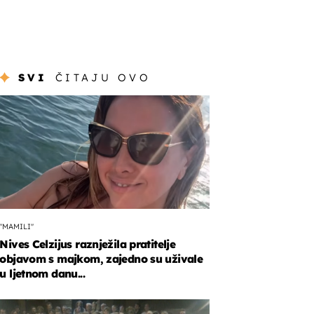
SVI
ČITAJU OVO
"MAMILI"
Nives Celzijus raznježila pratitelje
objavom s majkom, zajedno su uživale
u ljetnom danu...