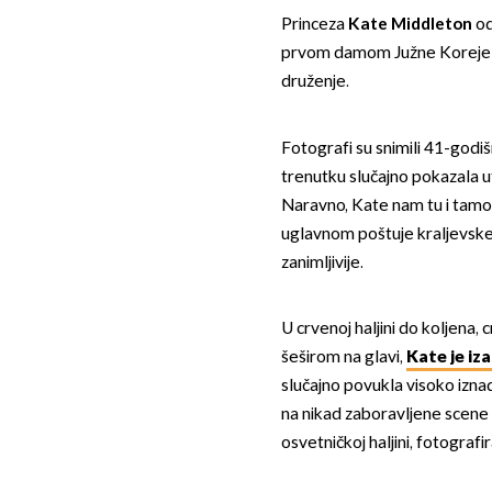
Princeza
Kate Middleton
od
prvom damom Južne Koreje u 
druženje.
Fotografi su snimili 41-godišn
trenutku slučajno pokazala u
Naravno, Kate nam tu i tamo 
uglavnom poštuje kraljevske 
zanimljivije.
U crvenoj haljini do koljena,
šeširom na glavi,
Kate je iz
slučajno povukla visoko izna
na nikad zaboravljene scene 
osvetničkoj haljini, fotogra