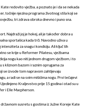
Kate redovito vježba, a poznato je i da se nekada
, točnije njezina programa životnog stila koji se
ovježbu, tri zdrava obroka dnevno i puno sna.
rt. Najdraži joj je hokej, ali je također dobra u
nalna sportašica kada trči. Navodno uživa u
OMOGUĆI OBAVIJESTI
ntenziteta za snagu i kondiciju. Ali ključ tih
jatno se krije u Reformer Pilatesu, vježbama
icija nogu kao niti jednom drugom vježbom, i to
oju s kliznom bazom i raznim oprugama za
oji se izvode tom napravom zahtijevaju
agu, a radi se na svim mišićima nogu. Prvi tečajevi
 Ujedinjeno Kraljevstvo prije 15 godina i otad su u
ffer i Elle Macpherson.
 državnom susretu s gostima iz Južne Koreje Kate