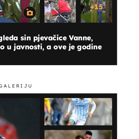
+
15
gleda sin pjevačice Vanne,
o u javnosti, a ove je godine
 GALERIJU