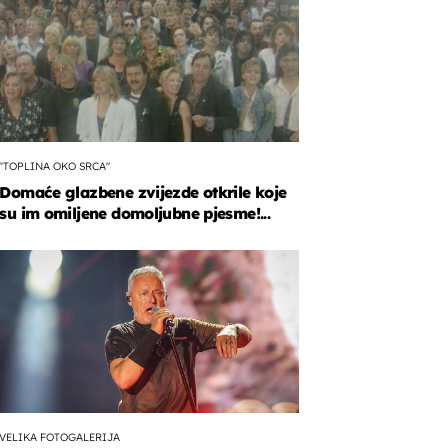
"TOPLINA OKO SRCA"
Domaće glazbene zvijezde otkrile koje
su im omiljene domoljubne pjesme!...
VELIKA FOTOGALERIJA