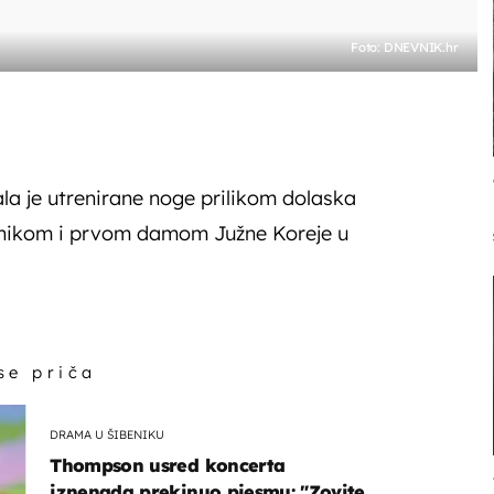
Foto: DNEVNIK.hr
a je utrenirane noge prilikom dolaska
dnikom i prvom damom Južne Koreje u
 se priča
DRAMA U ŠIBENIKU
Thompson usred koncerta
iznenada prekinuo pjesmu: "Zovite