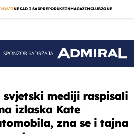
IVOSTI
NEKAD I SAD
PREPORUKE
INMAGAZIN
CLUBZONE
 svjetski mediji raspisali
ma izlaska Kate
tomobila, zna se i tajna