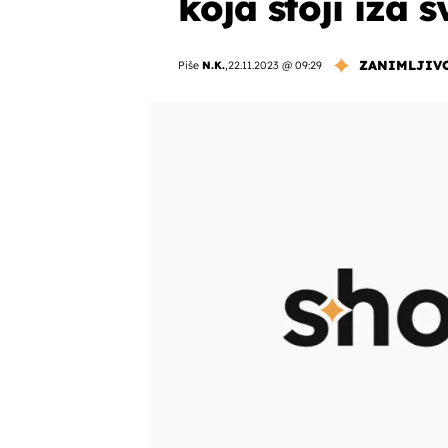
koja stoji iza s
ZANIMLJIV
Piše
N.K.
,
22.11.2023 @ 09:29