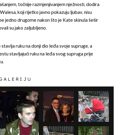
našanjem, točnije razmjenjivanjem nježnosti, dodira
d Walesa, koji rijetko javno pokazuju ljubav, nisu
jube jedno drugome nakon što je Kate skinula šešir
ovali su jako zaljubljeno.
 stavlja ruku na donji dio leđa svoje supruge, a
estu stavljajući ruku na leđa svog supruga prije
u.
 GALERIJU