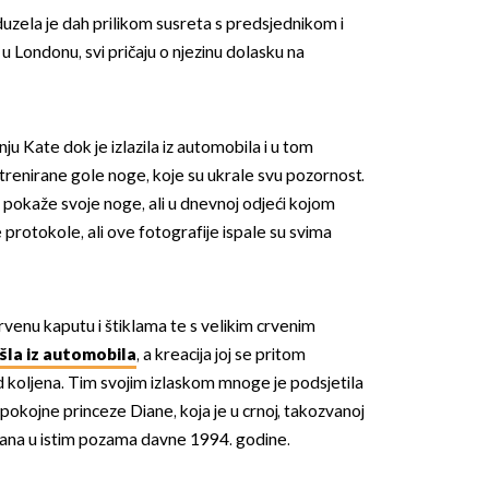
uzela je dah prilikom susreta s predsjednikom i
Londonu, svi pričaju o njezinu dolasku na
ju Kate dok je izlazila iz automobila i u tom
trenirane gole noge, koje su ukrale svu pozornost.
pokaže svoje noge, ali u dnevnoj odjeći kojom
protokole, ali ove fotografije ispale su svima
 crvenu kaputu i štiklama te s velikim crvenim
ašla iz automobila
, a kreacija joj se pritom
d koljena. Tim svojim izlaskom mnoge je podsjetila
pokojne princeze Diane, koja je u crnoj, takozvanoj
firana u istim pozama davne 1994. godine.