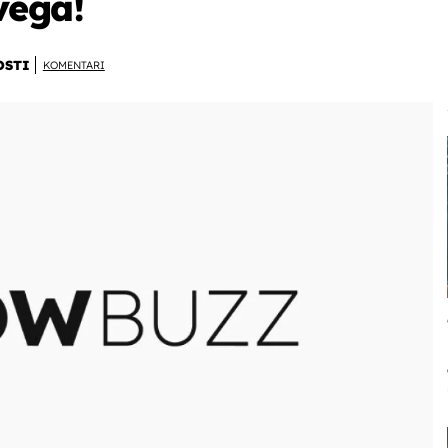
vega!
OSTI
KOMENTARI