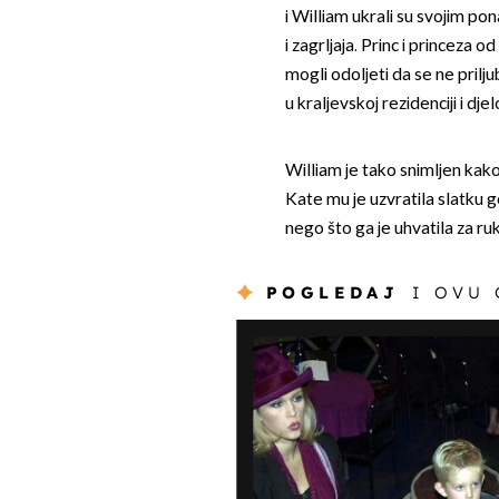
i William ukrali su svojim po
i zagrljaja. Princ i princeza o
mogli odoljeti da se ne pril
u kraljevskoj rezidenciji i djel
William je tako snimljen kako
Kate mu je uzvratila slatku g
nego što ga je uhvatila za ruk
POGLEDAJ
I OVU