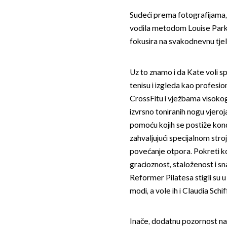
Sudeći prema fotografijama, 
vodila metodom Louise Parker
fokusira na svakodnevnu tjel
Uz to znamo i da Kate voli spo
tenisu i izgleda kao profesio
CrossFitu i vježbama visokog i
izvrsno toniranih nogu vjero
pomoću kojih se postiže kond
zahvaljujući specijalnom str
povećanje otpora. Pokreti k
gracioznost, staloženost i sn
Reformer Pilatesa stigli su u
modi, a vole ih i Claudia Schi
Inače, dodatnu pozornost na