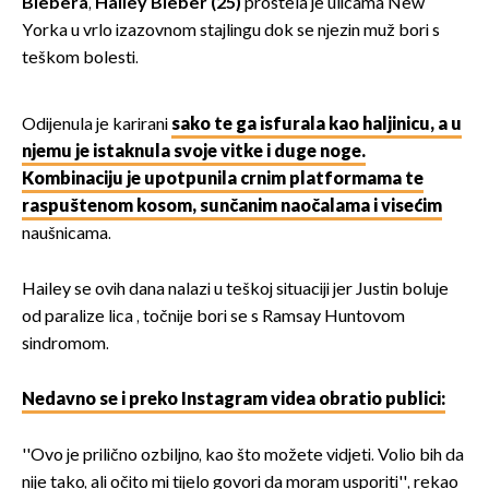
Biebera
,
Hailey Bieber (25)
proštela je ulicama New
Yorka u vrlo izazovnom stajlingu dok se njezin muž bori s
teškom bolesti.
Odijenula je karirani
sako te ga isfurala kao haljinicu, a u
njemu je istaknula svoje vitke i duge noge.
Kombinaciju je upotpunila crnim platformama te
raspuštenom kosom, sunčanim naočalama i visećim
naušnicama.
Hailey se ovih dana nalazi u teškoj situaciji jer Justin boluje
od paralize lica , točnije bori se s Ramsay Huntovom
sindromom.
Nedavno se i preko Instagram videa obratio publici:
''Ovo je prilično ozbiljno, kao što možete vidjeti. Volio bih da
nije tako, ali očito mi tijelo govori da moram usporiti'', rekao