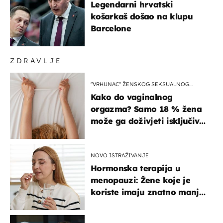
Legendarni hrvatski
košarkaš došao na klupu
Barcelone
ZDRAVLJE
"VRHUNAC" ŽENSKOG SEKSUALNOG
ISKUSTVA
Kako do vaginalnog
orgazma? Samo 18 % žena
može ga doživjeti isključivo
na ovaj način
NOVO ISTRAŽIVANJE
Hormonska terapija u
menopauzi: Žene koje je
koriste imaju znatno manji
rizik od ovoga