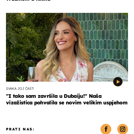
SVAKA JOJ ČAST!
"I tako sam završila u Dubaiju!" Naša
vizažistica pohvalila se novim velikim uspjehom
PRATI NAS: