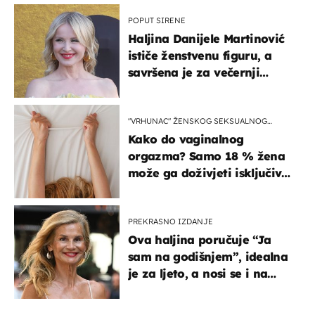
POPUT SIRENE
Haljina Danijele Martinović
ističe ženstvenu figuru, a
savršena je za večernji
izlazak na moru
"VRHUNAC" ŽENSKOG SEKSUALNOG
ISKUSTVA
Kako do vaginalnog
orgazma? Samo 18 % žena
može ga doživjeti isključivo
na ovaj način
PREKRASNO IZDANJE
Ova haljina poručuje “Ja
sam na godišnjem”, idealna
je za ljeto, a nosi se i na
zagrebačkoj špici