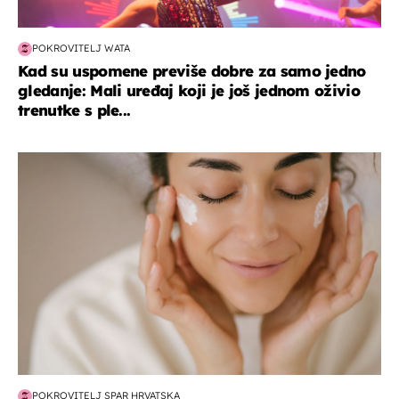
POKROVITELJ WATA
Kad su uspomene previše dobre za samo jedno
gledanje: Mali uređaj koji je još jednom oživio
trenutke s ple...
moda & ljepota
POKROVITELJ SPAR HRVATSKA