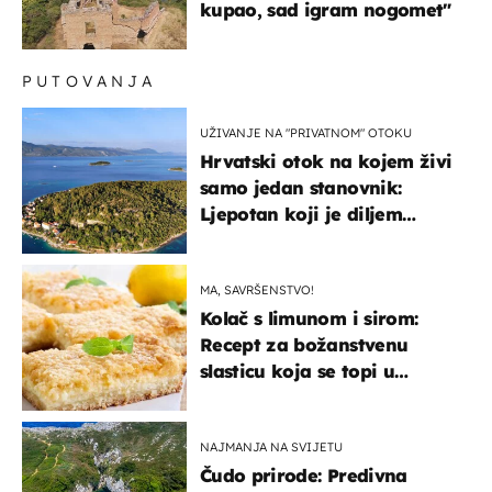
kupao, sad igram nogomet"
PUTOVANJA
UŽIVANJE NA "PRIVATNOM" OTOKU
Hrvatski otok na kojem živi
samo jedan stanovnik:
Ljepotan koji je diljem
svijeta poznat po svojem
"bijelom zlatu"
MA, SAVRŠENSTVO!
Kolač s limunom i sirom:
Recept za božanstvenu
slasticu koja se topi u
ustima
NAJMANJA NA SVIJETU
Čudo prirode: Predivna