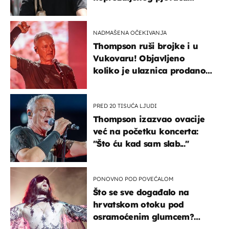
projurila špicom na dva
kotača
NADMAŠENA OČEKIVANJA
Thompson ruši brojke i u
Vukovaru! Objavljeno
koliko je ulaznica prodano
u kratkom vremenu
PRED 20 TISUĆA LJUDI
Thompson izazvao ovacije
već na početku koncerta:
"Što ću kad sam slab..."
PONOVNO POD POVEĆALOM
Što se sve događalo na
hrvatskom otoku pod
osramoćenim glumcem?
Bizarni prizori i danas