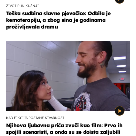
ŽIVOT PUN KUŠNJI
Teška sudbina slavne pjevačice: Odbila je
kemoterapiju, a zbog sina je godinama
proživljavala dramu
KAD FIKCIJA POSTANE STVARNOST
Njihova ljubavna priča zvuči kao film: Prvo ih
spojili scenaristi, a onda su se doista zaljubili