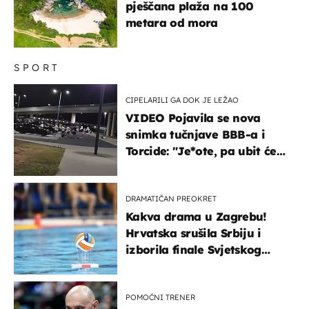
pješčana plaža na 100
metara od mora
SPORT
CIPELARILI GA DOK JE LEŽAO
VIDEO Pojavila se nova
snimka tučnjave BBB-a i
Torcide: "Je*ote, pa ubit će
ga!"
DRAMATIČAN PREOKRET
Kakva drama u Zagrebu!
Hrvatska srušila Srbiju i
izborila finale Svjetskog
prvenstva
POMOĆNI TRENER