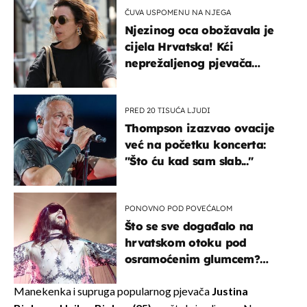
ČUVA USPOMENU NA NJEGA
Njezinog oca obožavala je
cijela Hrvatska! Kći
neprežaljenog pjevača
projurila špicom na dva
kotača
PRED 20 TISUĆA LJUDI
Thompson izazvao ovacije
već na početku koncerta:
"Što ću kad sam slab..."
PONOVNO POD POVEĆALOM
Što se sve događalo na
hrvatskom otoku pod
osramoćenim glumcem?
Bizarni prizori i danas
izazivaju nevjericu
Manekenka i supruga popularnog pjevača
Justina