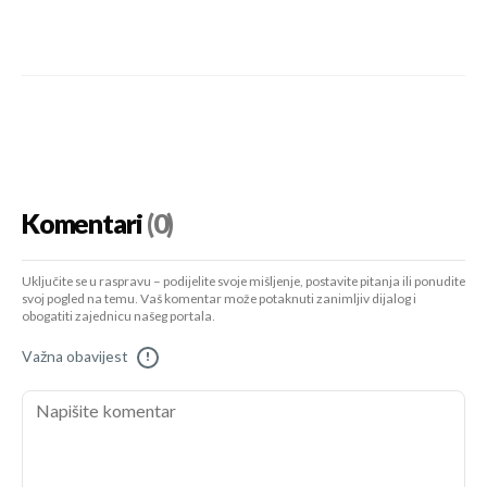
Komentari
(0)
Uključite se u raspravu – podijelite svoje mišljenje, postavite pitanja ili ponudite
svoj pogled na temu. Vaš komentar može potaknuti zanimljiv dijalog i
obogatiti zajednicu našeg portala.
Važna obavijest
!