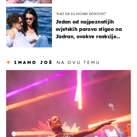
izazivaju nevjericu
"KAO DA SU NOVAK ĐOKOVIĆ"
Jedan od najpoznatijih
svjetskih parova stigao na
Jadran, ovakve reakcije
vjerojatno nisu očekivali
IMAMO JOŠ
NA OVU TEMU
kultura & zabava