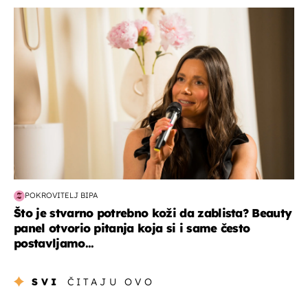
moda & ljepota
POKROVITELJ BIPA
Što je stvarno potrebno koži da zablista? Beauty
panel otvorio pitanja koja si i same često
postavljamo...
SVI
ČITAJU OVO