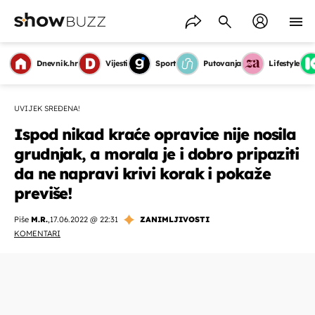
Dnevnik.hr
Vijesti
Sport
Putovanja
Lifestyle
UVIJEK SREĐENA!
Ispod nikad kraće opravice nije nosila
grudnjak, a morala je i dobro pripaziti
da ne napravi krivi korak i pokaže
previše!
Piše
M.R.
,
17.06.2022 @ 22:31
ZANIMLJIVOSTI
KOMENTARI
OMOGUĆI OBAVIJESTI