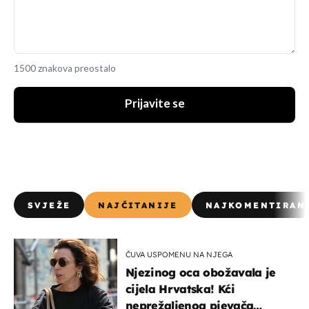
1500 znakova preostalo
Prijavite se
SVJEŽE
NAJČITANIJE
NAJKOMENTIRAN
ČUVA USPOMENU NA NJEGA
Njezinog oca obožavala je
cijela Hrvatska! Kći
neprežaljenog pjevača