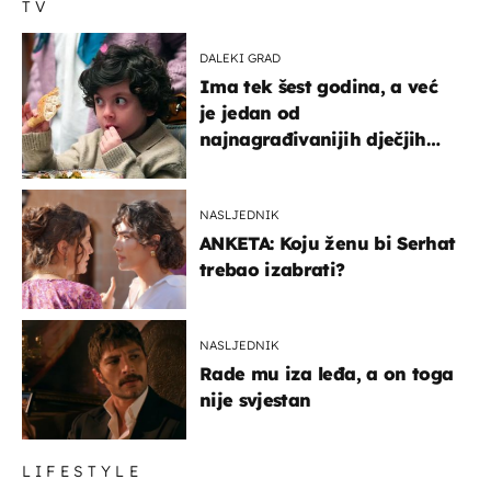
TV
DALEKI GRAD
Ima tek šest godina, a već
je jedan od
najnagrađivanijih dječjih
glumaca
NASLJEDNIK
ANKETA: Koju ženu bi Serhat
trebao izabrati?
NASLJEDNIK
Rade mu iza leđa, a on toga
nije svjestan
LIFESTYLE