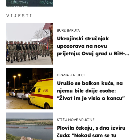
urnebesan naziv jela
VIJESTI
BURE BARUTA
Ukrajinski stručnjak
upozorava na novu
prijetnju: Ovaj grad u BiH-u
bi mogao biti žarište
DRAMA U RIJECI
Urušio se balkon kuće, na
njemu bile dvije osobe:
"Život im je visio o koncu"
STIŽU NOVE VRUĆINE
Plovila čekaju, s dna izviru
čuda: "Nekad sam se tu