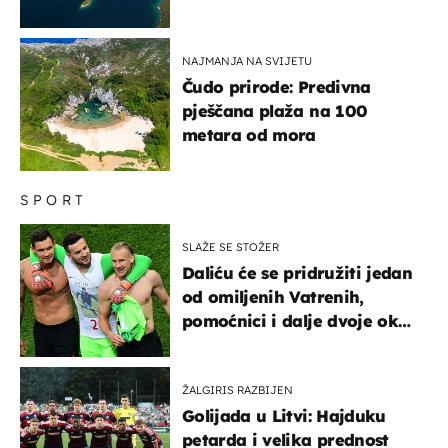
NAJMANJA NA SVIJETU
Čudo prirode: Predivna
pješčana plaža na 100
metara od mora
SPORT
SLAŽE SE STOŽER
Daliću će se pridružiti jedan
od omiljenih Vatrenih,
pomoćnici i dalje dvoje oko
ponude
ŽALGIRIS RAZBIJEN
Golijada u Litvi: Hajduku
petarda i velika prednost