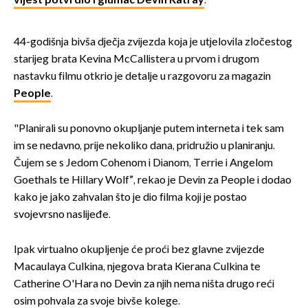
vijest potvrdio i glumac Devin Ratray
.
44-godišnja bivša dječja zvijezda koja je utjelovila zločestog
starijeg brata Kevina McCallistera u prvom i drugom
nastavku filmu otkrio je detalje u razgovoru za magazin
People
.
"Planirali su ponovno okupljanje putem interneta i tek sam
im se nedavno, prije nekoliko dana, pridružio u planiranju.
Čujem se s Jedom Cohenom i Dianom, Terrie i Angelom
Goethals te Hillary Wolf”, rekao je Devin za People i dodao
kako je jako zahvalan što je dio filma koji je postao
svojevrsno naslijeđe.
Ipak virtualno okupljenje će proći bez glavne zvijezde
Macaulaya Culkina, njegova brata Kierana Culkina te
Catherine O'Hara no Devin za njih nema ništa drugo reći
osim pohvala za svoje bivše kolege.