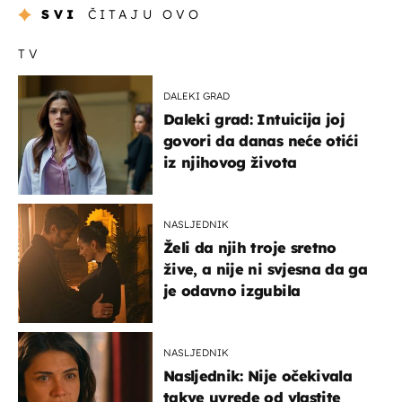
SVI
ČITAJU OVO
TV
DALEKI GRAD
Daleki grad: Intuicija joj
govori da danas neće otići
iz njihovog života
NASLJEDNIK
Želi da njih troje sretno
žive, a nije ni svjesna da ga
je odavno izgubila
NASLJEDNIK
Nasljednik: Nije očekivala
takve uvrede od vlastite