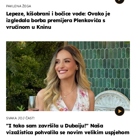
PAKLENA ŽEGA
Lepeze, kišobrani i bočice vode: Ovako je
izgledala borba premijera Plenkovića s
vrućinom u Kninu
SVAKA JOJ ČAST!
"I tako sam završila u Dubaiju!" Naša
vizažistica pohvalila se novim velikim uspjehom