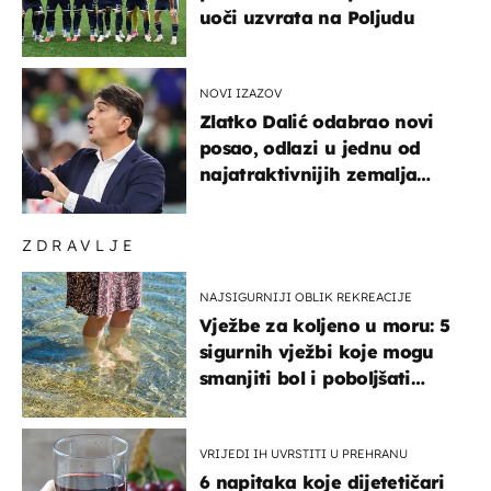
uoči uzvrata na Poljudu
NOVI IZAZOV
Zlatko Dalić odabrao novi
posao, odlazi u jednu od
najatraktivnijih zemalja
svijeta
ZDRAVLJE
NAJSIGURNIJI OBLIK REKREACIJE
Vježbe za koljeno u moru: 5
sigurnih vježbi koje mogu
smanjiti bol i poboljšati
pokretljivost
VRIJEDI IH UVRSTITI U PREHRANU
6 napitaka koje dijetetičari