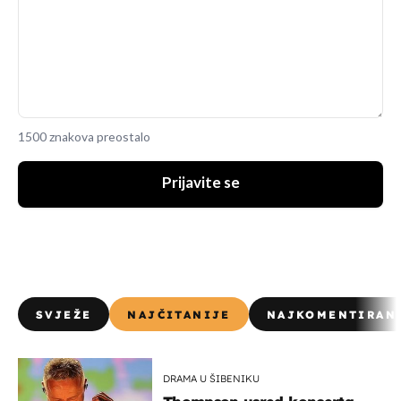
1500 znakova preostalo
Prijavite se
SVJEŽE
NAJČITANIJE
NAJKOMENTIRAN
DRAMA U ŠIBENIKU