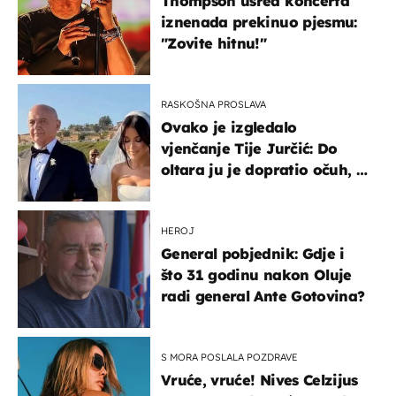
Thompson usred koncerta
iznenada prekinuo pjesmu:
"Zovite hitnu!"
RASKOŠNA PROSLAVA
Ovako je izgledalo
vjenčanje Tije Jurčić: Do
oltara ju je dopratio očuh, a
slavilo se uz Olivera i Rozgu
HEROJ
General pobjednik: Gdje i
što 31 godinu nakon Oluje
radi general Ante Gotovina?
S MORA POSLALA POZDRAVE
Vruće, vruće! Nives Celzijus