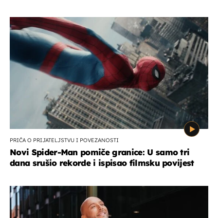
PRIČA O PRIJATELJSTVU I POVEZANOSTI
Novi Spider-Man pomiče granice: U samo tri
dana srušio rekorde i ispisao filmsku povijest