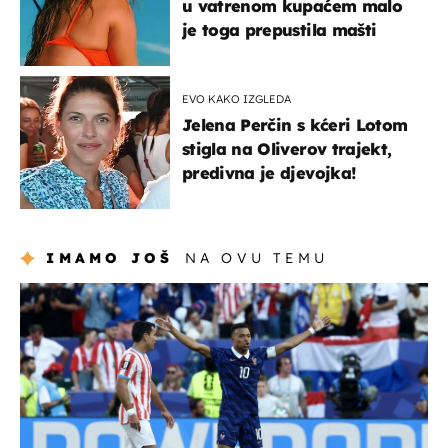
u vatrenom kupaćem malo
je toga prepustila mašti
EVO KAKO IZGLEDA
Jelena Perčin s kćeri Lotom
stigla na Oliverov trajekt,
predivna je djevojka!
IMAMO JOŠ
NA OVU TEMU
svjetsko prvenstvo 2026