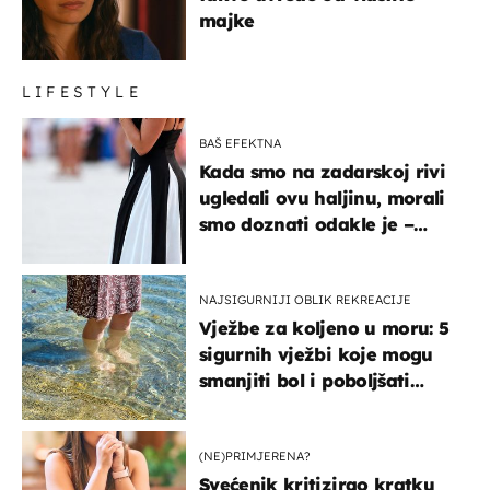
majke
LIFESTYLE
BAŠ EFEKTNA
Kada smo na zadarskoj rivi
ugledali ovu haljinu, morali
smo doznati odakle je –
košta samo 18 eura
NAJSIGURNIJI OBLIK REKREACIJE
Vježbe za koljeno u moru: 5
sigurnih vježbi koje mogu
smanjiti bol i poboljšati
pokretljivost
(NE)PRIMJERENA?
Svećenik kritizirao kratku