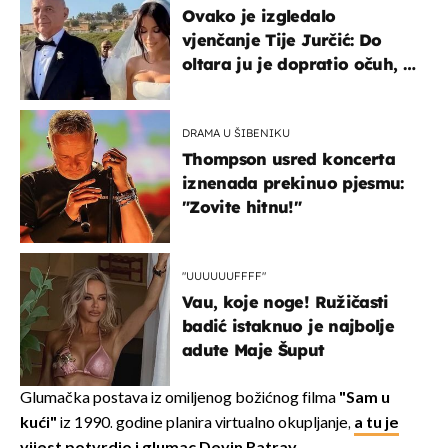
Ovako je izgledalo
vjenčanje Tije Jurčić: Do
oltara ju je dopratio očuh, a
slavilo se uz Olivera i Rozgu
DRAMA U ŠIBENIKU
Thompson usred koncerta
iznenada prekinuo pjesmu:
"Zovite hitnu!"
"UUUUUUFFFF"
Vau, koje noge! Ružičasti
badić istaknuo je najbolje
adute Maje Šuput
Glumačka postava iz omiljenog božićnog filma
"Sam u
kući"
iz 1990. godine planira virtualno okupljanje,
a tu je