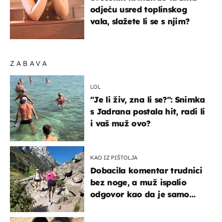
odjeću usred toplinskog
vala, slažete li se s njim?
ZABAVA
LOL
"Je li živ, zna li se?": Snimka
s Jadrana postala hit, radi li
i vaš muž ovo?
KAO IZ PIŠTOLJA
Dobacila komentar trudnici
bez noge, a muž ispalio
odgovor kao da je samo
čekao…