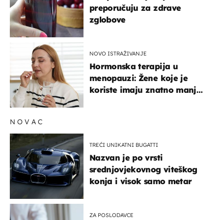
preporučuju za zdrave
zglobove
NOVO ISTRAŽIVANJE
Hormonska terapija u
menopauzi: Žene koje je
koriste imaju znatno manji
rizik od ovoga
NOVAC
TREĆI UNIKATNI BUGATTI
Nazvan je po vrsti
srednjovjekovnog viteškog
konja i visok samo metar
ZA POSLODAVCE