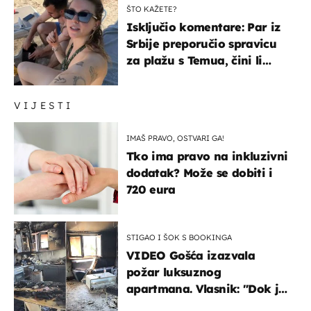
ŠTO KAŽETE?
Isključio komentare: Par iz
Srbije preporučio spravicu
za plažu s Temua, čini li
vam se ovo sigurnim?
VIJESTI
IMAŠ PRAVO, OSTVARI GA!
Tko ima pravo na inkluzivni
dodatak? Može se dobiti i
720 eura
STIGAO I ŠOK S BOOKINGA
VIDEO Gošća izazvala
požar luksuznog
apartmana. Vlasnik: "Dok je
gorjelo, smijali su se, pili i