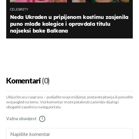
CELEBRITY
Neda Ukraden u pripijenom kostimu zasjenila
puno mlađe kolegice i opravdala titulu
najseksi bake Balkana
Komentari
(0)
Uključite se u raspravu – podijelite svoje mišljenje, postavite pitanja ili ponudite
svoj pogled na temu. Vaš komentar može potaknuti zanimljiv dijalog i
obogatiti zajednicu našeg portala.
Važna obavijest
!