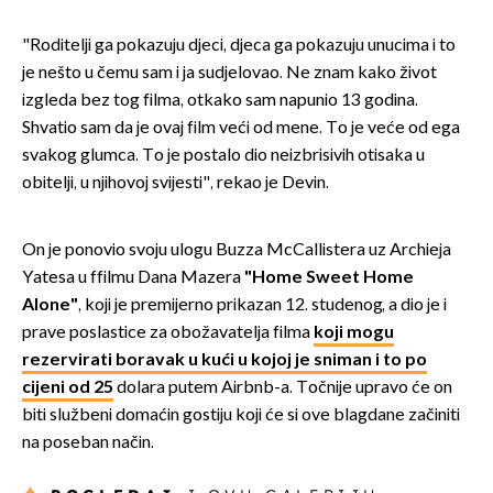
"Roditelji ga pokazuju djeci, djeca ga pokazuju unucima i to
je nešto u čemu sam i ja sudjelovao. Ne znam kako život
izgleda bez tog filma, otkako sam napunio 13 godina.
Shvatio sam da je ovaj film veći od mene. To je veće od ega
svakog glumca. To je postalo dio neizbrisivih otisaka u
obitelji, u njihovoj svijesti", rekao je Devin.
On je ponovio svoju ulogu Buzza McCallistera uz Archieja
Yatesa u ffilmu Dana Mazera
"Home Sweet Home
Alone"
, koji je premijerno prikazan 12. studenog, a dio je i
prave poslastice za obožavatelja filma
koji mogu
rezervirati boravak u kući u kojoj je sniman i to po
cijeni od 25
dolara putem Airbnb-a. Točnije upravo će on
biti službeni domaćin gostiju koji će si ove blagdane začiniti
na poseban način.