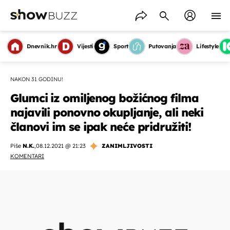
Dnevnik.hr
Vijesti
Sport
Putovanja
Lifestyle
NAKON 31 GODINU!
Glumci iz omiljenog božićnog filma
najavili ponovno okupljanje, ali neki
članovi im se ipak neće pridružiti!
Piše
N.K.
,
08.12.2021 @ 21:23
ZANIMLJIVOSTI
KOMENTARI
OMOGUĆI OBAVIJESTI