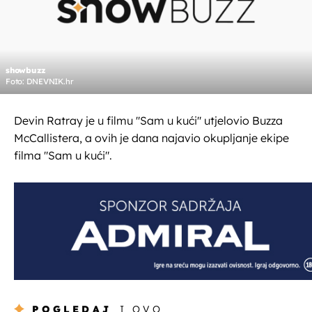
showbuzz
Foto: DNEVNIK.hr
Devin Ratray je u filmu "Sam u kući" utjelovio Buzza
McCallistera, a ovih je dana najavio okupljanje ekipe
filma "Sam u kući".
POGLEDAJ
I OVO