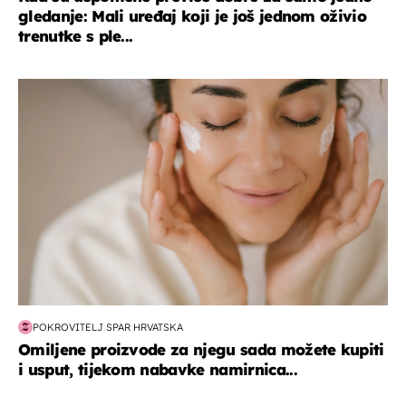
gledanje: Mali uređaj koji je još jednom oživio
trenutke s ple...
moda & ljepota
POKROVITELJ SPAR HRVATSKA
Omiljene proizvode za njegu sada možete kupiti
i usput, tijekom nabavke namirnica...