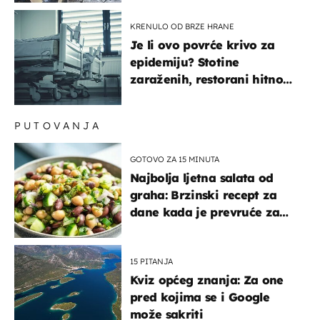
pokazivali mi srednji prst"
KRENULO OD BRZE HRANE
Je li ovo povrće krivo za
epidemiju? Stotine
zaraženih, restorani hitno
povukli proizvod
PUTOVANJA
GOTOVO ZA 15 MINUTA
Najbolja ljetna salata od
graha: Brzinski recept za
dane kada je prevruće za
kuhanje
15 PITANJA
Kviz općeg znanja: Za one
pred kojima se i Google
može sakriti