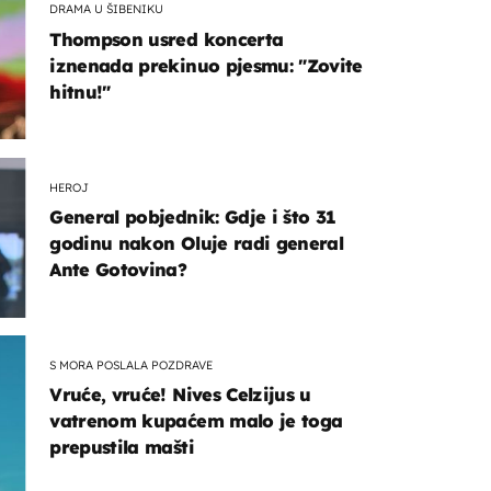
DRAMA U ŠIBENIKU
Thompson usred koncerta
iznenada prekinuo pjesmu: "Zovite
hitnu!"
HEROJ
General pobjednik: Gdje i što 31
godinu nakon Oluje radi general
Ante Gotovina?
S MORA POSLALA POZDRAVE
Vruće, vruće! Nives Celzijus u
vatrenom kupaćem malo je toga
prepustila mašti