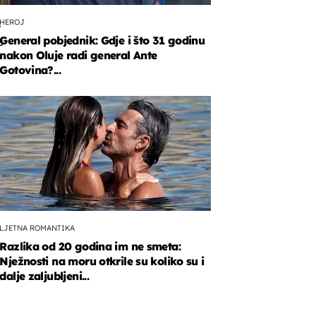
HEROJ
y
General pobjednik: Gdje i što 31 godinu
c
nakon Oluje radi general Ante
Gotovina?...
ca
la
oj
LJETNA ROMANTIKA
Razlika od 20 godina im ne smeta:
Nježnosti na moru otkrile su koliko su i
dalje zaljubljeni...