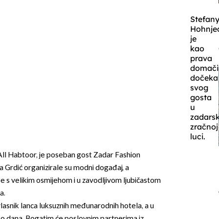
Stefan
Hohnje
je
kao
prava
domači
dočeka
svog
gosta
u
zadarsk
zračnoj
luci.
f All Habtoor, je poseban gost Zadar Fashion
a Grdić organizirale su modni događaj, a
e s velikim osmijehom i u zavodljivom ljubičastom
a.
vlasnik lanca luksuznih međunarodnih hotela, a u
ko dana. Bogatim će poslovnim partnerima iz