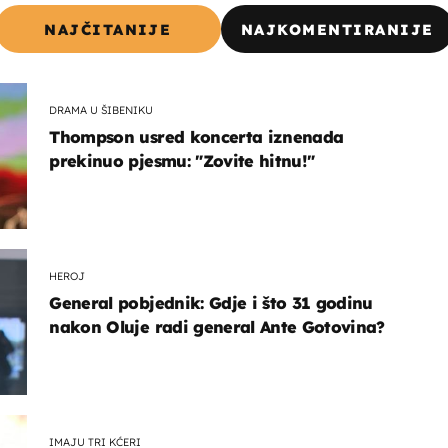
NAJČITANIJE
NAJKOMENTIRANIJE
DRAMA U ŠIBENIKU
Thompson usred koncerta iznenada
prekinuo pjesmu: "Zovite hitnu!"
HEROJ
General pobjednik: Gdje i što 31 godinu
nakon Oluje radi general Ante Gotovina?
IMAJU TRI KĆERI