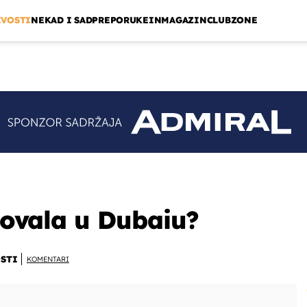
IVOSTI
NEKAD I SAD
PREPORUKE
INMAGAZIN
CLUBZONE
ubovala u Dubaiu?
STI
KOMENTARI