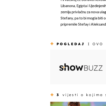
Libanona, Egipta i Ujedinjen
zemlju privlačnu za nova ulag
Stefany, pa to bi mogla biti 
pripremile Stefay i Aleksand
POGLEDAJ
I OVO
3
vijesti o kojima