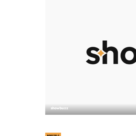
showbuzz
PODIJELI