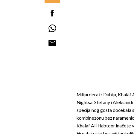
Milijardera iz Dubija, Khala
Nightsa. Stefany i Aleksandr
specijalnog gosta dočekala s
kombinezonu bez naramenic
Khalaf All Habtoor inače je 
Hrvatskoj će boraviti nekoli