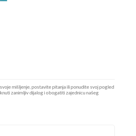
OMOGUĆI OBAVIJESTI
 svoje mišljenje, postavite pitanja ili ponudite svoj pogled
ti zanimljiv dijalog i obogatiti zajednicu našeg