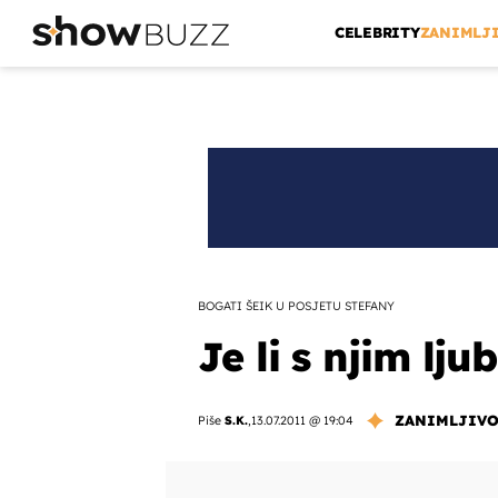
CELEBRITY
ZANIMLJ
BOGATI ŠEIK U POSJETU STEFANY
Je li s njim lj
ZANIMLJIVO
Piše
S.K.
,
13.07.2011 @ 19:04